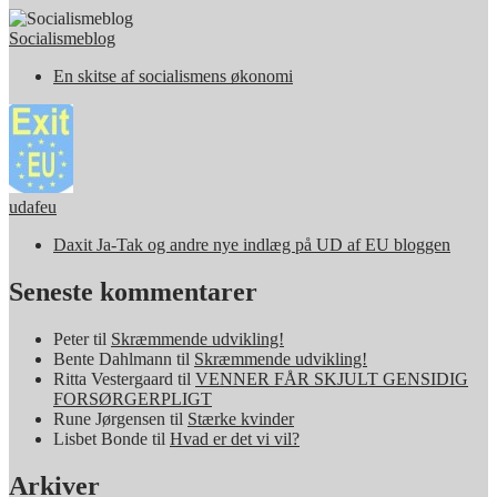
Socialismeblog
En skitse af socialismens økonomi
udafeu
Daxit Ja-Tak og andre nye indlæg på UD af EU bloggen
Seneste kommentarer
Peter
til
Skræmmende udvikling!
Bente Dahlmann
til
Skræmmende udvikling!
Ritta Vestergaard
til
VENNER FÅR SKJULT GENSIDIG
FORSØRGERPLIGT
Rune Jørgensen
til
Stærke kvinder
Lisbet Bonde
til
Hvad er det vi vil?
Arkiver