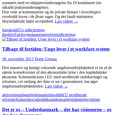
sommers med en stikprøveundersøgelse fra 10 kommuner (en
såkaldt praksisundersøgelse).
Den viste at kommunerne og de private firmaer i
hovedsagen
overholdt loven i de
fleste
sager. Og det fandt ministeren
Dagpengereform
tilsyneladende højst acceptabelt.
Læs videre
→
øger
burokrati
EUs udliciterings
handel
direktiv
Falck
sygedagpengereform
udlicitering
med
syge
–
Tilbage til fortiden: Unge lever i et workfare system
Bureaukrati
og
udlicitering
30. november 2013
Dorte Grenaa
gør
sagsbehandling
Den massive og hurtigt voksende ungdomsarbejdsløshed er en af de
til
største konsekvenser af den økonomiske krise i den kapitalistiske
forretning
økonomi. Krisemedicinen i EU med neoliberale nedskæringer og
reformer, i et omfang der ikke er set i generationer, har øget
Tilbage
ungdomsarbejdsløsheden.
Læs videre
→
til
aktiveringspligt
arbejdsmarkedspolitik
EU neoliberale
fortiden:
reformer
featured
socialpolitik
ungdomsarbejdsløshed
workfare
Unge
lever
Det er os – Underdanmark – der har visionerne – os
i
et