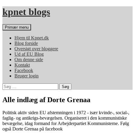
Hop
kpnet blogs
til
indhold
Søg
Primær menu
Hjem til Kpnet.dk
Blog forside
Oversigt over bloggere
Ud af EU Blog
Om denne side
Kontakt
Facebook
Bruger login
Søg
efter:
Alle indlæg af Dorte Grenaa
Politisk aktiv siden EU afstemningen i 1972 - især kvinde-, social-,
faglig- og antikrigs-bevægelsen. Organiseret i den kommunistiske
bevægelse, idag formand for Arbejderpartiet Kommunisterne. Følg
også Dorte Grenaa på facebook