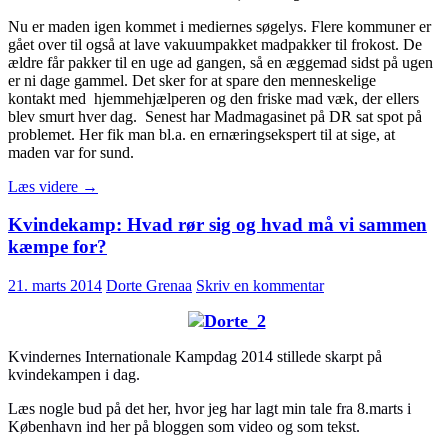
Nu er maden igen kommet i mediernes søgelys. Flere kommuner er
gået over til også at lave vakuumpakket madpakker til frokost. De
ældre får pakker til en uge ad gangen, så en æggemad sidst på ugen
er ni dage gammel. Det sker for at spare den menneskelige
kontakt med hjemmehjælperen og den friske mad væk, der ellers
blev smurt hver dag. Senest har Madmagasinet på DR sat spot på
problemet. Her fik man bl.a. en ernæringsekspert til at sige, at
maden var for sund.
Ældremad
Læs videre
→
er
nyliberalisme
Kvindekamp: Hvad rør sig og hvad må vi sammen
på
kæmpe for?
vakuumpakke
21. marts 2014
Dorte Grenaa
Skriv en kommentar
Kvindernes Internationale Kampdag 2014 stillede skarpt på
kvindekampen i dag.
Læs nogle bud på det her, hvor jeg har lagt min tale fra 8.marts i
København ind her på bloggen som video og som tekst.