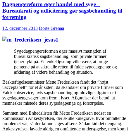
Dagpengereform øger handel med syge –
Kommuner
tolker
Bureaukrati og udlicitering gør sagsbehandling til
sociale
forretning
love
med
12. december 2013
Dorte Grenaa
lommeregner
Sygedagpengereformen øger massivt mængden af
bureaukratisk sagsbehandling, som private firmaer
tjener tykt på. En enkel løsning ville være, at bruge
pengene på at sikre alle retten til fulde sygedagpenge og
afklaring af videre behandling og situation.
Beskæftigelsesminister Mette Frederiksen fandt det ”højst
uacceptabelt” for et år siden, da skandaler om private firmaer som
Falck Jobservice, hvis sagsbehandling og ulovlige afgørelser i
sygedagpengesager kom frem i lyset. Afgørelser der betød, at
mennesker mistede deres sygedagpenge og forsørgelse.
Sammen med Enhedslisten fik Mette Frederiksen nedsat en
kommission i Ankestyrelsen, der skulle kulegrave, hvor omfattende
problemet var, så der kunne tages affære. Sådan lød det dengang.
Ankestyrelsen lavede aldrig en omfattende undersøgelse, men kom i