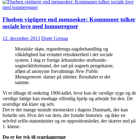
vi
mere
tid
Flueben vigtigere end mennesker: Kommuner tolker
til
børnefamilierne
sociale love med lommeregner
?
12. december 2013
Dorte Grenaa
Moralske skøn, regnedrengs-sagsbehandling og
vilkårlighed har erstattet retssikkerhed i det sociale
system. I dag er forrige århundredes storbonde-
sognerådsformand, der sad på sognets pengekasse,
afløst af anonyme forvaltnings
New Public
Management-
damer på stiletter. Resultatet er det
samme.
Vi er tilbage til omkring 1900-tallet, hvor kun de
værdige
syge og de
værdige
fattige kan modtage offentlig hjælp og arbejde for den. De
uværdige
må klare sig selv.
Det er der mange tusinde mennesker i dagens Danmark, der kan
fortælle om. Hvis det var dem, der fortalte historien og ikke en
selvfed selfie-statsminister og en oppositionsleder, der skærer ned på
1. klasse.
Du er for tyk til sygedagpenge