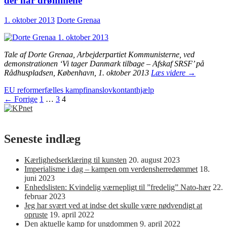
der har drømmene
workfare
system
1. oktober 2013
Dorte Grenaa
Tale af Dorte Grenaa, Arbejderpartiet Kommunisterne, ved
demonstrationen ‘Vi tager Danmark tilbage – Afskaf SRSF’ på
Det
Rådhuspladsen, København, 1. oktober 2013
Læs videre
→
er
EU reformer
fælles kamp
finanslov
kontanthjælp
os
Indlægsnavigation
← Forrige
1
…
3
4
–
Underdanm
–
der
har
Seneste indlæg
visionerne
–
Kærlighedserklæring til kunsten
20. august 2023
os
Imperialisme i dag – kampen om verdensherredømmet
18.
der
juni 2023
har
Enhedslisten: Kvindelig værnepligt til ”fredelig” Nato-hær
22.
drømmene
februar 2023
Jeg har svært ved at indse det skulle være nødvendigt at
opruste
19. april 2022
Den aktuelle kamp for ungdommen
9. april 2022