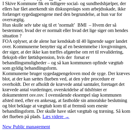
I Skive Kommune fik en tidligere social- og sundhedshjælper, der
ellers har fået anerkendt sin diskusprolaps som arbejdsskade, ikke
forlænget sygedagpengene med den begrundelse, at hun var for
overvægtig.
Hun skulle selv tabe sig til et ’normalt’ BMI – Hvem der så
bestemmer, hvad der er normalt eller hvad det lige siger om hendes
situation ?
FOA oplyser, at de alene har kendskab til 40 lignende sager landet
over. Kommunerne benytter sig af en bestemmelse i lovgivningen,
der siger, at der ikke kan træffes afgørelse om ret til revalidering,
fleksjob eller førtidspension, hvis der forsat er
behandlingsmuligheder – og så kan kommunen opfinde vægttab
som gyldig behandlingsform.
Kommunerne bruger sygedagpengeloven mod de syge. Der kræves
blot, at der kan sættes flueben ved, at den ydre procedure er
overholdt. Der er afholdt de krævede antal samtaler, foretaget det
krævede antal vurderinger, overskridelse af tidsfrister er
dokumenteret osv.osv. I ovenstående eksempel slap kommunen
afsted med, efter en ankesag, at fastholde sin amoralske beslutning
og blot beklage at vægttab kom til at fremstå som eneste
behandlingsform. Der skulle have stået vægttab og træning. Så kom
Flueben
det flueben på plads.
Læs videre
→
vigtigere
New Public management
end
mennesker: