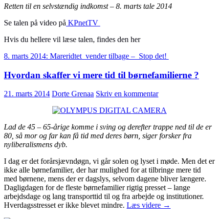
Retten til en selvstændig indkomst – 8. marts tale 2014
Se talen på video på
KPnetTV
Hvis du hellere vil læse talen, findes den her
8. marts 2014: Mareridtet vender tilbage – Stop det!
Hvordan skaffer vi mere tid til børnefamilierne ?
21. marts 2014
Dorte Grenaa
Skriv en kommentar
Lad de 45 – 65-årige komme i sving og derefter trappe ned til de er
80, så mor og far kan få tid med deres børn, siger forsker fra
nyliberalismens dyb.
I dag er det forårsjævndøgn, vi går solen og lyset i møde. Men det er
ikke alle børnefamilier, der har mulighed for at tilbringe mere tid
med børnene, mens der er dagslys, selvom dagene bliver længere.
Dagligdagen for de fleste børnefamilier rigtig presset – lange
arbejdsdage og lang transporttid til og fra arbejde og institutioner.
Hvordan
Hverdagsstresset er ikke blevet mindre.
Læs videre
→
skaffer