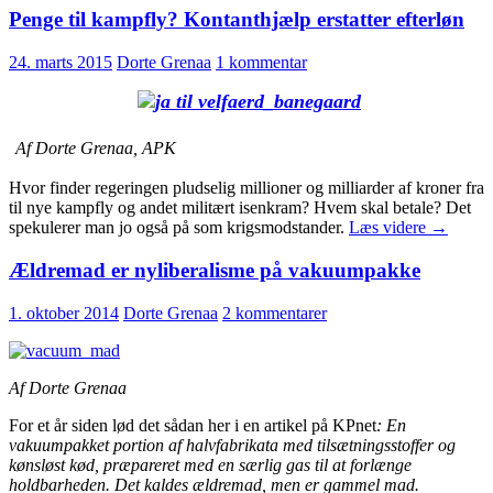
Penge til kampfly? Kontanthjælp erstatter efterløn
24. marts 2015
Dorte Grenaa
1 kommentar
Af Dorte Grenaa, APK
Hvor finder regeringen pludselig millioner og milliarder af kroner fra
til nye kampfly og andet militært isenkram? Hvem skal betale? Det
Penge
spekulerer man jo også på som krigsmodstander.
Læs videre
→
til
kampfly
Ældremad er nyliberalisme på vakuumpakke
Kontanth
erstatter
1. oktober 2014
Dorte Grenaa
2 kommentarer
efterløn
Af Dorte Grenaa
For et år siden lød det sådan her i en artikel på KPnet
:
En
vakuumpakket portion af halvfabrikata med tilsætningsstoffer og
kønsløst kød, præpareret med en særlig gas til at forlænge
holdbarheden. Det kaldes ældremad, men er gammel mad.