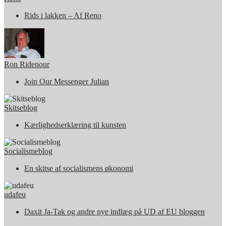
Rids i lakken – Af Reno
Ron Ridenour
Join Our Messenger Julian
Skitseblog
Kærlighedserklæring til kunsten
Socialismeblog
En skitse af socialismens økonomi
udafeu
Daxit Ja-Tak og andre nye indlæg på UD af EU bloggen