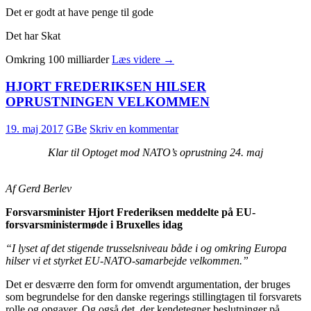
Det er godt at have penge til gode
Det har Skat
SKAT
Omkring 100 milliarder
Læs videre
→
–
polemisk
HJORT FREDERIKSEN HILSER
tekst
OPRUSTNINGEN VELKOMMEN
af
Tomas
19. maj 2017
GBe
Skriv en kommentar
Dalgaard
Klar til Optoget mod NATO’s oprustning 24. maj
Af Gerd Berlev
Forsvarsminister Hjort Frederiksen meddelte på EU-
forsvarsministermøde i Bruxelles idag
“I lyset af det stigende trusselsniveau både i og omkring Europa
hilser vi et styrket EU-NATO-samarbejde velkommen.”
Det er desværre den form for omvendt argumentation, der bruges
som begrundelse for den danske regerings stillingtagen til forsvarets
rolle og opgaver. Og også det, der kendetegner beslutninger på