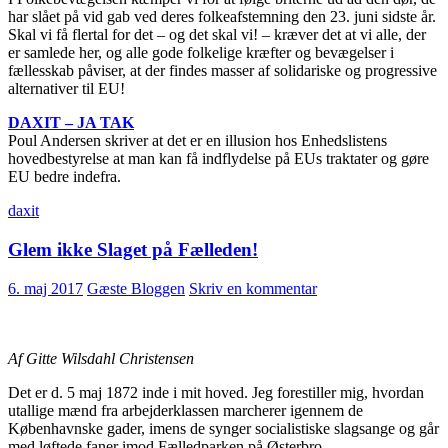
har slået på vid gab ved deres folkeafstemning den 23. juni sidste år.
Skal vi få flertal for det – og det skal vi! – kræver det at vi alle, der
er samlede her, og alle gode folkelige kræfter og bevægelser i
fællesskab påviser, at der findes masser af solidariske og progressive
alternativer til EU!
DAXIT – JA TAK
Poul Andersen skriver at det er en illusion hos Enhedslistens
hovedbestyrelse at man kan få indflydelse på EUs traktater og gøre
EU bedre indefra.
daxit
Glem ikke Slaget på Fælleden!
6. maj 2017
Gæste Bloggen
Skriv en kommentar
Af Gitte Wilsdahl Christensen
Det er d. 5 maj 1872 inde i mit hoved. Jeg forestiller mig, hvordan
utallige mænd fra arbejderklassen marcherer igennem de
Københavnske gader, imens de synger socialistiske slagsange og går
med løftede faner imod Fælledparken på Østerbro.