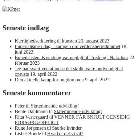
over
by
og
land
–
Seneste indlæg
Af
Gerd
Kærlighedserklæring til kunsten
20. august 2023
Berlev
Imperialisme i dag – kampen om verdensherredømmet
18.
juni 2023
Enhedslisten: Kvindelig værnepligt til ”fredelig” Nato-hær
22.
februar 2023
Jeg har svært ved at indse det skulle være nødvendigt at
opruste
19. april 2022
Den aktuelle kamp for ungdommen
9. april 2022
Seneste kommentarer
Peter
til
Skræmmende udvikling!
Bente Dahlmann
til
Skræmmende udvikling!
Ritta Vestergaard
til
VENNER FÅR SKJULT GENSIDIG
FORSØRGERPLIGT
Rune Jørgensen
til
Stærke kvinder
Lisbet Bonde
til
Hvad er det vi vil?