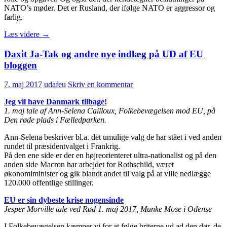
NATO’s møder. Det er Rusland, der ifølge NATO er aggressor og
farlig.
HJORT
Læs videre
→
FREDERIKSEN
HILSER
Daxit Ja-Tak og andre nye indlæg på UD af EU
OPRUSTNINGEN
bloggen
VELKOMMEN
7. maj 2017
udafeu
Skriv en kommentar
Jeg vil have Danmark tilbage!
1. maj tale af Ann-Selena Cailloux, Folkebevægelsen mod EU, på
Den røde plads i Fælledparken.
Ann-Selena beskriver bl.a. det umulige valg de har stået i ved anden
rundet til præsidentvalget i Frankrig.
På den ene side er der en højreorienteret ultra-nationalist og på den
anden side Macron har arbejdet for Rothschild, været
økonomiminister og gik blandt andet til valg på at ville nedlægge
120.000 offentlige stillinger.
EU er sin dybeste krise nogensinde
Jesper Morville tale ved Rød 1. maj 2017, Munke Mose i Odense
I Folkebevægelsen kæmper vi for at følge briterne ud ad den dør, de