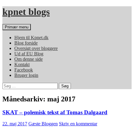
Hop
kpnet blogs
til
indhold
Søg
Primær menu
Hjem til Kpnet.dk
Blog forside
Oversigt over bloggere
Ud af EU Blog
Om denne side
Kontakt
Facebook
Bruger login
Søg
efter:
Månedsarkiv: maj 2017
SKAT – polemisk tekst af Tomas Dalgaard
22. maj 2017
Gæste Bloggen
Skriv en kommentar