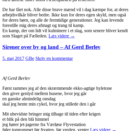
De har fået nok. Alle disse brave mænd vil i dag kæmpe for, at deres
arbejdsvilkår bliver bedre. Ikke kun for deres egen skyld, men også
for deres børn, og alle de fremtidige generationer. Jeg kan levende
forestille mig deres afmagt og trang til kamp.
En kamp, der om lidt vil kulminere i et slag, som senere bliver kendt
Glem
som Slaget på Fælleden.
Læs videre
→
ikke
Slaget
Sirener over by og land – Af Gerd Berlev
på
Fælleden!
5. maj 2017
GBe
Skriv en kommentar
Af Gerd Berlev
Først rammes jeg af den skræmmende ekko-agtige hyletone
den giver genlyd mellem husene, hvor jeg går
en ganske almindelig onsdag
skal jeg hente min cykel, hvor jeg stillede den i går
Mit ubevidste bringer mig tilbage til tiden efter krigen
et blik på den blå himmel
jeg hører jet-jagerne fra Værløse Flyvestation
Sirener
føler tomrummet før frygten, før vreden, venter
Læs videre
→