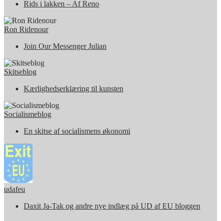
Rids i lakken – Af Reno
Ron Ridenour
Join Our Messenger Julian
Skitseblog
Kærlighedserklæring til kunsten
Socialismeblog
En skitse af socialismens økonomi
udafeu
Daxit Ja-Tak og andre nye indlæg på UD af EU bloggen