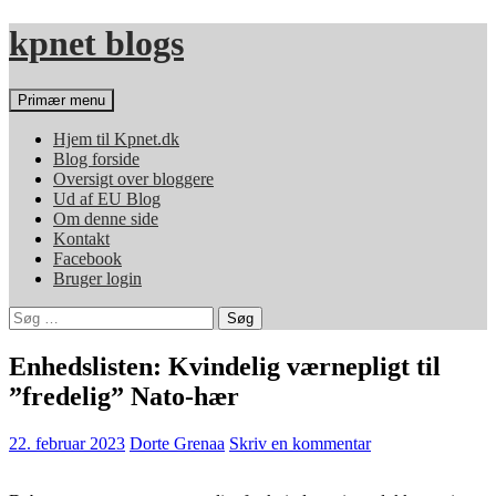
Hop
kpnet blogs
til
indhold
Søg
Primær menu
Hjem til Kpnet.dk
Blog forside
Oversigt over bloggere
Ud af EU Blog
Om denne side
Kontakt
Facebook
Bruger login
Søg
efter:
Enhedslisten: Kvindelig værnepligt til
”fredelig” Nato-hær
22. februar 2023
Dorte Grenaa
Skriv en kommentar