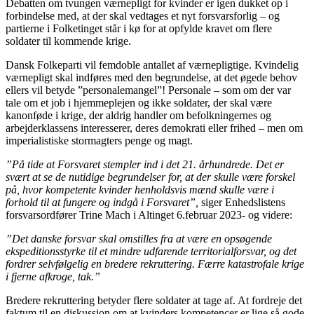
Debatten om tvungen værnepligt for kvinder er igen dukket op i
forbindelse med, at der skal vedtages et nyt forsvarsforlig – og
partierne i Folketinget står i kø for at opfylde kravet om flere
soldater til kommende krige.
Dansk Folkeparti vil femdoble antallet af værnepligtige. Kvindelig
værnepligt skal indføres med den begrundelse, at det øgede behov
ellers vil betyde ”personalemangel”! Personale – som om der var
tale om et job i hjemmeplejen og ikke soldater, der skal være
kanonføde i krige, der aldrig handler om befolkningernes og
arbejderklassens interesserer, deres demokrati eller frihed – men om
imperialistiske stormagters penge og magt.
”På tide at Forsvaret stempler ind i det 21. århundrede. Det er
svært at se de nutidige begrundelser for, at der skulle være forskel
på, hvor kompetente kvinder henholdsvis mænd skulle være i
forhold til at fungere og indgå i Forsvaret”,
siger Enhedslistens
forsvarsordfører Trine Mach i Altinget 6.februar 2023- og videre:
”Det danske forsvar skal omstilles fra at være en opsøgende
ekspeditionsstyrke til et mindre udfarende territorialforsvar, og det
fordrer selvfølgelig en bredere rekruttering. Færre katastrofale krige
i fjerne afkroge, tak.”
Bredere rekruttering betyder flere soldater at tage af. At fordreje det
faktum til en diskussion om at kvinders kompetencer er lige så gode