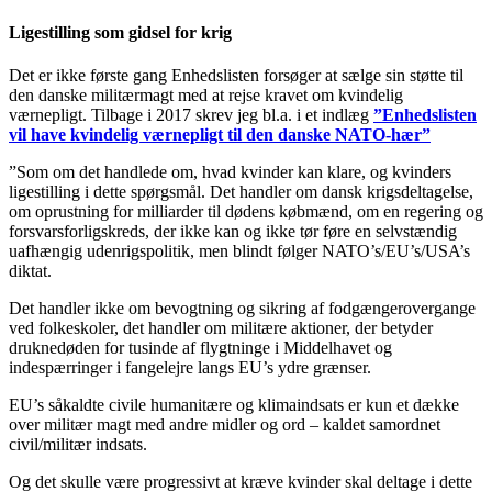
Ligestilling som gidsel for krig
Det er ikke første gang Enhedslisten forsøger at sælge sin støtte til
den danske militærmagt med at rejse kravet om kvindelig
værnepligt. Tilbage i 2017 skrev jeg bl.a. i et indlæg
”Enhedslisten
vil have kvindelig værnepligt til den danske NATO-hær”
”Som om det handlede om, hvad kvinder kan klare, og kvinders
ligestilling i dette spørgsmål. Det handler om dansk krigsdeltagelse,
om oprustning for milliarder til dødens købmænd, om en regering og
forsvarsforligskreds, der ikke kan og ikke tør føre en selvstændig
uafhængig udenrigspolitik, men blindt følger NATO’s/EU’s/USA’s
diktat.
Det handler ikke om bevogtning og sikring af fodgængerovergange
ved folkeskoler, det handler om militære aktioner, der betyder
druknedøden for tusinde af flygtninge i Middelhavet og
indespærringer i fangelejre langs EU’s ydre grænser.
EU’s såkaldte civile humanitære og klimaindsats er kun et dække
over militær magt med andre midler og ord – kaldet samordnet
civil/militær indsats.
Og det skulle være progressivt at kræve kvinder skal deltage i dette