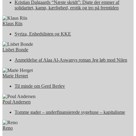
Kristian Dalgaards “Næste skridt”: Digte der emmer af
solidaritet, kamp, kærlighed, erotik og tro på fremtiden
Klaus Riis
Syriza, Enhedslisten og KKE
Lisbet Bonde
Anmeldelse af Alaa Al-Aswanys roman Jeg løb mod Nilen
Marie Herget
Til minde om Gerd Berlev
Poul Andersen
Tomme gader – underfinansierede sygehuse – kapitalisme
Reno