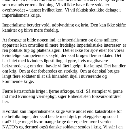
som mænds er ren afledning. Vi vil ikke have flere soldater
overhovedet – uanset hvilket køn. Vi vil faktisk slet ikke deltage i
imperialismens krige.
Imperialisme betyder vold, udplyndring og krig. Den kan ikke skifte
karakter og blive mere fredelig.
At forsøge at bilde nogen ind, at imperialismen og dens militære
apparater kan omstilles til mere fredelige imperialistiske interesser, er
ren politisk fup og plattenslageri. Det er ikke for sjov eller for vores
kvindelige kompetencers skyld, der skal bruges flere soldater. Det
har intet med kvinders ligestilling at gøre, hvis magthavere
bekymrede sig om den, havde vi fået ligeløn for længst. Det handler
om krig. Om at der forberedes en storkrig. Om at der skal bruges
langt flere soldater til at slå hinanden ihjel i nuværende og
kommende krige.
Færre katastrofale krige i fjerne afkroge, tak!! Så stempler vi gerne
ind med kvindelig værnepligt, siger Enhedslisten forsvarsordfører
her.
Hvordan kan imperialismens krige være andet end katastrofale for
de befolkninger, der skal betale med død, ødelæggelse og social
nød? Lige meget hvor mange krige der er, eller hvor i verden
NATO’s og dermed også danske soldater sendes i krig. Vi står i en