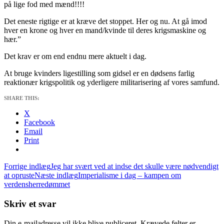
på lige fod med mænd!!!!
Det eneste rigtige er at kræve det stoppet. Her og nu. At gå imod
hver en krone og hver en mand/kvinde til deres krigsmaskine og
hær.”
Det krav er om end endnu mere aktuelt i dag.
At bruge kvinders ligestilling som gidsel er en dødsens farlig
reaktionær krigspolitik og yderligere militarisering af vores samfund.
SHARE THIS:
X
Facebook
Email
Print
Indlægsnavigation
Forrige indlæg
Jeg har svært ved at indse det skulle være nødvendigt
at opruste
Næste indlæg
Imperialisme i dag – kampen om
verdensherredømmet
Skriv et svar
Din e-mailadresse vil ikke blive publiceret.
Krævede felter er