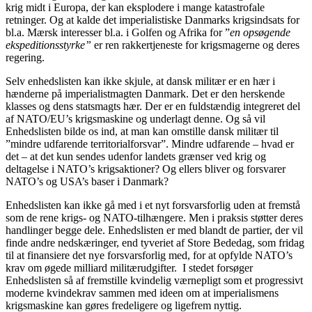
krig midt i Europa, der kan eksplodere i mange katastrofale
retninger. Og at kalde det imperialistiske Danmarks krigsindsats for
bl.a. Mærsk interesser bl.a. i Golfen og Afrika for ”
en opsøgende
ekspeditionsstyrke”
er ren rakkertjeneste for krigsmagerne og deres
regering.
Selv enhedslisten kan ikke skjule, at dansk militær er en hær i
hænderne på imperialistmagten Danmark. Det er den herskende
klasses og dens statsmagts hær. Der er en fuldstændig integreret del
af NATO/EU’s krigsmaskine og underlagt denne. Og så vil
Enhedslisten bilde os ind, at man kan omstille dansk militær til
”mindre udfarende territorialforsvar”. Mindre udfarende – hvad er
det – at det kun sendes udenfor landets grænser ved krig og
deltagelse i NATO’s krigsaktioner? Og ellers bliver og forsvarer
NATO’s og USA’s baser i Danmark?
Enhedslisten kan ikke gå med i et nyt forsvarsforlig uden at fremstå
som de rene krigs- og NATO-tilhængere. Men i praksis støtter deres
handlinger begge dele. Enhedslisten er med blandt de partier, der vil
finde andre nedskæringer, end tyveriet af Store Bededag, som fridag
til at finansiere det nye forsvarsforlig med, for at opfylde NATO’s
krav om øgede milliard militærudgifter. I stedet forsøger
Enhedslisten så af fremstille kvindelig værnepligt som et progressivt
moderne kvindekrav sammen med ideen om at imperialismens
krigsmaskine kan gøres fredeligere og ligefrem nyttig.