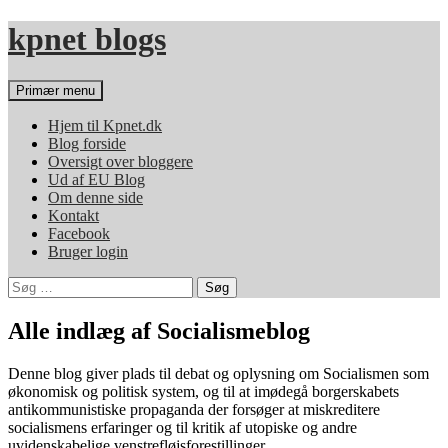
Hop
kpnet blogs
til
indhold
Søg
Primær menu
Hjem til Kpnet.dk
Blog forside
Oversigt over bloggere
Ud af EU Blog
Om denne side
Kontakt
Facebook
Bruger login
Søg
efter:
Alle indlæg af Socialismeblog
Denne blog giver plads til debat og oplysning om Socialismen som
økonomisk og politisk system, og til at imødegå borgerskabets
antikommunistiske propaganda der forsøger at miskreditere
socialismens erfaringer og til kritik af utopiske og andre
uvidenskabelige venstrefløjsforestillinger.