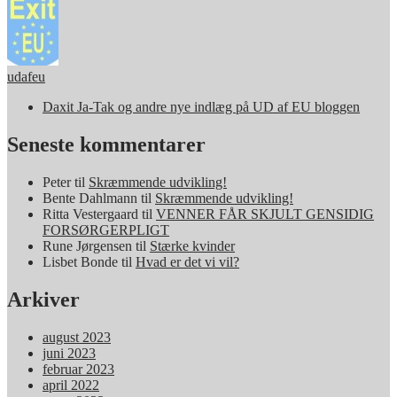
udafeu
Daxit Ja-Tak og andre nye indlæg på UD af EU bloggen
Seneste kommentarer
Peter
til
Skræmmende udvikling!
Bente Dahlmann
til
Skræmmende udvikling!
Ritta Vestergaard
til
VENNER FÅR SKJULT GENSIDIG
FORSØRGERPLIGT
Rune Jørgensen
til
Stærke kvinder
Lisbet Bonde
til
Hvad er det vi vil?
Arkiver
august 2023
juni 2023
februar 2023
april 2022