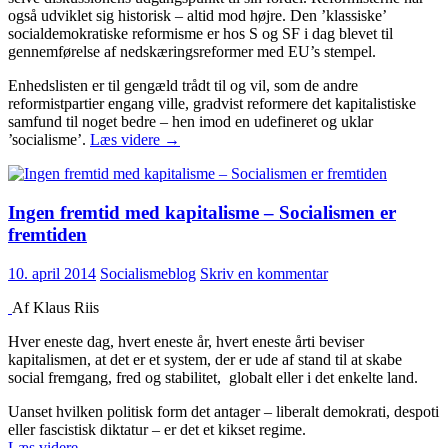
også udviklet sig historisk – altid mod højre. Den ’klassiske’
socialdemokratiske reformisme er hos S og SF i dag blevet til
gennemførelse af nedskæringsreformer med EU’s stempel.
Enhedslisten er til gengæld trådt til og vil, som de andre
reformistpartier engang ville, gradvist reformere det kapitalistiske
samfund til noget bedre – hen imod en udefineret og uklar
Statsmagten,
’socialisme’.
Læs videre
→
reformister
og
revolutionære
Ingen fremtid med kapitalisme – Socialismen er
fremtiden
10. april 2014
Socialismeblog
Skriv en kommentar
Af Klaus Riis
Hver eneste dag, hvert eneste år, hvert eneste årti beviser
kapitalismen, at det er et system, der er ude af stand til at skabe
social fremgang, fred og stabilitet, globalt eller i det enkelte land.
Uanset hvilken politisk form det antager – liberalt demokrati, despoti
eller fascistisk diktatur – er det et kikset regime.
Ingen
Læs videre
→