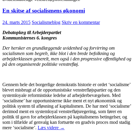
En skitse af socialismens økonomi
24. marts 2015
Socialismeblog
Skriv en kommentar
Debatoplæg til Arbejderpartiet
Kommunisternes 6. kongres
Der hersker en grundlæggende uvidenhed og forvirring om
socialismen som begreb, ikke blot i den brede befolkning og
arbejderklassen generelt, men også i den progressive offentlighed og
på den organiserede politiske venstrefløj.
Gennem hele det borgerlige demokratis historie er ordet ‘socialisme’
blevet misbrugt af de opportunistiske venstrefløjspartier og den
systemloyale reformistiske ledelse af arbejderbevægelsen. Med
‘socialisme’ har opportunisterne ikke ment et nyt økonomisk og
politisk system til afløsning af kapitalismen. De har med ‘socialisme’
derimod ment en systemloyal venstrefløjsregering, som fører en
politik til gavn for arbejderklassen på kapitalismens betingelser, og
som i tilfælde af genvalg kan fortsætte en gradvis proces mod stadig
En
mere ‘socialisme’.
Læs videre
→
skitse