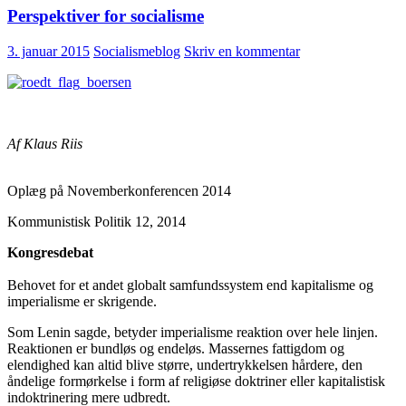
af
Perspektiver for socialisme
socialismens
økonomi
3. januar 2015
Socialismeblog
Skriv en kommentar
Af Klaus Riis
Oplæg på Novemberkonferencen 2014
Kommunistisk Politik 12, 2014
Kongresdebat
Behovet for et andet globalt samfundssystem end kapitalisme og
imperialisme er skrigende.
Som Lenin sagde, betyder imperialisme reaktion over hele linjen.
Reaktionen er bundløs og endeløs. Massernes fattigdom og
elendighed kan altid blive større, undertrykkelsen hårdere, den
åndelige formørkelse i form af religiøse doktriner eller kapitalistisk
indoktrinering mere udbredt.