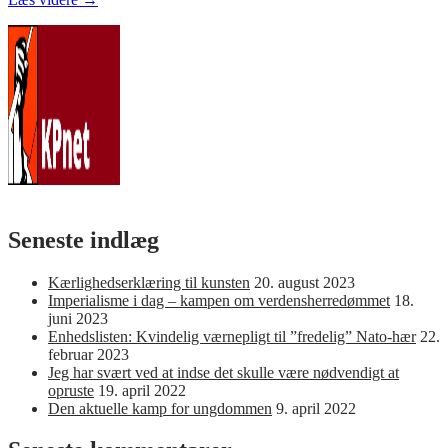
fremtid
med
kapitalisme
–
Socialismen
er
fremtiden
Seneste indlæg
Kærlighedserklæring til kunsten
20. august 2023
Imperialisme i dag – kampen om verdensherredømmet
18.
juni 2023
Enhedslisten: Kvindelig værnepligt til ”fredelig” Nato-hær
22.
februar 2023
Jeg har svært ved at indse det skulle være nødvendigt at
opruste
19. april 2022
Den aktuelle kamp for ungdommen
9. april 2022