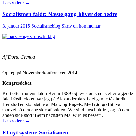
Perspektiver
Læs videre
→
for
socialisme
Socialismen faldt: Næste gang bliver det bedre
3. januar 2015
Socialismeblog
Skriv en kommentar
Af Dorte Grenaa
Oplæg på Novemberkonferencen 2014
Kongresdebat
Kort efter murens fald i Berlin 1989 og revisionismens efterfølgende
fald i Østblokken var jeg på Alexanderplatz i det gamle Østberlin.
Her stod en stor statue af Marx og Engels. Med rød graffiti var
skrevet på den ene side af soklen ‘Wir sind unschuldig’, og på den
anden side stod ‘Beim nächsten Mal wird es besser’.
Socialismen
Læs videre
→
faldt:
Næste
Et nyt system: Socialismen