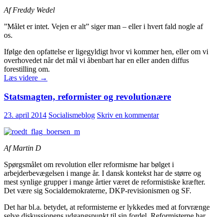
Af Freddy Wedel
”Målet er intet. Vejen er alt” siger man – eller i hvert fald nogle af
os.
Ifølge den opfattelse er ligegyldigt hvor vi kommer hen, eller om vi
overhovedet når det mål vi åbenbart har en eller anden diffus
forestilling om.
Målet
Læs videre
→
er
alt
Statsmagten, reformister og revolutionære
23. april 2014
Socialismeblog
Skriv en kommentar
Af Martin D
Spørgsmålet om revolution eller reformisme har bølget i
arbejderbevægelsen i mange år. I dansk kontekst har de større og
mest synlige grupper i mange årtier været de reformistiske kræfter.
Det være sig Socialdemokraterne, DKP-revisionismen og SF.
Det har bl.a. betydet, at reformisterne er lykkedes med at forvrænge
selve diskussionens udgangspunkt til sin fordel. Reformisterne har