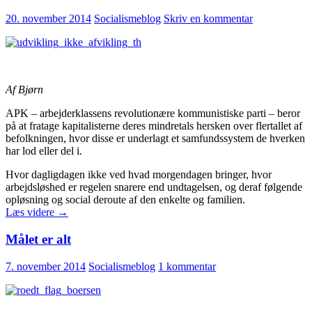
gang
bliver
20. november 2014
Socialismeblog
Skriv en kommentar
det
bedre
Af Bjørn
APK – arbejderklassens revolutionære kommunistiske parti – beror
på at fratage kapitalisterne deres mindretals hersken over flertallet af
befolkningen, hvor disse er underlagt et samfundssystem de hverken
har lod eller del i.
Hvor dagligdagen ikke ved hvad morgendagen bringer, hvor
arbejdsløshed er regelen snarere end undtagelsen, og deraf følgende
opløsning og social deroute af den enkelte og familien.
Et
Læs videre
→
nyt
system:
Målet er alt
Socialismen
7. november 2014
Socialismeblog
1 kommentar