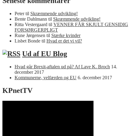
Seneste kommentarer
Peter
til
Skræmmende udvikling!
Bente Dahlmann
til
Skræmmende udvikling!
Ritta Vestergaard
til
VENNER FÅR SKJULT GENSIDIG
FORSØRGERPLIGT
Rune Jørgensen
til
Stærke kvinder
Lisbet Bonde
til
Hvad er det vi vil?
Ud af EU Blog
Hvad går Brexit-aftalen ud på? Af Lave K. Broch
14.
december 2017
Kommunerne, velfærden og EU
6. december 2017
KPnetTV