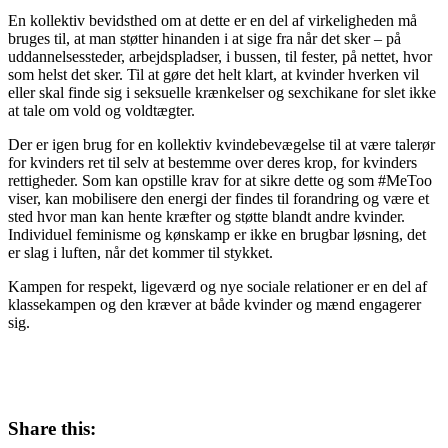
En kollektiv bevidsthed om at dette er en del af virkeligheden må
bruges til, at man støtter hinanden i at sige fra når det sker – på
uddannelsessteder, arbejdspladser, i bussen, til fester, på nettet, hvor
som helst det sker. Til at gøre det helt klart, at kvinder hverken vil
eller skal finde sig i seksuelle krænkelser og sexchikane for slet ikke
at tale om vold og voldtægter.
Der er igen brug for en kollektiv kvindebevægelse til at være talerør
for kvinders ret til selv at bestemme over deres krop, for kvinders
rettigheder. Som kan opstille krav for at sikre dette og som #MeToo
viser, kan mobilisere den energi der findes til forandring og være et
sted hvor man kan hente kræfter og støtte blandt andre kvinder.
Individuel feminisme og kønskamp er ikke en brugbar løsning, det
er slag i luften, når det kommer til stykket.
Kampen for respekt, ligeværd og nye sociale relationer er en del af
klassekampen og den kræver at både kvinder og mænd engagerer
sig.
Share this: