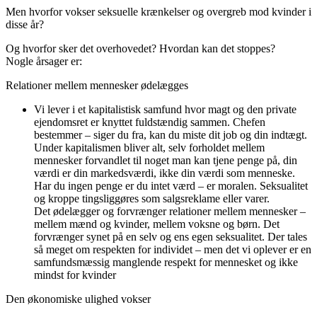
Men hvorfor vokser seksuelle krænkelser og overgreb mod kvinder i
disse år?
Og hvorfor sker det overhovedet? Hvordan kan det stoppes?
Nogle årsager er:
Relationer mellem mennesker ødelægges
Vi lever i et kapitalistisk samfund hvor magt og den private
ejendomsret er knyttet fuldstændig sammen. Chefen
bestemmer – siger du fra, kan du miste dit job og din indtægt.
Under kapitalismen bliver alt, selv forholdet mellem
mennesker forvandlet til noget man kan tjene penge på, din
værdi er din markedsværdi, ikke din værdi som menneske.
Har du ingen penge er du intet værd – er moralen. Seksualitet
og kroppe tingsliggøres som salgsreklame eller varer.
Det ødelægger og forvrænger relationer mellem mennesker –
mellem mænd og kvinder, mellem voksne og børn. Det
forvrænger synet på en selv og ens egen seksualitet. Der tales
så meget om respekten for individet – men det vi oplever er en
samfundsmæssig manglende respekt for mennesket og ikke
mindst for kvinder
Den økonomiske ulighed vokser