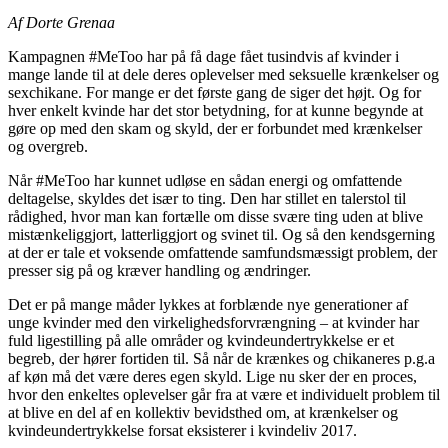
Af Dorte Grenaa
Kampagnen #MeToo har på få dage fået tusindvis af kvinder i
mange lande til at dele deres oplevelser med seksuelle krænkelser og
sexchikane. For mange er det første gang de siger det højt. Og for
hver enkelt kvinde har det stor betydning, for at kunne begynde at
gøre op med den skam og skyld, der er forbundet med krænkelser
og overgreb.
Når #MeToo har kunnet udløse en sådan energi og omfattende
deltagelse, skyldes det især to ting. Den har stillet en talerstol til
rådighed, hvor man kan fortælle om disse svære ting uden at blive
mistænkeliggjort, latterliggjort og svinet til. Og så den kendsgerning
at der er tale et voksende omfattende samfundsmæssigt problem, der
presser sig på og kræver handling og ændringer.
Det er på mange måder lykkes at forblænde nye generationer af
unge kvinder med den virkelighedsforvrængning – at kvinder har
fuld ligestilling på alle områder og kvindeundertrykkelse er et
begreb, der hører fortiden til. Så når de krænkes og chikaneres p.g.a
af køn må det være deres egen skyld. Lige nu sker der en proces,
hvor den enkeltes oplevelser går fra at være et individuelt problem til
at blive en del af en kollektiv bevidsthed om, at krænkelser og
kvindeundertrykkelse forsat eksisterer i kvindeliv 2017.