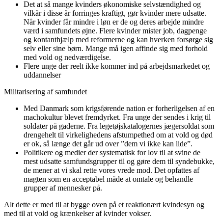
Det at så mange kvinders økonomiske selvstændighed og
vilkår i disse år forringes kraftigt, gør kvinder mere udsatte.
Når kvinder får mindre i løn er de og deres arbejde mindre
værd i samfundets øjne. Flere kvinder mister job, dagpenge
og kontanthjælp med reformerne og kan hverken forsørge sig
selv eller sine børn. Mange må igen affinde sig med forhold
med vold og nedværdigelse.
Flere unge der reelt ikke kommer ind på arbejdsmarkedet og
uddannelser
Militarisering af samfundet
Med Danmark som krigsførende nation er forherligelsen af en
machokultur blevet fremdyrket. Fra unge der sendes i krig til
soldater på gaderne. Fra legetøjskatalogernes jægersoldat som
drengehelt til virkelighedens afstumpethed om at vold og død
er ok, så længe det går ud over ”dem vi ikke kan lide”.
Politikere og medier der systematisk for lov til at svine de
mest udsatte samfundsgrupper til og gøre dem til syndebukke,
de mener at vi skal rette vores vrede mod. Det opfattes af
magten som en acceptabel måde at omtale og behandle
grupper af mennesker på.
Alt dette er med til at bygge oven på et reaktionært kvindesyn og
med til at vold og krænkelser af kvinder vokser.