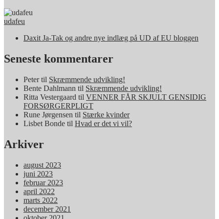
udafeu
Daxit Ja-Tak og andre nye indlæg på UD af EU bloggen
Seneste kommentarer
Peter
til
Skræmmende udvikling!
Bente Dahlmann
til
Skræmmende udvikling!
Ritta Vestergaard
til
VENNER FÅR SKJULT GENSIDIG
FORSØRGERPLIGT
Rune Jørgensen
til
Stærke kvinder
Lisbet Bonde
til
Hvad er det vi vil?
Arkiver
august 2023
juni 2023
februar 2023
april 2022
marts 2022
december 2021
oktober 2021