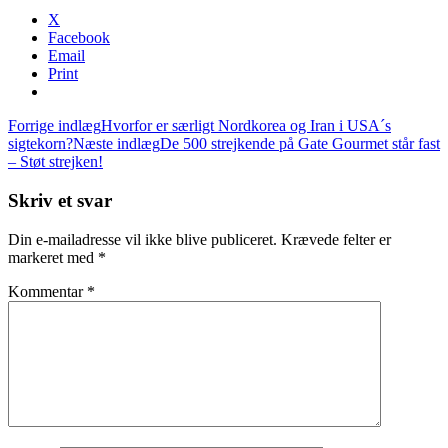
X
Facebook
Email
Print
Indlægsnavigation
Forrige indlæg
Hvorfor er særligt Nordkorea og Iran i USA´s
sigtekorn?
Næste indlæg
De 500 strejkende på Gate Gourmet står fast
– Støt strejken!
Skriv et svar
Din e-mailadresse vil ikke blive publiceret.
Krævede felter er
markeret med
*
Kommentar
*