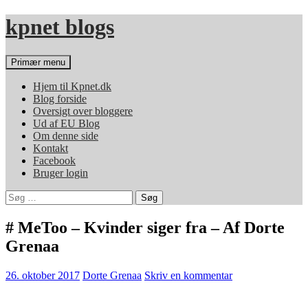
Hop
kpnet blogs
til
indhold
Søg
Primær menu
Hjem til Kpnet.dk
Blog forside
Oversigt over bloggere
Ud af EU Blog
Om denne side
Kontakt
Facebook
Bruger login
Søg
efter:
# MeToo – Kvinder siger fra – Af Dorte
Grenaa
26. oktober 2017
Dorte Grenaa
Skriv en kommentar