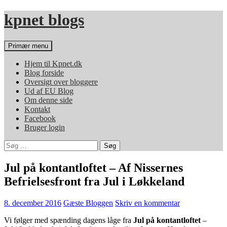
Hop
kpnet blogs
til
indhold
Søg
Primær menu
Hjem til Kpnet.dk
Blog forside
Oversigt over bloggere
Ud af EU Blog
Om denne side
Kontakt
Facebook
Bruger login
Søg
efter:
Jul på kontantloftet – Af Nissernes
Befrielsesfront fra Jul i Løkkeland
8. december 2016
Gæste Bloggen
Skriv en kommentar
Vi følger med spænding dagens låge fra
Jul på kontantloftet
–