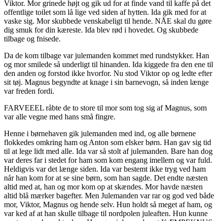
Viktor. Mor grinede højt og gik ud for at finde vand til kaffe på det
offentlige toilet som lå lige ved siden af hytten. Ida gik med for at
vaske sig. Mor skubbede venskabeligt til hende. NÅE skal du gøre
dig smuk for din kæreste. Ida blev rød i hovedet. Og skubbede
tilbage og fnisede.
Da de kom tilbage var julemanden kommet med rundstykker. Han
og mor smilede så underligt til hinanden. Ida kiggede fra den ene til
den anden og forstod ikke hvorfor. Nu stod Viktor op og ledte efter
sit tøj. Magnus begyndte at knage i sin barnevogn, så inden længe
var freden fordi.
FARVEEEL råbte de to store til mor som tog sig af Magnus, som
var alle vegne med hans små fingre.
Henne i børnehaven gik julemanden med ind, og alle børnene
flokkedes omkring ham og Anton som elsker børn. Han gav sig tid
til at lege lidt med alle. Ida var så stolt af julemanden. Bare han dog
var deres far i stedet for ham som kom engang imellem og var fuld.
Heldigvis var det længe siden. Ida var bestemt ikke tryg ved ham
når han kom for at se sine børn, som han sagde. Det endte næsten
altid med at, han og mor kom op at skændes. Mor havde næsten
altid blå mærker bagefter. Men Julemanden var rar og god ved både
mor, Viktor, Magnus og hende selv. Hun holdt så meget af ham, og
var ked af at han skulle tilbage til nordpolen juleaften. Hun kunne