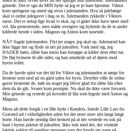
siden af ham. Hvad laver du her spurgte hun undrende. Julemanden
grinede. Det er sgu da MIN hytte så jeg er jo bare hjemme. Viktor
kom springene og smed sig oven i julemanden. Hva så julebørge
skal vi ordne julegaver i dag os to. Julemanden rykkede i Viktors
næse. Det er netop lige hvad vi skal, og vi gider ikke have tøser med
vel. Ida protesterede, men måtte overgive sig hylende da de to andre
kildrede hende i siden. Magnus og Anton kom susende.
NÅ!! Sagde julemanden. Flyt jer unger, jeg skal op. Julemænd kan
ikke ligge her og flyde så tæt på juleaften. Væk med sig, jeg
HADER børn, råbte han mens han forsøgte at kildre dem efter tur.
De fløj hvinene til alle sider, og han smuttede ud af døren mod
byens toilet.
Da de havde spist var det tid for Viktor og julemanden at sørge for
hestene som stod på en gård uden for byen. Derefter ville de ordne
gaver bestemte de. køb nu noget jeg bliver glad for råbte Ida efter
dem da de gik. Svaret kom prompte. Nu skal du ikke være forvænt.
Mor grinede og rystede på hovedet til Ida som legede med Anton og
Magnus.
Mens alt dette forgik i en lille hytte i Randers, listede Lille Lars fra
Græsted ud i virkeligheden uden for det store store slot langt langt
borte. Han havde nemlig fået besked på at der ventede en sok på
ham i byens juletræ til juleaften. Ikke nok med det, der ventede
faktisk sokker til samtlige personer som der havde sin gang på