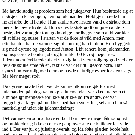
selv om, at hun nok havde drømt det.
Ida havde stadig et problem som hed julegaver. Hun besluttede sig at
spørge en ekspert igen, nemlig julemanden. Heldigvis havde han
noget arbejde til hende. Hun skulle give hesten vand og strigle dem
mens de havde hviletid. Hun synes faktisk godt om julemandens
heste, det var nogle store godmodige nordbagger som altid var klar
til at hilse og nusse. I starten var de ikke så vild med Anton, men
efterhånden har de vænnet sig til ham, og han til dem. Hun hyggede
sig med dyrene og legede med Anton. Lidt senere kom julemanden
og inspicerede hendes job, og hun fik 100 kr. og meget ros.
Julemanden forklarede at det var vigtigt at være rolig og god ved dyr
hvis de skulle stole på en, faktisk var det lidt ligesom børn. Han
synes hun var rolig med dem og havde naturlige evner for den slags.
Ida blev meget stolt.
Da dyrene havde fået hvad de kunne tilkomme gik Ida med
julemanden på julegave indkøb. Julemanden var klædt ud som et
almindeligt menneske for ikke at stikke ud fra andre. det var
hyggeligt at kigge på butikker med ham synes Ida, selv om han så
mærkelig ud uden sin julemandsdragt.
Det var næsten som at have en far. Han havde meget tålmodighed
og brokkede sig ikke en eneste gang over alle de butikker Ida ville
ind i. Der var jul og juleting overalt, og Ida følte glæden boble helt
ned i maven. Gad vide om de skulle holde jul i hytten, det ville blive