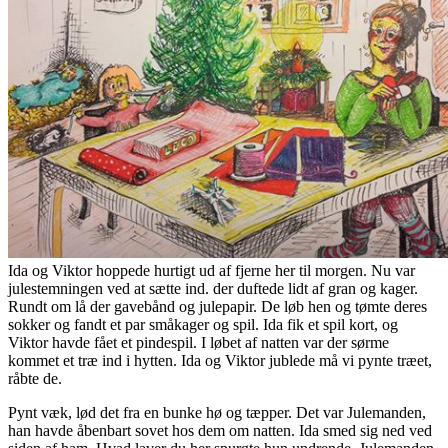
Ida og Viktor hoppede hurtigt ud af fjerne her til morgen. Nu var
julestemningen ved at sætte ind. der duftede lidt af gran og kager.
Rundt om lå der gavebånd og julepapir. De løb hen og tømte deres
sokker og fandt et par småkager og spil. Ida fik et spil kort, og
Viktor havde fået et pindespil. I løbet af natten var der sørme
kommet et træ ind i hytten. Ida og Viktor jublede må vi pynte træet,
råbte de.
Pynt væk, lød det fra en bunke hø og tæpper. Det var Julemanden,
han havde åbenbart sovet hos dem om natten. Ida smed sig ned ved