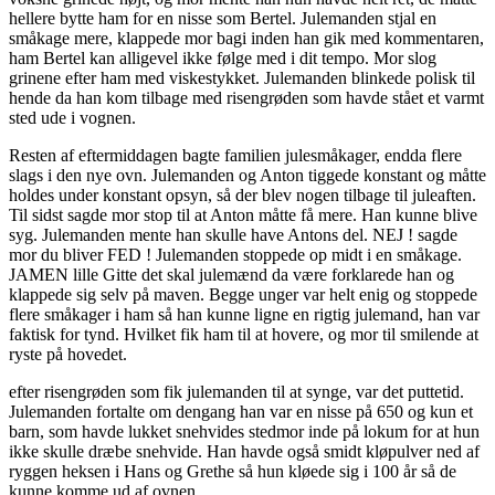
hellere bytte ham for en nisse som Bertel. Julemanden stjal en
småkage mere, klappede mor bagi inden han gik med kommentaren,
ham Bertel kan alligevel ikke følge med i dit tempo. Mor slog
grinene efter ham med viskestykket. Julemanden blinkede polisk til
hende da han kom tilbage med risengrøden som havde stået et varmt
sted ude i vognen.
Resten af eftermiddagen bagte familien julesmåkager, endda flere
slags i den nye ovn. Julemanden og Anton tiggede konstant og måtte
holdes under konstant opsyn, så der blev nogen tilbage til juleaften.
Til sidst sagde mor stop til at Anton måtte få mere. Han kunne blive
syg. Julemanden mente han skulle have Antons del. NEJ ! sagde
mor du bliver FED ! Julemanden stoppede op midt i en småkage.
JAMEN lille Gitte det skal julemænd da være forklarede han og
klappede sig selv på maven. Begge unger var helt enig og stoppede
flere småkager i ham så han kunne ligne en rigtig julemand, han var
faktisk for tynd. Hvilket fik ham til at hovere, og mor til smilende at
ryste på hovedet.
efter risengrøden som fik julemanden til at synge, var det puttetid.
Julemanden fortalte om dengang han var en nisse på 650 og kun et
barn, som havde lukket snehvides stedmor inde på lokum for at hun
ikke skulle dræbe snehvide. Han havde også smidt kløpulver ned af
ryggen heksen i Hans og Grethe så hun kløede sig i 100 år så de
kunne komme ud af ovnen.