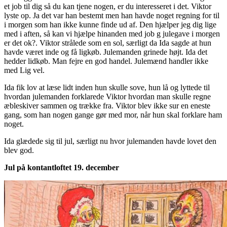
et job til dig så du kan tjene nogen, er du interesseret i det. Viktor
lyste op. Ja det var han bestemt men han havde noget regning for til
i morgen som han ikke kunne finde ud af. Den hjælper jeg dig lige
med i aften, så kan vi hjælpe hinanden med job g julegave i morgen
er det ok?. Viktor strålede som en sol, særligt da Ida sagde at hun
havde været inde og få ligkøb. Julemanden grinede højt. Ida det
hedder lidkøb. Man fejre en god handel. Julemænd handler ikke
med Lig vel.
Ida fik lov at læse lidt inden hun skulle sove, hun lå og lyttede til
hvordan julemanden forklarede Viktor hvordan man skulle regne
æbleskiver sammen og trække fra. Viktor blev ikke sur en eneste
gang, som han nogen gange gør med mor, når hun skal forklare ham
noget.
Ida glædede sig til jul, særligt nu hvor julemanden havde lovet den
blev god.
Jul på kontantloftet 19. december