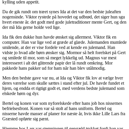
kylling uden appetit.
Da de gik rundt om træet synes Ida at det var den bedste juleaften
nogensinde. Viktor rystede på hovedet og udbrød, det siger hun sgu
hvert eneste år. det godt med gode juletraditioner mente Gert, og den
der må Ida gerne holde ved lige.
Ida fik den dukke hun havde ønsket sig allermest. Viktor fik en
computer. Han var lige ved at græde af glæde. Julemanden mumlede
smilende, at der er vise fordele ved at kende en julemand. Han
vidste jo hvad alle børn ønsker sig. Mormor så helt forelsket på Gert
og smilede til mor, som så meget lykkelig ud. Magnus var mest
interesseret i alt det glitrende papir der lå rundt omkring. Mor
pakkede hans pakker ud for ham når han blev utålmodig.
Men den bedste gave var nu, at Ida og Viktor fik lov at vælge hver
deres værelse som skulle sættes i stand efter jul. De havde fundet et
hjem, og endda et rigtigt godt et, med verdens bedste julemand som
elskede børn og dyr.
Bertel og konen var som nyforelskede efter hans job hos nissernes
befrielsesfront. Konen var så stolt af hans uniform. Bertel og
nisserne havde masser af planer for næste år, hvis ikke Lille Lars fra
Græsted opførte sig pænt.
Hjemme hos Lars var stemningen til gengæld trykket fordi han var