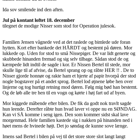
Ida sov smilende ind den aften.
Jul på kontant loftet 18. december
tilegnet de modige Nisser som stod for Operation julesok.
Familien Jensen vågnede ved at det raslede og bimlede ude foran
hytten. Kort efter bankede det HÅRDT og bestemt på døren. Mor
lukkede op. Uden for stod to små Nissepiger. De var lidt generte og
skubbede hinanden fremad og sig selv tilbage. Sådan stod de og
kæmpede lidt indtil de sagde i kor. Er Nissen Bertel til stede, mor
skulle lige til af afvise, da Bertel sprang op og råbte HER !! . De to
Nisser gjorde honnør og rakte ham et hjerte af papir hvorpå der stod
nogle bogstaver på et andet sprog. Bertel lod øjnene løbe hen over
linjerne og tog hurtigt retning mod døren. Følg mig bød han bestemt.
Og de løb alle tre hen til en vogn og kørte i høj fart ud af byen.
Mor kiggede måbende efter bilen. De fik da godt nok travlt sagde
hun leende. Derefter råbte hun hvad laver vi oppe nu en SØNDAG.
Kan vi SÅ komme i seng igen. Den som kommer sidst skal lave
morgenmad. Hele familien kastede sig i nakken på hinanden ned i
høet mens de hvinede højt. Det jo søndag de kunne sove længe.
Imens sad Bertel i bilen på vej til det store store slot langt langt