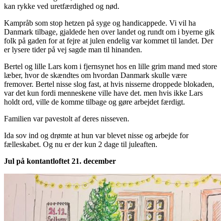
kan rykke ved uretfærdighed og nød.
Kampråb som stop hetzen på syge og handicappede. Vi vil ha
Danmark tilbage, gjaldede hen over landet og rundt om i byerne gik
folk på gaden for at fejre at julen endelig var kommet til landet. Der
er lysere tider på vej sagde man til hinanden.
Bertel og lille Lars kom i fjernsynet hos en lille grim mand med store
læber, hvor de skændtes om hvordan Danmark skulle være
fremover. Bertel nisse slog fast, at hvis nisserne droppede blokaden,
var det kun fordi menneskene ville have det. men hvis ikke Lars
holdt ord, ville de komme tilbage og gøre arbejdet færdigt.
Familien var pavestolt af deres nisseven.
Ida sov ind og drømte at hun var blevet nisse og arbejde for
fælleskabet. Og nu er der kun 2 dage til juleaften.
Jul på kontantloftet 21. december