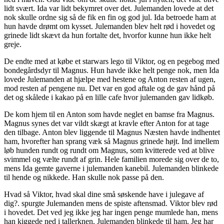
lidt svært. Ida var lidt bekymret over det. Julemanden lovede at det
nok skulle ordne sig så de fik en fin og god jul. Ida betroede ham at
hun havde drømt om kysset. Julemanden blev helt rød i hovedet og
grinede lidt skævt da hun fortalte det, hvorfor kunne hun ikke helt
greje.
De endte med at købe et starwars lego til Viktor, og en pegebog med
bondegårdsdyr til Magnus. Hun havde ikke helt penge nok, men Ida
lovede Julemanden at hjælpe med hestene og Anton resten af ugen,
mod resten af pengene nu. Det var en god aftale og de gav hånd på
det og skålede i kakao på en lille cafe hvor julemanden gav lidkøb.
De kom hjem til en Anton som havde neglet en bamse fra Magnus.
Magnus synes det var vildt skægt at kravle efter Anton for at tage
den tilbage. Anton blev liggende til Magnus Næsten havde indhentet
ham, hvorefter han sprang væk så Magnus grinede højt. Ind imellem
løb hunden rundt og rundt om Magnus, som kvitterede ved at blive
svimmel og vælte rundt af grin. Hele familien morede sig over de to,
mens Ida gemte gaverne i julemanden kanebil. Julemanden blinkede
til hende og nikkede. Han skulle nok passe på den.
Hvad så Viktor, hvad skal dine små søskende have i julegave af
dig?. spurgte Julemanden mens de spiste aftensmad. Viktor blev rød
i hovedet. Det ved jeg ikke jeg har ingen penge mumlede han, mens
han kiggede ned i tallerknen. Julemanden blinkede til ham. Jeg har