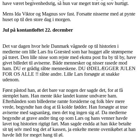
have været begivenhedsrig, så hun var meget træt og sov hurtigt.
Mens Ida Viktor og Magnus sov fast. Forsatte nisserne med at pynte
huset op til den store dag i morgen.
Jul på kontantloftet 22. december
Det var dagen hvor hele Danmark vågnede op til historien i
medierne om lille Lars fra Græsted som har hugget alle strømperne
på træet. Den lille nisse som rejste med ekstra post fra by til by, have
givet billedet til aviserne. Både mennesker og nisser rasede mod
ham. DU er grådig råbte menneskene. DU ØDELÆGGER JULEN
FOR OS ALLE !! råbte andre. Lille Lars forsøgte at snakke
udenom.
Først påstod han, at det bare var nogen der sagde det, for at få
stemplet ham. Han mente ikke landet kunne undvære ham.
Efterhånden som billederne ramte forsiderne og folk blev mere
vrede, begyndte han dog at få kolde fødder. Han forsøgte at true
aviserne med sagsanlæg, men det tog ingen sig af. Da medierne
begyndte at grave andre ting op som Lars og hans venner havde
lavet tog historien rigtigt fart. Man sagde endda at han ikke betalte
sit tøj selv med tog det af kassen, ja enkelte mente ovenikøbet at han
havde lidt for meget hang til øl.