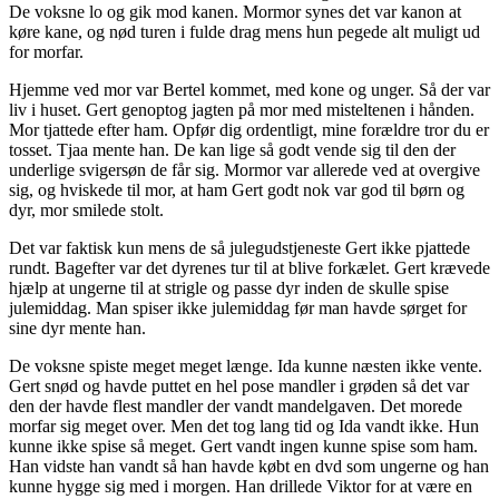
De voksne lo og gik mod kanen. Mormor synes det var kanon at
køre kane, og nød turen i fulde drag mens hun pegede alt muligt ud
for morfar.
Hjemme ved mor var Bertel kommet, med kone og unger. Så der var
liv i huset. Gert genoptog jagten på mor med misteltenen i hånden.
Mor tjattede efter ham. Opfør dig ordentligt, mine forældre tror du er
tosset. Tjaa mente han. De kan lige så godt vende sig til den der
underlige svigersøn de får sig. Mormor var allerede ved at overgive
sig, og hviskede til mor, at ham Gert godt nok var god til børn og
dyr, mor smilede stolt.
Det var faktisk kun mens de så julegudstjeneste Gert ikke pjattede
rundt. Bagefter var det dyrenes tur til at blive forkælet. Gert krævede
hjælp at ungerne til at strigle og passe dyr inden de skulle spise
julemiddag. Man spiser ikke julemiddag før man havde sørget for
sine dyr mente han.
De voksne spiste meget meget længe. Ida kunne næsten ikke vente.
Gert snød og havde puttet en hel pose mandler i grøden så det var
den der havde flest mandler der vandt mandelgaven. Det morede
morfar sig meget over. Men det tog lang tid og Ida vandt ikke. Hun
kunne ikke spise så meget. Gert vandt ingen kunne spise som ham.
Han vidste han vandt så han havde købt en dvd som ungerne og han
kunne hygge sig med i morgen. Han drillede Viktor for at være en