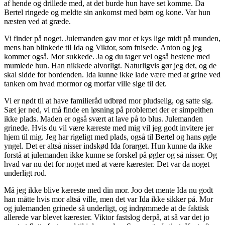
af hende og drillede med, at det burde hun have set komme. Da
Bertel ringede og meldte sin ankomst med børn og kone. Var hun
næsten ved at græde.
Vi finder på noget. Julemanden gav mor et kys lige midt på munden,
mens han blinkede til Ida og Viktor, som fnisede. Anton og jeg
kommer også. Mor sukkede. Ja og du tager vel også hestene med
mumlede hun. Han nikkede alvorligt. Naturligvis gør jeg det, og de
skal sidde for bordenden. Ida kunne ikke lade være med at grine ved
tanken om hvad mormor og morfar ville sige til det.
Vi er nødt til at have familieråd udbrød mor pludselig, og satte sig.
Sæt jer ned, vi må finde en løsning på problemet der er simpelthen
ikke plads. Maden er også svært at lave på to blus. Julemanden
grinede. Hvis du vil være kæreste med mig vil jeg godt invitere jer
hjem til mig. Jeg har rigeligt med plads, også til Bertel og hans øgle
yngel. Det er altså nisser indskød Ida forarget. Hun kunne da ikke
forstå at julemanden ikke kunne se forskel på øgler og så nisser. Og
hvad var nu det for noget med at være kærester. Det var da noget
underligt rod.
Må jeg ikke blive kæreste med din mor. Joo det mente Ida nu godt
han måtte hvis mor altså ville, men det var Ida ikke sikker på. Mor
og julemanden grinede så underligt, og indrømmede at de faktisk
allerede var blevet kærester. Viktor fastslog derpå, at så var det jo