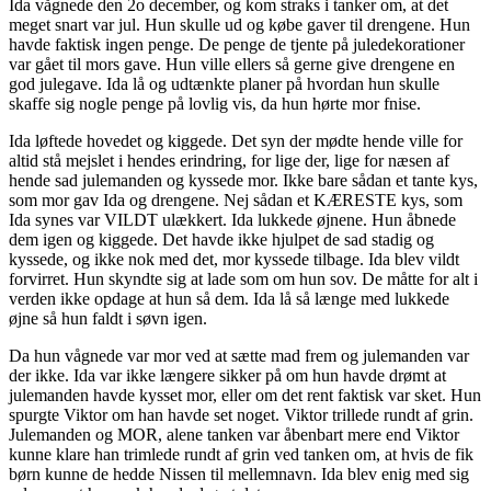
Ida vågnede den 2o december, og kom straks i tanker om, at det
meget snart var jul. Hun skulle ud og købe gaver til drengene. Hun
havde faktisk ingen penge. De penge de tjente på juledekorationer
var gået til mors gave. Hun ville ellers så gerne give drengene en
god julegave. Ida lå og udtænkte planer på hvordan hun skulle
skaffe sig nogle penge på lovlig vis, da hun hørte mor fnise.
Ida løftede hovedet og kiggede. Det syn der mødte hende ville for
altid stå mejslet i hendes erindring, for lige der, lige for næsen af
hende sad julemanden og kyssede mor. Ikke bare sådan et tante kys,
som mor gav Ida og drengene. Nej sådan et KÆRESTE kys, som
Ida synes var VILDT ulækkert. Ida lukkede øjnene. Hun åbnede
dem igen og kiggede. Det havde ikke hjulpet de sad stadig og
kyssede, og ikke nok med det, mor kyssede tilbage. Ida blev vildt
forvirret. Hun skyndte sig at lade som om hun sov. De måtte for alt i
verden ikke opdage at hun så dem. Ida lå så længe med lukkede
øjne så hun faldt i søvn igen.
Da hun vågnede var mor ved at sætte mad frem og julemanden var
der ikke. Ida var ikke længere sikker på om hun havde drømt at
julemanden havde kysset mor, eller om det rent faktisk var sket. Hun
spurgte Viktor om han havde set noget. Viktor trillede rundt af grin.
Julemanden og MOR, alene tanken var åbenbart mere end Viktor
kunne klare han trimlede rundt af grin ved tanken om, at hvis de fik
børn kunne de hedde Nissen til mellemnavn. Ida blev enig med sig