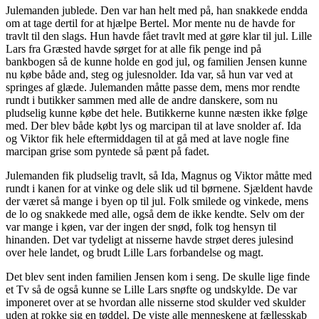
Julemanden jublede. Den var han helt med på, han snakkede endda
om at tage dertil for at hjælpe Bertel. Mor mente nu de havde for
travlt til den slags. Hun havde fået travlt med at gøre klar til jul. Lille
Lars fra Græsted havde sørget for at alle fik penge ind på
bankbogen så de kunne holde en god jul, og familien Jensen kunne
nu købe både and, steg og julesnolder. Ida var, så hun var ved at
springes af glæde. Julemanden måtte passe dem, mens mor rendte
rundt i butikker sammen med alle de andre danskere, som nu
pludselig kunne købe det hele. Butikkerne kunne næsten ikke følge
med. Der blev både købt lys og marcipan til at lave snolder af. Ida
og Viktor fik hele eftermiddagen til at gå med at lave nogle fine
marcipan grise som pyntede så pænt på fadet.
Julemanden fik pludselig travlt, så Ida, Magnus og Viktor måtte med
rundt i kanen for at vinke og dele slik ud til børnene. Sjældent havde
der været så mange i byen op til jul. Folk smilede og vinkede, mens
de lo og snakkede med alle, også dem de ikke kendte. Selv om der
var mange i køen, var der ingen der snød, folk tog hensyn til
hinanden. Det var tydeligt at nisserne havde strøet deres julesind
over hele landet, og brudt Lille Lars forbandelse og magt.
Det blev sent inden familien Jensen kom i seng. De skulle lige finde
et Tv så de også kunne se Lille Lars snøfte og undskylde. De var
imponeret over at se hvordan alle nisserne stod skulder ved skulder
uden at rokke sig en tøddel. De viste alle menneskene at fællesskab