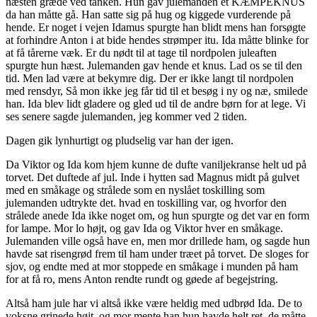
næsten græde ved tanken. Hun gav julemanden et KÆMPEKNUS
da han måtte gå. Han satte sig på hug og kiggede vurderende på
hende. Er noget i vejen Idamus spurgte han blidt mens han forsøgte
at forhindre Anton i at bide hendes strømper itu. Ida måtte blinke for
at få tårerne væk. Er du nødt til at tage til nordpolen juleaften
spurgte hun hæst. Julemanden gav hende et knus. Lad os se til den
tid. Men lad være at bekymre dig. Der er ikke langt til nordpolen
med rensdyr, Så mon ikke jeg får tid til et besøg i ny og næ, smilede
han. Ida blev lidt gladere og gled ud til de andre børn for at lege. Vi
ses senere sagde julemanden, jeg kommer ved 2 tiden.
Dagen gik lynhurtigt og pludselig var han der igen.
Da Viktor og Ida kom hjem kunne de dufte vaniljekranse helt ud på
torvet. Det duftede af jul. Inde i hytten sad Magnus midt på gulvet
med en småkage og strålede som en nyslået toskilling som
julemanden udtrykte det. hvad en toskilling var, og hvorfor den
strålede anede Ida ikke noget om, og hun spurgte og det var en form
for lampe. Mor lo højt, og gav Ida og Viktor hver en småkage.
Julemanden ville også have en, men mor drillede ham, og sagde hun
havde sat risengrød frem til ham under træet på torvet. De sloges for
sjov, og endte med at mor stoppede en småkage i munden på ham
for at få ro, mens Anton rendte rundt og gøede af begejstring.
Altså ham jule har vi altså ikke være heldig med udbrød Ida. De to
voksne grinede højt, og mor mente han hun havde helt ret, de måtte