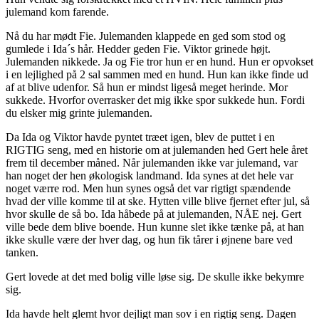
julemand kom farende.
Nå du har mødt Fie. Julemanden klappede en ged som stod og
gumlede i Ida´s hår. Hedder geden Fie. Viktor grinede højt.
Julemanden nikkede. Ja og Fie tror hun er en hund. Hun er opvokset
i en lejlighed på 2 sal sammen med en hund. Hun kan ikke finde ud
af at blive udenfor. Så hun er mindst ligeså meget herinde. Mor
sukkede. Hvorfor overrasker det mig ikke spor sukkede hun. Fordi
du elsker mig grinte julemanden.
Da Ida og Viktor havde pyntet træet igen, blev de puttet i en
RIGTIG seng, med en historie om at julemanden hed Gert hele året
frem til december måned. Når julemanden ikke var julemand, var
han noget der hen økologisk landmand. Ida synes at det hele var
noget værre rod. Men hun synes også det var rigtigt spændende
hvad der ville komme til at ske. Hytten ville blive fjernet efter jul, så
hvor skulle de så bo. Ida håbede på at julemanden, NÅE nej. Gert
ville bede dem blive boende. Hun kunne slet ikke tænke på, at han
ikke skulle være der hver dag, og hun fik tårer i øjnene bare ved
tanken.
Gert lovede at det med bolig ville løse sig. De skulle ikke bekymre
sig.
Ida havde helt glemt hvor dejligt man sov i en rigtig seng. Dagen