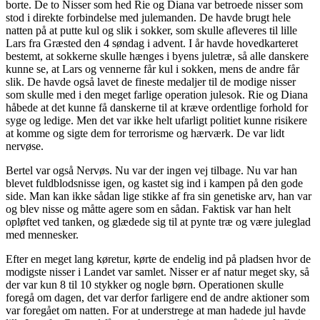
borte. De to Nisser som hed Rie og Diana var betroede nisser som
stod i direkte forbindelse med julemanden. De havde brugt hele
natten på at putte kul og slik i sokker, som skulle afleveres til lille
Lars fra Græsted den 4 søndag i advent. I år havde hovedkarteret
bestemt, at sokkerne skulle hænges i byens juletræ, så alle danskere
kunne se, at Lars og vennerne får kul i sokken, mens de andre får
slik. De havde også lavet de fineste medaljer til de modige nisser
som skulle med i den meget farlige operation julesok. Rie og Diana
håbede at det kunne få danskerne til at kræve ordentlige forhold for
syge og ledige. Men det var ikke helt ufarligt politiet kunne risikere
at komme og sigte dem for terrorisme og hærværk. De var lidt
nervøse.
Bertel var også Nervøs. Nu var der ingen vej tilbage. Nu var han
blevet fuldblodsnisse igen, og kastet sig ind i kampen på den gode
side. Man kan ikke sådan lige stikke af fra sin genetiske arv, han var
og blev nisse og måtte agere som en sådan. Faktisk var han helt
opløftet ved tanken, og glædede sig til at pynte træ og være juleglad
med mennesker.
Efter en meget lang køretur, kørte de endelig ind på pladsen hvor de
modigste nisser i Landet var samlet. Nisser er af natur meget sky, så
der var kun 8 til 10 stykker og nogle børn. Operationen skulle
foregå om dagen, det var derfor farligere end de andre aktioner som
var foregået om natten. For at understrege at man hadede jul havde