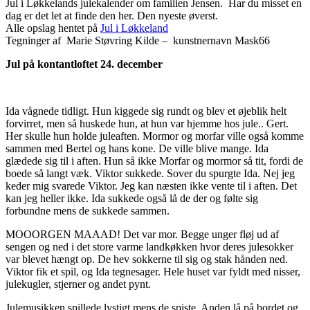
Jul i Løkkelands julekalender om familien Jensen. Har du misset en
dag er det let at finde den her. Den nyeste øverst.
Alle opslag hentet på
Jul i Løkkeland
Tegninger af
Marie Støvring Kilde –
kunstnernavn
Mask66
Jul på kontantloftet 24. december
Ida vågnede tidligt. Hun kiggede sig rundt og blev et øjeblik helt
forvirret, men så huskede hun, at hun var hjemme hos jule.. Gert.
Her skulle hun holde juleaften. Mormor og morfar ville også komme
sammen med Bertel og hans kone. De ville blive mange. Ida
glædede sig til i aften. Hun så ikke Morfar og mormor så tit, fordi de
boede så langt væk. Viktor sukkede. Sover du spurgte Ida. Nej jeg
keder mig svarede Viktor. Jeg kan næsten ikke vente til i aften. Det
kan jeg heller ikke. Ida sukkede også lå de der og følte sig
forbundne mens de sukkede sammen.
MOOORGEN MAAAD! Det var mor. Begge unger fløj ud af
sengen og ned i det store varme landkøkken hvor deres julesokker
var blevet hængt op. De hev sokkerne til sig og stak hånden ned.
Viktor fik et spil, og Ida tegnesager. Hele huset var fyldt med nisser,
julekugler, stjerner og andet pynt.
Julemusikken spillede lystigt mens de spiste. Anden lå på bordet og