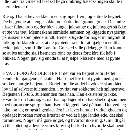
lille Lars fra Græsted fået sat hegn omkring træet så ingen skulle i
nærheden af det.
Rie og Diana hev sækken med strømper frem, og entrede hegnet.
De begyndte at hænge sokkerne på de fine grønne grene. De andre
nisser fulgte trop og der blev sunget julesange og julehygget så ikke
et øje var tørt. Menneskene stimlede sammen og kiggede nysgerrigt
på nisserne som pilede rundt. Bertel sørgede for noget mundgodt til
folk og forklarede alle, at de pyntede træet for at hjælpe med til at
redde julen, som Lille Lars fra Græsted ville ødelægge. Han kunne
se at lys tændte sig i børnenes øjne og deres forældre fik håb i
blikket. Nogen gav sig endda til at hjælpe Nisserne med at pynte
træ.
HVAD FORGÅR DER HER !! det var en betjent som Bertel
kendte fra gangene på slottet. Har i fået lov til at pynte med gamle
sokker spurgte betjenten. Bertel fortalte at det havde de skam fået
lov til af selveste julemanden, i øvrigt var sokkerne helt splinternye.
Betjenten FNØS. Julemanden fnøs han. Han eksisterer jo ikke.
Hvad tror du Lars siger, når han opdager at du har slået dig sammen
med oprørerne spurgte han. Bertel kiggede fast på ham. Det ved jeg
ikke, og jeg er også ligeglad. Jeg har levet herude i virkeligheden og
opdaget hvordan mørke kræfter er ved at ligge landet øde, det skal
forhindres. Nogen må gøre noget, og hvorfor ikke mig. Om lidt går
vi til slottet og aflevere vores krav og besked om hvor de skal hente