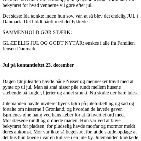
bekymret for hvad vennerne vil gøre efter jul.
Det sidste Ida tænkte inden hun sov, var, at så blev det endelig JUL i
Danmark. Det holdt hårdt med det lykkedes.
SAMMENHOLD GØR STÆRK:
GLÆDELIG JUL OG GODT NYTÅR: ønskes i alle fra Familien
Jensen Danmark.
Jul på kontantloftet 23. december
Dagen før juleaften havde både Nisser og mennesker travlt med at
pynte op til jul. Man så små nisser pile rundt mellem husene
slæbende på kugler, hjerter og andet smukt. Nu skulle der bare jules.
Julemanden havde inviteret byens børn på julefortælling og sad og
fortalte om nisserne I Grønland, og hvordan de lavede gaver.
Børnenes øjne hang ved hans læber for at få hvert et ord med.
Mor stæsede rundt og ordnede maden. Hun var ved at blive
bekymret for pladsen, for pludselig havde morfar og mormor meldt
deres ankomst. Mor var ikke så begejstret for, at de skulle opdage at
det hus hun boede i var en kulisse i en jule by. Julemanden klukkede