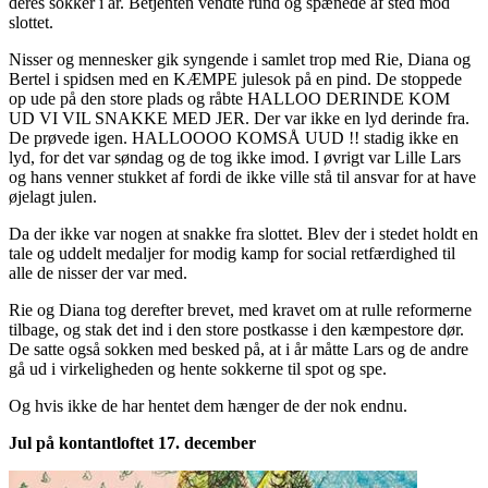
deres sokker i år. Betjenten vendte rund og spænede af sted mod
slottet.
Nisser og mennesker gik syngende i samlet trop med Rie, Diana og
Bertel i spidsen med en KÆMPE julesok på en pind. De stoppede
op ude på den store plads og råbte HALLOO DERINDE KOM
UD VI VIL SNAKKE MED JER. Der var ikke en lyd derinde fra.
De prøvede igen. HALLOOOO KOMSÅ UUD !! stadig ikke en
lyd, for det var søndag og de tog ikke imod. I øvrigt var Lille Lars
og hans venner stukket af fordi de ikke ville stå til ansvar for at have
øjelagt julen.
Da der ikke var nogen at snakke fra slottet. Blev der i stedet holdt en
tale og uddelt medaljer for modig kamp for social retfærdighed til
alle de nisser der var med.
Rie og Diana tog derefter brevet, med kravet om at rulle reformerne
tilbage, og stak det ind i den store postkasse i den kæmpestore dør.
De satte også sokken med besked på, at i år måtte Lars og de andre
gå ud i virkeligheden og hente sokkerne til spot og spe.
Og hvis ikke de har hentet dem hænger de der nok endnu.
Jul på kontantloftet 17. december