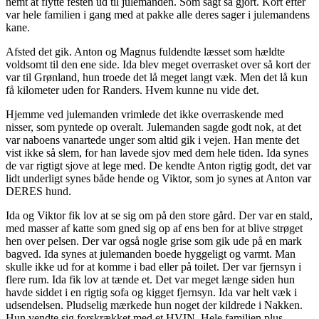
nemt at flytte festen ud til julemanden. Som sagt så gjort. Kort efter
var hele familien i gang med at pakke alle deres sager i julemandens
kane.
Afsted det gik. Anton og Magnus fuldendte læsset som hældte
voldsomt til den ene side. Ida blev meget overrasket over så kort der
var til Grønland, hun troede det lå meget langt væk. Men det lå kun
få kilometer uden for Randers. Hvem kunne nu vide det.
Hjemme ved julemanden vrimlede det ikke overraskende med
nisser, som pyntede op overalt. Julemanden sagde godt nok, at det
var naboens vanartede unger som altid gik i vejen. Han mente det
vist ikke så slem, for han lavede sjov med dem hele tiden. Ida synes
de var rigtigt sjove at lege med. De kendte Anton rigtig godt, det var
lidt underligt synes både hende og Viktor, som jo synes at Anton var
DERES hund.
Ida og Viktor fik lov at se sig om på den store gård. Der var en stald,
med masser af katte som gned sig op af ens ben for at blive strøget
hen over pelsen. Der var også nogle grise som gik ude på en mark
bagved. Ida synes at julemanden boede hyggeligt og varmt. Man
skulle ikke ud for at komme i bad eller på toilet. Der var fjernsyn i
flere rum. Ida fik lov at tænde et. Det var meget længe siden hun
havde siddet i en rigtig sofa og kigget fjernsyn. Ida var helt væk i
udsendelsen. Pludselig mærkede hun noget der kildrede i Nakken.
Hun vendte sig forskrækket med et HVIN. Hele familien plus