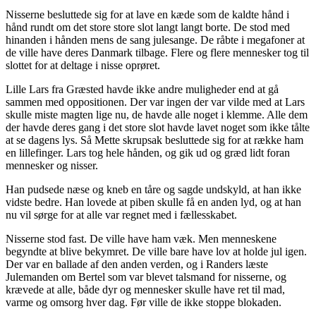
Nisserne besluttede sig for at lave en kæde som de kaldte hånd i
hånd rundt om det store store slot langt langt borte. De stod med
hinanden i hånden mens de sang julesange. De råbte i megafoner at
de ville have deres Danmark tilbage. Flere og flere mennesker tog til
slottet for at deltage i nisse oprøret.
Lille Lars fra Græsted havde ikke andre muligheder end at gå
sammen med oppositionen. Der var ingen der var vilde med at Lars
skulle miste magten lige nu, de havde alle noget i klemme. Alle dem
der havde deres gang i det store slot havde lavet noget som ikke tålte
at se dagens lys. Så Mette skrupsak besluttede sig for at række ham
en lillefinger. Lars tog hele hånden, og gik ud og græd lidt foran
mennesker og nisser.
Han pudsede næse og kneb en tåre og sagde undskyld, at han ikke
vidste bedre. Han lovede at piben skulle få en anden lyd, og at han
nu vil sørge for at alle var regnet med i fællesskabet.
Nisserne stod fast. De ville have ham væk. Men menneskene
begyndte at blive bekymret. De ville bare have lov at holde jul igen.
Der var en ballade af den anden verden, og i Randers læste
Julemanden om Bertel som var blevet talsmand for nisserne, og
krævede at alle, både dyr og mennesker skulle have ret til mad,
varme og omsorg hver dag. Før ville de ikke stoppe blokaden.