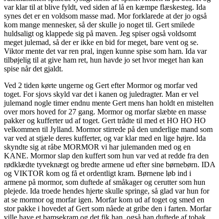
var klar til at blive fyldt, ved siden af lå en kæmpe flæskesteg. Ida
synes det er en voldsom masse mad. Mor forklarede at der jo også
kom mange mennesker, så der skulle jo noget til. Gert smilede
huldsaligt og klappede sig på maven. Jeg spiser også voldsomt
meget julemad, så der er ikke en bid for meget, bare vent og se.
Viktor mente det var ren pral, ingen kunne spise som ham. Ida var
tilbøjelig til at give ham ret, hun havde jo set hvor meget han kan
spise når det gjaldt.
Ved 2 tiden kørte ungerne og Gert efter Mormor og morfar ved
toget. For sjovs skyld var det i kanen og juledragter. Man er vel
julemand nogle timer endnu mente Gert mens han holdt en mistelten
over mors hoved for 27 gang. Mormor og morfar slæbte en masse
pakker og kufferter ud af toget. Gert trådte til med et HO HO HO
velkommen til Jylland. Mormor stirrede på den underlige mand som
var ved at stjæle deres kufferter, og var klar med en lige højre. Ida
skyndte sig at råbe MORMOR vi har julemanden med og en
KANE. Mormor slap den kuffert som hun var ved at redde fra den
rødklædte tyveknægt og bredte armene ud efter sine børnebørn. IDA
og VIKTOR kom og få et ordentligt kram. Børnene løb ind i
armene på mormor, som duftede af småkager og cerutter som hun
plejede. Ida troede hendes hjerte skulle springe, så glad var hun for
at se mormor og morfar igen. Morfar kom ud af toget og smed en
stor pakke i hovedet af Gert som nåede at gribe den i farten. Morfar
ville have et bamsekram og det fik han, også han duftede af tobak