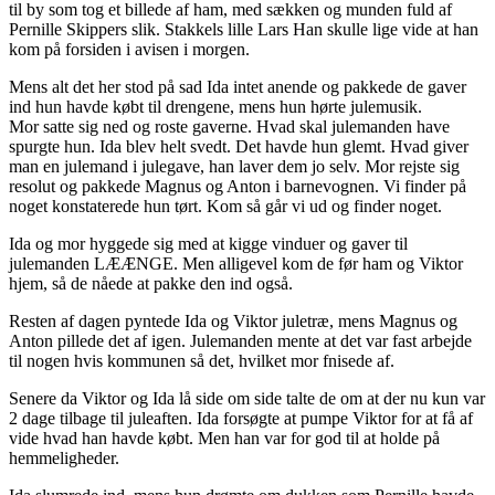
til by som tog et billede af ham, med sækken og munden fuld af
Pernille Skippers slik. Stakkels lille Lars Han skulle lige vide at han
kom på forsiden i avisen i morgen.
Mens alt det her stod på sad Ida intet anende og pakkede de gaver
ind hun havde købt til drengene, mens hun hørte julemusik.
Mor satte sig ned og roste gaverne. Hvad skal julemanden have
spurgte hun. Ida blev helt svedt. Det havde hun glemt. Hvad giver
man en julemand i julegave, han laver dem jo selv. Mor rejste sig
resolut og pakkede Magnus og Anton i barnevognen. Vi finder på
noget konstaterede hun tørt. Kom så går vi ud og finder noget.
Ida og mor hyggede sig med at kigge vinduer og gaver til
julemanden LÆÆNGE. Men alligevel kom de før ham og Viktor
hjem, så de nåede at pakke den ind også.
Resten af dagen pyntede Ida og Viktor juletræ, mens Magnus og
Anton pillede det af igen. Julemanden mente at det var fast arbejde
til nogen hvis kommunen så det, hvilket mor fnisede af.
Senere da Viktor og Ida lå side om side talte de om at der nu kun var
2 dage tilbage til juleaften. Ida forsøgte at pumpe Viktor for at få af
vide hvad han havde købt. Men han var for god til at holde på
hemmeligheder.