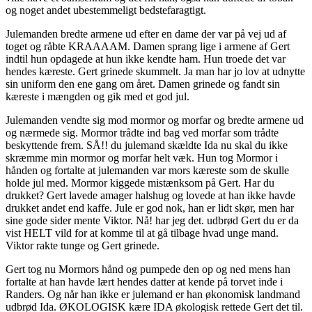
og noget andet ubestemmeligt bedstefaragtigt.
Julemanden bredte armene ud efter en dame der var på vej ud af
toget og råbte KRAAAAM. Damen sprang lige i armene af Gert
indtil hun opdagede at hun ikke kendte ham. Hun troede det var
hendes kæreste. Gert grinede skummelt. Ja man har jo lov at udnytte
sin uniform den ene gang om året. Damen grinede og fandt sin
kæreste i mængden og gik med et god jul.
Julemanden vendte sig mod mormor og morfar og bredte armene ud
og nærmede sig. Mormor trådte ind bag ved morfar som trådte
beskyttende frem. SÅ!! du julemand skældte Ida nu skal du ikke
skræmme min mormor og morfar helt væk. Hun tog Mormor i
hånden og fortalte at julemanden var mors kæreste som de skulle
holde jul med. Mormor kiggede mistænksom på Gert. Har du
drukket? Gert lavede amager halshug og lovede at han ikke havde
drukket andet end kaffe. Jule er god nok, han er lidt skør, men har
sine gode sider mente Viktor. Nå! har jeg det. udbrød Gert du er da
vist HELT vild for at komme til at gå tilbage hvad unge mand.
Viktor rakte tunge og Gert grinede.
Gert tog nu Mormors hånd og pumpede den op og ned mens han
fortalte at han havde lært hendes datter at kende på torvet inde i
Randers. Og når han ikke er julemand er han økonomisk landmand
udbrød Ida. ØKOLOGISK kære IDA økologisk rettede Gert det til.