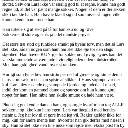
slottet. Selv om Lars ikke var særlig god til at regne, kunne han godt
regne ud, at det var pænt mange sokker. Nogen af dem er der sikkert
slik i tænkte han. Han havde klædt sig ud som nisse så ingen ville
kunne kende ham troede han.
Han listede sig af sted på tå for han sku ud og røve.
Sokkerne til store og små, ja i det mindste prøve.
Det store træ stod og funklede smukt på byens torv, men det så Lars
slet ikke, sådan nogen som ham har slet ikke øje for den slags
skønhed. Han havde KUN øje for sokkerne. I øvrigt synes han det
var skræmmende at være ude i virkeligheden uden ministerbilen.
Men han grådighed vandt over skrækken.
Hurtigt som lynet hev han strømper ned af grenene og tømte dem i
hans store sæk, mens han spiste af slikket. I Hans strømpe var der
kul. Lars blev rasende og stampede i jorden og tudede af raseri,
indtil der kom en gammel dame og spurgte om hun kunne gøre
noget for ham. Han råbte hun skulle smutte og lade ham være.
Pludselig genkendte damen ham, og spurgte hvorfor han tog ALLE
sokkerne og ikke kun hans egen. Lars var ligeglad med hendes
mening. Jeg har lov til at gøre hvad jeg vil. Regler gælder ikke for
mig, kun for andre mente han, hvorefter han gik derfra med næsen i
sky. Han så slet ikke den lille nisse som rejste med ekstra post fra by