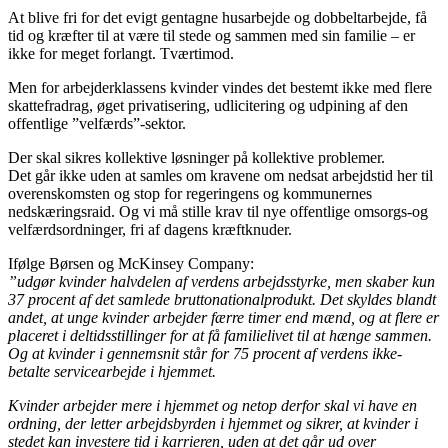
At blive fri for det evigt gentagne husarbejde og dobbeltarbejde, få
tid og kræfter til at være til stede og sammen med sin familie – er
ikke for meget forlangt. Tværtimod.
Men for arbejderklassens kvinder vindes det bestemt ikke med flere
skattefradrag, øget privatisering, udlicitering og udpining af den
offentlige ”velfærds”-sektor.
Der skal sikres kollektive løsninger på kollektive problemer.
Det går ikke uden at samles om kravene om nedsat arbejdstid her til
overenskomsten og stop for regeringens og kommunernes
nedskæringsraid. Og vi må stille krav til nye offentlige omsorgs-og
velfærdsordninger, fri af dagens kræftknuder.
Ifølge Børsen og McKinsey Company:
”udgør kvinder halvdelen af verdens arbejdsstyrke, men skaber kun
37 procent af det samlede bruttonationalprodukt. Det skyldes blandt
andet, at unge kvinder arbejder færre timer end mænd, og at flere er
placeret i deltidsstillinger for at få familielivet til at hænge sammen.
Og at kvinder i gennemsnit står for 75 procent af verdens ikke-
betalte servicearbejde i hjemmet.
Kvinder arbejder mere i hjemmet og netop derfor skal vi have en
ordning, der letter arbejdsbyrden i hjemmet og sikrer, at kvinder i
stedet kan investere tid i karrieren, uden at det går ud over