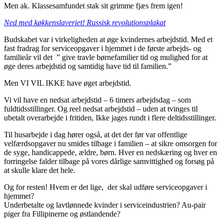
Men ak. Klassesamfundet stak sit grimme fjæs frem igen!
Ned med køkkenslaveriet! Russisk revolutionsplakat
Budskabet var i virkeligheden at øge kvindernes arbejdstid. Med et
fast fradrag for serviceopgaver i hjemmet i de første arbejds- og
familieår vil det ” give travle børnefamilier tid og mulighed for at
øge deres arbejdstid og samtidig have tid til familien.”
Men VI VIL IKKE have øget arbejdstid.
Vi vil have en nedsat arbejdstid – 6 timers arbejdsdag – som
fuldtidsstillinger. Og reel nedsat arbejdstid – uden at tvinges til
ubetalt overarbejde i fritiden, Ikke jages rundt i flere deltidsstillinger.
Til husarbejde i dag hører også, at det der før var offentlige
velfærdsopgaver nu smides tilbage i familien – at sikre omsorgen for
de syge, handicappede, ældre, børn. Hver en nedskæring og hver en
forringelse falder tilbage på vores dårlige samvittighed og forsøg på
at skulle klare det hele.
Og for resten! Hvem er det lige, der skal udføre serviceopgaver i
hjemmet?
Underbetalte og lavtlønnede kvinder i serviceindustrien? Au-pair
piger fra Fillipinerne og østlandende?