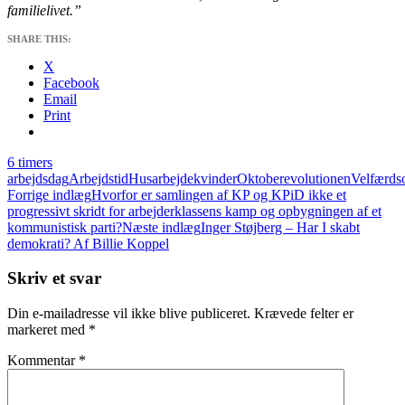
familielivet.”
SHARE THIS:
X
Facebook
Email
Print
6 timers
arbejdsdag
Arbejdstid
Husarbejde
kvinder
Oktoberevolutionen
Velfærds
Indlægsnavigation
Forrige indlæg
Hvorfor er samlingen af KP og KPiD ikke et
progressivt skridt for arbejderklassens kamp og opbygningen af et
kommunistisk parti?
Næste indlæg
Inger Støjberg – Har I skabt
demokrati? Af Billie Koppel
Skriv et svar
Din e-mailadresse vil ikke blive publiceret.
Krævede felter er
markeret med
*
Kommentar
*