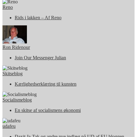
Reno
Rids i lakken – Af Reno
Ron Ridenour
Join Our Messenger Julian
Skitseblog
Kærlighedserklæring til kunsten
Socialismeblog
En skitse af socialismens økonomi
udafeu
Daxit Ja-Tak og andre nye indlæg på UD af EU bloggen