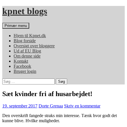
Hop
kpnet blogs
til
indhold
Søg
Primær menu
Hjem til Kpnet.dk
Blog forside
Oversigt over bloggere
Ud af EU Blog
Om denne side
Kontakt
Facebook
Bruger login
Søg
efter:
Sæt kvinder fri af husarbejdet!
19. september 2017
Dorte Grenaa
Skriv en kommentar
Den overskrift fangede straks min interesse. Tænk hvor godt det
kunne blive. Hvilke muligheder.