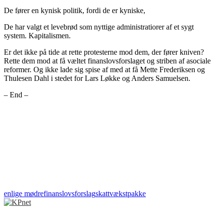
De fører en kynisk politik, fordi de er kyniske,
De har valgt et levebrød som nyttige administratiorer af et sygt
system. Kapitalismen.
Er det ikke på tide at rette protesterne mod dem, der fører kniven?
Rette dem mod at få væltet finanslovsforslaget og striben af asociale
reformer. Og ikke lade sig spise af med at få Mette Frederiksen og
Thulesen Dahl i stedet for Lars Løkke og Anders Samuelsen.
– End –
enlige mødre
finanslovsforslag
skatt
vækstpakke