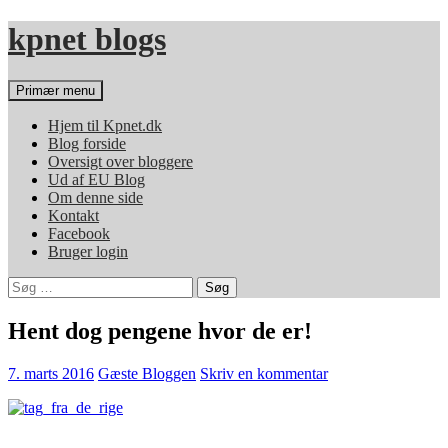
Hop
kpnet blogs
til
indhold
Søg
Primær menu
Hjem til Kpnet.dk
Blog forside
Oversigt over bloggere
Ud af EU Blog
Om denne side
Kontakt
Facebook
Bruger login
Søg
efter:
Hent dog pengene hvor de er!
7. marts 2016
Gæste Bloggen
Skriv en kommentar