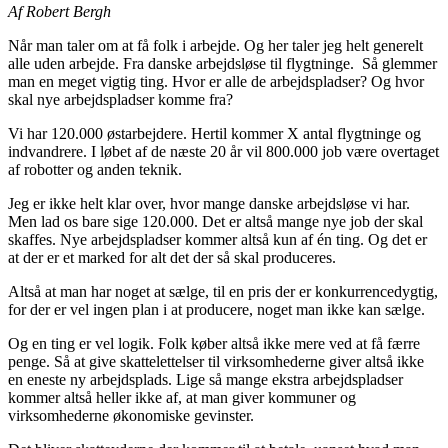
Af Robert Bergh
Når man taler om at få folk i arbejde. Og her taler jeg helt generelt
alle uden arbejde. Fra danske arbejdsløse til flygtninge. Så glemmer
man en meget vigtig ting. Hvor er alle de arbejdspladser? Og hvor
skal nye arbejdspladser komme fra?
Vi har 120.000 østarbejdere. Hertil kommer X antal flygtninge og
indvandrere. I løbet af de næste 20 år vil 800.000 job være overtaget
af robotter og anden teknik.
Jeg er ikke helt klar over, hvor mange danske arbejdsløse vi har.
Men lad os bare sige 120.000. Det er altså mange nye job der skal
skaffes. Nye arbejdspladser kommer altså kun af én ting. Og det er
at der er et marked for alt det der så skal produceres.
Altså at man har noget at sælge, til en pris der er konkurrencedygtig,
for der er vel ingen plan i at producere, noget man ikke kan sælge.
Og en ting er vel logik. Folk køber altså ikke mere ved at få færre
penge. Så at give skattelettelser til virksomhederne giver altså ikke
en eneste ny arbejdsplads. Lige så mange ekstra arbejdspladser
kommer altså heller ikke af, at man giver kommuner og
virksomhederne økonomiske gevinster.