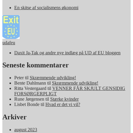
En skitse af socialismens økonomi
udafeu
Daxit Ja-Tak og andre nye indlæg på UD af EU bloggen
Seneste kommentarer
Peter
til
Skræmmende udvikling!
Bente Dahlmann
til
Skræmmende udvikling!
Ritta Vestergaard
til
VENNER FÅR SKJULT GENSIDIG
FORSØRGERPLIGT
Rune Jørgensen
til
Stærke kvinder
Lisbet Bonde
til
Hvad er det vi vil?
Arkiver
august 2023