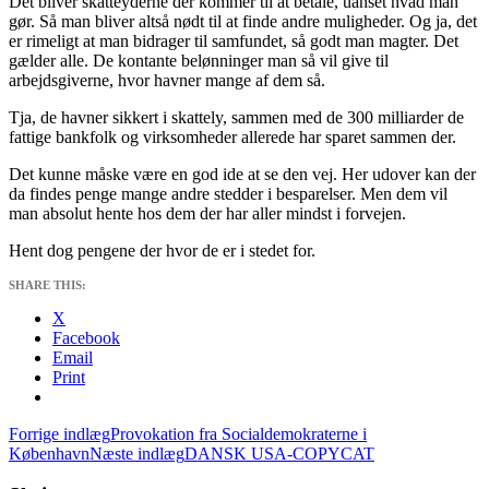
Det bliver skatteyderne der kommer til at betale, uanset hvad man
gør. Så man bliver altså nødt til at finde andre muligheder. Og ja, det
er rimeligt at man bidrager til samfundet, så godt man magter. Det
gælder alle. De kontante belønninger man så vil give til
arbejdsgiverne, hvor havner mange af dem så.
Tja, de havner sikkert i skattely, sammen med de 300 milliarder de
fattige bankfolk og virksomheder allerede har sparet sammen der.
Det kunne måske være en god ide at se den vej. Her udover kan der
da findes penge mange andre stedder i besparelser. Men dem vil
man absolut hente hos dem der har aller mindst i forvejen.
Hent dog pengene der hvor de er i stedet for.
SHARE THIS:
X
Facebook
Email
Print
Indlægsnavigation
Forrige indlæg
Provokation fra Socialdemokraterne i
København
Næste indlæg
DANSK USA-COPYCAT