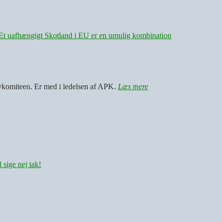
Et uafhængigt Skotland i EU er en umulig kombination
vkomiteen. Er med i ledelsen af APK.
Læs mere
sige nej tak!