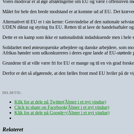
Vores modsvar er at øge afsløringerne om EU og være i offensiven m
Målet for hele den brede modstand er at komme ud af EU. Det kræver
Alternativet til EU er i sin kerne: Genvindelse af den nationale selvstæn
UDEN diktat og styring fra EU. Retten til at lave de handelsaftaler og i
Dette er en kamp som ikke er nationalistisk indadskuende men i hele si
Solidaritet med østeuropæiske arbejdere og danske arbejdere, som mo
Afrikas bønder som udkonkurreres i deres egne lande af EU-støttede 
Grundene til at ville være fri for EU er mange og til en vis grad forske
Derfor er det så afgørende, at den fælles front mod EU hviler på de vig
DEL DETTE:
Klik for at dele på Twitter(Åbner i et nyt vindue)
Click to share on Facebook(Åbner i et nyt vindue)
Klik for at dele på Google+(Åbner i et nyt vindue)
Relateret