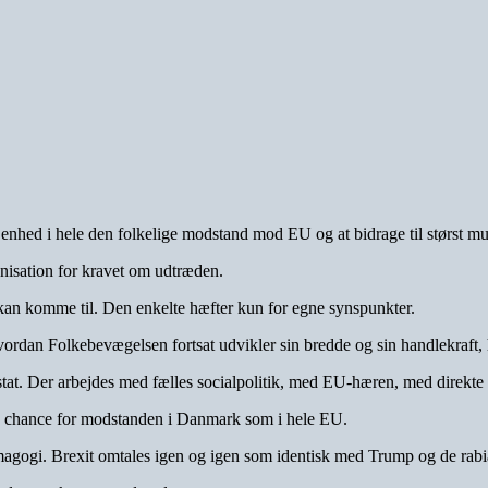
g enhed i hele den folkelige modstand mod EU og at bidrage til størst m
isation for kravet om udtræden.
e kan komme til. Den enkelte hæfter kun for egne synspunkter.
ordan Folkebevægelsen fortsat udvikler sin bredde og sin handlekraft
t. Der arbejdes med fælles socialpolitik, med EU-hæren, med direkte
isk chance for modstanden i Danmark som i hele EU.
emagogi. Brexit omtales igen og igen som identisk med Trump og de rabi