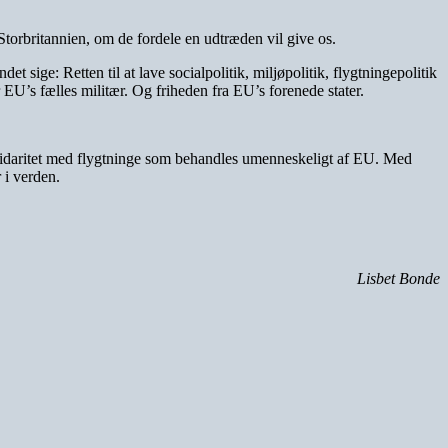
orbritannien, om de fordele en udtræden vil give os.
t sige: Retten til at lave socialpolitik, miljøpolitik, flygtningepolitik
r EU’s fælles militær. Og friheden fra EU’s forenede stater.
lidaritet med flygtninge som behandles umenneskeligt af EU. Med
 i verden.
Lisbet Bonde