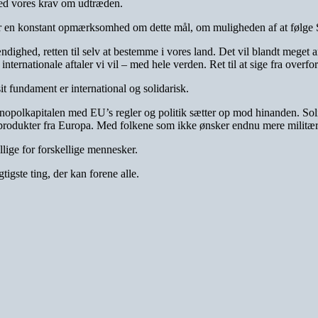
ed vores krav om udtræden.
 en konstant opmærksomhed om dette mål, om muligheden af at følge St
dighed, retten til selv at bestemme i vores land. Det vil blandt meget ande
nternationale aftaler vi vil – med hele verden. Ret til at sige fra overfo
t fundament er international og solidarisk.
nopolkapitalen med EU’s regler og politik sætter op mod hinanden. So
produkter fra Europa. Med folkene som ikke ønsker endnu mere militær
llige for forskellige mennesker.
tigste ting, der kan forene alle.