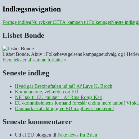
Indlægsnavigation
Forrige indlæg
Nu rykker CETA-kampen til Folketinget
Næste indlæg
Lisbet Bonde
Lisbet Bonde. Aktiv i Folkebevægelsens kampagneudvalg og i Herle
Flere tekster af samme forfatter »
Seneste indlæg
Hvad går Brexit-aftalen ud på? Af Lave K. Broch
Kommunerne, velfærden og EU
NEJ tak til EU-militær – Af Rina Ronja Kari
EU-kommissionens formand foreslår endnu mere union! Vi skal 
Danmark skal aldrig give EU magt over bankerne!
Seneste kommentarer
Ud af EU bloggen
til
Fake news fra Brian