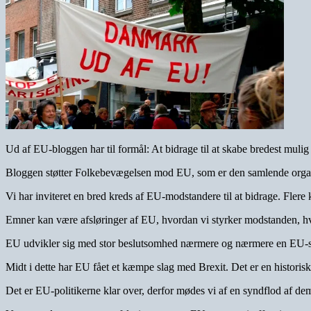
Ud af EU-bloggen har til formål: At bidrage til at skabe bredest muli
Bloggen støtter Folkebevægelsen mod EU, som er den samlende organ
Vi har inviteret en bred kreds af EU-modstandere til at bidrage. Fler
Emner kan være afsløringer af EU, hvordan vi styrker modstanden, hv
EU udvikler sig med stor beslutsomhed nærmere og nærmere en EU-sta
Midt i dette har EU fået et kæmpe slag med Brexit. Det er en histor
Det er EU-politikerne klar over, derfor mødes vi af en syndflod af d