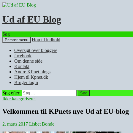
Ud af EU Blog
Søg
Hop til indhold
Primær menu
Oversigt over bloggere
facebook
Om denne side
Kontakt
Andre KPnet blogs
Hjem til Kpnet.dk
Bruger login
Søg efter:
Ikke kategoriseret
Velkommen til KPnets nye Ud af EU-blog
2. marts 2017
Lisbet Bonde