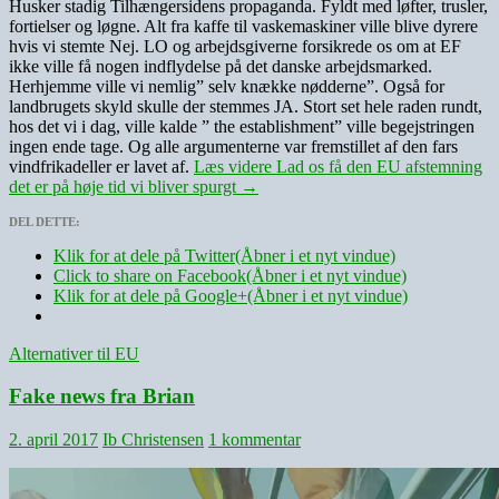
Husker stadig Tilhængersidens propaganda. Fyldt med løfter, trusler,
fortielser og løgne. Alt fra kaffe til vaskemaskiner ville blive dyrere
hvis vi stemte Nej. LO og arbejdsgiverne forsikrede os om at EF
ikke ville få nogen indflydelse på det danske arbejdsmarked.
Herhjemme ville vi nemlig” selv knække nødderne”. Også for
landbrugets skyld skulle der stemmes JA. Stort set hele raden rundt,
hos det vi i dag, ville kalde ” the establishment” ville begejstringen
ingen ende tage. Og alle argumenterne var fremstillet af den fars
vindfrikadeller er lavet af.
Læs videre
Lad os få den EU afstemning
det er på høje tid vi bliver spurgt
→
DEL DETTE:
Klik for at dele på Twitter(Åbner i et nyt vindue)
Click to share on Facebook(Åbner i et nyt vindue)
Klik for at dele på Google+(Åbner i et nyt vindue)
Alternativer til EU
Fake news fra Brian
2. april 2017
Ib Christensen
1 kommentar