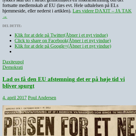
fortsatte medlemskab af EU (læs evt. Hele udtalelsen på ELs
hjemmeside, eller nederst i artiklen).
Læs videre
DAXIT – JA TAK
→
DEL DETTE:
Klik for at dele på Twitter(Åbner i et nyt vindue)
Click to share on Facebook(Åbner i et nyt vindue)
Klik for at dele på Google+(Åbner i et nyt vindue)
Daxit
eupol
Demokrati
Lad os få den EU afstemning det er på høje tid vi
bliver spurgt
4. april 2017
Poul Andersen