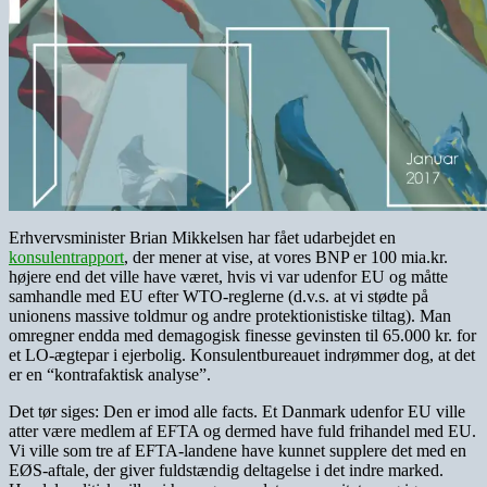
Erhvervsminister Brian Mikkelsen har fået udarbejdet en
konsulentrapport
, der mener at vise, at vores BNP er 100 mia.kr.
højere end det ville have været, hvis vi var udenfor EU og måtte
samhandle med EU efter WTO-reglerne (d.v.s. at vi stødte på
unionens massive toldmur og andre protektionistiske tiltag). Man
omregner endda med demagogisk finesse gevinsten til 65.000 kr. for
et LO-ægtepar i ejerbolig. Konsulentbureauet indrømmer dog, at det
er en “kontrafa
ktisk analyse”.
Det tør siges: Den er imod alle facts. Et Danmark udenfor EU ville
atter være medlem af EFTA og dermed have fuld frihandel med EU.
Vi ville som tre af EFTA-landene have kunnet supplere det med en
EØS-aftale, der giver fuldstændig deltagelse i det indre marked.