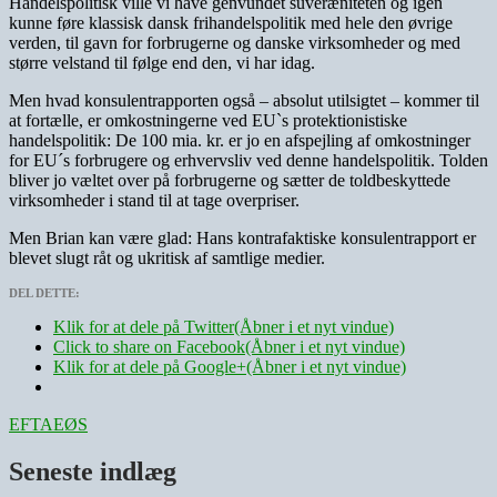
Handelspolitisk ville vi have genvundet suveræniteten og igen
kunne føre klassisk dansk frihandelspolitik med hele den øvrige
verden, til gavn for forbrugerne og danske virksomheder og med
større velstand til følge end den, vi har idag.
Men hvad konsulentrapporten også – absolut utilsigtet – kommer til
at fortælle, er omkostningerne ved EU`s protektionistiske
handelspolitik: De 100 mia. kr. er jo en afspejling af omkostninger
for EU´s forbrugere og erhvervsliv ved denne handelspolitik. Tolden
bliver jo væltet over på forbrugerne og sætter de toldbeskyttede
virksomheder i stand til at tage overpriser.
Men Brian kan være glad: Hans kontrafaktiske konsulentrapport er
blevet slugt råt og ukritisk af samtlige medier.
DEL DETTE:
Klik for at dele på Twitter(Åbner i et nyt vindue)
Click to share on Facebook(Åbner i et nyt vindue)
Klik for at dele på Google+(Åbner i et nyt vindue)
EFTA
EØS
Seneste indlæg