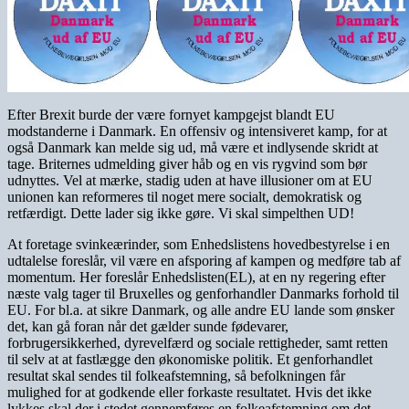
Efter Brexit burde der være fornyet kampgejst blandt EU
modstanderne i Danmark. En offensiv og intensiveret kamp, for at
også Danmark kan melde sig ud, må være et indlysende skridt at
tage. Briternes udmelding giver håb og en vis rygvind som bør
udnyttes. Vel at mærke, stadig uden at have illusioner om at EU
unionen kan reformeres til noget mere socialt, demokratisk og
retfærdigt. Dette lader sig ikke gøre. Vi skal simpelthen UD!
At foretage svinkeærinder, som Enhedslistens hovedbestyrelse i en
udtalelse foreslår, vil være en afsporing af kampen og medføre tab af
momentum. Her foreslår Enhedslisten(EL), at en ny regering efter
næste valg tager til Bruxelles og genforhandler Danmarks forhold til
EU. For bl.a. at sikre Danmark, og alle andre EU lande som ønsker
det, kan gå foran når det gælder sunde fødevarer,
forbrugersikkerhed, dyrevelfærd og sociale rettigheder, samt retten
til selv at at fastlægge den økonomiske politik. Et genforhandlet
resultat skal sendes til folkeafstemning, så befolkningen får
mulighed for at godkende eller forkaste resultatet. Hvis det ikke
lykkes skal der i stedet gennemføres en folkeafstemning om det