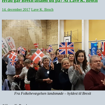
Hvad går Brexit-aftalen ud på? Af Lave K. Broch
14. december 2017
Lave K. Broch
Fra Folkebevægelsen landsmøde – hyldest til Brexit