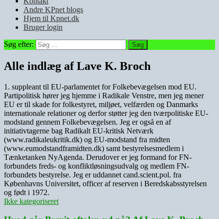
Kontakt
Andre KPnet blogs
Hjem til Kpnet.dk
Bruger login
Søg efter:
Alle indlæg af Lave K. Broch
1. suppleant til EU-parlamentet for Folkebevægelsen mod EU.
Partipolitisk hører jeg hjemme i Radikale Venstre, men jeg mener
EU er til skade for folkestyret, miljøet, velfærden og Danmarks
internationale relationer og derfor støtter jeg den tværpolitiske EU-
modstand gennem Folkebevægelsen. Jeg er også en af
initiativtagerne bag Radikalt EU-kritisk Netværk
(www.radikaleukritik.dk) og EU-modstand fra midten
(www.eumodstandframidten.dk) samt bestyrelsesmedlem i
Tænketanken NyAgenda. Derudover er jeg formand for FN-
forbundets freds- og konfliktløsningsudvalg og medlem FN-
forbundets bestyrelse. Jeg er uddannet cand.scient.pol. fra
Københavns Universitet, officer af reserven i Beredskabsstyrelsen
og født i 1972.
Ikke kategoriseret