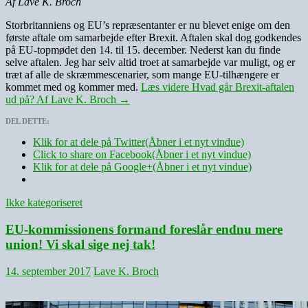
Af Lave K. Broch
Storbritanniens og EU’s repræsentanter er nu blevet enige om den
første aftale om samarbejde efter Brexit. Aftalen skal dog godkendes
på EU-topmødet den 14. til 15. december. Nederst kan du finde
selve aftalen. Jeg har selv altid troet at samarbejde var muligt, og er
træt af alle de skræmmescenarier, som mange EU-tilhængere er
kommet med og kommer med.
Læs videre
Hvad går Brexit-aftalen
ud på? Af Lave K. Broch
→
DEL DETTE:
Klik for at dele på Twitter(Åbner i et nyt vindue)
Click to share on Facebook(Åbner i et nyt vindue)
Klik for at dele på Google+(Åbner i et nyt vindue)
Ikke kategoriseret
EU-kommissionens formand foreslår endnu mere
union! Vi skal sige nej tak!
14. september 2017
Lave K. Broch