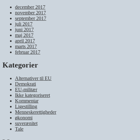
december 2017
november 2017
september 2017
juli 2017
juni 2017
maj 2017
april 2017
marts 2017
februar 2017
Kategorier
Alternativer til EU
Demokrati
EU-militær
Ikke kategoriseret
Kommentar
Ligestilling
Menneskerettigheder
økonomi
suverænitet
Tale