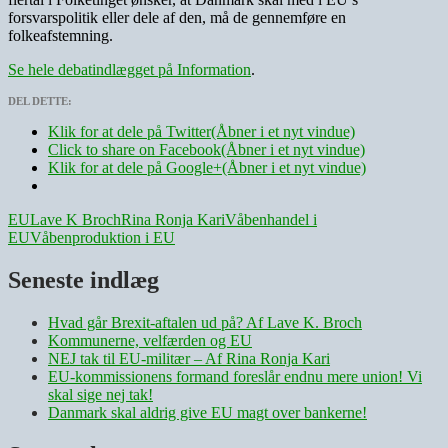
forsvarspolitik eller dele af den, må de gennemføre en
folkeafstemning.
Se hele debatindlægget på Information
.
DEL DETTE:
Klik for at dele på Twitter(Åbner i et nyt vindue)
Click to share on Facebook(Åbner i et nyt vindue)
Klik for at dele på Google+(Åbner i et nyt vindue)
EU
Lave K Broch
Rina Ronja Kari
Våbenhandel i
EU
Våbenproduktion i EU
Seneste indlæg
Hvad går Brexit-aftalen ud på? Af Lave K. Broch
Kommunerne, velfærden og EU
NEJ tak til EU-militær – Af Rina Ronja Kari
EU-kommissionens formand foreslår endnu mere union! Vi
skal sige nej tak!
Danmark skal aldrig give EU magt over bankerne!