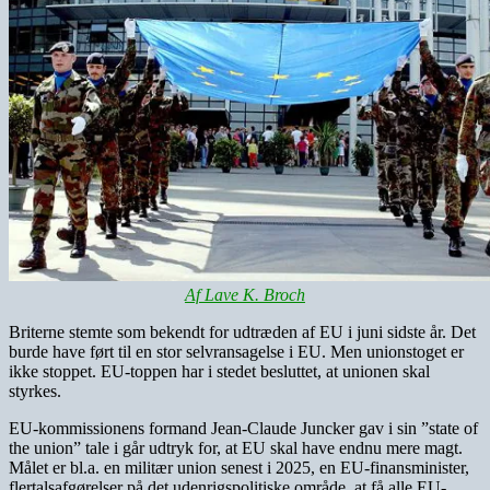
Af Lave K. Broch
Briterne stemte som bekendt for udtræden af EU i juni sidste år. Det
burde have ført til en stor selvransagelse i EU. Men unionstoget er
ikke stoppet. EU-toppen har i stedet besluttet, at unionen skal
styrkes.
EU-kommissionens formand Jean-Claude Juncker gav i sin ”state of
the union” tale i går udtryk for, at EU skal have endnu mere magt.
Målet er bl.a. en militær union senest i 2025, en EU-finansminister,
flertalsafgørelser på det udenrigspolitiske område, at få alle EU-