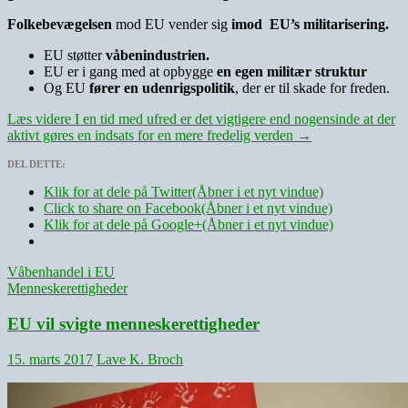
Folkebevægelsen
mod EU vender sig
imod EU’s militarisering.
EU støtter
våbenindustrien.
EU er i gang med at opbygge
en egen militær struktur
Og EU
fører en udenrigspolitik
, der er til skade for freden.
Læs videre
I en tid med ufred er det vigtigere end nogensinde at der
aktivt gøres en indsats for en mere fredelig verden
→
DEL DETTE:
Klik for at dele på Twitter(Åbner i et nyt vindue)
Click to share on Facebook(Åbner i et nyt vindue)
Klik for at dele på Google+(Åbner i et nyt vindue)
Våbenhandel i EU
Menneskerettigheder
EU vil svigte menneskerettigheder
15. marts 2017
Lave K. Broch