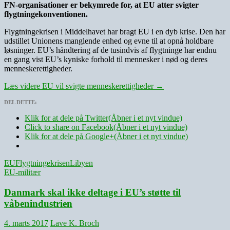
FN-organisationer er bekymrede for, at EU atter svigter
flygtningekonventionen.
Flygtningekrisen i Middelhavet har bragt EU i en dyb krise. Den har
udstillet Unionens manglende enhed og evne til at opnå holdbare
løsninger. EU’s håndtering af de tusindvis af flygtninge har endnu
en gang vist EU’s kyniske forhold til mennesker i nød og deres
menneskerettigheder.
Læs videre
EU vil svigte menneskerettigheder
→
DEL DETTE:
Klik for at dele på Twitter(Åbner i et nyt vindue)
Click to share on Facebook(Åbner i et nyt vindue)
Klik for at dele på Google+(Åbner i et nyt vindue)
EU
Flygtningekrisen
Libyen
EU-militær
Danmark skal ikke deltage i EU’s støtte til
våbenindustrien
4. marts 2017
Lave K. Broch