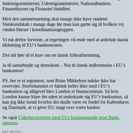
Indenrigsministeriet, Udenrigsministeriet, Nationalbanken,
Finanstilsynet og Finansiel Stabilitet.
Med den sammensætning skal mange ikke have studeret
Statskundskab i mange dage før man kan gætte sig til hvilken vej
vinden blæser i koordinationsgruppen.
Vi må derfor forvente, at regeringen vil ende med at anbefale dansk
tilslutning til EU’s bankunionen.
Det må føre til et krav om en dansk folkeafstemning.
Ja til samarbejde og demokrati – Nej til dansk indlemmelse i EU’s
bankunion!
PS. her er et argument, som Brian Mikkelsen måske ikke har
overvejet. Storbritannien er faktisk heller ikke med i EU’s
bankunion og alligevel blev London et finanscentrum. Så hvis
London kunne klare det uden at underkaste sig EU’s bankunion, så
kan jeg ikke forstå hvorfor det skulle være en fordel for København
og Danmark, at vi giver EU magt over vores banker.
Se også
Folkebevægelsen mod EUs kampagneside mod Bank-
unionen
.
DEL DETTE: