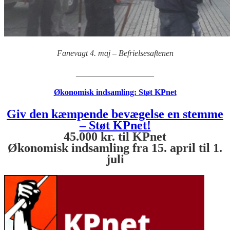
Fanevagt 4. maj – Befrielsesaftenen
___________________
Økonomisk indsamling: Støt KPnet
Giv den kæmpende bevægelse en stemme
– Støt KPnet!
45.000 kr. til KPnet
Økonomisk indsamling fra 15. april til 1.
juli