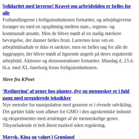
Solidaritet med lærerne! Kravet om arbejdstiden er fælles for
alle
Forhandlingerne i forligsinstitutionen fortsætter, og arbejdsgiverne
forsøger nu med en opsplitning mellem stats-, regions- og
kommunalt ansatte. Men de bliver mødt af en stadig stærkere
bevægelse, der danner fælles front. Lærernes krav om en
arbejdstidsaftale er ikke et særkrav, men en fælles sag for alle de
faggrupper, der bliver mødt af lignende angreb på deres regulerede
arbejdstid. Aktioner og demonstrationer fortsætter. Mandag d. 23.4.
bl.a. med XL-faneborg foran forligsinstitutionen.
Mere fra KPnet
‘Redigering’ af gener hos planter, dyr og mennesker er i fuld
gang med uregulerede teknikker
Nye metoder for manipulation med generne er i rivende udvikling.
Det gælder både som afløser for GMO i den agrokemiske industri
og eksperimenter med ændringer af de menneskelige gener.
Tilsyneladende et helt åbent marked uden regulering.
Mærsk, Kina og valget i Grønland