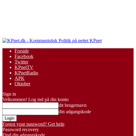
KPnet
Forside
Facebook
Twitter
KPnetTV
KPnetRadio
APK
Oktober
Sign in
Velkommen! Log ind på din konto
dit brugernavn
din adgangskode
Forgot your password? Get help
Password recovery
Find din adgangskode