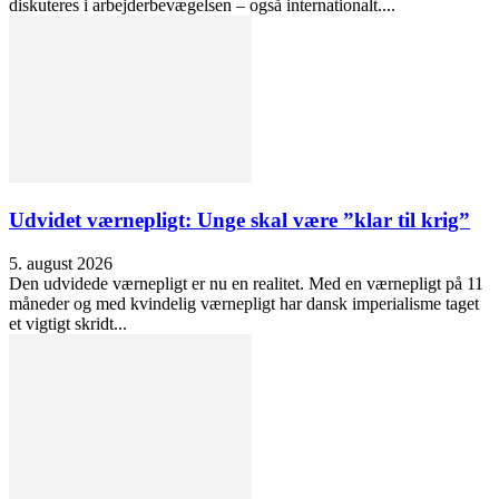
diskuteres i arbejderbevægelsen – også internationalt....
Udvidet værnepligt: Unge skal være ”klar til krig”
5. august 2026
Den udvidede værnepligt er nu en realitet. Med en værnepligt på 11
måneder og med kvindelig værnepligt har dansk imperialisme taget
et vigtigt skridt...