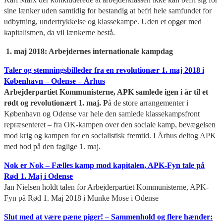
sine lænker uden samtidig for bestandig at befri hele samfundet for
udbytning, undertrykkelse og klassekampe. Uden et opgør med
kapitalismen, da vil lænkerne bestå.
1. maj 2018: Arbejdernes internationale kampdag
Taler og stemningsbilleder fra en revolutionær 1. maj 2018 i
København – Odense – Århus
Arbejderpartiet Kommunisterne, APK samlede igen i år til et
rødt og revolutionært 1. maj. P
å de store arrangementer i
København og Odense var hele den samlede klassekampsfront
repræsenteret – fra OK-kampen over den sociale kamp, bevægelsen
mod krig og kampen for en socialistisk fremtid. I Århus deltog APK
med bod på den faglige 1. maj.
Nok er Nok – Fælles kamp mod kapitalen, APK-Fyn tale på
Rød 1. Maj i Odense
Jan Nielsen holdt talen for Arbejderpartiet Kommunisterne, APK-
Fyn på Rød 1. Maj 2018 i Munke Mose i Odense
Slut med at være pæne piger! – Sammenhold og flere hænder: