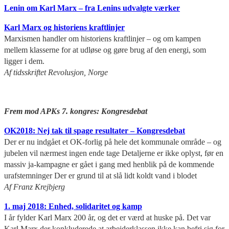
Lenin om Karl Marx – fra Lenins udvalgte værker
Karl Marx og historiens kraftlinjer
Marxismen handler om historiens kraftlinjer – og om kampen
mellem klasserne for at udløse og gøre brug af den energi, som
ligger i dem.
Af tidsskriftet Revolusjon, Norge
Frem mod APKs 7. kongres: Kongresdebat
OK2018: Nej tak til spage resultater – Kongresdebat
Der er nu indgået et OK-forlig på hele det kommunale område – og
jubelen vil nærmest ingen ende tage Detaljerne er ikke oplyst, før en
massiv ja-kampagne er gået i gang med henblik på de kommende
urafstemninger Der er grund til at slå lidt koldt vand i blodet
Af Franz Krejbjerg
1. maj 2018: Enhed, solidaritet og kamp
I år fylder Karl Marx 200 år, og det er værd at huske på. Det var
Karl Marx der konkluderede at arbejderklassen ikke kan befri sig for