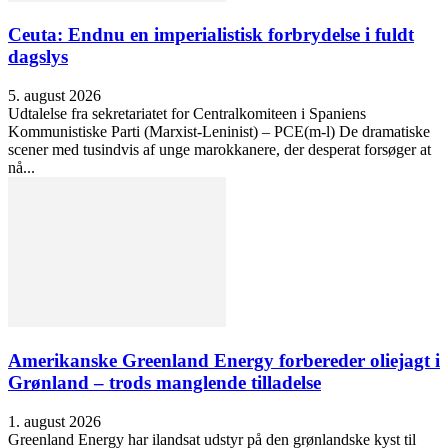
Ceuta: Endnu en imperialistisk forbrydelse i fuldt
dagslys
5. august 2026
Udtalelse fra sekretariatet for Centralkomiteen i Spaniens
Kommunistiske Parti (Marxist-Leninist) – PCE(m-l) De dramatiske
scener med tusindvis af unge marokkanere, der desperat forsøger at
nå...
Amerikanske Greenland Energy forbereder oliejagt i
Grønland – trods manglende tilladelse
1. august 2026
Greenland Energy har ilandsat udstyr på den grønlandske kyst til