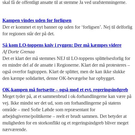
skal få de offentligt ansatte til at stemme Ja ved urafstemningerne.
Kampen vindes uden for forligsen
Der er kommet et nyt banner op uden for ‘forligsen’. Nej til delforlig
for regionen står der på det.
Så kom LO-toppens kniv i ryggen: Der må kæmpes videre
Af Dorte Grenaa
Det er klart der må stemmes NEJ til LO-toppens splittelsesforlig for
en mindre del af de ansatte i Regionerne.
Klart der må protesteres –
også overfor fagtoppen. Klart de splitter, men de kan ikke slukke
den kæmpe solidaritet, denne OK-bevægelse har opbygget.
OK-kampen må fortsætte – også mod et evt. regeringsindgreb
Meget tyder på, at et sammenbrud i ok-forhandlingerne kan være på
vej. Ikke mindst ser det ud, som om forhandlingerne på statens
område – med Sofie Løhde som repræsentant for
arbejdsgiverne/politikerne – reelt er brudt sammen. Det betyder at
muligheden for en storkonflikt og et regeringsindgreb bliver meget
nærværende.