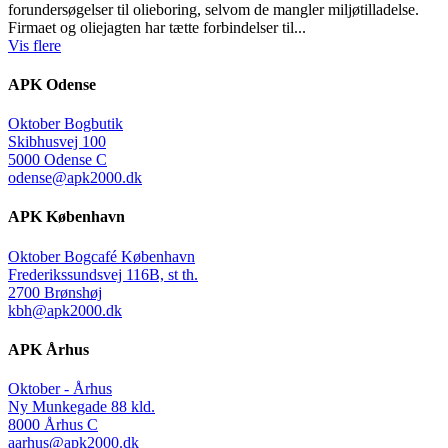
forundersøgelser til olieboring, selvom de mangler miljøtilladelse.
Firmaet og oliejagten har tætte forbindelser til...
Vis flere
APK Odense
Oktober Bogbutik
Skibhusvej 100
5000 Odense C
odense@apk2000.dk
APK København
Oktober Bogcafé København
Frederikssundsvej 116B, st th.
2700 Brønshøj
kbh@apk2000.dk
APK Århus
Oktober - Århus
Ny Munkegade 88 kld.
8000 Århus C
aarhus@apk2000.dk