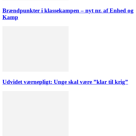
Brændpunkter i klassekampen – nyt nr. af Enhed og
Kamp
Udvidet værnepligt: Unge skal være ”klar til krig”