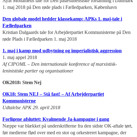
Ayat Mohameds tale for Den palæstinensiske forsamling i Danmark
1. maj 2018 på Den røde plads i Fælledparken, København
Den globale model hedder klassekamp: APKs 1. maj-tale i
Fælledparken
Kristian Dalgaards tale for Arbejderpartiet Kommunisterne på Den
røde Plads i Fælledparken 1. maj 2018
1. maj i kamp mod udbytning og imperialistisk aggression
1. maj appel 2018
Af CIPOML – Den internationale konference af marxistisk-
leninistiske partier og organisationer
OK2018: Stem Nej
OK18: Stem NEJ – Stå fast! – Af Arbejderpartiet
Kommunisterne
Udtalelse APK 29. april 2018
Forligene afsluttet: Kvalmende Ja-kampagne i gang
Næppe var blækket på underskrifterne fra den sidste OK-aftale tørt,
før medierne flød over med en stor og orkestreret kampagne, der