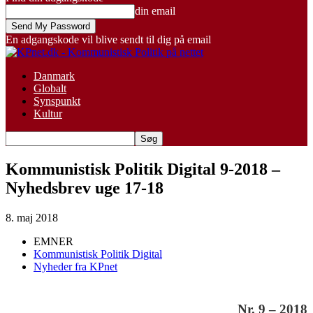
din email
En adgangskode vil blive sendt til dig på email
Danmark
Globalt
Synspunkt
Kultur
Kommunistisk Politik Digital 9-2018 –
Nyhedsbrev uge 17-18
8. maj 2018
EMNER
Kommunistisk Politik Digital
Nyheder fra KPnet
Nr. 9 – 2018