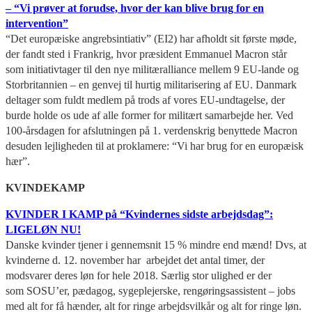
– “Vi prøver at forudse, hvor der kan blive brug for en
intervention”
“Det europæiske angrebsintiativ” (EI2) har afholdt sit første møde,
der fandt sted i Frankrig, hvor præsident Emmanuel Macron står
som initiativtager til den nye militæralliance mellem 9 EU-lande og
Storbritannien – en genvej til hurtig militarisering af EU. Danmark
deltager som fuldt medlem på trods af vores EU-undtagelse, der
burde holde os ude af alle former for militært samarbejde her. Ved
100-årsdagen for afslutningen på 1. verdenskrig benyttede Macron
desuden lejligheden til at proklamere: “Vi har brug for en europæisk
hær”.
KVINDEKAMP
KVINDER I KAMP på “Kvindernes sidste arbejdsdag”:
LIGELØN NU!
Danske kvinder tjener i gennemsnit 15 % mindre end mænd! Dvs, at
kvinderne d. 12. november har arbejdet det antal timer, der
modsvarer deres løn for hele 2018. Særlig stor ulighed er der
som SOSU’er, pædagog, sygeplejerske, rengøringsassistent – jobs
med alt for få hænder, alt for ringe arbejdsvilkår og alt for ringe løn.