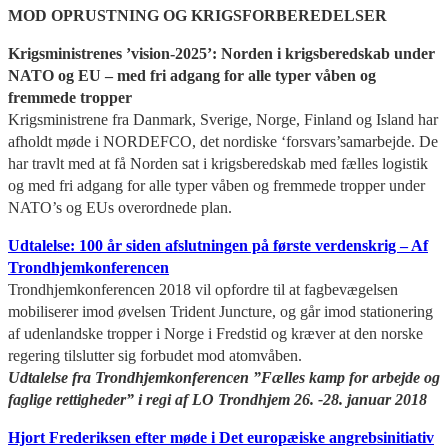
MOD OPRUSTNING OG KRIGSFORBEREDELSER
Krigsministrenes ’vision-2025’: Norden i krigsberedskab under
NATO og EU – med fri adgang for alle typer våben og
fremmede tropper
Krigsministrene fra Danmark, Sverige, Norge, Finland og Island har
afholdt møde i NORDEFCO, det nordiske ‘forsvars’samarbejde. De
har travlt med at få Norden sat i krigsberedskab med fælles logistik
og med fri adgang for alle typer våben og fremmede tropper under
NATO’s og EUs overordnede plan.
Udtalelse: 100 år siden afslutningen på første verdenskrig – Af
Trondhjemkonferencen
Trondhjemkonferencen 2018 vil opfordre til at fagbevægelsen
mobiliserer imod øvelsen Trident Juncture, og går imod stationering
af udenlandske tropper i Norge i Fredstid og kræver at den norske
regering tilslutter sig forbudet mod atomvåben.
Udtalelse fra Trondhjemkonferencen ”Fælles kamp for arbejde og
faglige rettigheder” i regi af LO Trondhjem 26. -28. januar 2018
Hjort Frederiksen efter møde i Det europæiske angrebsinitiativ