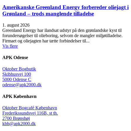
Amerikanske Greenland Energy forbereder oliejagt i
Grønland – trods manglende tilladelse
1. august 2026
Greenland Energy har ilandsat udstyr på den grønlandske kyst til
forundersøgelser til olieboring, selvom de mangler miljøtilladelse.
Firmaet og oliejagten har tætte forbindelser til...
Vis flere
APK Odense
Oktober Bogbutik
Skibhusvej 100
5000 Odense C
odense@apk2000.dk
APK København
Oktober Bogcafé København
Frederikssundsvej 116B, st th.
2700 Brønshøj
kbh@apk2000.dk