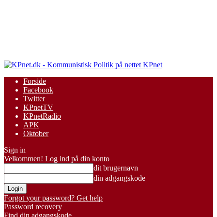
KPnet
Forside
Facebook
Twitter
KPnetTV
KPnetRadio
APK
Oktober
Sign in
Velkommen! Log ind på din konto
dit brugernavn
din adgangskode
Forgot your password? Get help
Password recovery
Find din adgangskode