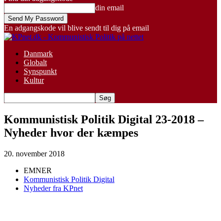
din email
En adgangskode vil blive sendt til dig på email
Danmark
Globalt
Synspunkt
Kultur
Kommunistisk Politik Digital 23-2018 –
Nyheder hvor der kæmpes
20. november 2018
EMNER
Kommunistisk Politik Digital
Nyheder fra KPnet