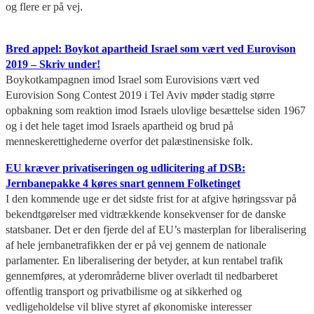
og flere er på vej.
Bred appel: Boykot apartheid Israel som vært ved Eurovison
2019 – Skriv under!
Boykotkampagnen imod Israel som Eurovisions vært ved
Eurovision Song Contest 2019 i Tel Aviv møder stadig større
opbakning som reaktion imod Israels ulovlige besættelse siden 1967
og i det hele taget imod Israels apartheid og brud på
menneskerettighederne overfor det palæstinensiske folk.
EU kræver privatiseringen og udlicitering af DSB:
Jernbanepakke 4 køres snart gennem Folketinget
I den kommende uge er det sidste frist for at afgive høringssvar på
bekendtgørelser med vidtrækkende konsekvenser for de danske
statsbaner. Det er den fjerde del af EU’s masterplan for liberalisering
af hele jernbanetrafikken der er på vej gennem de nationale
parlamenter. En liberalisering der betyder, at kun rentabel trafik
gennemføres, at yderområderne bliver overladt til nedbarberet
offentlig transport og privatbilisme og at sikkerhed og
vedligeholdelse vil blive styret af økonomiske interesser