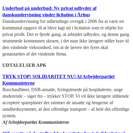
Underbud på underbud: Ny privat udbyder af
danskundervisning vinder licitation i Århus
Danskundervisning for udlændinge overgik i 2006 fra at være en
kommunal opgave til at blive lagt ud i licitation som et objekt for
privat profit. Det er fjerde gang, at arbejdet udbydes, og denne gang
strammede kommunen skruen, i det man ikke længere stiller krav til
den vindende virksomhed, om at de lærere der fyres skal
genansættes af det vindende firma.
UDTALELSER APK
TRYK STOP! SOLIDARITET NU! Af Arbejderpartiet
Kommunisterne
Buschauffører, DSB-ansatte, fyringstruede på hospitalerne, unge
studerende – siger fra – trykker STOP. Vi vil ikke længere stiltiende
acceptere spareplaner der rammer de ansatte og brugerne af
sundhedssystemet, af den offentlige transport – af hele det offentlige
system.
Af Arbejderpartiet Kommunisterne