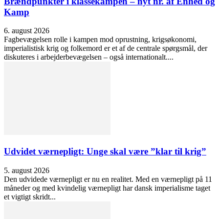
Brændpunkter i klassekampen – nyt nr. af Enhed og
Kamp
6. august 2026
Fagbevægelsen rolle i kampen mod oprustning, krigsøkonomi,
imperialistisk krig og folkemord er et af de centrale spørgsmål, der
diskuteres i arbejderbevægelsen – også internationalt....
Udvidet værnepligt: Unge skal være ”klar til krig”
5. august 2026
Den udvidede værnepligt er nu en realitet. Med en værnepligt på 11
måneder og med kvindelig værnepligt har dansk imperialisme taget
et vigtigt skridt...