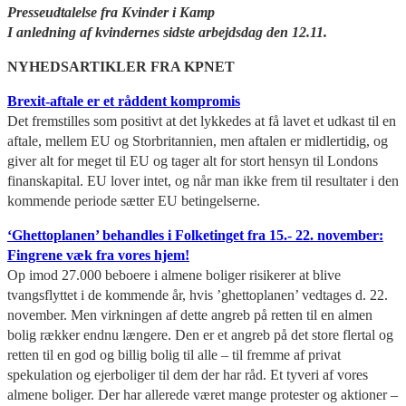
Presseudtalelse fra Kvinder i Kamp
I anledning af kvindernes sidste arbejdsdag den 12.11.
NYHEDSARTIKLER FRA KPNET
Brexit-aftale er et råddent kompromis
Det fremstilles som positivt at det lykkedes at få lavet et udkast til en
aftale, mellem EU og Storbritannien, men aftalen er midlertidig, og
giver alt for meget til EU og tager alt for stort hensyn til Londons
finanskapital. EU lover intet, og når man ikke frem til resultater i den
kommende periode sætter EU betingelserne.
‘Ghettoplanen’ behandles i Folketinget fra 15.- 22. november:
Fingrene væk fra vores hjem!
Op imod 27.000 beboere i almene boliger risikerer at blive
tvangsflyttet i de kommende år, hvis ’ghettoplanen’ vedtages d. 22.
november. Men virkningen af dette angreb på retten til en almen
bolig rækker endnu længere. Den er et angreb på det store flertal og
retten til en god og billig bolig til alle – til fremme af privat
spekulation og ejerboliger til dem der har råd. Et tyveri af vores
almene boliger. Der har allerede været mange protester og aktioner –