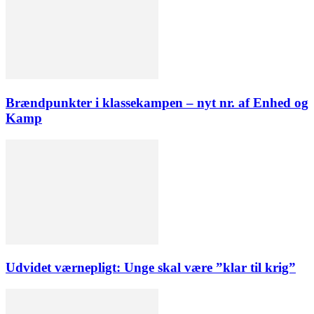
Brændpunkter i klassekampen – nyt nr. af Enhed og
Kamp
Udvidet værnepligt: Unge skal være ”klar til krig”