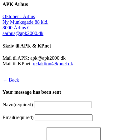
APK Århus
Oktober - Århus
Ny Munkegade 88 kld.
8000 Århus C
aarhus@apk2000.dk
Skriv til APK & KPnet
Mail til APK:
apk@apk2000.dk
Mail til KPnet:
redaktion@kpnet.dk
← Back
Your message has been sent
Navn
(required)
Email
(required)