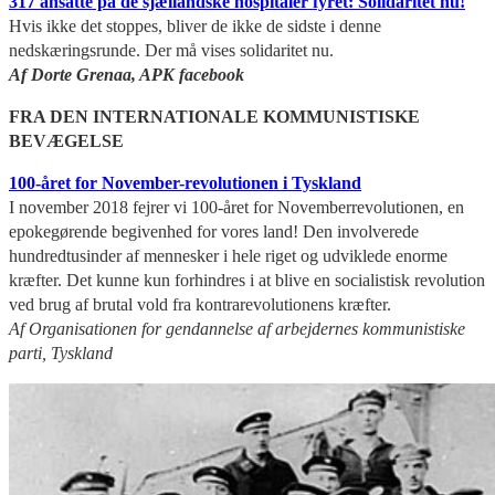
317 ansatte på de sjællandske hospitaler fyret: Solidaritet nu!
Hvis ikke det stoppes, bliver de ikke de sidste i denne
nedskæringsrunde. Der må vises solidaritet nu.
Af Dorte Grenaa, APK facebook
FRA DEN INTERNATIONALE KOMMUNISTISKE
BEVÆGELSE
100-året for November-revolutionen i Tyskland
I november 2018 fejrer vi 100-året for Novemberrevolutionen, en
epokegørende begivenhed for vores land! Den involverede
hundredtusinder af mennesker i hele riget og udviklede enorme
kræfter. Det kunne kun forhindres i at blive en socialistisk revolution
ved brug af brutal vold fra kontrarevolutionens kræfter.
Af Organisationen for gendannelse af arbejdernes kommunistiske
parti, Tyskland