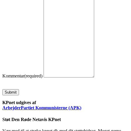
Kommentar
(required)
Submit
KPnet udgives af
ArbejderPartiet Kommunisterne (APK)
Støt Den Røde Netavis KPnet
Vær med til at styrke kpnet.dk med dit støttebidrag. Meget gerne