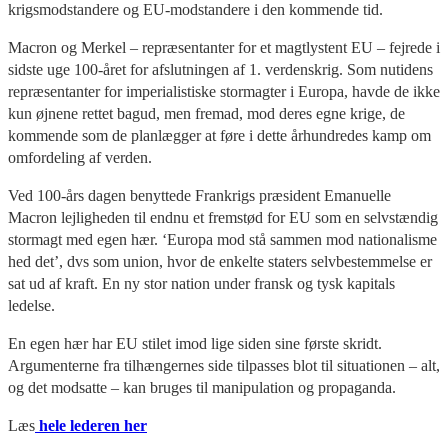
krigsmodstandere og EU-modstandere i den kommende tid.
Macron og Merkel – repræsentanter for et magtlystent EU – fejrede i
sidste uge 100-året for afslutningen af 1. verdenskrig. Som nutidens
repræsentanter for imperialistiske stormagter i Europa, havde de ikke
kun øjnene rettet bagud, men fremad, mod deres egne krige, de
kommende som de planlægger at føre i dette århundredes kamp om
omfordeling af verden.
Ved 100-års dagen benyttede Frankrigs præsident Emanuelle
Macron lejligheden til endnu et fremstød for EU som en selvstændig
stormagt med egen hær. ‘Europa mod stå sammen mod nationalisme
hed det’, dvs som union, hvor de enkelte staters selvbestemmelse er
sat ud af kraft. En ny stor nation under fransk og tysk kapitals
ledelse.
En egen hær har EU stilet imod lige siden sine første skridt.
Argumenterne fra tilhængernes side tilpasses blot til situationen – alt,
og det modsatte – kan bruges til manipulation og propaganda.
Læs
hele lederen her