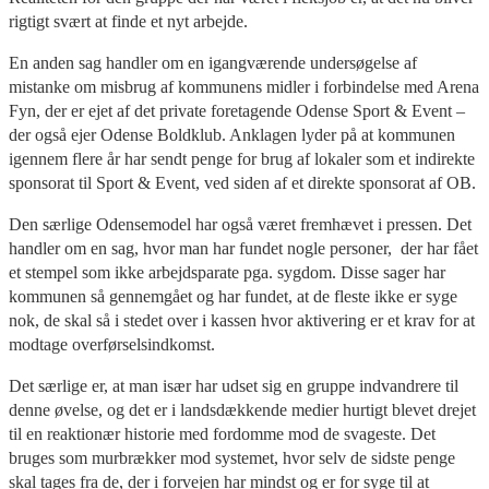
rigtigt svært at finde et nyt arbejde.
En anden sag handler om en igangværende undersøgelse af
mistanke om misbrug af kommunens midler i forbindelse med Arena
Fyn, der er ejet af det private foretagende Odense Sport & Event –
der også ejer Odense Boldklub. Anklagen lyder på at kommunen
igennem flere år har sendt penge for brug af lokaler som et indirekte
sponsorat til Sport & Event, ved siden af et direkte sponsorat af OB.
Den særlige Odensemodel har også været fremhævet i pressen. Det
handler om en sag, hvor man har fundet nogle personer, der har fået
et stempel som ikke arbejdsparate pga. sygdom. Disse sager har
kommunen så gennemgået og har fundet, at de fleste ikke er syge
nok, de skal så i stedet over i kassen hvor aktivering er et krav for at
modtage overførselsindkomst.
Det særlige er, at man især har udset sig en gruppe indvandrere til
denne øvelse, og det er i landsdækkende medier hurtigt blevet drejet
til en reaktionær historie med fordomme mod de svageste. Det
bruges som murbrækker mod systemet, hvor selv de sidste penge
skal tages fra de, der i forvejen har mindst og er for syge til at