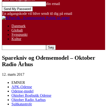
din email
En adgangskode vil blive sendt til dig på email
Danmark
Globalt
Synspunkt
Kultur
Sparekniv og Odensemodel – Oktober
Radio Århus
12. marts 2017
EMNER
APK-Odense
Odense-model
Oktober Bogbutik Odense
Oktober Radio Aarhus
Sultkatastrofe