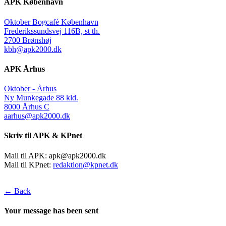
APK København
Oktober Bogcafé København
Frederikssundsvej 116B, st th.
2700 Brønshøj
kbh@apk2000.dk
APK Århus
Oktober - Århus
Ny Munkegade 88 kld.
8000 Århus C
aarhus@apk2000.dk
Skriv til APK & KPnet
Mail til APK:
apk@apk2000.dk
Mail til KPnet:
redaktion@kpnet.dk
← Back
Your message has been sent