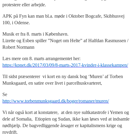
protestere eller arbejde.
APK på Fyn kan man bl.a. møde i Oktober Bogcafe, Skibhusvej
100, i Odense.
Musik er fra 8. marts i København.
Lizette og Esben spiller ”Noget om Helte” af Halfdan Rasmussen /
Robert Normann
Læs mere om 8. marts arrangementet her:
https://kpnet.dk/2017/03/09/8-marts-2017-kvinder-i-klassekampen/
Til sidst præsenterer vi kort en ny dansk bog ‘Muren’ af Torben
Munksgaard, en satire over livet i parcelhuskvarteret,
Se
http://www.torbenmunksgaard.dk/boger/romaner/muren/
Vi når også kort at konstatere, at den nye sultkatastrofe i Yemen og
dele af Somalia, Etiopien og Sudan, ikke kan løses ved at indsamle
nødhjælp. De bagvedliggende årsager er kapitalismens krige og
rovdrift.