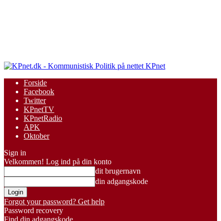
KPnet
Forside
Facebook
Twitter
KPnetTV
KPnetRadio
APK
Oktober
Sign in
Velkommen! Log ind på din konto
dit brugernavn
din adgangskode
Forgot your password? Get help
Password recovery
Find din adgangskode