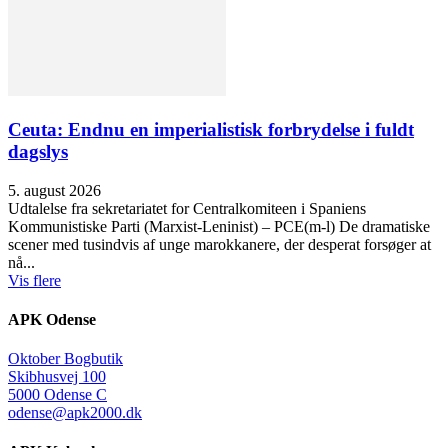
Ceuta: Endnu en imperialistisk forbrydelse i fuldt
dagslys
5. august 2026
Udtalelse fra sekretariatet for Centralkomiteen i Spaniens
Kommunistiske Parti (Marxist-Leninist) – PCE(m-l) De dramatiske
scener med tusindvis af unge marokkanere, der desperat forsøger at
nå...
Vis flere
APK Odense
Oktober Bogbutik
Skibhusvej 100
5000 Odense C
odense@apk2000.dk