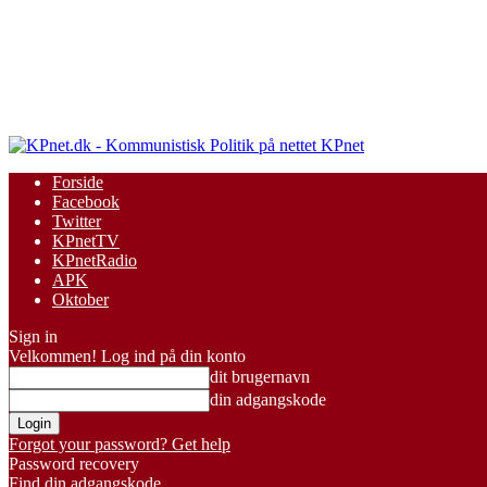
KPnet
Forside
Facebook
Twitter
KPnetTV
KPnetRadio
APK
Oktober
Sign in
Velkommen! Log ind på din konto
dit brugernavn
din adgangskode
Forgot your password? Get help
Password recovery
Find din adgangskode