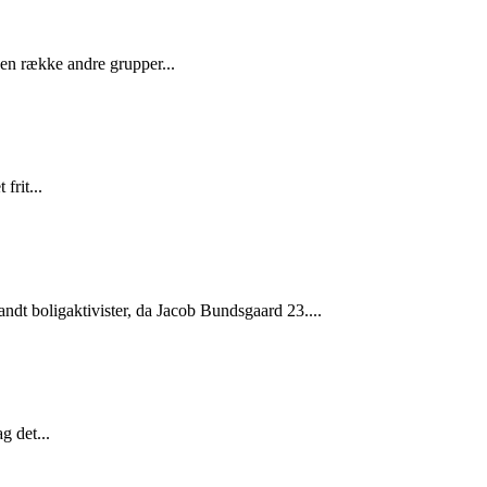
n række andre grupper...
frit...
andt boligaktivister, da Jacob Bundsgaard 23....
g det...