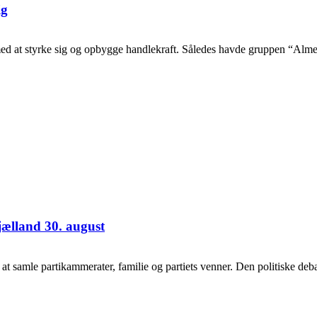
ig
d at styrke sig og opbygge handlekraft. Således havde gruppen “Alme
jælland 30. august
samle partikammerater, familie og partiets venner. Den politiske debat