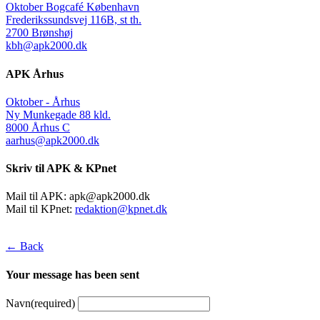
Oktober Bogcafé København
Frederikssundsvej 116B, st th.
2700 Brønshøj
kbh@apk2000.dk
APK Århus
Oktober - Århus
Ny Munkegade 88 kld.
8000 Århus C
aarhus@apk2000.dk
Skriv til APK & KPnet
Mail til APK:
apk@apk2000.dk
Mail til KPnet:
redaktion@kpnet.dk
← Back
Your message has been sent
Navn
(required)