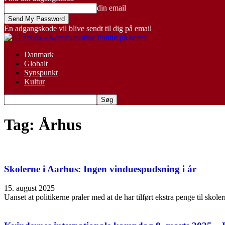
din email
En adgangskode vil blive sendt til dig på email
Danmark
Globalt
Synspunkt
Kultur
Tag: Århus
Skolerne i Aarhus: Ingen vinduespudsning i år
15. august 2025
Uanset at politikerne praler med at de har tilført ekstra penge til skol