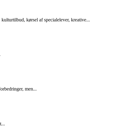
lturtilbud, kørsel af specialelever, kreative...
.
orbedringer, men...
...