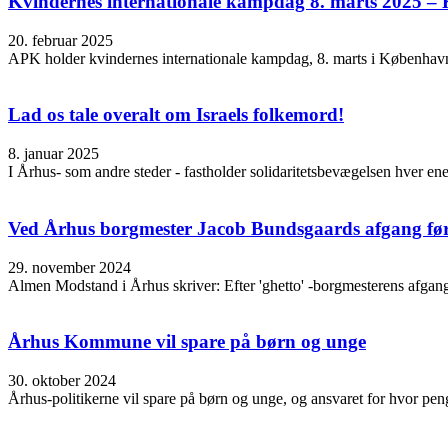
Kvindernes internationale kampdag 8. marts 2025 –
20. februar 2025
APK holder kvindernes internationale kampdag, 8. marts i Københav
Lad os tale overalt om Israels folkemord!
8. januar 2025
I Århus- som andre steder - fastholder solidaritetsbevægelsen hver enest
Ved Århus borgmester Jacob Bundsgaards afgang før 
29. november 2024
Almen Modstand i Århus skriver: Efter 'ghetto' -borgmesterens afgang: 
Århus Kommune vil spare på børn og unge
30. oktober 2024
Århus-politikerne vil spare på børn og unge, og ansvaret for hvor peng