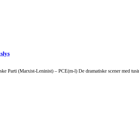
slys
ske Parti (Marxist-Leninist) – PCE(m-l) De dramatiske scener med tusin