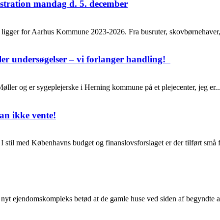
tration mandag d. 5. december
er ligger for Aarhus Kommune 2023-2026. Fra busruter, skovbørnehaver, ku
ler undersøgelser – vi forlanger handling!
øller og er sygeplejerske i Herning kommune på et plejecenter, jeg er..
an ikke vente!
 stil med Københavns budget og finanslovsforslaget er der tilført små f
t nyt ejendomskompleks betød at de gamle huse ved siden af begyndte at