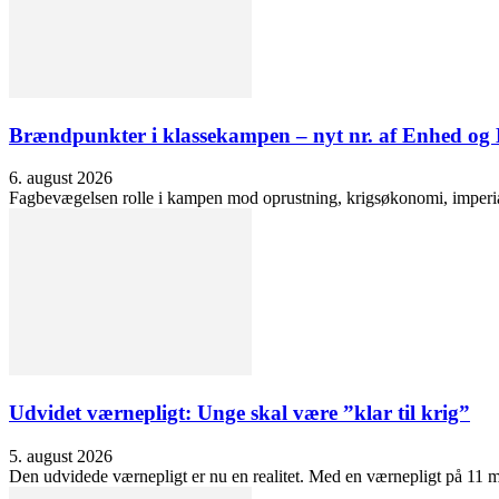
Brændpunkter i klassekampen – nyt nr. af Enhed o
6. august 2026
Fagbevægelsen rolle i kampen mod oprustning, krigsøkonomi, imperialis
Udvidet værnepligt: Unge skal være ”klar til krig”
5. august 2026
Den udvidede værnepligt er nu en realitet. Med en værnepligt på 11 må