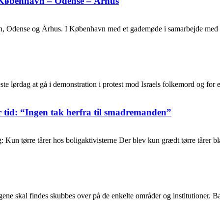
 København – Odense – Århus
n, Odense og Århus. I København med et gademøde i samarbejde med e
e lørdag at gå i demonstration i protest mod Israels folkemord og for et 
tid: “Ingen tak herfra til smadremanden”
Kun tørre tårer hos boligaktivisterne Der blev kun grædt tørre tårer bl
ene skal findes skubbes over på de enkelte områder og institutioner. Ba