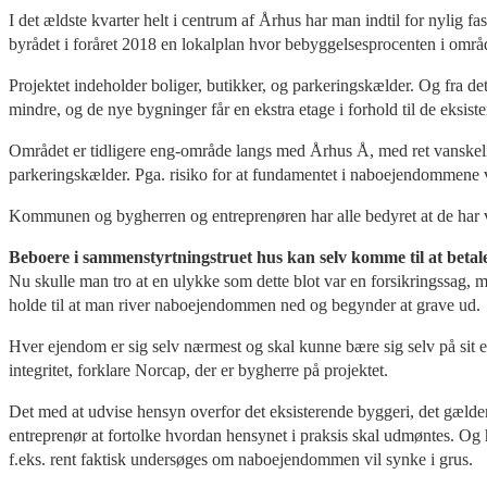
I det ældste kvarter helt i centrum af Århus har man indtil for nylig 
byrådet i foråret 2018 en lokalplan hvor bebyggelsesprocenten i områd
Projektet indeholder boliger, butikker, og parkeringskælder. Og fra d
mindre, og de nye bygninger får en ekstra etage i forhold til de eksist
Området er tidligere eng-område langs med Århus Å, med ret vanskelige
parkeringskælder. Pga. risiko for at fundamentet i naboejendommene vi
Kommunen og bygherren og entreprenøren har alle bedyret at de har væ
Beboere i sammenstyrtningstruet hus kan selv komme til at betal
Nu skulle man tro at en ulykke som dette blot var en forsikringssag, 
holde til at man river naboejendommen ned og begynder at grave ud.
Hver ejendom er sig selv nærmest og skal kunne bære sig selv på sit 
integritet, forklare Norcap, der er bygherre på projektet.
Det med at udvise hensyn overfor det eksisterende byggeri, det gælder 
entreprenør at fortolke hvordan hensynet i praksis skal udmøntes. Og 
f.eks. rent faktisk undersøges om naboejendommen vil synke i grus.