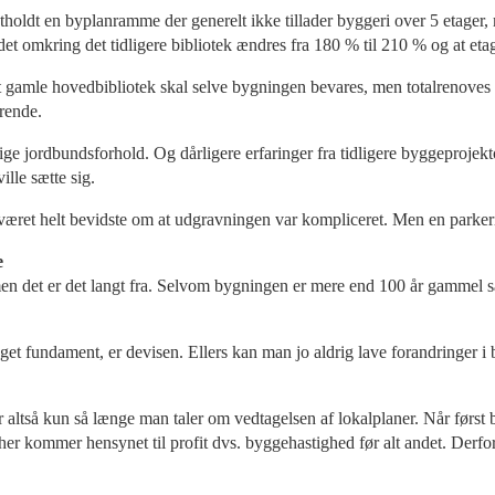
fastholdt en byplanramme der generelt ikke tillader byggeri over 5 etage
et omkring det tidligere bibliotek ændres fra 180 % til 210 % og at etag
et gamle hovedbibliotek skal selve bygningen bevares, men totalrenoves 
erende.
 jordbundsforhold. Og dårligere erfaringer fra tidligere byggeprojektor
lle sætte sig.
ret helt bevidste om at udgravningen var kompliceret. Men en parkerin
e
men det er det langt fra. Selvom bygningen er mere end 100 år gammel s
eget fundament, er devisen. Ellers kan man jo aldrig lave forandringer 
altså kun så længe man taler om vedtagelsen af lokalplaner. Når først by
her kommer hensynet til profit dvs. byggehastighed før alt andet. Derf