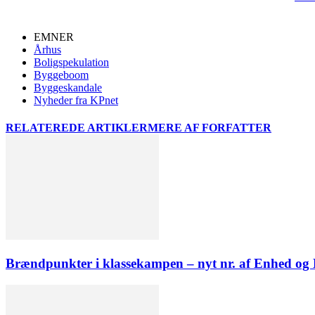
EMNER
Århus
Boligspekulation
Byggeboom
Byggeskandale
Nyheder fra KPnet
RELATEREDE ARTIKLER
MERE AF FORFATTER
Brændpunkter i klassekampen – nyt nr. af Enhed o