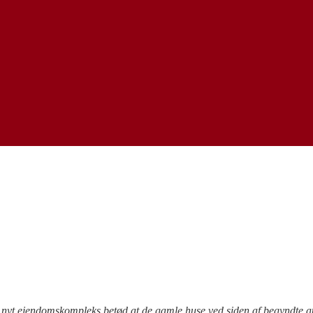
t nyt ejendomskompleks betød at de gamle huse ved siden af begyndte at 