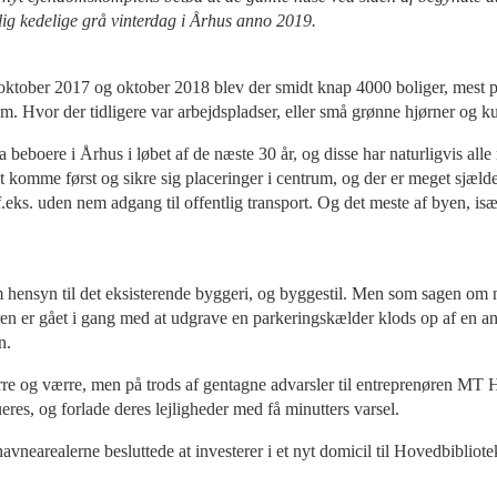
elig kedelige grå vinterdag i Århus anno 2019.
tober 2017 og oktober 2018 blev der smidt knap 4000 boliger, mest priv
. Hvor der tidligere var arbejdspladser, eller små grønne hjørner og ku
a beboere i Århus i løbet af de næste 30 år, og disse har naturligvis alle
t komme først og sikre sig placeringer i centrum, og der er meget sjældent 
ks. uden nem adgang til offentlig transport. Og det meste af byen, især
m hensyn til det eksisterende byggeri, og byggestil. Men som sagen om 
enøren er gået i gang med at udgrave en parkeringskælder klods op af en a
n.
ærre og værre, men på trods af gentagne advarsler til entreprenøren MT H
eres, og forlade deres lejligheder med få minutters varsel.
vnearealerne besluttede at investerer i et nyt domicil til Hovedbiblio