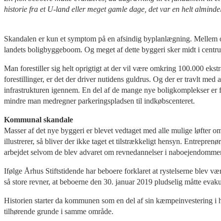
historie fra et U-land eller meget gamle dage, det var en helt almind
Skandalen er kun et symptom på en afsindig byplanlægning. Mellem ok
landets boligbyggeboom. Og meget af dette byggeri sker midt i centrum
Man forestiller sig helt oprigtigt at der vil være omkring 100.000 ekstr
forestillinger, er det der driver nutidens guldrus. Og der er travlt med a
infrastrukturen igennem. En del af de mange nye boligkomplekser er f.e
mindre man medregner parkeringspladsen til indkøbscenteret.
Kommunal skandale
Masser af det nye byggeri er blevet vedtaget med alle mulige løfter o
illustrerer, så bliver der ikke taget et tilstrækkeligt hensyn. Entrepr
arbejdet selvom de blev advaret om revnedannelser i naboejendomme
Ifølge Århus Stiftstidende har beboere forklaret at rystelserne blev v
så store revner, at beboerne den 30. januar 2019 pludselig måtte evaku
Historien starter da kommunen som en del af sin kæmpeinvestering i ha
tilhørende grunde i samme område.