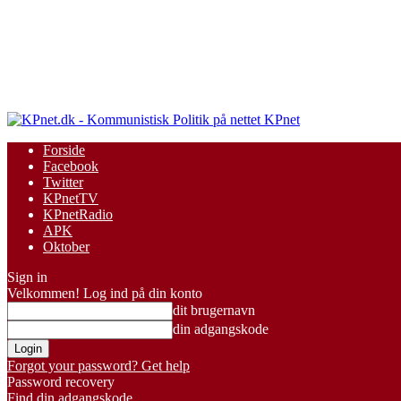
KPnet
Forside
Facebook
Twitter
KPnetTV
KPnetRadio
APK
Oktober
Sign in
Velkommen! Log ind på din konto
dit brugernavn
din adgangskode
Forgot your password? Get help
Password recovery
Find din adgangskode