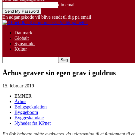
din email
En adgangskode vil blive sendt til dig på email
Danmark
Globalt
Synspunkt
Kultur
Århus graver sin egen grav i guldrus
15. februar 2019
EMNER
Århus
Boligspekulation
Byggeboom
Byggeskandale
Nyheder fra KPnet
En flok beboere måtte evakueres, da udgravning til et fundament til e