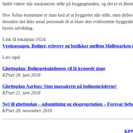
Indtil videre står maskinerne stille på byggegrunden, og det er et åben
Hos Århus kommune er man ked af at byggeriet står stille, men dybest set
desuden slet ikke ansat personale til at klare den voldsomme byggeakt
byens udvikling.
Link til lokalplan 1024:
Vestpassagen. Boliger, erhverv og butikker mellem Mølleparken
Læs også
Ghettoplan: Boligspekulationen vil få kronede dage
KPnet 28. juni 2018
Ghettoplan Aarhus: Stop massakren på boligområderne!
KPnet 21. juni 2018
Nej til ghettoplan – udsmidning og ekspropriation – Forsvar beboe
KPnet 20. november 2018
KP