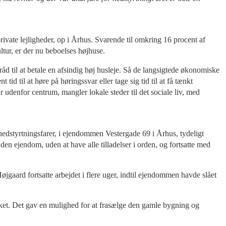
ate lejligheder, op i Århus. Svarende til omkring 16 procent af
ltur, er der nu beboelses højhuse.
 råd til at betale en afsindig høj husleje. Så de langsigtede økonomiske
tid til at høre på høringssvar eller tage sig tid til at få tænkt
 udenfor centrum, mangler lokale steder til det sociale liv, med
nedstyrtningsfarer, i ejendommen Vestergade 69 i Århus, tydeligt
nden ejendom, uden at have alle tilladelser i orden, og fortsatte med
øjgaard fortsatte arbejdet i flere uger, indtil ejendommen havde slået
teket. Det gav en mulighed for at frasælge den gamle bygning og