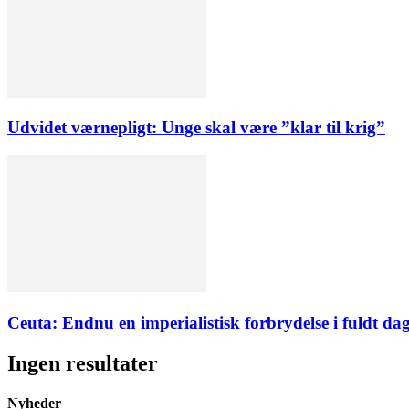
Udvidet værnepligt: Unge skal være ”klar til krig”
Ceuta: Endnu en imperialistisk forbrydelse i fuldt dag
Ingen resultater
Nyheder