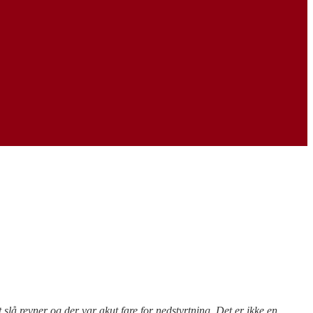
slå revner og der var akut fare for nedstyrtning. Det er ikke en