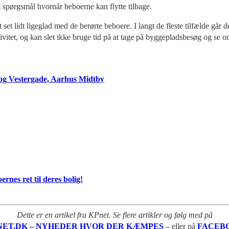
t spørgsmål hvornår beboerne kan flytte tilbage.
 lidt ligeglad med de berørte beboere. I langt de fleste tilfælde går det
ivitet, og kan slet ikke bruge tid på at tage på byggepladsbesøg og se 
 og Vestergade, Aarhus Midtby
rnes ret til deres bolig!
Dette er en artikel fra KPnet. Se flere artikler og følg med på
NET.DK – NYHEDER HVOR DER KÆMPES
– eller på
FACEB