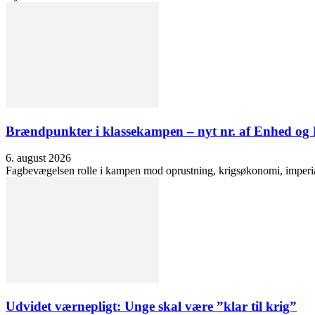
Brændpunkter i klassekampen – nyt nr. af Enhed o
6. august 2026
Fagbevægelsen rolle i kampen mod oprustning, krigsøkonomi, imperialis
Udvidet værnepligt: Unge skal være ”klar til krig”