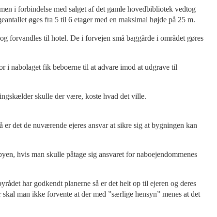
r, men i forbindelse med salget af det gamle hovedbibliotek vedtog
eantallet øges fra 5 til 6 etager med en maksimal højde på 25 m.
og forvandles til hotel. De i forvejen små baggårde i området gøres
 i nabolaget fik beboerne til at advare imod at udgrave til
gskælder skulle der være, koste hvad det ville.
å er det de nuværende ejeres ansvar at sikre sig at bygningen kan
i byen, hvis man skulle påtage sig ansvaret for naboejendommenes
rådet har godkendt planerne så er det helt op til ejeren og deres
or skal man ikke forvente at der med ”særlige hensyn” menes at det