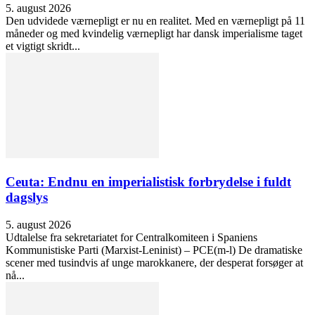
5. august 2026
Den udvidede værnepligt er nu en realitet. Med en værnepligt på 11
måneder og med kvindelig værnepligt har dansk imperialisme taget
et vigtigt skridt...
Ceuta: Endnu en imperialistisk forbrydelse i fuldt
dagslys
5. august 2026
Udtalelse fra sekretariatet for Centralkomiteen i Spaniens
Kommunistiske Parti (Marxist-Leninist) – PCE(m-l) De dramatiske
scener med tusindvis af unge marokkanere, der desperat forsøger at
nå...