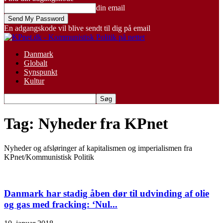
din email
En adgangskode vil blive sendt til dig på email
Danmark
Globalt
Synspunkt
Kultur
Tag: Nyheder fra KPnet
Nyheder og afsløringer af kapitalismen og imperialismen fra
KPnet/Kommunistisk Politik
Danmark har stadig åben dør til udvinding af olie
og gas med fracking: ‘Nul...