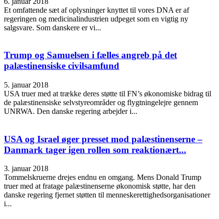
6. januar 2018
Et omfattende sæt af oplysninger knyttet til vores DNA er af
regeringen og medicinalindustrien udpeget som en vigtig ny
salgsvare. Som danskere er vi...
Trump og Samuelsen i fælles angreb på det
palæstinensiske civilsamfund
5. januar 2018
USA truer med at trække deres støtte til FN’s økonomiske bidrag til
de palæstinensiske selvstyreområder og flygtningelejre gennem
UNRWA. Den danske regering arbejder i...
USA og Israel øger presset mod palæstinenserne –
Danmark tager igen rollen som reaktionært...
3. januar 2018
Tommelskruerne drejes endnu en omgang. Mens Donald Trump
truer med at fratage palæstinenserne økonomisk støtte, har den
danske regering fjernet støtten til menneskerettighedsorganisationer
i...