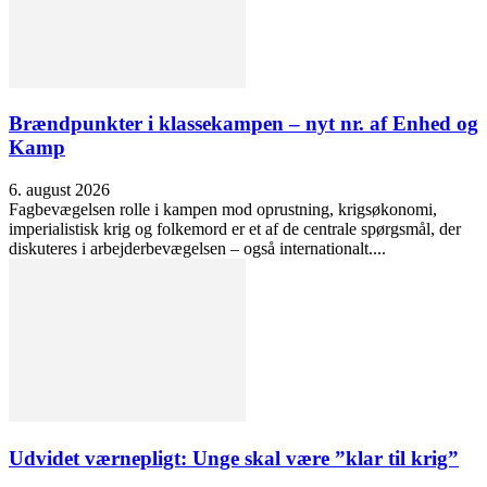
Brændpunkter i klassekampen – nyt nr. af Enhed og
Kamp
6. august 2026
Fagbevægelsen rolle i kampen mod oprustning, krigsøkonomi,
imperialistisk krig og folkemord er et af de centrale spørgsmål, der
diskuteres i arbejderbevægelsen – også internationalt....
Udvidet værnepligt: Unge skal være ”klar til krig”