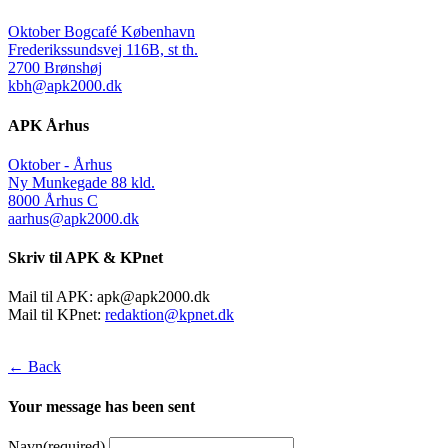
Oktober Bogcafé København
Frederikssundsvej 116B, st th.
2700 Brønshøj
kbh@apk2000.dk
APK Århus
Oktober - Århus
Ny Munkegade 88 kld.
8000 Århus C
aarhus@apk2000.dk
Skriv til APK & KPnet
Mail til APK:
apk@apk2000.dk
Mail til KPnet:
redaktion@kpnet.dk
← Back
Your message has been sent
Navn
(required)