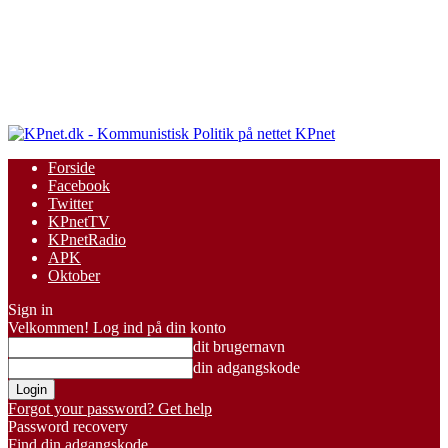
KPnet
Forside
Facebook
Twitter
KPnetTV
KPnetRadio
APK
Oktober
Sign in
Velkommen! Log ind på din konto
dit brugernavn
din adgangskode
Forgot your password? Get help
Password recovery
Find din adgangskode