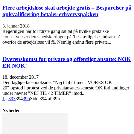
Flere arbejdsløse skal arbejde gratis – Besparelser på
opkvalificering betaler erhvervspakken
3. januar 2018
Regeringen har for første gang sat tal på hvilke praktiske
konsekvenser deres nedskæringer på ’beskæftigelsesindsatsen’
overfor de arbejdsløse vil få. Nemlig endnu flere private...
Overenskomst for private og offentligt ansatte: NOK
ER NOK!
18. december 2017
Den faglige facebookside: "Nej til 42-timer - VORES OK-
20" opstod i protest ved de privatansattes seneste OK forhandlinger
under navnet "NEJ TIL 42 TIMER" imod...
1
...
393
394
395
Side 394 af 395
Nyheder