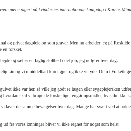
 at være pæne piger’ på kvindernes internationale kampdag i Karens M
al og privat dagpleje og som graver. Men nu arbejder jeg på Roskilde U
e en forskel.
bejde og sætter en faglig stolthed i det job, jeg udfører hver dag.
rstelig løn og vi umiddelbart kun tigger og ikke vil yde. Dem i Folketinge
gulvet ikke var her, så ville jeg godt se lægen eller sygeplejersken udfø
hvordan skal vi bruge de forskellige rengøringsmidler, hvis du ikke ka
f, at vi laver de samme bevægelser hver dag. Mange har svært ved at hold
g ud fra vores lønninger bliver vi ikke regnet for noget som helst.