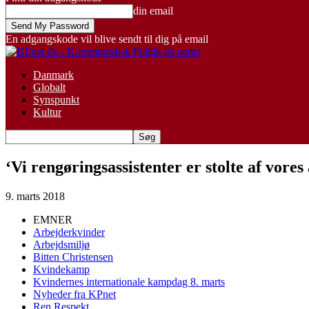
din email
En adgangskode vil blive sendt til dig på email
Danmark
Globalt
Synspunkt
Kultur
‘Vi rengøringsassistenter er stolte af vores
9. marts 2018
EMNER
Arbejderkvinder
Arbejdsmiljø
Bitten Christensen
Kvindekamp
Kvindernes internationale kampdag 8. marts
Nyheder fra KPnet
Ren Respekt