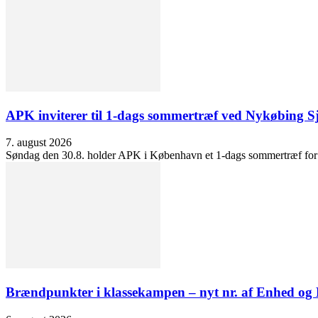
APK inviterer til 1-dags sommertræf ved Nykøbing S
7. august 2026
Søndag den 30.8. holder APK i København et 1-dags sommertræf for at 
Brændpunkter i klassekampen – nyt nr. af Enhed o