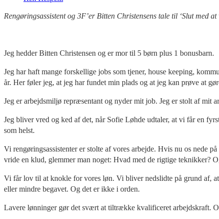
Rengøringsassistent og 3F’er Bitten Christensens tale til ‘Slut med
Jeg hedder Bitten Christensen og er mor til 5 børn plus 1 bonusbarn.
Jeg har haft mange forskellige jobs som tjener, house keeping, kommun
år. Her føler jeg, at jeg har fundet min plads og at jeg kan prøve at gør
Jeg er arbejdsmiljø repræsentant og nyder mit job. Jeg er stolt af mit ar
Jeg bliver vred og ked af det, når Sofie Løhde udtaler, at vi får en fy
som helst.
Vi rengøringsassistenter er stolte af vores arbejde. Hvis nu os nede på 
vride en klud, glemmer man noget: Hvad med de rigtige teknikker? Og 
Vi får lov til at knokle for vores løn. Vi bliver nedslidte på grund a
eller mindre begavet. Og det er ikke i orden.
Lavere lønninger gør det svært at tiltrække kvalificeret arbejdskraft. O