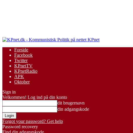
KPnet
Forside
Facebook
Twitter
KPnetTV
KPnetRadio
APK
Oktober
Sign in
Velkommen! Log ind på din konto
dit brugernavn
din adgangskode
Forgot your password? Get help
Password recovery
Find din adgangskode