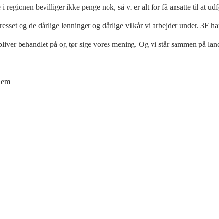
 regionen bevilliger ikke penge nok, så vi er alt for få ansatte til at ud
resset og de dårlige lønninger og dårlige vilkår vi arbejder under. 3F 
i bliver behandlet på og tør sige vores mening. Og vi står sammen på lan
llem