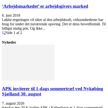
‘Arbejdsmarkedet’ er arbejdsgivers marked
6. juni 2018
Løkke-regeringen vil sikre al den arbejdskraft, virksomhederne har
brug for under det nuværende opsving. Det er dens hovedformål. Til
billigst mulig pris. Og ikke...
1
2
Side 1 af 2
Nyheder
APK inviterer til 1-dags sommertræf ved Nykøbing
Sjælland 30. august
7. august 2026
Søndag den 30.8. holder APK i København et 1-dags sommertræf