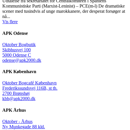
Udtalelse fra sekretariatet for Centralkomiteen i Spaniens
Kommunistiske Parti (Marxist-Leninist) – PCE(m-l) De dramatiske
scener med tusindvis af unge marokkanere, der desperat forsøger at
nå...
Vis flere
APK Odense
Oktober Bogbutik
Skibhusvej 100
5000 Odense C
odense@apk2000.dk
APK København
Oktober Bogcafé København
Frederikssundsvej 116B, st th.
2700 Brønshøj
kbh@apk2000.dk
APK Århus
Oktober - Århus
Ny Munkegade 88 kld.