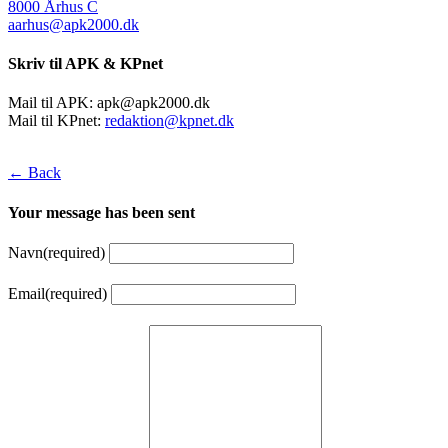
8000 Århus C
aarhus@apk2000.dk
Skriv til APK & KPnet
Mail til APK:
apk@apk2000.dk
Mail til KPnet:
redaktion@kpnet.dk
← Back
Your message has been sent
Navn
(required)
Email
(required)