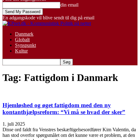
din email
En adgangskode vil blive sendt til dig på email
Danmark
Globalt
Synspunkt
Kultur
Tag: Fattigdom i Danmark
Hjemløshed og øget fattigdom med den ny
kontanthjælpsreform: “Vi må se hvad der sker”
1. juli 2025
Disse ord faldt fra Venstres beskæftigelsesordfører Kim Valentin, da
han stod overfor spørgsmålet om det kunne være et problem, at den