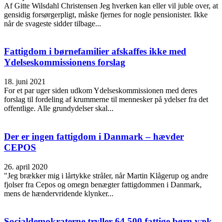
Af Gitte Wilsdahl Christensen Jeg hverken kan eller vil juble over, at
gensidig forsørgerpligt, måske fjernes for nogle pensionister. Ikke
når de svageste sidder tilbage...
Fattigdom i børnefamilier afskaffes ikke med
Ydelseskommissionens forslag
18. juni 2021
For et par uger siden udkom Ydelseskommissionen med deres
forslag til fordeling af krummerne til mennesker på ydelser fra det
offentlige. Alle grundydelser skal...
Der er ingen fattigdom i Danmark – hævder
CEPOS
26. april 2020
"Jeg brækker mig i lårtykke stråler, når Martin Klågerup og andre
fjolser fra Cepos og omegn benægter fattigdommen i Danmark,
mens de hændervridende klynker...
Socialdemokraterne tryller 64.500 fattige børn væk