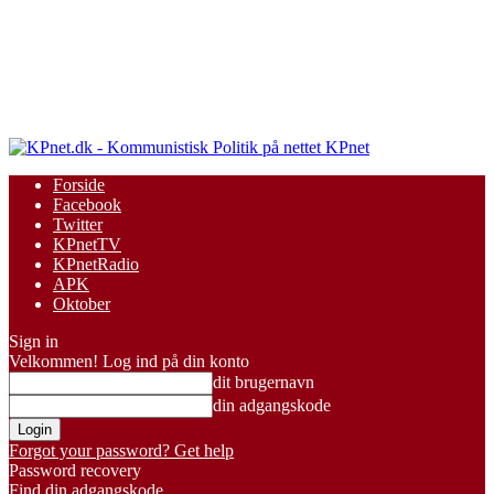
KPnet
Forside
Facebook
Twitter
KPnetTV
KPnetRadio
APK
Oktober
Sign in
Velkommen! Log ind på din konto
dit brugernavn
din adgangskode
Forgot your password? Get help
Password recovery
Find din adgangskode