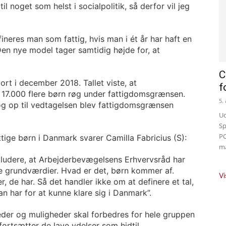
 noget som helst i socialpolitik, så derfor vil jeg
neres man som fattig, hvis man i ét år har haft en
Den nye model tager samtidig højde for, at
C
ort i december 2018. Tallet viste, at
f
t 17.000 flere børn røg under fattigdomsgrænsen.
5.
 og op til vedtagelsen blev fattigdomsgrænsen
Ud
Sp
PC
ige børn i Danmark svarer Camilla Fabricius (S):
ma
onkludere, at Arbejderbevægelsens Erhvervsråd har
gle grundværdier. Hvad er det, børn kommer af.
Vi
, de har. Så det handler ikke om at definere et tal,
 har for at kunne klare sig i Danmark”.
eder og muligheder skal forbedres for hele gruppen
fortsætter de lave ydelser som hidtil.