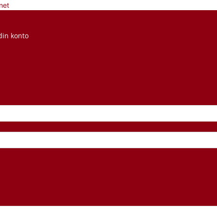
net
din konto