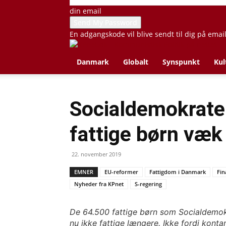
din email
En adgangskode vil blive sendt til dig på emai
Danmark
Globalt
Synspunkt
Kul
Socialdemokrater
fattige børn væk
22. november 2019
EMNER
EU-reformer
Fattigdom i Danmark
Fin
Nyheder fra KPnet
S-regering
De 64.500 fattige børn som Socialdemokra
nu ikke fattige længere. Ikke fordi konta