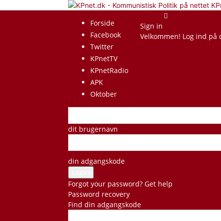
KP
Forside
Sign in
Facebook
Velkommen! Log ind på 
Twitter
KPnetTV
KPnetRadio
APK
Oktober
dit brugernavn
din adgangskode
Forgot your password? Get help
Password recovery
Find din adgangskode