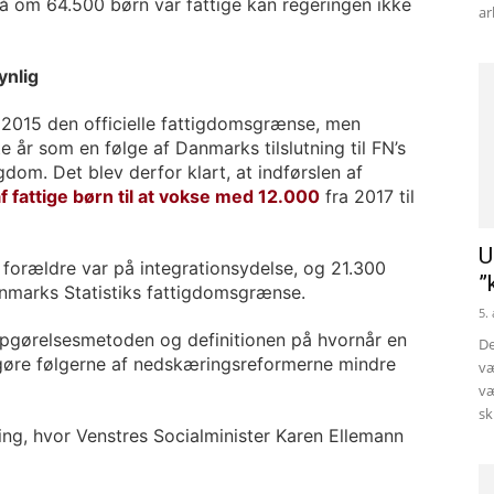
 Så om 64.500 børn var fattige kan regeringen ikke
ar
ynlig
i 2015 den officielle fattigdomsgrænse, men
 år som en følge af Danmarks tilslutning til FN’s
om. Det blev derfor klart, at indførslen af
af fattige børn til at vokse med 12.000
fra 2017 til
U
r forældre var på integrationsydelse, og 21.300
”
anmarks Statistiks fattigdomsgrænse.
5.
 opgørelsesmetoden og definitionen på hvornår en
De
ne gøre følgerne af nedskæringsreformerne mindre
væ
væ
sk
ing, hvor Venstres Socialminister Karen Ellemann