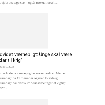
bejderbevægelsen – også internationalt....
dvidet værnepligt: Unge skal være
klar til krig”
 august 2026
n udvidede værnepligt er nu en realitet. Med en
rnepligt på 11 måneder og med kvindelig
rnepligt har dansk imperialisme taget et vigtigt
ridt...