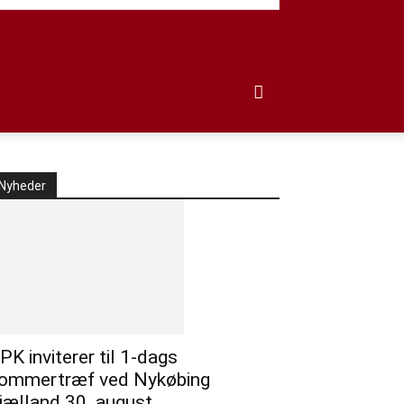
Nyheder
PK inviterer til 1-dags
ommertræf ved Nykøbing
jælland 30. august