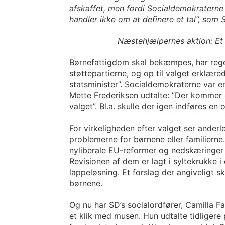
afskaffet, men fordi Socialdemokraterne
handler ikke om at definere et tal”,
som S
Næstehjælpernes aktion: Et h
Børnefattigdom skal bekæmpes, har reger
støttepartierne, og op til valget erklær
statsminister”. Socialdemokraterne var en
Mette Frederiksen udtalte: ”Der kommer en
valget”. Bl.a. skulle der igen indføres e
For virkeligheden efter valget ser ander
problemerne for børnene eller familierne
nyliberale EU-reformer og nedskæringer 
Revisionen af dem er lagt i syltekrukke i
lappeløsning. Et forslag der angiveligt sk
børnene.
Og nu har SD’s socialordfører, Camilla Fa
et klik med musen. Hun udtalte tidligere