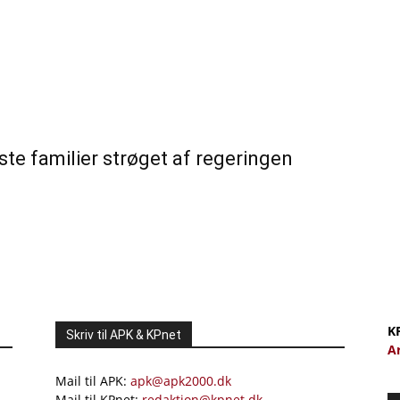
gste familier strøget af regeringen
K
Skriv til APK & KPnet
A
Mail til APK:
apk@apk2000.dk
Mail til KPnet:
redaktion@kpnet.dk