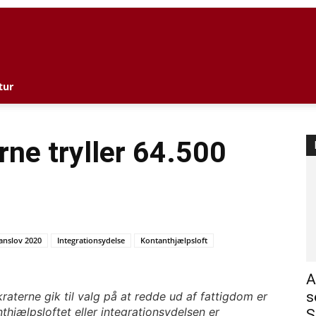
l
tur
ne tryller 64.500
anslov 2020
Integrationsydelse
Kontanthjælpsloft
A
s
terne gik til valg på at redde ud af fattigdom er
nthjælpsloftet eller integrationsydelsen er
S