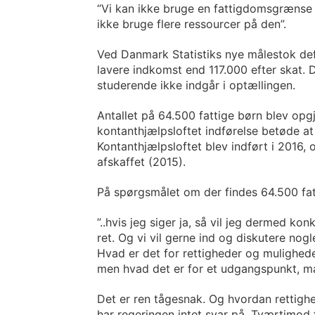
“Vi kan ikke bruge en fattigdomsgrænse til
ikke bruge flere ressourcer på den”.
Ved Danmark Statistiks nye målestok defi
lavere indkomst end 117.000 efter skat. 
studerende ikke indgår i optællingen.
Antallet på 64.500 fattige børn blev opgj
kontanthjælpsloftet indførelse betøde a
Kontanthjælpsloftet blev indført i 2016,
afskaffet (2015).
På spørgsmålet om der findes 64.500 fatt
”..hvis jeg siger ja, så vil jeg dermed k
ret. Og vi vil gerne ind og diskutere no
Hvad er det for rettigheder og muligheder
men hvad det er for et udgangspunkt, man
Det er ren tågesnak. Og hvordan rettigh
har regeringen intet svar på. Tværtimod 