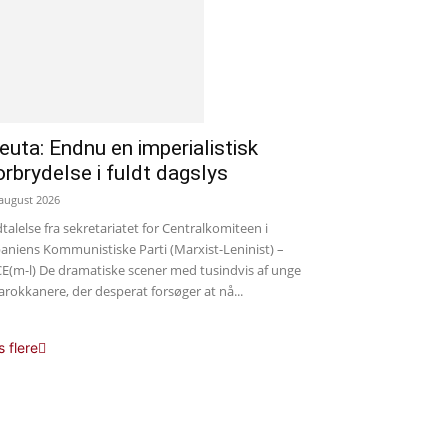
euta: Endnu en imperialistisk
orbrydelse i fuldt dagslys
 august 2026
talelse fra sekretariatet for Centralkomiteen i
aniens Kommunistiske Parti (Marxist-Leninist) –
E(m-l) De dramatiske scener med tusindvis af unge
rokkanere, der desperat forsøger at nå...
s flere