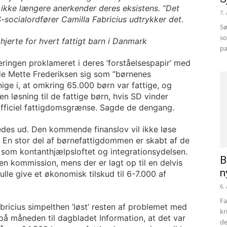
 ikke længere anerkender deres eksistens. ”D
et
7.
-socialordfører Camilla
Fabricius
udtrykker det.
Sø
so
jerte for hvert fattigt barn i Danmark
pa
ingen proklameret i deres ’forståelsespapir’ med
ede Mette Frederiksen sig som ”børnenes
ige i, at omkring 65.000 børn var fattige, og
 løsning til de fattige børn, hvis SD vinder
n officiel fattigdomsgrænse. Sagde de dengang.
ledes ud. Den kommende finanslov vil ikke løse
. En stor del af børnefattigdommen er skabt af de
som kontanthjælpsloftet og integrationsydelsen.
B
 en kommission, mens der er lagt op til en delvis
n
ulle give et økonomisk tilskud til 6-7.000 af
6.
Fa
bricius simpelthen ’løst’ resten af problemet med
kr
 på måneden til dagbladet Information, at det var
de