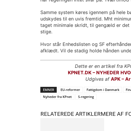
Samme system køres igennem på hele børn
udskydes til en uvis fremtid. Mht minimu
taget minimale skridt, til gengæld er det
stige.
Hvor står Enhedslisten og SF efterhånde
afklædt. Vil de stadig holde hånden unde
Dette er en artikel fra KP
KPNET.DK – NYHEDER HV
Udgives af
APK – Ar
EMNER
EU-reformer
Fattigdom i Danmark
Fin
Nyheder fra KPnet
S-regering
RELATEREDE ARTIKLER
MERE AF F