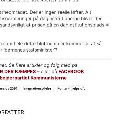
eområdet. Der er ingen reelle løfter. Alt
msnormeringer på daginstitutionerne bliver der
 sandsynligt at prisen på en daginstitutionsplads vil
n som hele dette bluffnummer kommer til at så
r ’børnenes statsminister’?
net. Se flere artikler og følg med på
OR DER KÆMPES
– eller på
FACEBOOK
bejderpartiet Kommunisterne
anslov 2020
Integrationsydelse
Kontanthjælpsloft
ORFATTER