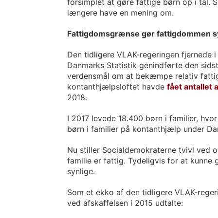
forsimplet at gøre fattige børn op i tal.
længere have en mening om.
Fattigdomsgrænse gør fattigdommen s
Den tidligere VLAK-regeringen fjernede 
Danmarks Statistik genindførte den sidste
verdensmål om at bekæmpe relativ fattigd
kontanthjælpsloftet havde
fået antallet 
2018.
I 2017 levede 18.400 børn i familier, hvo
børn i familier på kontanthjælp under D
Nu stiller Socialdemokraterne tvivl ved
familie er fattig. Tydeligvis for at kun
synlige.
Som et ekko af den tidligere VLAK-reger
ved afskaffelsen i 2015 udtalte: