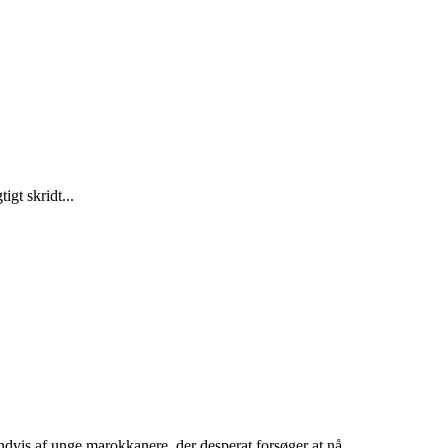
gt skridt...
dvis af unge marokkanere, der desperat forsøger at nå...