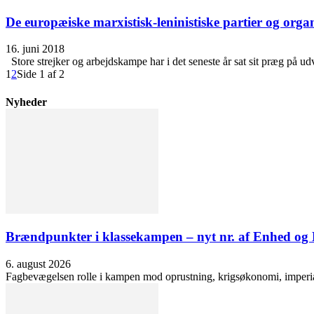
De europæiske marxistisk-leninistiske partier og organ
16. juni 2018
Store strejker og arbejdskampe har i det seneste år sat sit præg på u
1
2
Side 1 af 2
Nyheder
Brændpunkter i klassekampen – nyt nr. af Enhed o
6. august 2026
Fagbevægelsen rolle i kampen mod oprustning, krigsøkonomi, imperialis