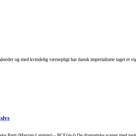
neder og med kvindelig værnepligt har dansk imperialisme taget et vigti
slys
ske Parti (Marxist-Leninist) – PCE(m-l) De dramatiske scener med tusin