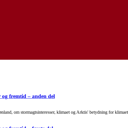
r og fremtid – anden del
ønland, om stormagtsinteresser, klimaet og Arktis' betydning for klima