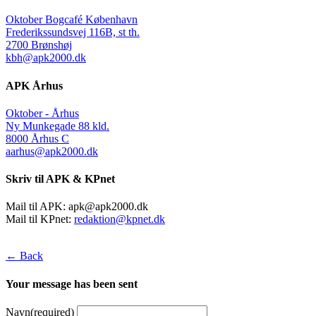
Oktober Bogcafé København
Frederikssundsvej 116B, st th.
2700 Brønshøj
kbh@apk2000.dk
APK Århus
Oktober - Århus
Ny Munkegade 88 kld.
8000 Århus C
aarhus@apk2000.dk
Skriv til APK & KPnet
Mail til APK:
apk@apk2000.dk
Mail til KPnet:
redaktion@kpnet.dk
← Back
Your message has been sent
Navn
(required)