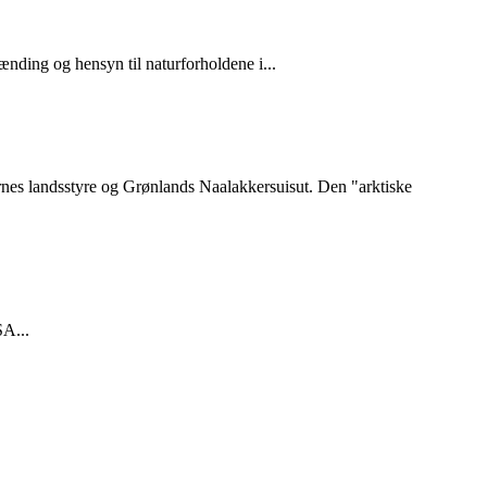
nding og hensyn til naturforholdene i...
rnes landsstyre og Grønlands Naalakkersuisut. Den "arktiske
SA...