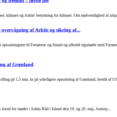
 og fremtid – første del
r, klimaet og Arktis' betydning for klimaet. Om nødvendighed af afspæ
vervågning af Arktis og sikring af...
på oprustningstur til Færøerne og Island og afholdt rigsmøde med Færøe
ring af Grønland
evilling på 1,5 mia. kr på yderligere oprustning af Grønland, bestilt af U
orud for mødet i Arktis Råd i Island den 19. og 20. maj. Antony...