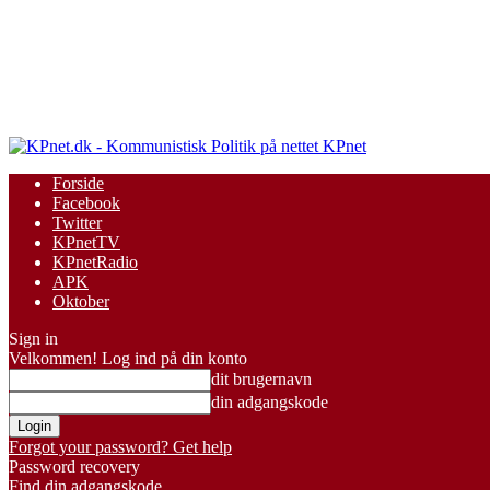
KPnet
Forside
Facebook
Twitter
KPnetTV
KPnetRadio
APK
Oktober
Sign in
Velkommen! Log ind på din konto
dit brugernavn
din adgangskode
Forgot your password? Get help
Password recovery
Find din adgangskode