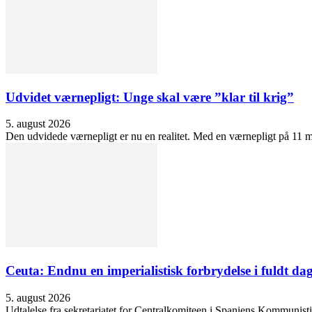
Udvidet værnepligt: Unge skal være ”klar til krig”
5. august 2026
Den udvidede værnepligt er nu en realitet. Med en værnepligt på 11 må
Ceuta: Endnu en imperialistisk forbrydelse i fuldt dag
5. august 2026
Udtalelse fra sekretariatet for Centralkomiteen i Spaniens Kommunisti