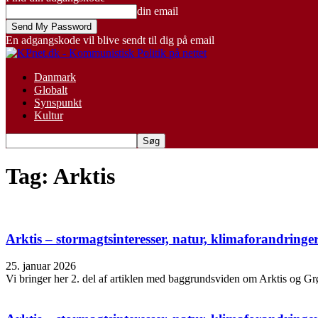
din email
En adgangskode vil blive sendt til dig på email
Danmark
Globalt
Synspunkt
Kultur
Tag: Arktis
Arktis – stormagtsinteresser, natur, klimaforandringe
25. januar 2026
Vi bringer her 2. del af artiklen med baggrundsviden om Arktis og Gr