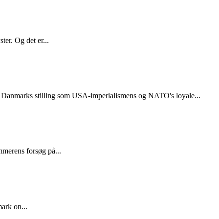
er. Og det er...
e Danmarks stilling som USA-imperialismens og NATO's loyale...
merens forsøg på...
ark on...