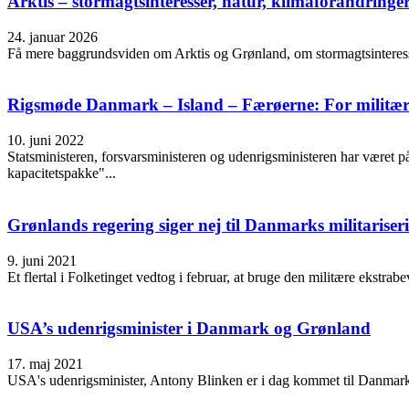
Arktis – stormagtsinteresser, natur, klimaforandringer
24. januar 2026
Få mere baggrundsviden om Arktis og Grønland, om stormagtsinteresse
Rigsmøde Danmark – Island – Færøerne: For militær o
10. juni 2022
Statsministeren, forsvarsministeren og udenrigsministeren har været 
kapacitetspakke"...
Grønlands regering siger nej til Danmarks militarise
9. juni 2021
Et flertal i Folketinget vedtog i februar, at bruge den militære ekstrab
USA’s udenrigsminister i Danmark og Grønland
17. maj 2021
USA's udenrigsminister, Antony Blinken er i dag kommet til Danmark f