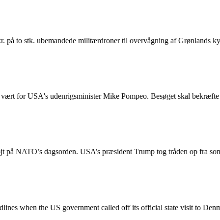
 på to stk. ubemandede militærdroner til overvågning af Grønlands kyst
r vært for USA's udenrigsminister Mike Pompeo. Besøget skal bekræft
jt på NATO’s dagsorden. USA’s præsident Trump tog tråden op fra som
s when the US government called off its official state visit to Denm