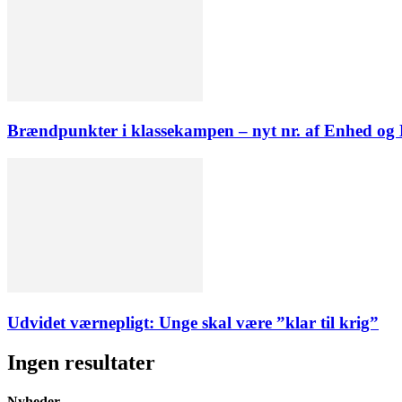
Brændpunkter i klassekampen – nyt nr. af Enhed o
Udvidet værnepligt: Unge skal være ”klar til krig”
Ingen resultater
Nyheder