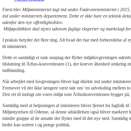
Først blev Miljøministeriet lagt ind under Fødevareministeriet i 201
ind under ministeriets departement. Dette er ikke bare en teknisk det
udenfor den nye offentlighedslov.
Miljøpolitikken skal styres udenom faglige eksperter og mørkelagt for 
I praksis betyder det flere ting. Alt hvad der har med forberedelse af 
til ministeriet.
Dette er samtidigt et rask snuptag der flytter miljølovgivningen uden
tilslutning til Århus-konventionen (1), der kræver åbenhed omkring milj
indblanding.
Når arbejdet med lovgivningen bliver lagt direkte ind under ministere
Fremover vil der ikke længere være tale om ‘en udveksling mellem to 
Den ret til indsigt om vores miljø som Århuskonventionen bygger på, sæ
Samtidig med at betjeningen af ministeren bliver fjernet fra fagfolk ti
Miljøstyrelsen til Odense, så denne adskillelsen også bliver markeret h
mindre gruppe af de ansatte der flytter med til det nye sted. Samtidig
bedre kan sortere i og præge politisk.