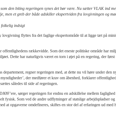
5, som den biting regeringen synes det bør være. Nu sætter VLAK ind m
alje, men et greb der både adskiller ekspertviden fra lovgivningen og m
folkelig indsigt
ny lovgivning flyttes fra det faglige ekspertområde til at ligge tæt på m
for offentlighedens rækkevidde. Som det eneste politiske område har mi
øet. Dette har naturligvis været en torn i øjet på en regering, der førs
ns departement, regner regeringen med, at dette nu vil høre under den 
myndigheder’, der medfører et krav om åbenhed, forklarer offentlighed
ttes således til side af regeringen.
l DJØF’ere, sørger regeringen for endnu en adskillelse mellem faglighed 
elt fysisk. Som ved de andre udflytninger af statslige arbejdspladser og r
 med at opgaverne omdefineres, skiftes en stor del af erfaringen ud med