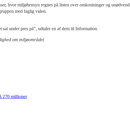
resser, hvor miljøhensyn regnes på listen over omkostninger og unødvendi
gruppen med faglig viden.
sat under pres på”, udtaler en af dem til Information.
tlighed om miljøområdet
å 270 millioner