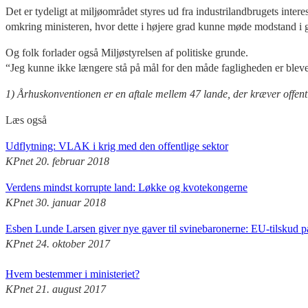
Det er tydeligt at miljøområdet styres ud fra industrilandbrugets inte
omkring ministeren, hvor dette i højere grad kunne møde modstand i 
Og folk forlader også Miljøstyrelsen af politiske grunde.
“Jeg kunne ikke længere stå på mål for den måde fagligheden er blevet 
1) Århuskonventionen er en aftale mellem 47 lande, der kræver offen
Læs også
Udflytning: VLAK i krig med den offentlige sektor
KPnet 20. februar 2018
Verdens mindst korrupte land: Løkke og kvotekongerne
KPnet 30. januar 2018
Esben Lunde Larsen giver nye gaver til svinebaronerne: EU-tilskud p
KPnet 24. oktober 2017
Hvem bestemmer i ministeriet?
KPnet 21. august 2017