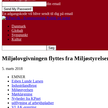
din email
En adgangskode vil blive sendt til dig på email
Danmark
Globalt
Synspunkt
Kultur
Miljølovgivningen flyttes fra Miljøstyrels
5. marts 2018
EMNER
Esben Lunde Larsen
Industrilandbrug
Miljøstyrelsen
Mørklægning
Nyheder fra KPnet
udflytning af arbejdspladser
VLAK-regering