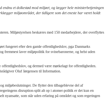
ed endnu et dolkestød mod miljøet, og lægger hele ministerbetjeningen
ørklægger miljøområdet, der tidligere som det eneste har været holdt
inisteren. Miljøstyrelsen beskæres med 150 medarbejdere, der overflyttes
ljøet fungeret efter den gamle offentlighedslov, pga Danmarks
t og fremmest laver miljøpolitik for svinebaronerne, og helst uden
ny offentlighedslov, og dermed være mørkelagt for offentligheden.
srådgiver Oluf Jørgensen til Information.
og miljøbeslutninger. De flytter den tilbageblevne del af
egeringens disruption-split alt op i atomer-politik er det kun en
 helt nyansatte, som står uden erfaring på området og som regeringen