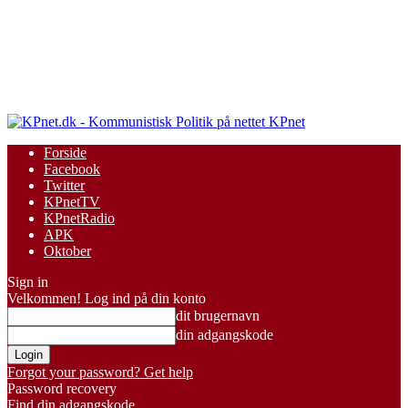
KPnet
Forside
Facebook
Twitter
KPnetTV
KPnetRadio
APK
Oktober
Sign in
Velkommen! Log ind på din konto
dit brugernavn
din adgangskode
Forgot your password? Get help
Password recovery
Find din adgangskode