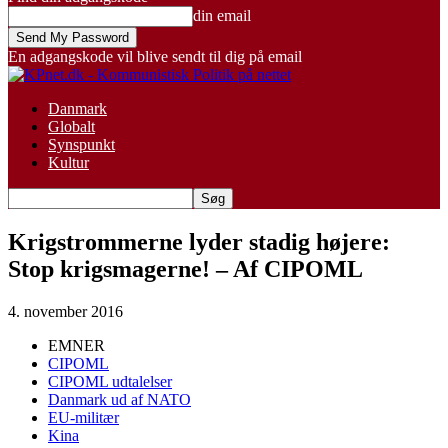
din email
En adgangskode vil blive sendt til dig på email
Danmark
Globalt
Synspunkt
Kultur
Krigstrommerne lyder stadig højere:
Stop krigsmagerne! – Af CIPOML
4. november 2016
EMNER
CIPOML
CIPOML udtalelser
Danmark ud af NATO
EU-militær
Kina