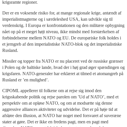
krigsramte regioner.
Der er en voksende risiko for, at mange regionale krige, antændt af
imperialistmagterne og i særdeleshed USA, kan udvikle sig til
verdenskrig. I Europa er konfrontationen og den militære opbygning
nået op på et meget højt niveau, ikke mindst med forstærkelsen af
forbindelserne mellem NATO og EU. De europæiske folk holdes i
et jerngreb af den imperialistiske NATO-blok og det imperialistiske
Rusland.
Missiler og topper fra NATO er nu placeret ved de russiske grænser
i Polen og de baltiske lande, hvad der i høj grad øger spændingen og
krigsfaren. NATO-generaler har erklæret at tilmed et atomangreb på
Rusland er ’en mulighed’.
CIPOML appellerer til folkene om at rejse sig imod den
krigsskabende politik og rejse parolen om ’Ud af NATO’, med et
perspektiv om at opløse NATO, og om at modsætte sig denne
aggressive alliances aktiviteter og udvidelse. Det er på høje tid at
afsløre den illusion, at NATO har noget med forsvaret af suveræne
stater at gøre. Det er ikke en fredens pagt, men en pagt med