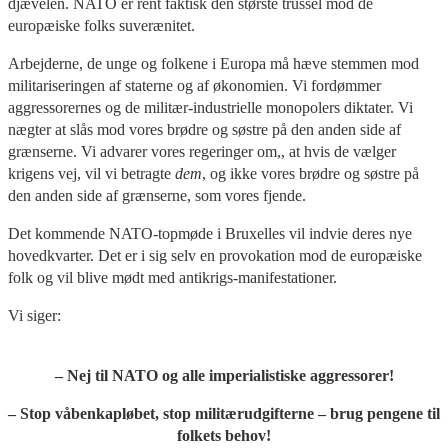
djævelen. NATO er rent faktisk den største trussel mod de
europæiske folks suverænitet.
Arbejderne, de unge og folkene i Europa må hæve stemmen mod
militariseringen af staterne og af økonomien. Vi fordømmer
aggressorernes og de militær-industrielle monopolers diktater. Vi
nægter at slås mod vores brødre og søstre på den anden side af
grænserne. Vi advarer vores regeringer om,, at hvis de vælger
krigens vej, vil vi betragte
dem
, og ikke vores brødre og søstre på
den anden side af grænserne, som vores fjende.
Det kommende NATO-topmøde i Bruxelles vil indvie deres nye
hovedkvarter. Det er i sig selv en provokation mod de europæiske
folk og vil blive mødt med antikrigs-manifestationer.
Vi siger:
– Nej til NATO og alle imperialistiske aggressorer!
– Stop våbenkapløbet, stop militærudgifterne – brug pengene til
folkets behov!