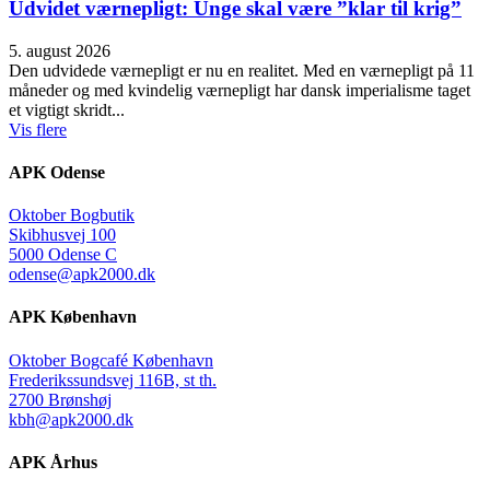
Udvidet værnepligt: Unge skal være ”klar til krig”
5. august 2026
Den udvidede værnepligt er nu en realitet. Med en værnepligt på 11
måneder og med kvindelig værnepligt har dansk imperialisme taget
et vigtigt skridt...
Vis flere
APK Odense
Oktober Bogbutik
Skibhusvej 100
5000 Odense C
odense@apk2000.dk
APK København
Oktober Bogcafé København
Frederikssundsvej 116B, st th.
2700 Brønshøj
kbh@apk2000.dk
APK Århus