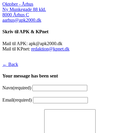
Oktober - Århus
Ny Munkegade 88 kld.
8000 Århus C
aarhus@apk2000.dk
Skriv til APK & KPnet
Mail til APK:
apk@apk2000.dk
Mail til KPnet:
redaktion@kpnet.dk
← Back
Your message has been sent
Navn
(required)
Email
(required)