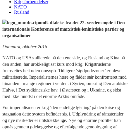
Krigsforberedelser
NATO
Rusland
Udtalelse fra det 22. verdensmøde i Den
internationale Konference af marxistisk-leninistiske partier og
organisationer
Danmark, oktober 2016
NATO og USAs allierede på den ene side, og Rusland og Kina på
den anden, har urokkeligt sat kurs mod krig. Krigstruslerne
fremsættes helt uden omsvøb. Tidligere ‘stødpudezoner’ er blevet
militariserede. Imperialisternes hære og flåder står konfronteret mod
hinanden i mange regioner i verden: i Syrien, omkring Den arabiske
Halvø, i Det sydkinesiske hav, i Østersøen og i Ukraine, og sidst
med ikke mindst i det enorme Arktis-område.
For imperialismen er krig ‘den endelige løsning’ på den krise og
stagnation dette system befinder sig i. Udplyndring af råmaterialer
og nye markeder er utilstrækkelige. Nye og enorme profitter kan
opnås gennem ødelæggelse og efterfølgende genopbygning af