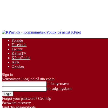
KPnet
Forside
Facebook
Twitter
KPnetTV
KPnetRadio
APK
Oktober
Sign in
Velkommen! Log ind på din konto
dit brugernavn
din adgangskode
Forgot your password? Get help
Password recovery
Find din adgangskode