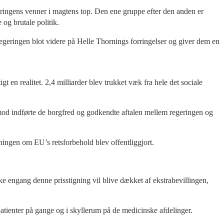
geringens venner i magtens top. Den ene gruppe efter den anden er
og brutale politik.
egeringen blot videre på Helle Thornings forringelser og giver dem en
en realitet. 2,4 milliarder blev trukket væk fra hele det sociale
mod indførte de borgfred og godkendte aftalen mellem regeringen og
ingen om EU’s retsforbehold blev offentliggjort.
kke engang denne prisstigning vil blive dækket af ekstrabevillingen,
 patienter på gange og i skyllerum på de medicinske afdelinger.