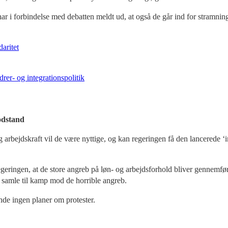
 har i forbindelse med debatten meldt ud, at også de går ind for stra
daritet
drer- og integrationspolitik
odstand
arbejdskraft vil de være nyttige, og kan regeringen få den lancerede ‘in
regeringen, at de store angreb på løn- og arbejdsforhold bliver gennemfø
samle til kamp mod de horrible angreb.
ende ingen planer om protester.