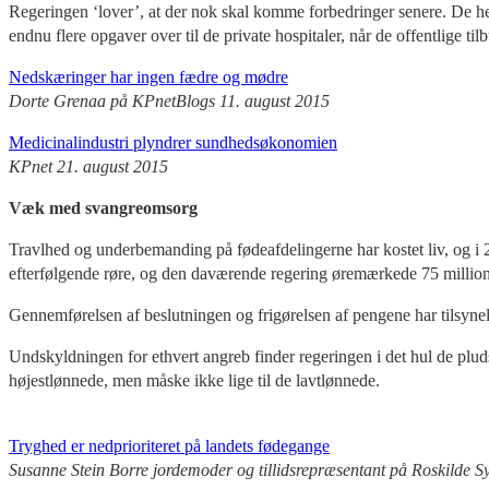
Regeringen ‘lover’, at der nok skal komme forbedringer senere. De he
endnu flere opgaver over til de private hospitaler, når de offentlige ti
Nedskæringer har ingen fædre og mødre
Dorte Grenaa på KPnetBlogs 11. august 2015
Medicinalindustri plyndrer sundhedsøkonomien
KPnet 21. august 2015
Væk med svangreomsorg
Travlhed og underbemanding på fødeafdelingerne har kostet liv, og i 
efterfølgende røre, og den daværende regering øremærkede 75 millioner 
Gennemførelsen af beslutningen og frigørelsen af pengene har tilsynela
Undskyldningen for ethvert angreb finder regeringen i det hul de pludse
højestlønnede, men måske ikke lige til de lavtlønnede.
Tryghed er nedprioriteret på landets fødegange
Susanne Stein Borre jordemoder og tillidsrepræsentant på Roskilde Sy