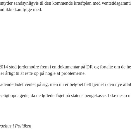
ntyder sandsynligvis til den kommende kræftplan med ventetidsgarantier
lbud ikke kan følge med.
2014 stod jordemødre frem i en dokumentar på DR og fortalte om de hel
årligt til at rette op på nogle af problemerne.
dende ladet ventet på sig, men nu er beløbet helt fjernet i den nye aft
ligt opdagede, da de løftede låget på statens pengekasse. Ikke desto mindr
gehus i Politiken