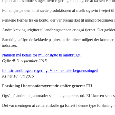
I løbet af de samme 8 uger, hvor regeringen opdagede at kassen var tom 
For at hjælpe dem til at sætte produktionen af mælk og svin i vejret t
Pengene fjernes fra en konto, der var øremærket til miljøforbedringer 
Andre krav og udgifter til landbrugstoppen er også fjernet. Det gælde
Samtidigt afslørede lækkede papirer, at det bliver miljøet der kommer 
indsatser.
Naturen må betale for millionstøtte til landbruget
Gylle.dk 3. september 2015
Industrilandbrugets regering: Væk med alle begrænsninger!
KPnet 10. juli 2015
Forskning i hormonforstyrrende stoffer generer EU
Også på andre miljøområder skal tiltag opereres ud. EU-kursen sættes, n
Det var meningen at centeret skulle gå forrest i denne type forskning, 