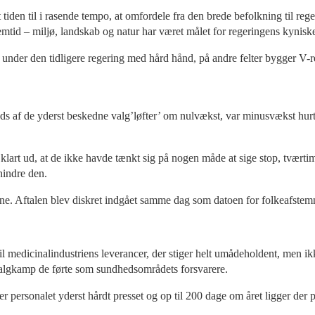
iden til i rasende tempo, at omfordele fra den brede befolkning til re
mtid – miljø, landskab og natur har været målet for regeringens kyniske 
nder den tidligere regering med hård hånd, på andre felter bygger V-r
 af de yderst beskedne valg’løfter’ om nulvækst, var minusvækst hurtigt 
lart ud, at de ikke havde tænkt sig på nogen måde at sige stop, tværti
indre den.
e. Aftalen blev diskret indgået samme dag som datoen for folkeafstemn
 til medicinalindustriens leverancer, der stiger helt umådeholdent, men i
 valgkamp de førte som sundhedsområdets forsvarere.
er personalet yderst hårdt presset og op til 200 dage om året ligger der