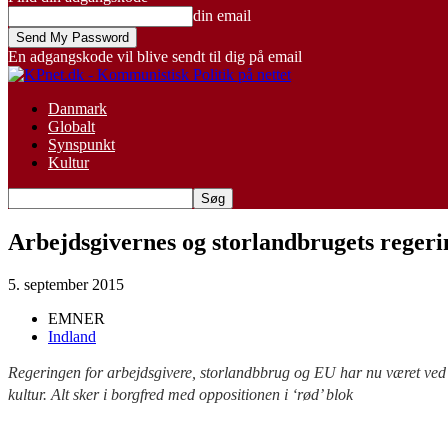
din email
En adgangskode vil blive sendt til dig på email
Danmark
Globalt
Synspunkt
Kultur
Arbejdsgivernes og storlandbrugets regerin
5. september 2015
EMNER
Indland
Regeringen for arbejdsgivere, storlandbbrug og EU har nu været ved m
kultur. Alt sker i borgfred med oppositionen i ‘rød’ blok