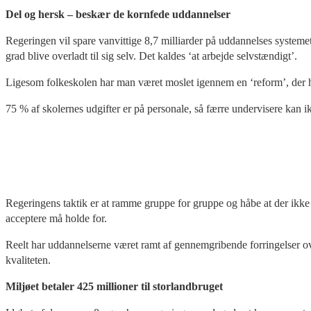
Del og hersk – beskær de kornfede uddannelser
Regeringen vil spare vanvittige 8,7 milliarder på uddannelses systeme
grad blive overladt til sig selv. Det kaldes ‘at arbejde selvstændigt’.
Ligesom folkeskolen har man været moslet igennem en ‘reform’, der h
75 % af skolernes udgifter er på personale, så færre undervisere kan ik
Regeringens taktik er at ramme gruppe for gruppe og håbe at der ikke o
acceptere må holde for.
Reelt har uddannelserne været ramt af gennemgribende forringelser ove
kvaliteten.
Miljøet betaler 425 millioner til storlandbruget