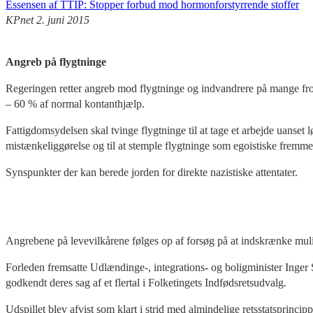
Essensen af TTIP: Stopper forbud mod hormonforstyrrende stoffer
KPnet 2. juni 2015
Angreb på flygtninge
Regeringen retter angreb mod flygtninge og indvandrere på mange fron
– 60 % af normal kontanthjælp.
Fattigdomsydelsen skal tvinge flygtninge til at tage et arbejde uanset
mistænkeliggørelse og til at stemple flygtninge som egoistiske fremmed
Synspunkter der kan berede jorden for direkte nazistiske attentater.
Angrebene på levevilkårene følges op af forsøg på at indskrænke mul
Forleden fremsatte Udlændinge-, integrations- og boligminister Inger 
godkendt deres sag af et flertal i Folketingets Indfødsretsudvalg.
Udspillet blev afvist som klart i strid med almindelige retsstatsprinc