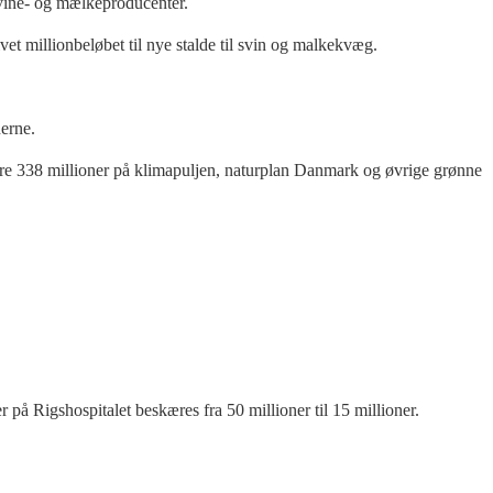
 svine- og mælkeproducenter.
vet millionbeløbet til nye stalde til svin og malkekvæg.
nerne.
 spare 338 millioner på klimapuljen, naturplan Danmark og øvrige grønne
 på Rigshospitalet beskæres fra 50 millioner til 15 millioner.