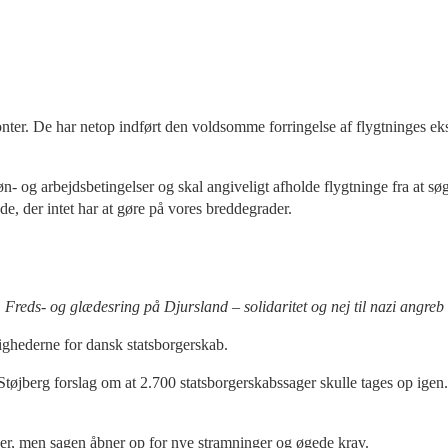
ter. De har netop indført den voldsomme forringelse af flygtninges ek
 løn- og arbejdsbetingelser og skal angiveligt afholde flygtninge fra at
e, der intet har at gøre på vores breddegrader.
Freds- og glædesring på Djursland – solidaritet og nej til nazi angreb
ighederne for dansk statsborgerskab.
Støjberg forslag om at 2.700 statsborgerskabssager skulle tages op ige
ipper, men sagen åbner op for nye stramninger og øgede krav.