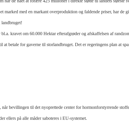
har de nået at forære 425 millioner i direkte støtte til landets største
il et marked med en markant overproduktion og faldende priser, har de gi
i landbruget!
r bl.a. kravet om 60.000 Hektar efterafgrøder og afskaffelsen af randzo
til at betale for gaverne til storlandbruget. Det er regeringens plan at
år bevillingen til det nyoprettede center for hormonforstyrrende stoffer
der ellers på alle måder saboteres i EU-systemet.