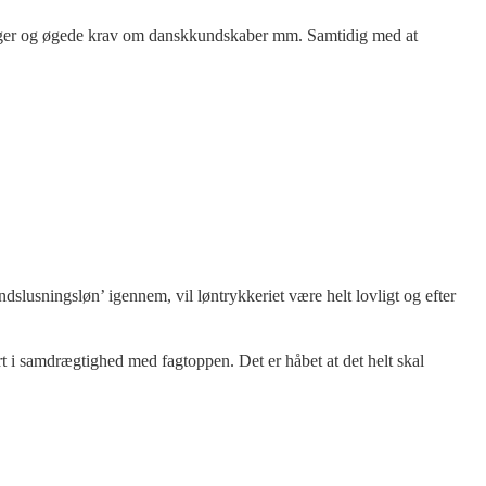
mninger og øgede krav om danskkundskaber mm. Samtidig med at
dslusningsløn’ igennem, vil løntrykkeriet være helt lovligt og efter
rt i samdrægtighed med fagtoppen. Det er håbet at det helt skal