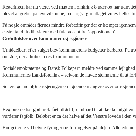
Regeringen har nu været ved magten i omkring 8 uger og har udnyttet t
blevet angrebet på levevilkårene, men også grundlaget vores fælles fre
På nogle områder fjernes mindre forbedringer der er kæmpet igennem u
ekstra tand. Indtil videre med fuld accept fra ‘oppositionen’.
Grønthøster over kommuner og regioner
Umiddelbart efter valget blev kommunerens budgetter barberet. På trods
område, der administreres i kommunerne.
Socialdemokraterne og Dansk Folkeparti meldte ved samme lejlighed k
Kommunernes Landsforening – selvom de havde stemmerne til at forh
Senere gennemførte regeringen en lignende manøvre overfor regionern
Regionerne har godt nok fået tilført 1,5 milliard til at dække udgiften
vurderer fagfolk. Beløbet er ca det halve af det Venstre lovede i den
Budgetterne vil betyde fyringer og forringelser på plejen. Allerede nu 