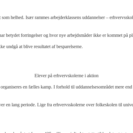
t som helhed. Især rammes arbejderklassens uddannelser – erhvervsskoler
ar betydet forringelser og hvor nye arbejdsmåder ikke er kommet på pl
ke undgå at blive resultatet af besparelserne.
Elever på erhvervskolerne i aktion
rganiseres en fælles kamp. I forhold til uddannelsesområdet mere end ant
r en lang periode. Lige fra erhvervsskolerne over folkeskolen til unive