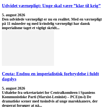
Udvidet værnepligt: Unge skal være ”klar til krig”
5. august 2026
Den udvidede værnepligt er nu en realitet. Med en værnepligt
på 11 måneder og med kvindelig værnepligt har dansk
imperialisme taget et vigtigt skridt...
Ceuta: Endnu en imperialistisk forbrydelse i fuldt
dagslys
5. august 2026
Udtalelse fra sekretariatet for Centralkomiteen i Spaniens
Kommunistiske Parti (Marxist-Leninist) – PCE(m-l) De
dramatiske scener med tusindvis af unge marokkanere, der
desperat forsøger at nå...