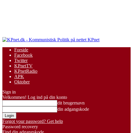
KPnet
Forside
Facebook
Twitter
KPnetTV
KPnetRadio
APK
Oktober
Sign in
Velkommen! Log ind på din konto
dit brugernavn
din adgangskode
Forgot your password? Get help
Password recovery
Find din adgangskode