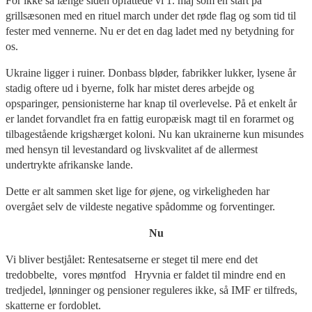
For ikke så længe siden opfattede vi 1. maj som en start på
grillsæsonen med en rituel march under det røde flag og som tid til
fester med vennerne. Nu er det en dag ladet med ny betydning for
os.
Ukraine ligger i ruiner. Donbass bløder, fabrikker lukker, lysene år
stadig oftere ud i byerne, folk har mistet deres arbejde og
opsparinger, pensionisterne har knap til overlevelse. På et enkelt år
er landet forvandlet fra en fattig europæisk magt til en forarmet og
tilbagestående krigshærget koloni. Nu kan ukrainerne kun misundes
med hensyn til levestandard og livskvalitet af de allermest
undertrykte afrikanske lande.
Dette er alt sammen sket lige for øjene, og virkeligheden har
overgået selv de vildeste negative spådomme og forventinger.
Nu
Vi bliver bestjålet: Rentesatserne er steget til mere end det
tredobbelte, vores møntfod Hryvnia er faldet til mindre end en
tredjedel, lønninger og pensioner reguleres ikke, så IMF er tilfreds,
skatterne er fordoblet.