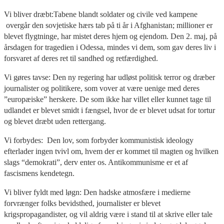
Vi bliver dræbt:Tabene blandt soldater og civile ved kampene
overgår den sovjetiske hærs tab på ti år i Afghanistan; millioner er
blevet flygtninge, har mistet deres hjem og ejendom. Den 2. maj, på
årsdagen for tragedien i Odessa, mindes vi dem, som gav deres liv i
forsvaret af deres ret til sandhed og retfærdighed.
Vi gøres tavse: Den ny regering har udløst politisk terror og dræber
journalister og politikere, som vover at være uenige med deres
”europæiske” herskere. De som ikke har villet eller kunnet tage til
udlandet er blevet smidt i fængsel, hvor de er blevet udsat for tortur
og blevet dræbt uden rettergang.
Vi forbydes: Den lov, som forbyder kommunistisk ideology
efterlader ingen tvivl om, hvem der er kommet til magten og hvilken
slags “demokrati”, derv enter os. Antikommunisme er et af
fascismens kendetegn.
Vi bliver fyldt med løgn: Den hadske atmosfære i medierne
forvrænger folks bevidsthed, journalister er blevet
krigspropagandister, og vil aldrig være i stand til at skrive eller tale