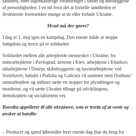
sandhed, efter uigenkaldelige forandringer i sindet og ødelæggelse
af personligheden. I en tid hvor det at fortælle sandheden er
livstruende foretrækker mange at tie eller forlade Ukraine.
Hvad må der gores?
I dag er 1. maj igen en kampdag. Den eneste måde at stoppe
fattigdom og terror på er solidaritet.
Solidaritet mellem alle arbejdende mennesker i Ukraine, fra
minearbejderne i Pavlograd, lærerne i Kiev, arbejderne i Kharkov,
sålarbejderne i Dniepr, skibsbyggerne og havnearbejderne ved
Sortehavet, bønder i Podolia og Galicien vil sammen med Donbass’
minearbejdere og militser sætte en stopper for plyndringen og
morderne, og vil sætte Ukraine tilbage på udviklingens,
demokratiets og socialismens vej.
Borotba appellerer til alle ukrainere, som er trætte af at vente og
ønsker at handle:
– Producer og spred løbesedler hver eneste dag (har du brug for