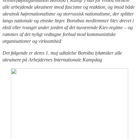
venstrefløjsorganisation Borotba (’Kamp’) slås for enhed mellem
alle arbejdende ukrainere imod fascisme og reaktion, og imod både
ukrainsk højrenationalisme og storrussisk nationalisme, der splitter
langs nationale og etniske linjer. Borotbas medlemmer blev drevet i
eksil eller tvunget under jorden af det nuværende Kiev-regime – og
rammes af det nyligt vedtagne forbud mod kommunistiske
organisationer og virksomhed
Det følgende er deres 1. maj udtalelse Borotba lykønsker alle
ukrainere på Arbejdernes Internationale Kampdag