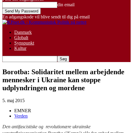
din email
En adgangskode vil blive sendt til dig på email
Danmark
Globalt
Synspunkt
Kultur
Borotba: Solidaritet mellem arbejdende
mennesker i Ukraine kan stoppe
udplyndringen og mordene
5. maj 2015
EMNER
Verden
Den antifascistiske og revolutionære ukrainske