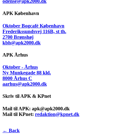
odense@apk2000.dk
APK København
Oktober Bogcafé København
Frederikssundsvej 116B, st th.
2700 Brønshøj
kbh@apk2000.dk
APK Århus
Oktober - Århus
Ny Munkegade 88 kld.
8000 Århus C
aarhus@apk2000.dk
Skriv til APK & KPnet
Mail til APK:
apk@apk2000.dk
Mail til KPnet:
redaktion@kpnet.dk
← Back