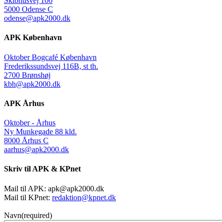
Skibhusvej 100
5000 Odense C
odense@apk2000.dk
APK København
Oktober Bogcafé København
Frederikssundsvej 116B, st th.
2700 Brønshøj
kbh@apk2000.dk
APK Århus
Oktober - Århus
Ny Munkegade 88 kld.
8000 Århus C
aarhus@apk2000.dk
Skriv til APK & KPnet
Mail til APK:
apk@apk2000.dk
Mail til KPnet:
redaktion@kpnet.dk
Navn
(required)