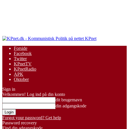
KPnet
Forside
Facebook
Twitter
KPnetTV
KPnetRadio
APK
Oktober
Sign in
Velkommen! Log ind på din konto
dit brugernavn
din adgangskode
Forgot your password? Get help
Password recovery
Find din adgangskode