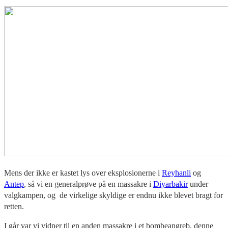
Mens der ikke er kastet lys over eksplosionerne i
Reyhanli
og
Antep
, så vi en generalprøve på en massakre i
Diyarbakir
under
valgkampen, og de virkelige skyldige er endnu ikke blevet bragt for
retten.
I går var vi vidner til en anden massakre i et bombeangreb, denne