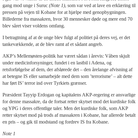
gang mod unge i Suruc
(Note 1)
, som var ved at lave en erklæring til
pressen på vejen til Kobane for at hjælpe med genopbygningen.
Billederne fra massakren, hvor 30 mennesker døde og mere end 70
blev såret viser voldens omfang.
I betragtning af at de unge blev fulgt af politiet på deres vej, er det
tankevækkende, at de blev ramt af et sådant angreb.
AKP’s Mellemøsten-politik har været sådan i årevis: Våben skjult
under medicinforsyninger, fundet i en lastbil i Adena, og
retsforfølgelse af dem, der afslørede det – den årelange afvisning af
at betegne IS eller samarbejde med dem som ’terrorisme’ – alt dette
har ført IS’ terror ind over Tyrkiets grænser.
Præsident Tayyip Erdogan og kapitalens AKP-regering er ansvarlige
for denne massakre, da de fortsat retter skytset mod det kurdiske folk
og YPG i deres offentlige taler. Men det kurdiske folk, som AKP
retter skytset mod på trods af massakren i Kobane, har allerede betalt
en pris – og gik til modstand og fordrev IS fra Kobane.
Note 1