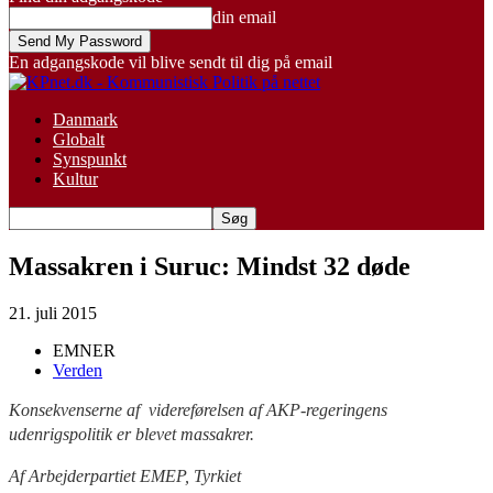
din email
En adgangskode vil blive sendt til dig på email
Danmark
Globalt
Synspunkt
Kultur
Massakren i Suruc: Mindst 32 døde
21. juli 2015
EMNER
Verden
Konsekvenserne af videreførelsen af AKP-regeringens
udenrigspolitik er blevet massakrer.
Af Arbejderpartiet EMEP, Tyrkiet