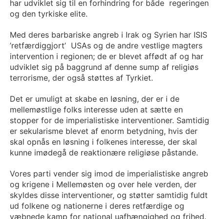
har udviklet sig til en forhindring for både regeringen
og den tyrkiske elite.
Med deres barbariske angreb i Irak og Syrien har ISIS
’retfærdiggjort’ USAs og de andre vestlige magters
intervention i regionen; de er blevet affødt af og har
udviklet sig på baggrund af denne sump af religiøs
terrorisme, der også støttes af Tyrkiet.
Det er umuligt at skabe en løsning, der er i de
mellemøstlige folks interesse uden at sætte en
stopper for de imperialistiske interventioner. Samtidig
er sekularisme blevet af enorm betydning, hvis der
skal opnås en løsning i folkenes interesse, der skal
kunne imødegå de reaktionære religiøse påstande.
Vores parti vender sig imod de imperialistiske angreb
og krigene i Mellemøsten og over hele verden, der
skyldes disse interventioner, og støtter samtidig fuldt
ud folkene og nationerne i deres retfærdige og
væbnede kamp for national uafhængighed og frihed.