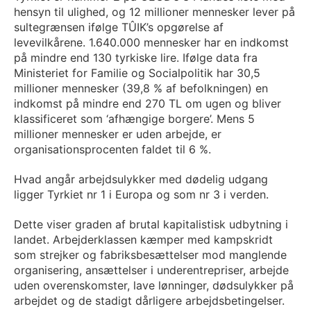
hensyn til ulighed, og 12 millioner mennesker lever på
sultegrænsen ifølge TÛIK’s opgørelse af
levevilkårene. 1.640.000 mennesker har en indkomst
på mindre end 130 tyrkiske lire. Ifølge data fra
Ministeriet for Familie og Socialpolitik har 30,5
millioner mennesker (39,8 % af befolkningen) en
indkomst på mindre end 270 TL om ugen og bliver
klassificeret som ‘afhængige borgere’. Mens 5
millioner mennesker er uden arbejde, er
organisationsprocenten faldet til 6 %.
Hvad angår arbejdsulykker med dødelig udgang
ligger Tyrkiet nr 1 i Europa og som nr 3 i verden.
Dette viser graden af brutal kapitalistisk udbytning i
landet. Arbejderklassen kæmper med kampskridt
som strejker og fabriksbesættelser mod manglende
organisering, ansættelser i underentrepriser, arbejde
uden overenskomster, lave lønninger, dødsulykker på
arbejdet og de stadigt dårligere arbejdsbetingelser.