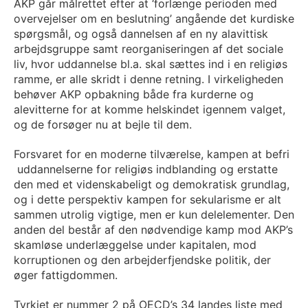
AKP går målrettet efter at ‘forlænge perioden med
overvejelser om en beslutning’ angående det kurdiske
spørgsmål, og også dannelsen af en ny alavittisk
arbejdsgruppe samt reorganiseringen af det sociale
liv, hvor uddannelse bl.a. skal sættes ind i en religiøs
ramme, er alle skridt i denne retning. I virkeligheden
behøver AKP opbakning både fra kurderne og
alevitterne for at komme helskindet igennem valget,
og de forsøger nu at bejle til dem.
Forsvaret for en moderne tilværelse, kampen at befri
uddannelserne for religiøs indblanding og erstatte
den med et videnskabeligt og demokratisk grundlag,
og i dette perspektiv kampen for sekularisme er alt
sammen utrolig vigtige, men er kun delelementer. Den
anden del består af den nødvendige kamp mod AKP’s
skamløse underlæggelse under kapitalen, mod
korruptionen og den arbejderfjendske politik, der
øger fattigdommen.
Tyrkiet er nummer 2 på OECD’s 34 landes liste med