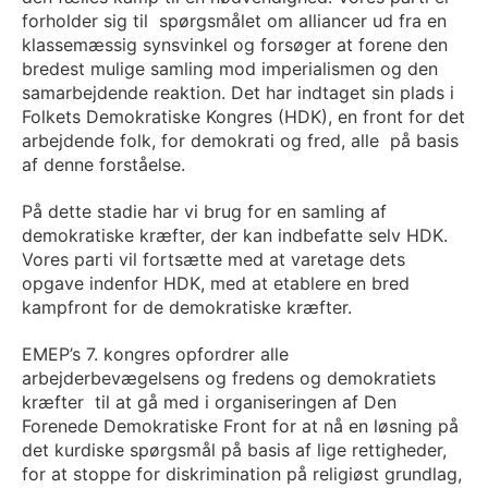
forholder sig til spørgsmålet om alliancer ud fra en
klassemæssig synsvinkel og forsøger at forene den
bredest mulige samling mod imperialismen og den
samarbejdende reaktion. Det har indtaget sin plads i
Folkets Demokratiske Kongres (HDK), en front for det
arbejdende folk, for demokrati og fred, alle på basis
af denne forståelse.
På dette stadie har vi brug for en samling af
demokratiske kræfter, der kan indbefatte selv HDK.
Vores parti vil fortsætte med at varetage dets
opgave indenfor HDK, med at etablere en bred
kampfront for de demokratiske kræfter.
EMEP’s 7. kongres opfordrer alle
arbejderbevægelsens og fredens og demokratiets
kræfter til at gå med i organiseringen af Den
Forenede Demokratiske Front for at nå en løsning på
det kurdiske spørgsmål på basis af lige rettigheder,
for at stoppe for diskrimination på religiøst grundlag,