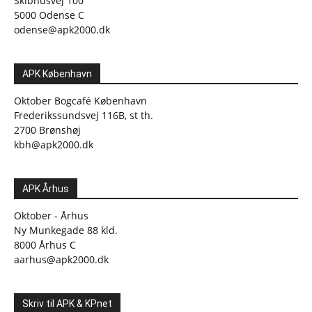
Skibhusvej 100
5000 Odense C
odense@apk2000.dk
APK København
Oktober Bogcafé København
Frederikssundsvej 116B, st th.
2700 Brønshøj
kbh@apk2000.dk
APK Århus
Oktober - Århus
Ny Munkegade 88 kld.
8000 Århus C
aarhus@apk2000.dk
Skriv til APK & KPnet