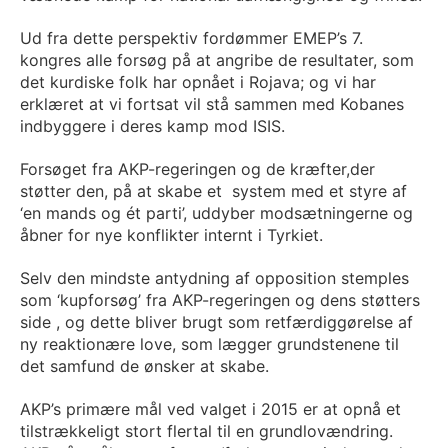
Ud fra dette perspektiv fordømmer EMEP’s 7.
kongres alle forsøg på at angribe de resultater, som
det kurdiske folk har opnået i Rojava; og vi har
erklæret at vi fortsat vil stå sammen med Kobanes
indbyggere i deres kamp mod ISIS.
Forsøget fra AKP-regeringen og de kræfter,der
støtter den, på at skabe et system med et styre af
‘en mands og ét parti’, uddyber modsætningerne og
åbner for nye konflikter internt i Tyrkiet.
Selv den mindste antydning af opposition stemples
som ‘kupforsøg’ fra AKP-regeringen og dens støtters
side , og dette bliver brugt som retfærdiggørelse af
ny reaktionære love, som lægger grundstenene til
det samfund de ønsker at skabe.
AKP’s primære mål ved valget i 2015 er at opnå et
tilstrækkeligt stort flertal til en grundlovændring.