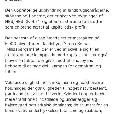
Den uoprettelige udplyndring af landbrugsområderne,
skovene og floderne, der er sket ved bygningen af
HES, RES (Note 1 og atomreaktorerne fortsætter
som en brand næret af kapitalistisk profit.
Den seneste af disse hændelser er massakren på
6.000 oliventræer i landsbyen Yırca i Soma.
Miljøspørgsmålet, der er ved at udvikle sig til en
fremtrædende kampplads mod kapitalismen, er også
blevet en faktor, der giver mod til landsbyens
beboere til at tage del i kampen for demokrati og
frihed.
Voksende ulighed mellem kønnene og reaktionære
holdninger, der gør uligheden til noget naturbestemt,
gør kvinders liv til et helvede. Kvinder i dag er blevet
mere traditionelt indstillede og underlægger sig i
højere grad patriarkalsk dominans; de er udsat for en
konservativ undertrykkelse, fatalisme og reaktion,