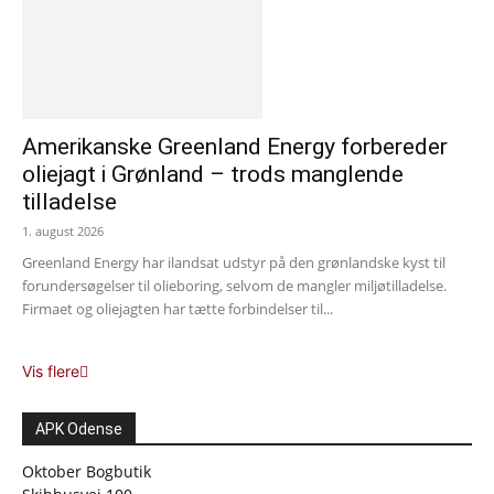
Amerikanske Greenland Energy forbereder
oliejagt i Grønland – trods manglende
tilladelse
1. august 2026
Greenland Energy har ilandsat udstyr på den grønlandske kyst til
forundersøgelser til olieboring, selvom de mangler miljøtilladelse.
Firmaet og oliejagten har tætte forbindelser til...
Vis flere
APK Odense
Oktober Bogbutik