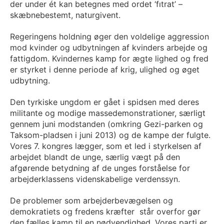
der under ét kan betegnes med ordet ‘fıtrat’ –
skæbnebestemt, naturgivent.
Regeringens holdning øger den voldelige aggression
mod kvinder og udbytningen af kvinders arbejde og
fattigdom. Kvindernes kamp for ægte lighed og fred
er styrket i denne periode af krig, ulighed og øget
udbytning.
Den tyrkiske ungdom er gået i spidsen med deres
militante og modige massedemonstrationer, særligt
gennem juni modstanden (omkring Gezi-parken og
Taksom-pladsen i juni 2013) og de kampe der fulgte.
Vores 7. kongres lægger, som et led i styrkelsen af
arbejdet blandt de unge, særlig vægt på den
afgørende betydning af de unges forståelse for
arbejderklassens videnskabelige verdenssyn.
De problemer som arbejderbevægelsen og
demokratiets og fredens kræfter står overfor gør
den fælles kamp til en nødvendighed. Vores parti er