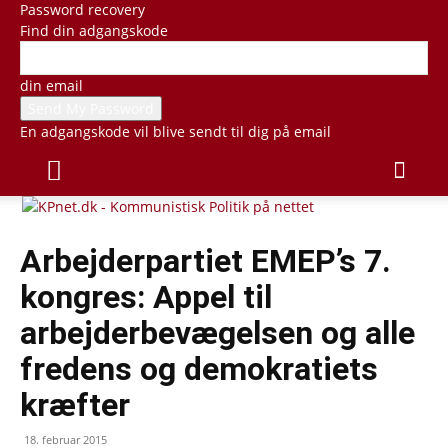
Password recovery
Find din adgangskode
din email
En adgangskode vil blive sendt til dig på email
Arbejderpartiet EMEP’s 7.
kongres: Appel til
arbejderbevægelsen og alle
fredens og demokratiets
kræfter
18. februar 2015