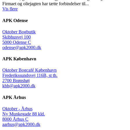
Firmaet og oliejagten har tætte forbindelser til...
Vis flere
APK Odense
Oktober Bogbutik
Skibhusvej 100
5000 Odense C
odense@apk2000.dk
APK København
Oktober Bogcafé København
Frederikssundsvej 116B, st th.
2700 Brønshøj
kbh@apk2000.dk
APK Århus
Oktober - Århus
Ny Munkegade 88 kld.
8000 Århus C
aarhus@apk2000.dk