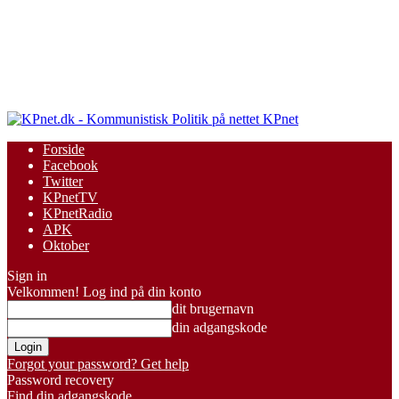
KPnet
Forside
Facebook
Twitter
KPnetTV
KPnetRadio
APK
Oktober
Sign in
Velkommen! Log ind på din konto
dit brugernavn
din adgangskode
Forgot your password? Get help
Password recovery
Find din adgangskode