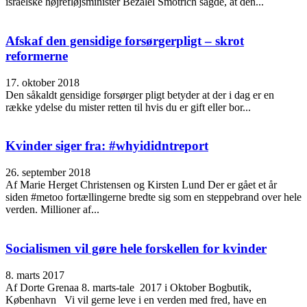
israelske højrefløjsminister Bezalel Smotrich sagde, at den...
Afskaf den gensidige forsørgerpligt – skrot
reformerne
17. oktober 2018
Den såkaldt gensidige forsørger pligt betyder at der i dag er en
række ydelse du mister retten til hvis du er gift eller bor...
Kvinder siger fra: #whyididntreport
26. september 2018
Af Marie Herget Christensen og Kirsten Lund Der er gået et år
siden #metoo fortællingerne bredte sig som en steppebrand over hele
verden. Millioner af...
Socialismen vil gøre hele forskellen for kvinder
8. marts 2017
Af Dorte Grenaa 8. marts-tale 2017 i Oktober Bogbutik,
København Vi vil gerne leve i en verden med fred, have en