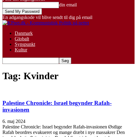
din email
En adgangskode vil blive sendt til dig på email
Danmark
Globalt
Synspunkt
Kultur
Tag: Kvinder
Palestine Chronicle: Israel begynder Rafah-
invasionen
6. maj 2024
Palestine Chronicle: Israel begynder Rafah-invasionen Østlige
Rafah beordres evakueret og mange dræbt i nye massakrer Den