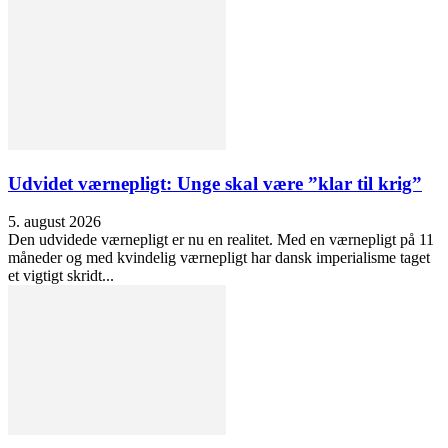
Udvidet værnepligt: Unge skal være ”klar til krig”
5. august 2026
Den udvidede værnepligt er nu en realitet. Med en værnepligt på 11
måneder og med kvindelig værnepligt har dansk imperialisme taget
et vigtigt skridt...