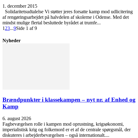
1. december 2015
Solidaritetsudtalelse Vi støtter jeres forsatte kamp mod udlicitering
af rengøringsarbejdet på halvdelen af skolerne i Odense. Med det
mindst mulige flertal besluttede byrådet at trumfe...
1
2
3
...
9
Side 1 af 9
Nyheder
Brændpunkter i klassekampen – nyt nr. af Enhed og
Kamp
6. august 2026
Fagbevægelsen rolle i kampen mod oprustning, krigsøkonomi,
imperialistisk krig og folkemord er et af de centrale spørgsmål, der
diskuteres i arbejderbevægelsen – også internationalt....