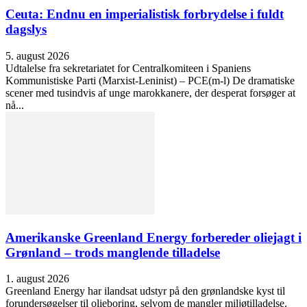
Ceuta: Endnu en imperialistisk forbrydelse i fuldt
dagslys
5. august 2026
Udtalelse fra sekretariatet for Centralkomiteen i Spaniens
Kommunistiske Parti (Marxist-Leninist) – PCE(m-l) De dramatiske
scener med tusindvis af unge marokkanere, der desperat forsøger at
nå...
Amerikanske Greenland Energy forbereder oliejagt i
Grønland – trods manglende tilladelse
1. august 2026
Greenland Energy har ilandsat udstyr på den grønlandske kyst til
forundersøgelser til olieboring, selvom de mangler miljøtilladelse.