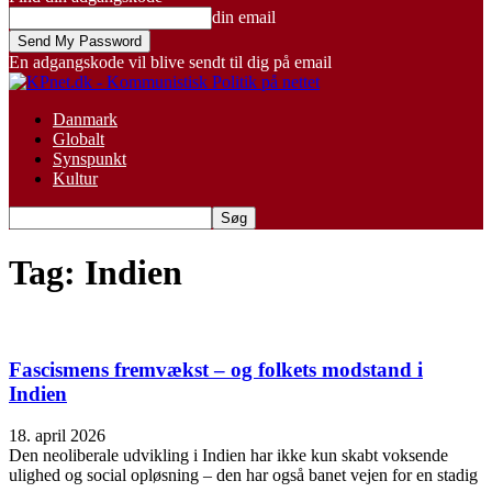
din email
En adgangskode vil blive sendt til dig på email
Danmark
Globalt
Synspunkt
Kultur
Tag: Indien
Fascismens fremvækst – og folkets modstand i
Indien
18. april 2026
Den neoliberale udvikling i Indien har ikke kun skabt voksende
ulighed og social opløsning – den har også banet vejen for en stadig