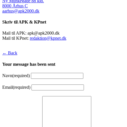
Ny Munkegade 88 kld.
8000 Århus C
aarhus@apk2000.dk
Skriv til APK & KPnet
Mail til APK:
apk@apk2000.dk
Mail til KPnet:
redaktion@kpnet.dk
← Back
Your message has been sent
Navn
(required)
Email
(required)