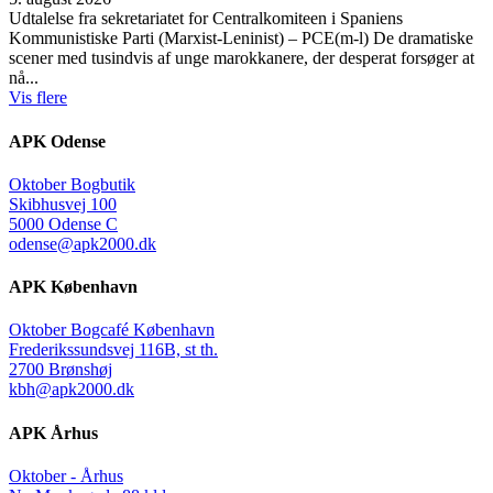
Udtalelse fra sekretariatet for Centralkomiteen i Spaniens
Kommunistiske Parti (Marxist-Leninist) – PCE(m-l) De dramatiske
scener med tusindvis af unge marokkanere, der desperat forsøger at
nå...
Vis flere
APK Odense
Oktober Bogbutik
Skibhusvej 100
5000 Odense C
odense@apk2000.dk
APK København
Oktober Bogcafé København
Frederikssundsvej 116B, st th.
2700 Brønshøj
kbh@apk2000.dk
APK Århus
Oktober - Århus