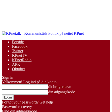
KPnet
Forside
Facebook
Twitter
KPnetTV
KPnetRadio
APK
Oktober
Sign in
Velkommen! Log ind på din konto
dit brugernavn
din adgangskode
Forgot your password? Get help
Password recovery
Find din adgangskode