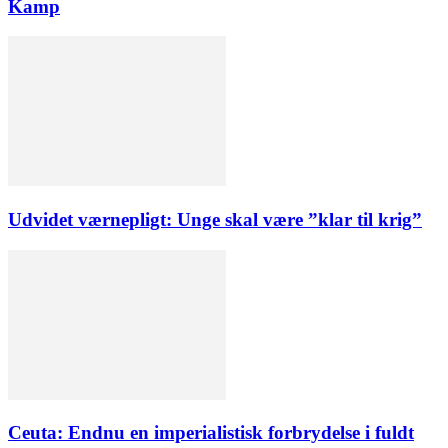
Kamp
Udvidet værnepligt: Unge skal være ”klar til krig”
Ceuta: Endnu en imperialistisk forbrydelse i fuldt