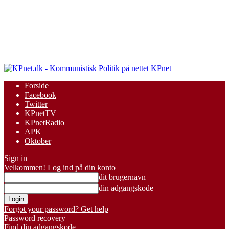
KPnet
Forside
Facebook
Twitter
KPnetTV
KPnetRadio
APK
Oktober
Sign in
Velkommen! Log ind på din konto
dit brugernavn
din adgangskode
Forgot your password? Get help
Password recovery
Find din adgangskode