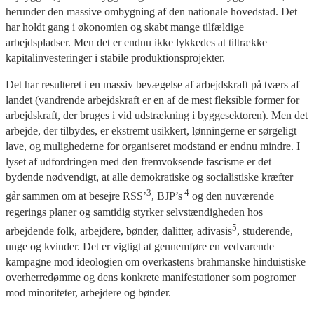
herunder den massive ombygning af den nationale hovedstad. Det
har holdt gang i økonomien og skabt mange tilfældige
arbejdspladser. Men det er endnu ikke lykkedes at tiltrække
kapitalinvesteringer i stabile produktionsprojekter.
Det har resulteret i en massiv bevægelse af arbejdskraft på tværs af
landet (vandrende arbejdskraft er en af de mest fleksible former for
arbejdskraft, der bruges i vid udstrækning i byggesektoren). Men det
arbejde, der tilbydes, er ekstremt usikkert, lønningerne er sørgeligt
lave, og mulighederne for organiseret modstand er endnu mindre. I
lyset af udfordringen med den fremvoksende fascisme er det
bydende nødvendigt, at alle demokratiske og socialistiske kræfter
3
4
går sammen om at besejre RSS’
, BJP’s
og den nuværende
regerings planer og samtidig styrker selvstændigheden hos
5
arbejdende folk, arbejdere, bønder, dalitter, adivasis
, studerende,
unge og kvinder. Det er vigtigt at gennemføre en vedvarende
kampagne mod ideologien om overkastens brahmanske hinduistiske
overherredømme og dens konkrete manifestationer som pogromer
mod minoriteter, arbejdere og bønder.