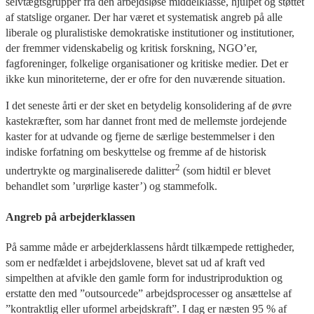
selvtægtsgrupper fra den arbejdsløse middelklasse, hjulpet og støttet
af statslige organer. Der har været et systematisk angreb på alle
liberale og pluralistiske demokratiske institutioner og institutioner,
der fremmer videnskabelig og kritisk forskning, NGO’er,
fagforeninger, folkelige organisationer og kritiske medier. Det er
ikke kun minoriteterne, der er ofre for den nuværende situation.
I det seneste årti er der sket en betydelig konsolidering af de øvre
kastekræfter, som har dannet front med de mellemste jordejende
kaster for at udvande og fjerne de særlige bestemmelser i den
indiske forfatning om beskyttelse og fremme af de historisk
2
undertrykte og marginaliserede dalitter
(som hidtil er blevet
behandlet som ’urørlige kaster’) og stammefolk.
Angreb på arbejderklassen
På samme måde er arbejderklassens hårdt tilkæmpede rettigheder,
som er nedfældet i arbejdslovene, blevet sat ud af kraft ved
simpelthen at afvikle den gamle form for industriproduktion og
erstatte den med ”outsourcede” arbejdsprocesser og ansættelse af
”kontraktlig eller uformel arbejdskraft”. I dag er næsten 95 % af