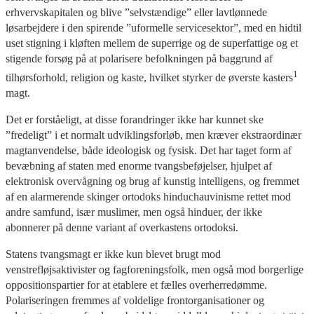
erhvervskapitalen og blive ”selvstændige” eller lavtlønnede
løsarbejdere i den spirende ”uformelle servicesektor”, med en hidtil
uset stigning i kløften mellem de superrige og de superfattige og et
stigende forsøg på at polarisere befolkningen på baggrund af
1
tilhørsforhold, religion og kaste, hvilket styrker de øverste kasters
magt.
Det er forståeligt, at disse forandringer ikke har kunnet ske
”fredeligt” i et normalt udviklingsforløb, men kræver ekstraordinær
magtanvendelse, både ideologisk og fysisk. Det har taget form af
bevæbning af staten med enorme tvangsbeføjelser, hjulpet af
elektronisk overvågning og brug af kunstig intelligens, og fremmet
af en alarmerende skinger ortodoks hinduchauvinisme rettet mod
andre samfund, især muslimer, men også hinduer, der ikke
abonnerer på denne variant af overkastens ortodoksi.
Statens tvangsmagt er ikke kun blevet brugt mod
venstrefløjsaktivister og fagforeningsfolk, men også mod borgerlige
oppositionspartier for at etablere et fælles overherredømme.
Polariseringen fremmes af voldelige frontorganisationer og