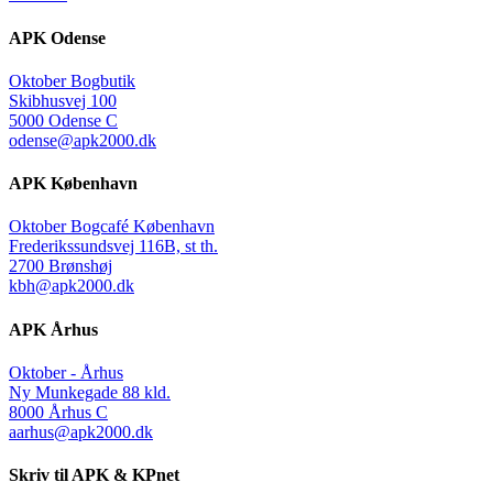
APK Odense
Oktober Bogbutik
Skibhusvej 100
5000 Odense C
odense@apk2000.dk
APK København
Oktober Bogcafé København
Frederikssundsvej 116B, st th.
2700 Brønshøj
kbh@apk2000.dk
APK Århus
Oktober - Århus
Ny Munkegade 88 kld.
8000 Århus C
aarhus@apk2000.dk
Skriv til APK & KPnet