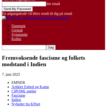
din email
En adgangskode vil blive sendt til dig på email
Danmark
Globalt
Synspunkt
Kultur
Fremvoksende fascisme og folkets
modstand i Indien
7. juni 2025
EMNER
Artikler Enhed og Kamp
CIPOML partier
Fascisme
Indien
Nyheder fra KPnet