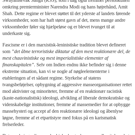
Swayamsevak Sangh (RSS), som i dag også fremmer personkulten
omkring premierminister Narendra Modi og hans højrehånd, Amit
Shah. Dette regime er blevet støttet til det yderste af landets førende
virksomheder, som har haft størst gavn af det, mens mange andre
virksomheder føler sig hjælpeløse og er blevet tvunget til at
underkaste sig.
Fascisme er i den marxistisk-leninistiske tradition blevet defineret
som
”det åbne terroristiske diktatur af den mest reaktionære del, de
mest chauvinistiske og mest imperialistiske elementer af
finanskapitalen”.
Selv om Indien endnu ikke befinder sig i denne
ekstreme situation, kan vi se nogle af nøgleelementerne i
etableringen af et sådant regime. Styrkelse af statens
tvangsbeføjelser, opbygning af aggressive masseorganisationer rettet
mod aktivister og minoriteter, fremme af en reaktionær racistisk
(kaste-nationalistisk) ideologi, afvikling af liberale demokratiske og
videnskabelige institutioner, fremme af massemedier for at opbygge
massehysteri og accept af den reaktionære ideologi og åbenlyse
løgne, fremme af et etpartistyre med fokus på en karismatisk
frelserleder.