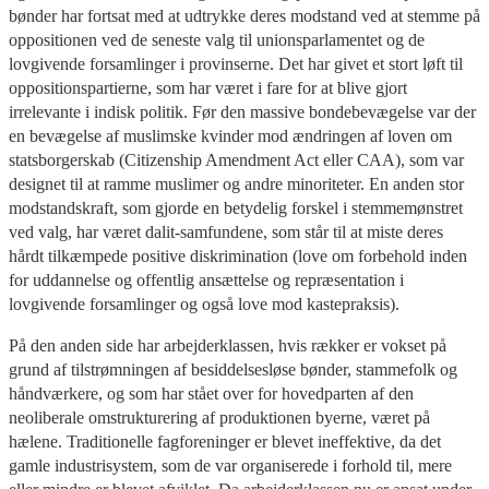
bønder har fortsat med at udtrykke deres modstand ved at stemme på
oppositionen ved de seneste valg til unionsparlamentet og de
lovgivende forsamlinger i provinserne. Det har givet et stort løft til
oppositionspartierne, som har været i fare for at blive gjort
irrelevante i indisk politik. Før den massive bondebevægelse var der
en bevægelse af muslimske kvinder mod ændringen af loven om
statsborgerskab (Citizenship Amendment Act eller CAA), som var
designet til at ramme muslimer og andre minoriteter. En anden stor
modstandskraft, som gjorde en betydelig forskel i stemmemønstret
ved valg, har været dalit-samfundene, som står til at miste deres
hårdt tilkæmpede positive diskrimination (love om forbehold inden
for uddannelse og offentlig ansættelse og repræsentation i
lovgivende forsamlinger og også love mod kastepraksis).
På den anden side har arbejderklassen, hvis rækker er vokset på
grund af tilstrømningen af besiddelsesløse bønder, stammefolk og
håndværkere, og som har stået over for hovedparten af den
neoliberale omstrukturering af produktionen byerne, været på
hælene. Traditionelle fagforeninger er blevet ineffektive, da det
gamle industrisystem, som de var organiserede i forhold til, mere