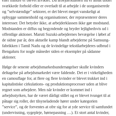
eller mindre er blevet afviklet. Da arbejderklassen nu er ansat under
svækkede forhold eller er overladt til at arbejde i de uorganiserede
og ”selvstændige” sektorer, er det blevet meget vanskeligt at
opbygge sammenhold og organisationer, der repræsenterer deres
interesser. Det betyder ikke, at arbejderklassen ikke gør modstand.
Modstanden er diffus og begyndende og bryder lejlighedsvis ud i
offentlige aktioner. Maruti Suzuki-arbejdernes bevægelse i løbet af
de sidste par år, den aktuelle kamp blandt arbejderne på Samsung-
fabrikken i Tamil Nadu og de kvindelige tekstilarbejderes udbrud i
Bengaluru for nogle måneder siden er eksempler på sådanne
aktioner.
Ifølge de seneste arbejdsmarkedsundersøgelser skulle kvinders
deltagelse på arbejdsmarkedet være faldende. Det er i virkeligheden
en camouflage for, at flere og flere kvinder er blevet trukket ind i
kapitalistiske cirkulations- og produktionsprocesser uden at blive
regnet som arbejdere. Men når kvinder er kommet ind i
arbejdsstyrken, har de været dårligt stillet og er blevet tvunget til at
påtage sig roller, der tilsyneladende hører under kategorien
”service”, og de forventes at ofre sig for at yde service til samfundet
(undervisning, sygepleje, børnepasning …). Et stort antal kvinder,