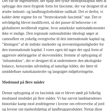
Det var de ingredienser, der hjalp den tyske monopolkapital med at
opbygge den mest frygtede form for fascisme, der var designet til at
ændre industri- og landbrugsforholdene radikalt. Det er derfor, vi
kalder dette regime for en ”fremvoksende fascistisk” stat. Det er
selvfølgelig blevet modificeret, så det passer til behovene i et
globaliseret neoliberalt regime, hvor autarkiske nationaløkonomier
ikke er mulige. Den regionale nationalistiske ideologi søger at
camouflere en ynkelig overgivelse til den internationale kapital og
”åbningen” af de indiske markeder og investeringsmuligheder for
den transnationale kapital. I vores egen tid tager det også form af
aggressiv ødelæggelse af skovområder, fremme af opbygning af
’infrastruktur’, der er designet til at underminere den økologiske
balance, hensynsløs udvinding af naturlige kilder, der fører til
umiddelbare naturkatastrofer og langsigtet miljøforringelse.
Modstand på flere måder
Denne opbygning af en fascistisk stat er blevet stødt på folkelig
modstand modstået på flere måder. Vi har nævnt landmændenes
historiske kamp mod ændringerne i lovene om erhvervelse af jord
og lovene om markedsføring af landbrugsprodukter. Netop disse