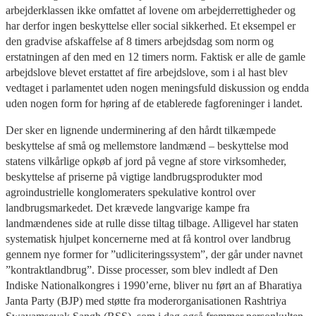
arbejderklassen ikke omfattet af lovene om arbejderrettigheder og
har derfor ingen beskyttelse eller social sikkerhed. Et eksempel er
den gradvise afskaffelse af 8 timers arbejdsdag som norm og
erstatningen af den med en 12 timers norm. Faktisk er alle de gamle
arbejdslove blevet erstattet af fire arbejdslove, som i al hast blev
vedtaget i parlamentet uden nogen meningsfuld diskussion og endda
uden nogen form for høring af de etablerede fagforeninger i landet.
Der sker en lignende underminering af den hårdt tilkæmpede
beskyttelse af små og mellemstore landmænd – beskyttelse mod
statens vilkårlige opkøb af jord på vegne af store virksomheder,
beskyttelse af priserne på vigtige landbrugsprodukter mod
agroindustrielle konglomeraters spekulative kontrol over
landbrugsmarkedet. Det krævede langvarige kampe fra
landmændenes side at rulle disse tiltag tilbage. Alligevel har staten
systematisk hjulpet koncernerne med at få kontrol over landbrug
gennem nye former for ”udliciteringssystem”, der går under navnet
”kontraktlandbrug”. Disse processer, som blev indledt af Den
Indiske Nationalkongres i 1990’erne, bliver nu ført an af Bharatiya
Janta Party (BJP) med støtte fra moderorganisationen Rashtriya