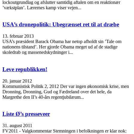
lockoutgrundlag og afslutter samtidig aftalen om en reaktionær
’vækstplan’. Lærernes kamp viser vejen...
USA’s dronepolitik: Ubegrænset ret til at dræbe
13. februar 2013
USA’s præsident Barack Obama har netop afholdt sin ’Tale om
nationens tilstand’. Her gjorde Obama meget ud af de stadige
skoledrab og massenedskydninger i...
Leve republikken!
20. januar 2012
Kommunistisk Politik 2, 2012 Der var ingen økonomisk krise, men
Dronning, Dronning, Gud og Fædreland over det hele, da
Margrethe den II’s 40-års regentjubilæum...
Liste Ø’s presseveer
31. august 2011
FV2011 - Valgkommentar Stemningen i befolkningen er klar nok: