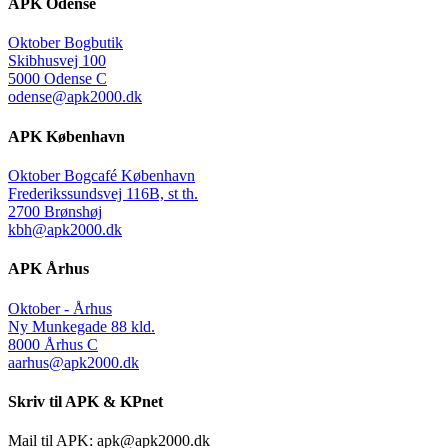
APK Odense
Oktober Bogbutik
Skibhusvej 100
5000 Odense C
odense@apk2000.dk
APK København
Oktober Bogcafé København
Frederikssundsvej 116B, st th.
2700 Brønshøj
kbh@apk2000.dk
APK Århus
Oktober - Århus
Ny Munkegade 88 kld.
8000 Århus C
aarhus@apk2000.dk
Skriv til APK & KPnet
Mail til APK:
apk@apk2000.dk