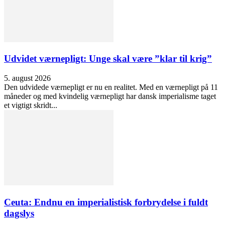
Udvidet værnepligt: Unge skal være ”klar til krig”
5. august 2026
Den udvidede værnepligt er nu en realitet. Med en værnepligt på 11
måneder og med kvindelig værnepligt har dansk imperialisme taget
et vigtigt skridt...
Ceuta: Endnu en imperialistisk forbrydelse i fuldt
dagslys