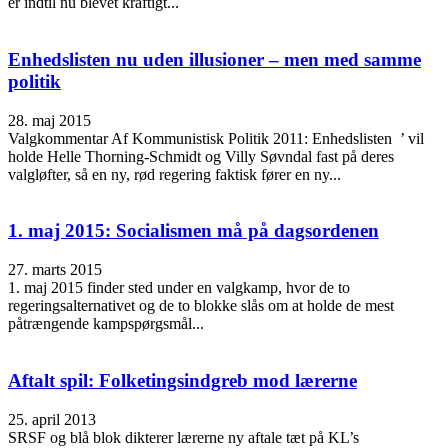
er indtil nu blevet kraftigt...
Enhedslisten nu uden illusioner – men med samme
politik
28. maj 2015
Valgkommentar Af Kommunistisk Politik 2011: Enhedslisten ’ vil
holde Helle Thorning-Schmidt og Villy Søvndal fast på deres
valgløfter, så en ny, rød regering faktisk fører en ny...
1. maj 2015: Socialismen må på dagsordenen
27. marts 2015
1. maj 2015 finder sted under en valgkamp, hvor de to
regeringsalternativet og de to blokke slås om at holde de mest
påtrængende kampspørgsmål...
Aftalt spil: Folketingsindgreb mod lærerne
25. april 2013
SRSF og blå blok dikterer lærerne ny aftale tæt på KL’s