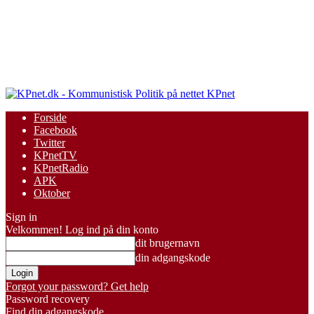
KPnet
Forside
Facebook
Twitter
KPnetTV
KPnetRadio
APK
Oktober
Sign in
Velkommen! Log ind på din konto
dit brugernavn
din adgangskode
Forgot your password? Get help
Password recovery
Find din adgangskode