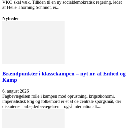
VKO skal væk. Tilliden til en ny socialdemokratisk regering, ledet
af Helle Thorning Schmidt, er...
Nyheder
Brændpunkter i klassekampen – nyt nr. af Enhed og
Kamp
6. august 2026
Fagbevægelsen rolle i kampen mod oprustning, krigsøkonomi,
imperialistisk krig og folkemord er et af de centrale spørgsmål, der
diskuteres i arbejderbevægelsen – også internationalt....