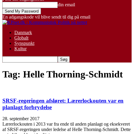
din email
En adgangskode vil blive sendt til dig på email
Danmark
Globalt
Synspunkt
Kultur
Tag: Helle Thorning-Schmidt
SRSF-regeringen afsløret: Lærerlockouten var en
planlagt forbrydelse
28. september 2017
Lærerlockouten i 2013 var fra ende til anden planlagt og eksekveret
af SRSF-regeringen under ledelse af Helle Thorning-Schmidt. Dette