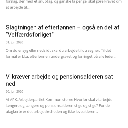
forslag, der med et snuptag, og ganske få penge, skal gøre kravet om
at arbejde til...
Slagtningen af efterlønnen – også en del af
“Velfærdsforliget”
31. juli 2020
Om du er syg eller nedslidt skal du arbejde til du segner. Til det
formål er bl.a. efterlønnen undergravet og forringet på alle leder...
Vi kræver arbejde og pensionsalderen sat
ned
30. juli 2020
Af APK, Arbejderpartiet Kommunisterne Hvorfor skal vi arbejde
længere og længere og pensionsalderen stige og stige? For de
ufaglærte er det arbejdsløsheden og ikke levealderen...