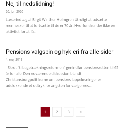
Nej til nedslidning!
20. juli 2020
Læserindlæg af Birgit Winther Holmgren Utroligt at udsætte
mennesker til at fortsætte til de er 70 år. Hvorfor sker der ikke en
aktivitet for at få...
Pensions valgspin og hykleri fra alle sider
4. maj 2019
–Skrot ”tilbagetrækningsreformen” genindfør pensionsretten til 65
år for alle! Den nuværende diskussion blandt
Christansborgpolitikerne om pensions lappeløsninger er
udelukkende et udtryk for angsten for vælgernes...
1
2
3