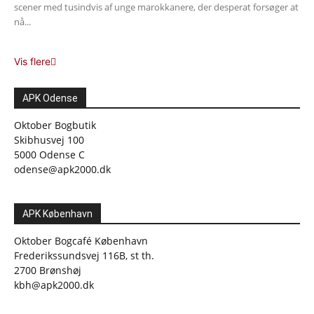
scener med tusindvis af unge marokkanere, der desperat forsøger at
nå...
Vis flere
APK Odense
Oktober Bogbutik
Skibhusvej 100
5000 Odense C
odense@apk2000.dk
APK København
Oktober Bogcafé København
Frederikssundsvej 116B, st th.
2700 Brønshøj
kbh@apk2000.dk