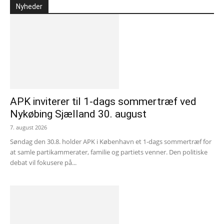
Nyheder
APK inviterer til 1-dags sommertræf ved
Nykøbing Sjælland 30. august
7. august 2026
Søndag den 30.8. holder APK i København et 1-dags sommertræf for
at samle partikammerater, familie og partiets venner. Den politiske
debat vil fokusere på...