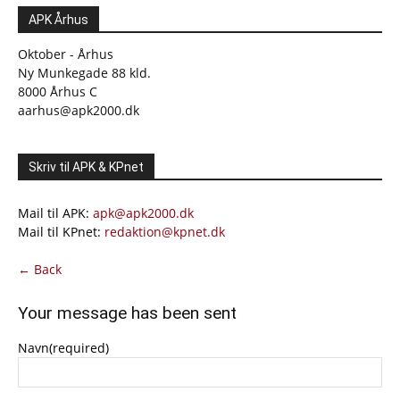
APK Århus
Oktober - Århus
Ny Munkegade 88 kld.
8000 Århus C
aarhus@apk2000.dk
Skriv til APK & KPnet
Mail til APK:
apk@apk2000.dk
Mail til KPnet:
redaktion@kpnet.dk
← Back
Your message has been sent
Navn
(required)