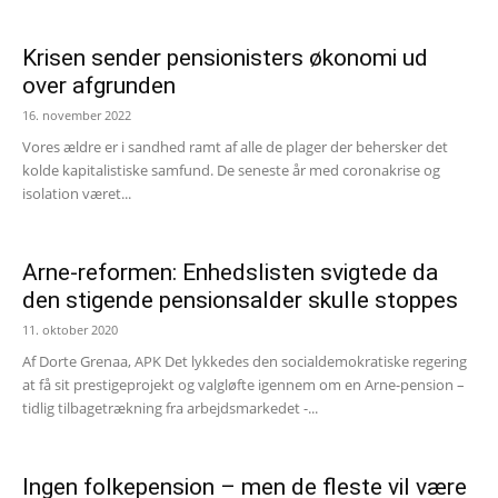
Krisen sender pensionisters økonomi ud
over afgrunden
16. november 2022
Vores ældre er i sandhed ramt af alle de plager der behersker det
kolde kapitalistiske samfund. De seneste år med coronakrise og
isolation været...
Arne-reformen: Enhedslisten svigtede da
den stigende pensionsalder skulle stoppes
11. oktober 2020
Af Dorte Grenaa, APK Det lykkedes den socialdemokratiske regering
at få sit prestigeprojekt og valgløfte igennem om en Arne-pension –
tidlig tilbagetrækning fra arbejdsmarkedet -...
Ingen folkepension – men de fleste vil være