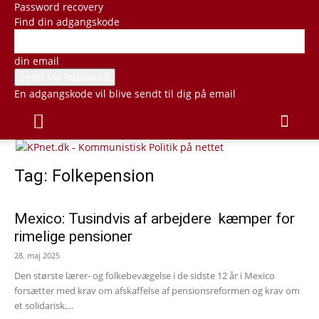
Password recovery
Find din adgangskode
din email
En adgangskode vil blive sendt til dig på email
Tag: Folkepension
Mexico: Tusindvis af arbejdere kæmper for
rimelige pensioner
28. maj 2025
Den største lærer- og folkebevægelse i de sidste 12 år i Mexico
forsætter med krav om afskaffelse af pensionsreformen og krav om
et solidarisk,...