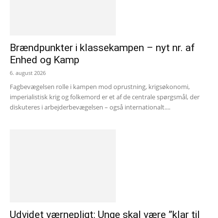
Brændpunkter i klassekampen – nyt nr. af
Enhed og Kamp
6. august 2026
Fagbevægelsen rolle i kampen mod oprustning, krigsøkonomi,
imperialistisk krig og folkemord er et af de centrale spørgsmål, der
diskuteres i arbejderbevægelsen – også internationalt....
Udvidet værnepligt: Unge skal være ”klar til