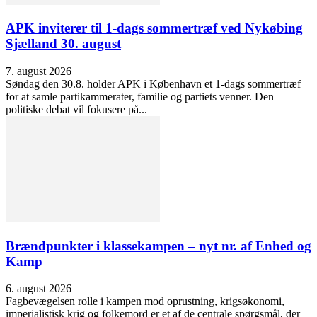
APK inviterer til 1-dags sommertræf ved Nykøbing
Sjælland 30. august
7. august 2026
Søndag den 30.8. holder APK i København et 1-dags sommertræf
for at samle partikammerater, familie og partiets venner. Den
politiske debat vil fokusere på...
Brændpunkter i klassekampen – nyt nr. af Enhed og
Kamp
6. august 2026
Fagbevægelsen rolle i kampen mod oprustning, krigsøkonomi,
imperialistisk krig og folkemord er et af de centrale spørgsmål, der