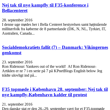
Nej tak til nye kampfly til F35-konference i
Bellacenteret
28. september 2016
I denne uge mødes her i Bella Centeret bestyrelsen samt højtstående
millitærfolk fra køberne de 8 partnerlande (DK, N, NL, Tyrkiet, IT,
Australien, Canada...
Socialdemokratiets fallit (7) – Danmark: Vikingernes
genkomst
23. september 2016
Ron Ridenour: Yankees out of the world! Af Ron Ridenour-
Artiklen er nr 7 i en serie på 7 på KPnetBlogs English below Jeg
trådte ulovligt ind på...
F35 topmøde i København 28. september: Nej tak til
nye kampfly-København kalder til protest
21. september 2016
Den danske stat er den 26.-29. september vært for et F35-topmøde