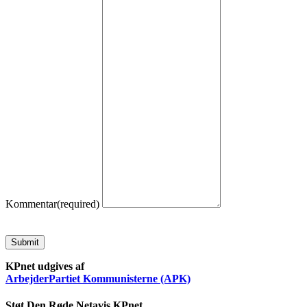
Kommentar
(required)
Submit
KPnet udgives af
ArbejderPartiet Kommunisterne (APK)
Støt Den Røde Netavis KPnet