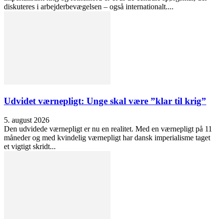
diskuteres i arbejderbevægelsen – også internationalt....
Udvidet værnepligt: Unge skal være ”klar til krig”
5. august 2026
Den udvidede værnepligt er nu en realitet. Med en værnepligt på 11
måneder og med kvindelig værnepligt har dansk imperialisme taget
et vigtigt skridt...