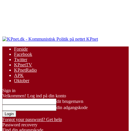
KPnet
Forside
Facebook
Twitter
KPnetTV
KPnetRadio
APK
Oktober
Sign in
Velkommen! Log ind på din konto
dit brugernavn
din adgangskode
Forgot your password? Get help
Password recovery
Find din adgangskode