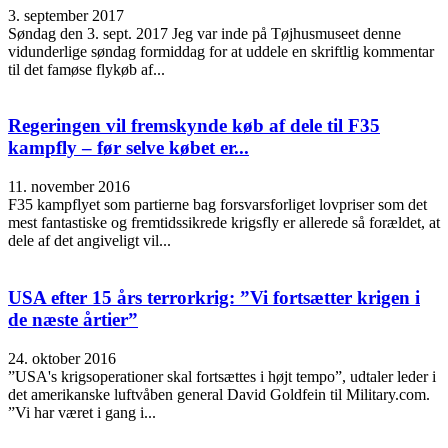
3. september 2017
Søndag den 3. sept. 2017 Jeg var inde på Tøjhusmuseet denne
vidunderlige søndag formiddag for at uddele en skriftlig kommentar
til det famøse flykøb af...
Regeringen vil fremskynde køb af dele til F35
kampfly – før selve købet er...
11. november 2016
F35 kampflyet som partierne bag forsvarsforliget lovpriser som det
mest fantastiske og fremtidssikrede krigsfly er allerede så forældet, at
dele af det angiveligt vil...
USA efter 15 års terrorkrig: ”Vi fortsætter krigen i
de næste årtier”
24. oktober 2016
”USA's krigsoperationer skal fortsættes i højt tempo”, udtaler leder i
det amerikanske luftvåben general David Goldfein til Military.com.
”Vi har været i gang i...