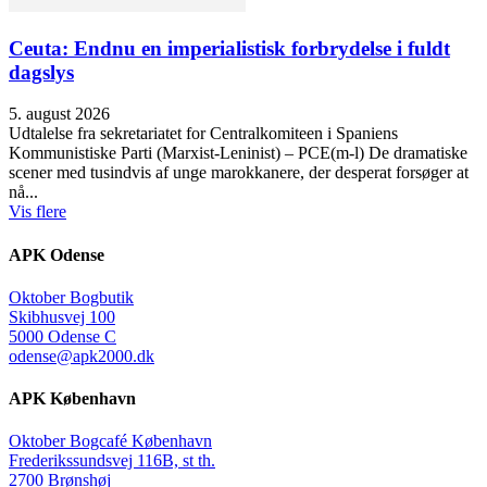
Ceuta: Endnu en imperialistisk forbrydelse i fuldt
dagslys
5. august 2026
Udtalelse fra sekretariatet for Centralkomiteen i Spaniens
Kommunistiske Parti (Marxist-Leninist) – PCE(m-l) De dramatiske
scener med tusindvis af unge marokkanere, der desperat forsøger at
nå...
Vis flere
APK Odense
Oktober Bogbutik
Skibhusvej 100
5000 Odense C
odense@apk2000.dk
APK København
Oktober Bogcafé København
Frederikssundsvej 116B, st th.
2700 Brønshøj