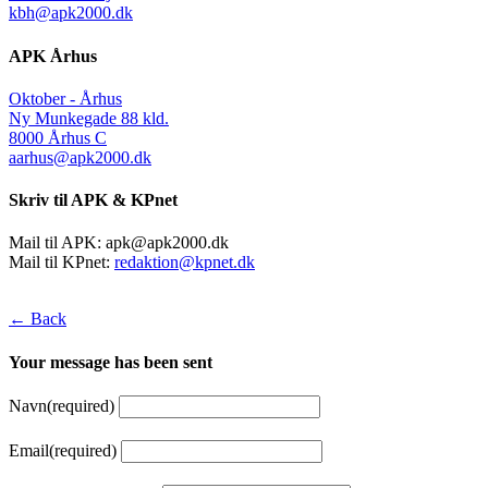
kbh@apk2000.dk
APK Århus
Oktober - Århus
Ny Munkegade 88 kld.
8000 Århus C
aarhus@apk2000.dk
Skriv til APK & KPnet
Mail til APK:
apk@apk2000.dk
Mail til KPnet:
redaktion@kpnet.dk
← Back
Your message has been sent
Navn
(required)
Email
(required)