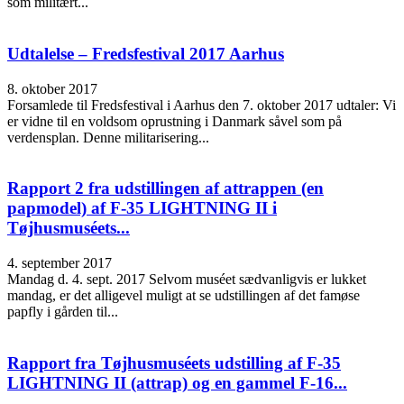
som militært...
Udtalelse – Fredsfestival 2017 Aarhus
8. oktober 2017
Forsamlede til Fredsfestival i Aarhus den 7. oktober 2017 udtaler: Vi
er vidne til en voldsom oprustning i Danmark såvel som på
verdensplan. Denne militarisering...
Rapport 2 fra udstillingen af attrappen (en
papmodel) af F-35 LIGHTNING II i
Tøjhusmuséets...
4. september 2017
Mandag d. 4. sept. 2017 Selvom muséet sædvanligvis er lukket
mandag, er det alligevel muligt at se udstillingen af det famøse
papfly i gården til...
Rapport fra Tøjhusmuséets udstilling af F-35
LIGHTNING II (attrap) og en gammel F-16...