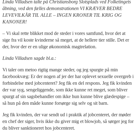
Linda Villadsen talte på Christiansborg Slotsplads ved Folketingets
åbning, ved den fælles demonstrationen
VI KRÆVER BEDRE
LEVEVILKÅR TIL ALLE – INGEN KRONER TIL KRIG OG
KANONER!
– Vi skal rette blikket mod de steder i vores samfund, hvor det at
sige fra vil koste kvinderne så meget, at de hellere tier stille. Det er
der, hvor der er en ulige økonomisk magtrelation.
Linda Villadsen sagde bl.a.:
Vi taler om metoo rigtig mange steder, og jeg spurgte på min
facebookvæg: Er der nogen af jer der har oplevet sexuelle overgreb i
forbindelse med jobcenteret? Jeg fik en del respons. Jeg fik kvinden
der var syg, sengeliggende, som ikke kunne ret meget, som bliver
spurgt af sin sagsbehandler om ikke hun kunne blive glædespige –
så hun på den måde kunne forsørge sig selv og sit barn.
Jeg fik kvinden, der var sendt ud i praktik af jobcenteret, der møder
en chef der siger, hvis ikke du giver mig et blowjob, så sørger jeg for
du bliver sanktioneret hos jobcenteret.