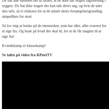
De har alle sammen det til fælles, at de ikke har nogen fagforening i
ryggen. De har ikke nogen der kan tale deres sag, og hvis de taler
den selv, så er risikoen for at de mister deres forsørgelsesgrundlag
simpelthen for stort.
Så lov mig at huske på de mennesker, som har aller, aller sværest for
at sige fra. Og husk på hvad der skal til, for at de får magten til at
sige fra!
Kvindekamp er klassekamp!
Se talen på video fra KPnetTV