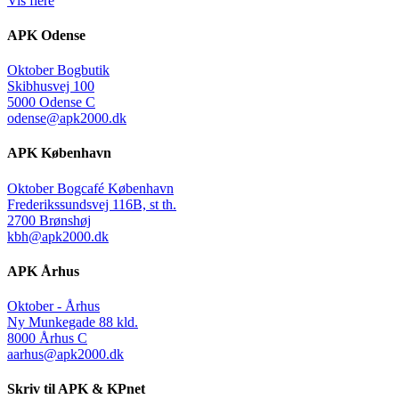
Vis flere
APK Odense
Oktober Bogbutik
Skibhusvej 100
5000 Odense C
odense@apk2000.dk
APK København
Oktober Bogcafé København
Frederikssundsvej 116B, st th.
2700 Brønshøj
kbh@apk2000.dk
APK Århus
Oktober - Århus
Ny Munkegade 88 kld.
8000 Århus C
aarhus@apk2000.dk
Skriv til APK & KPnet