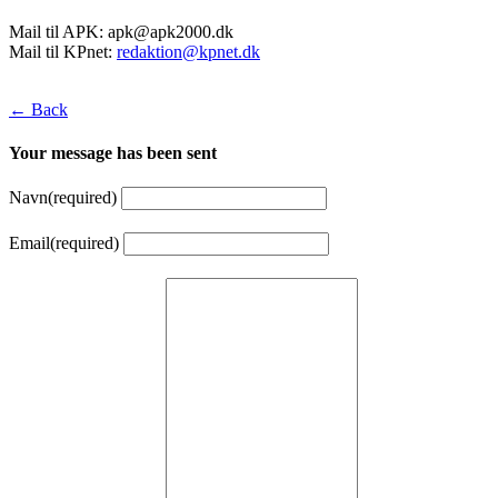
Mail til APK:
apk@apk2000.dk
Mail til KPnet:
redaktion@kpnet.dk
← Back
Your message has been sent
Navn
(required)
Email
(required)