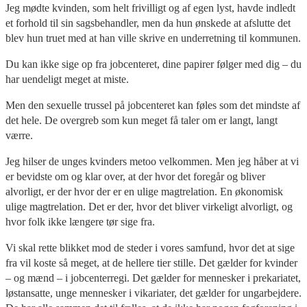
Jeg mødte kvinden, som helt frivilligt og af egen lyst, havde indledt
et forhold til sin sagsbehandler, men da hun ønskede at afslutte det
blev hun truet med at han ville skrive en underretning til kommunen.
Du kan ikke sige op fra jobcenteret, dine papirer følger med dig – du
har uendeligt meget at miste.
Men den sexuelle trussel på jobcenteret kan føles som det mindste af
det hele. De overgreb som kun meget få taler om er langt, langt
værre.
Jeg hilser de unges kvinders metoo velkommen. Men jeg håber at vi
er bevidste om og klar over, at der hvor det foregår og bliver
alvorligt, er der hvor der er en ulige magtrelation. En økonomisk
ulige magtrelation. Det er der, hvor det bliver virkeligt alvorligt, og
hvor folk ikke længere tør sige fra.
Vi skal rette blikket mod de steder i vores samfund, hvor det at sige
fra vil koste så meget, at de hellere tier stille. Det gælder for kvinder
– og mænd – i jobcenterregi. Det gælder for mennesker i prekariatet,
løstansatte, unge mennesker i vikariater, det gælder for ungarbejdere.