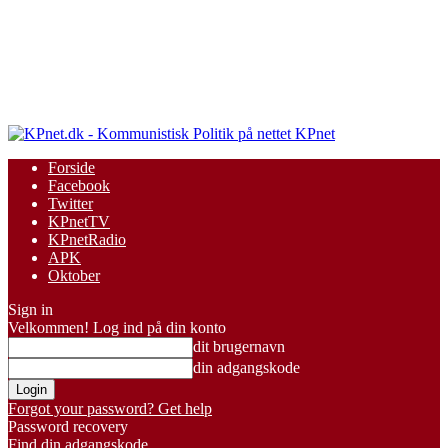
KPnet
Forside
Facebook
Twitter
KPnetTV
KPnetRadio
APK
Oktober
Sign in
Velkommen! Log ind på din konto
dit brugernavn
din adgangskode
Forgot your password? Get help
Password recovery
Find din adgangskode