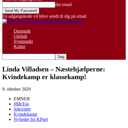
din email
En adgangskode vil blive sendt til dig på email
Danmark
Globalt
Synspunkt
Kultur
Linda Villadsen – Næstehjælperne:
Kvindekamp er klassekamp!
9. oktober 2020
EMNER
#MeToo
Jobcentre
Kvindekamp
Nyheder fra KPnet