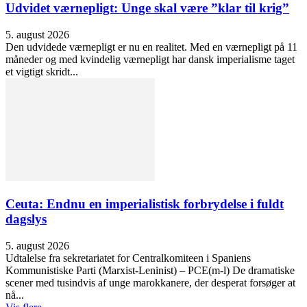
Udvidet værnepligt: Unge skal være ”klar til krig”
5. august 2026
Den udvidede værnepligt er nu en realitet. Med en værnepligt på 11
måneder og med kvindelig værnepligt har dansk imperialisme taget
et vigtigt skridt...
Ceuta: Endnu en imperialistisk forbrydelse i fuldt
dagslys
5. august 2026
Udtalelse fra sekretariatet for Centralkomiteen i Spaniens
Kommunistiske Parti (Marxist-Leninist) – PCE(m-l) De dramatiske
scener med tusindvis af unge marokkanere, der desperat forsøger at
nå...