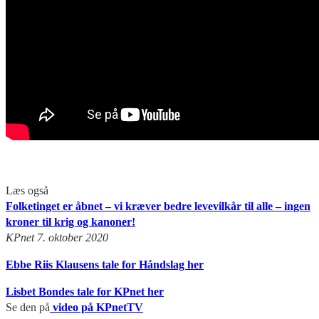
Læs også
Folketinget er åbnet – vi kræver bedre levevilkår til alle – ingen
kroner til krig og kanoner!
KPnet 7. oktober 2020
Ebbe Riis Klausens tale for Håndslag her
Lisbet Bondes tale for KPnet her
Se den på
video på KPnetTV