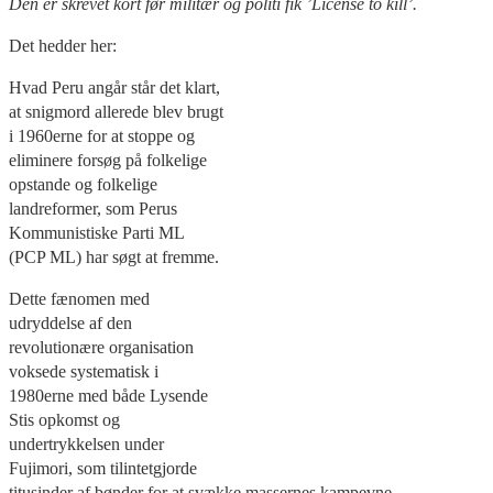
Den er skrevet kort før militær og politi fik ’License to kill’.
Det hedder her:
Hvad Peru angår står det klart,
at snigmord allerede blev brugt
i 1960erne for at stoppe og
eliminere forsøg på folkelige
opstande og folkelige
landreformer, som Perus
Kommunistiske Parti ML
(PCP ML) har søgt at fremme.
Dette fænomen med
udryddelse af den
revolutionære organisation
voksede systematisk i
1980erne med både Lysende
Stis opkomst og
undertrykkelsen under
Fujimori, som tilintetgjorde
titusinder af bønder for at svække massernes kampevne.