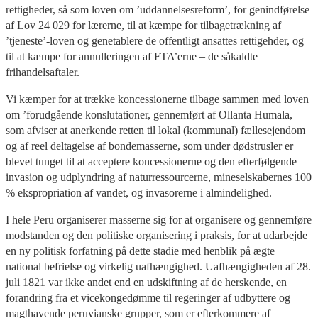
rettigheder, så som loven om ’uddannelsesreform’, for genindførelse
af Lov 24 029 for lærerne, til at kæmpe for tilbagetrækning af
’tjeneste’-loven og genetablere de offentligt ansattes rettigehder, og
til at kæmpe for annulleringen af FTA’erne – de såkaldte
frihandelsaftaler.
Vi kæmper for at trække koncessionerne tilbage sammen med loven
om ’forudgående konslutationer, gennemført af Ollanta Humala,
som afviser at anerkende retten til lokal (kommunal) fællesejendom
og af reel deltagelse af bondemasserne, som under dødstrusler er
blevet tunget til at acceptere koncessionerne og den efterfølgende
invasion og udplyndring af naturressourcerne, mineselskabernes 100
% ekspropriation af vandet, og invasorerne i almindelighed.
I hele Peru organiserer masserne sig for at organisere og gennemføre
modstanden og den politiske organisering i praksis, for at udarbejde
en ny politisk forfatning på dette stadie med henblik på ægte
national befrielse og virkelig uafhængighed. Uafhængigheden af 28.
juli 1821 var ikke andet end en udskiftning af de herskende, en
forandring fra et vicekongedømme til regeringer af udbyttere og
magthavende peruvianske grupper, som er efterkommere af