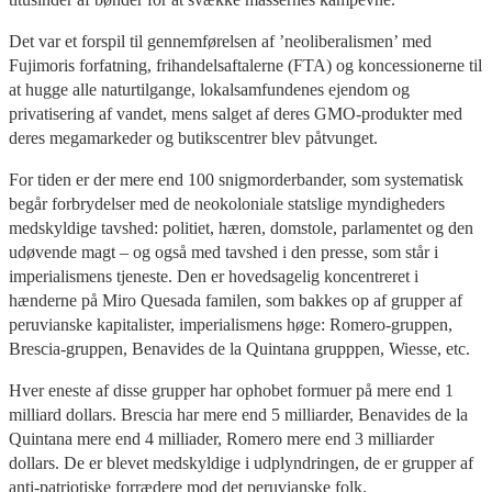
Det var et forspil til gennemførelsen af ’neoliberalismen’ med
Fujimoris forfatning, frihandelsaftalerne (FTA) og koncessionerne til
at hugge alle naturtilgange, lokalsamfundenes ejendom og
privatisering af vandet, mens salget af deres GMO-produkter med
deres megamarkeder og butikscentrer blev påtvunget.
For tiden er der mere end 100 snigmorderbander, som systematisk
begår forbrydelser med de neokoloniale statslige myndigheders
medskyldige tavshed: politiet, hæren, domstole, parlamentet og den
udøvende magt – og også med tavshed i den presse, som står i
imperialismens tjeneste. Den er hovedsagelig koncentreret i
hænderne på Miro Quesada familen, som bakkes op af grupper af
peruvianske kapitalister, imperialismens høge: Romero-gruppen,
Brescia-gruppen, Benavides de la Quintana grupppen, Wiesse, etc.
Hver eneste af disse grupper har ophobet formuer på mere end 1
milliard dollars. Brescia har mere end 5 milliarder, Benavides de la
Quintana mere end 4 milliader, Romero mere end 3 milliarder
dollars. De er blevet medskyldige i udplyndringen, de er grupper af
anti-patriotiske forrædere mod det peruvianske folk.