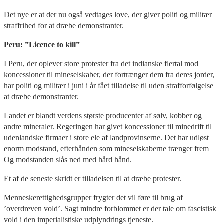
Det nye er at der nu også vedtages love, der giver politi og militær
straffrihed for at dræbe demonstranter.
Peru: ”Licence to kill”
I Peru, der oplever store protester fra det indianske flertal mod
koncessioner til mineselskaber, der fortrænger dem fra deres jorder,
har politi og militær i juni i år fået tilladelse til uden strafforfølgelse
at dræbe demonstranter.
Landet er blandt verdens største producenter af sølv, kobber og
andre mineraler. Regeringen har givet koncessioner til minedrift til
udenlandske firmaer i store ele af landprovinserne. Det har udløst
enorm modstand, efterhånden som mineselskaberne trænger frem
Og modstanden slås ned med hård hånd.
Et af de seneste skridt er tilladelsen til at dræbe protester.
Menneskerettighedsgrupper frygter det vil føre til brug af
’overdreven vold’. Sagt mindre forblommet er der tale om fascistisk
vold i den imperialistiske udplyndrings tjeneste.