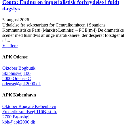
Ceuta: Endnu en imperialistisk forbrydelse i fuldt
dagslys
5. august 2026
Udtalelse fra sekretariatet for Centralkomiteen i Spaniens
Kommunistiske Parti (Marxist-Leninist) – PCE(m-l) De dramatiske
scener med tusindvis af unge marokkanere, der desperat forsøger at
nå...
Vis flere
APK Odense
Oktober Bogbutik
Skibhusvej 100
5000 Odense C
odense@apk2000.dk
APK København
Oktober Bogcafé København
Frederikssundsvej 116B, st th.
2700 Brønshøj
kbh@apk2000.dk