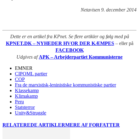
Netavisen 9. december 2014
Dette er en artikel fra KPnet. Se flere artikler og følg med på
KPNET.DK – NYHEDER HVOR DER KÆMPES
– eller på
FACEBOOK
Udgives af
APK – Arbejderpartiet Kommunisterne
EMNER
CIPOML partier
COP
Fra de marxistisk-leninistiske kommunistiske partier
Klassekamp
Klimakamp
Peru
Statsterror
Unity&Struggle
RELATEREDE ARTIKLER
MERE AF FORFATTER