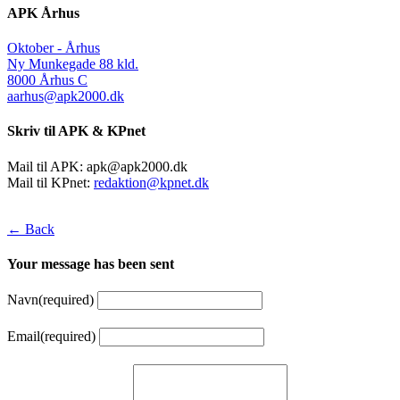
APK Århus
Oktober - Århus
Ny Munkegade 88 kld.
8000 Århus C
aarhus@apk2000.dk
Skriv til APK & KPnet
Mail til APK:
apk@apk2000.dk
Mail til KPnet:
redaktion@kpnet.dk
← Back
Your message has been sent
Navn
(required)
Email
(required)