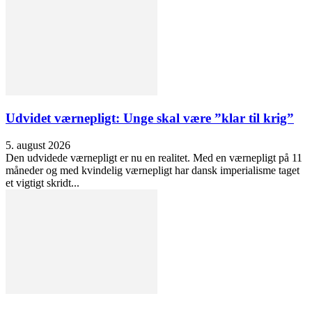
Udvidet værnepligt: Unge skal være ”klar til krig”
5. august 2026
Den udvidede værnepligt er nu en realitet. Med en værnepligt på 11
måneder og med kvindelig værnepligt har dansk imperialisme taget
et vigtigt skridt...