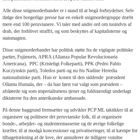
Alle disse snigmorderbander er i stand til at begå forbrydelser. Selv
ifølge den borgerlige presse har en enkelt snigmordergruppe dræbt
mere end 100 peruvianere. Vi taler med andre ord om tusindvis af
drab, der forbliver straffri, og som beskyttes af kapitalisterne og
statsmagten.
Disse snigmorderbander har politisk støtte fra de vigtigste politiske
partier, Fujimoris, APRA (Alianza Popular Revolucionaria
Americana), PPC (Kristeligt Folkeparti), PPK (Pedro Pablo
Kuczynskis parti), Toledos parti og nu fru Nadine Heredia
nationalistiske parti. Hun er konen til den siddende præsident
Ollanta Humala, der – da han først var valgt som præsident –
afslørede sig som imperialismens tjener og fuldstændigt underlagt
diktaterne fra den amerikanske ambassade.
På denne baggrund fremsætter og udvikler PCP ML taktikker til at
organisere og politisere det peruvianske folk, til at organisere
bonde-, arbejder- og studentermasserne og de øvrige folkelige
kræfter, til at modgå koncessioner og privatiseringer, til at kæmpe for
tilbagetrækning af de love, der annullerer de tidligere vundne