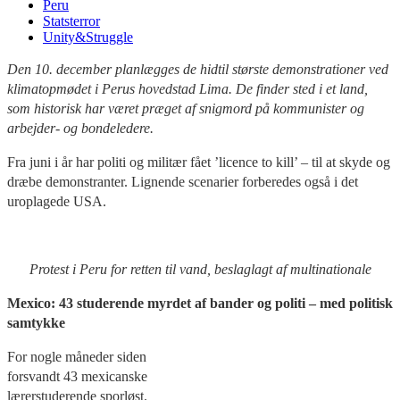
Peru
Statsterror
Unity&Struggle
Den 10. december planlægges de hidtil største demonstrationer ved
klimatopmødet i Perus hovedstad Lima. De finder sted i et land,
som historisk har været præget af snigmord på kommunister og
arbejder- og bondeledere.
Fra juni i år har politi og militær fået ’licence to kill’ – til at skyde og
dræbe demonstranter. Lignende scenarier forberedes også i det
uroplagede USA.
Protest i Peru for retten til vand, beslaglagt af multinationale
Mexico: 43 studerende myrdet af bander og politi – med politisk
samtykke
For nogle måneder siden
forsvandt 43 mexicanske
lærerstuderende sporløst.