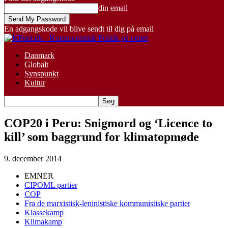
din email
En adgangskode vil blive sendt til dig på email
Danmark
Globalt
Synspunkt
Kultur
COP20 i Peru: Snigmord og ‘Licence to
kill’ som baggrund for klimatopmøde
9. december 2014
EMNER
CIPOML partier
COP
Fra de marxistisk-leninistiske kommunistiske partier
Klassekamp
Klimakamp