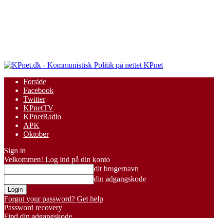
KPnet
Forside
Facebook
Twitter
KPnetTV
KPnetRadio
APK
Oktober
Sign in
Velkommen! Log ind på din konto
dit brugernavn
din adgangskode
Forgot your password? Get help
Password recovery
Find din adgangskode