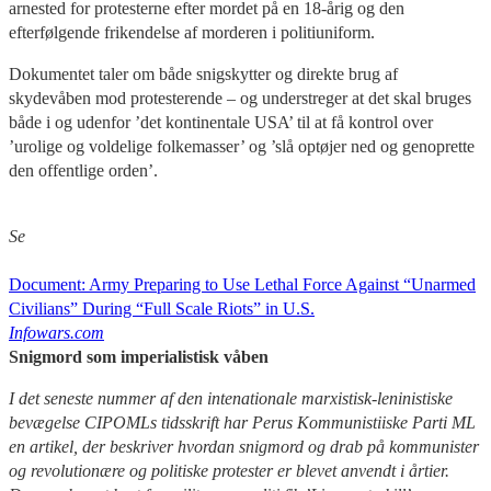
arnested for protesterne efter mordet på en 18-årig og den
efterfølgende frikendelse af morderen i politiuniform.
Dokumentet taler om både snigskytter og direkte brug af
skydevåben mod protesterende – og understreger at det skal bruges
både i og udenfor ’det kontinentale USA’ til at få kontrol over
’urolige og voldelige folkemasser’ og ’slå optøjer ned og genoprette
den offentlige orden’.
Se
Document: Army Preparing to Use Lethal Force Against “Unarmed
Civilians” During “Full Scale Riots” in U.S.
Infowars.com
Snigmord som imperialistisk våben
I det seneste nummer af den intenationale marxistisk-leninistiske
bevægelse CIPOMLs tidsskrift har Perus Kommunistiiske Parti ML
en artikel, der beskriver hvordan snigmord og drab på kommunister
og revolutionære og politiske protester er blevet anvendt i årtier.