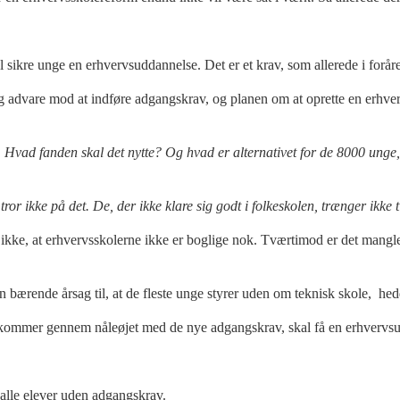
 sikre unge en erhvervsuddannelse. Det er et krav, som allerede i forå
advare mod at indføre adgangskrav, og planen om at oprette en erhverv
e. Hvad fanden skal det nytte? Og hvad er alternativet for de 8000 un
 tror ikke på det. De, der ikke klare sig godt i folkeskolen, trænger ikke
ke, at erhvervsskolerne ikke er boglige nok. Tværtimod er det manglen 
en bærende årsag til, at de fleste unge styrer uden om teknisk skole, h
e kommer gennem nåleøjet med de nye adgangskrav, skal få en erhvervs
 alle elever uden adgangskrav.