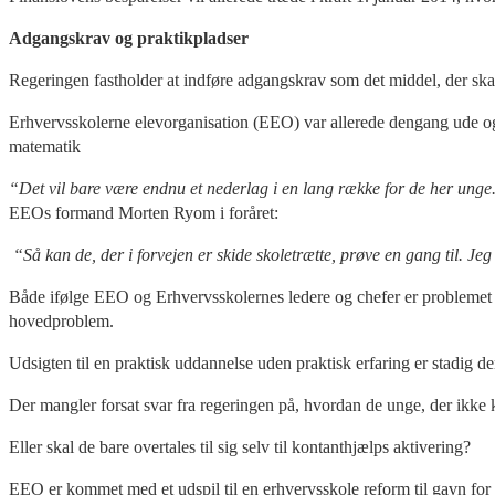
Adgangskrav og praktikpladser
Regeringen fastholder at indføre adgangskrav som det middel, der skal
Erhvervsskolerne elevorganisation (EEO) var allerede dengang ude og 
matematik
“Det vil bare være endnu et nederlag i en lang række for de her ung
EEOs formand Morten Ryom i foråret:
“Så kan de, der i forvejen er skide skoletrætte, prøve en gang til. Jeg
Både ifølge EEO og Erhvervsskolernes ledere og chefer er problemet ik
hovedproblem.
Udsigten til en praktisk uddannelse uden praktisk erfaring er stadig d
Der mangler forsat svar fra regeringen på, hvordan de unge, der ikk
Eller skal de bare overtales til sig selv til kontanthjælps aktivering?
EEO er kommet med et udspil til en erhvervsskole reform til gavn for