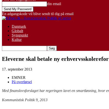
din email
En adgangskode vil blive sendt til dig på email
Danmark
Globalt
Synspunkt
Kultur
Eleverne skal betale ny erhvervsskolerefo
17. september 2013
EMNER
På overførsel
Med finanslovsforslaget har regeringen lavet en smartløsning, hvor er
Kommunistisk Politik 9, 2013