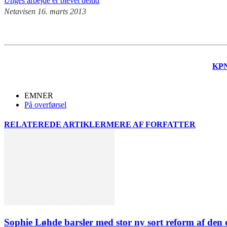
Unges arbejde er blevet deltid
Netavisen 16. marts 2013
KP
EMNER
På overførsel
RELATEREDE ARTIKLER
MERE AF FORFATTER
Sophie Løhde barsler med stor ny sort reform af den o