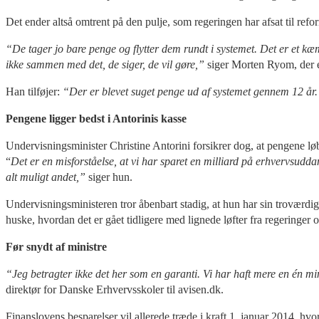
Det ender altså omtrent på den pulje, som regeringen har afsat til refo
“De tager jo bare penge og flytter dem rundt i systemet. Det er et kæ
ikke sammen med det, de siger, de vil gøre,”
siger Morten Ryom, der e
Han tilføjer:
“Der er blevet suget penge ud af systemet gennem 12 år. 
Pengene ligger bedst i Antorinis kasse
Undervisningsminister Christine Antorini forsikrer dog, at pengene løbe
“
Det er en misforståelse, at vi har sparet en milliard på erhvervsudda
alt muligt andet,”
siger hun.
Undervisningsministeren tror åbenbart stadig, at hun har sin troværdig
huske, hvordan det er gået tidligere med lignede løfter fra regeringer o
Før snydt af ministre
“Jeg betragter ikke det her som en garanti. Vi har haft mere en én minist
direktør for Danske Erhvervsskoler til avisen.dk.
Finanslovens besparelser vil allerede træde i kraft 1. januar 2014, h