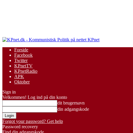
KPnet
Forside
Facebook
Twitter
KPnetTV
KPnetRadio
APK
Oktober
Sign in
Velkommen! Log ind på din konto
dit brugernavn
din adgangskode
Forgot your password? Get help
Password recovery
Find din adgangskode