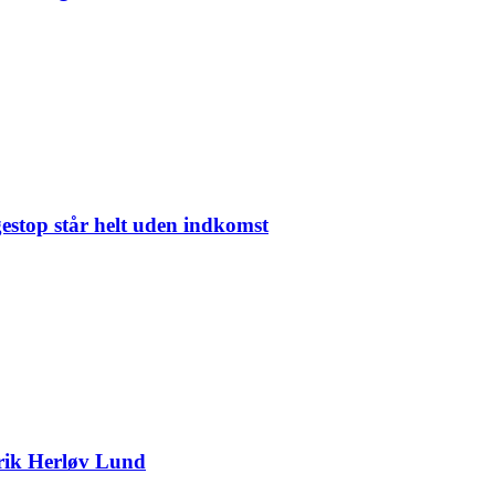
gestop står helt uden indkomst
nrik Herløv Lund