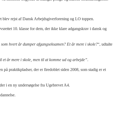
ret blev rejst af Dansk Arbejdsgiverforening og LO toppen.
srettet 10. klasse for dem, der ikke klare adgangskrav i dansk og
ge, som hvert år dumper afgangseksamen? Et år mere i skole?
“, udtalte
 til et år mere i skole, men til at komme ud og arbejde”
.
på praktikpladser, der er firedoblet siden 2008, som stadig er et
edder i en ny undersøgelse fra Ugebrevet A4.
udannelse.