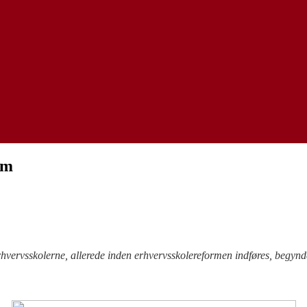
rm
hvervsskolerne, allerede inden erhvervsskolereformen indføres, begynde