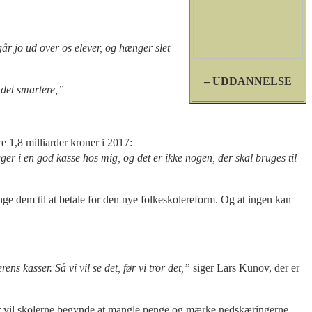
år jo ud over os elever, og hænger slet
– UDDANNELSE
 det smartere,”
e 1,8 milliarder kroner i 2017:
ger i en god kasse hos mig, og det er ikke nogen, der skal bruges til
inge dem til at betale for den nye folkeskolereform. Og at ingen kan
ns kasser. Så vi vil se det, før vi tror det,”
siger Lars Kunov, der er
 der vil skolerne begynde at mangle penge og mærke nedskæringerne.