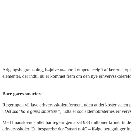
Adgangsbegrænsning, højniveau-spor, kompetenceløft af lærerne, opkva
elementer, der indtil nu er kommet frem om den nye erhvervsskoleref
Bare gøres smartere
Regeringen vil lave erhvervsskolereformen, uden at det koster staten 
”
Det skal bare gøres smartere”,
udtaler socialdemokraternes erhverv
Med finanslovudspillet har regeringen afsat 983 millioner kroner til d
erhvervsskoler. En besparelse der ”smart nok” – ifølge beregninger fr