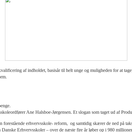
lificering af indholdet, basisår til helt unge og muligheden for at ta
orm.
penge.
sskoleordfører Ane Halsboe-Jørgensen. Et slogan som taget ud af Prod
en forestående erhvervsskole- reform, og samtidig skærer de ned på taks
a Danske Erhvervsskoler – over de næste fire år løber op i 980 millioner