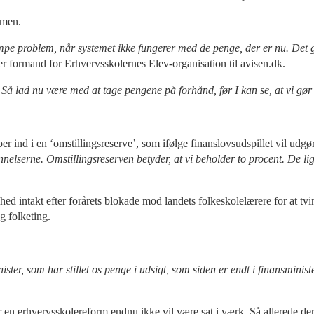
rmen.
mpe problem, når systemet ikke fungerer med de penge, der er nu. Det g
r formand for Erhvervsskolernes Elev-organisation til avisen.dk.
Så lad nu være med at tage pengene på forhånd, før I kan se, at vi gør
r ind i en ‘omstillingsreserve’, som ifølge finanslovsudspillet vil udgør
nnelserne. Omstillingsreserven betyder, at vi beholder to procent. De lig
hed intakt efter forårets blokade mod landets folkeskolelærere for at tv
g folketing.
er, som har stillet os penge i udsigt, som siden er endt i finansministere
vor en erhvervsskolereform endnu ikke vil være sat i værk. Så allerede