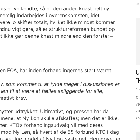
ar
 er velkendte, så er den anden knast helt ny.
nemlig indarbejdes i overenskomsten, idet
re jo skifter totalt, hvilket ikke mindst kommer
 endnu vigtigere, så er strukturreformen bundet op
et ikke gør denne knast mindre end den første; –
en FOA, har inden forhandlingernes start været
U
”
rav, som kommer til at fylde meget i diskussionen er
5.
løn til at være et fælles anliggende for alle
,
mativt krav.
De
væ
væ
enytter udtrykket: Ultimativt, og pressen har da
sk
 mene, at Ny Løn skulle afskaffes; men det er ikke,
ner. KTO’s forhandlingsudvalg vil med deres
n mod Ny Løn, så hvert af de 55 forbund KTO i dag
gen særlige model af Ny Løn-systemet. Herudover er