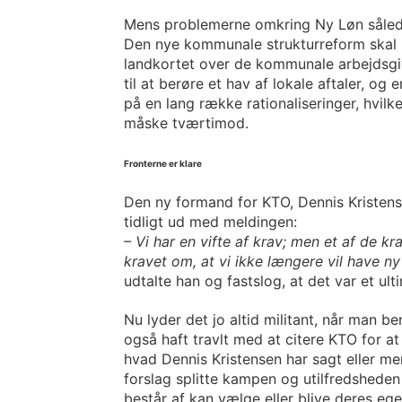
Mens problemerne omkring Ny Løn således
Den nye kommunale strukturreform skal 
landkortet over de kommunale arbejdsgive
til at berøre et hav af lokale aftaler, og
på en lang række rationaliseringer, hvilk
måske tværtimod.
Fronterne er klare
Den ny formand for KTO, Dennis Kristens
tidligt ud med meldingen:
– Vi har en vifte af krav; men et af de k
kravet om, at vi ikke længere vil have ny 
udtalte han og fastslog, at det var et ulti
Nu lyder det jo altid militant, når man b
også haft travlt med at citere KTO for at
hvad Dennis Kristensen har sagt eller me
forslag splitte kampen og utilfredshede
består af kan vælge eller blive deres e