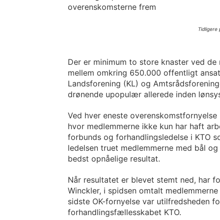
overenskomsterne frem
Tidligere
Der er minimum to store knaster ved de
mellem omkring 650.000 offentligt ansa
Landsforening (KL) og Amtsrådsforening
drønende upopulær allerede inden lønsys
Ved hver eneste overenskomstfornyelse h
hvor medlemmerne ikke kun har haft ar
forbunds og forhandlingsledelse i KTO 
ledelsen truet medlemmerne med bål og b
bedst opnåelige resultat.
Når resultatet er blevet stemt ned, har
Winckler, i spidsen omtalt medlemmerne 
sidste OK-fornyelse var utilfredsheden fo
forhandlingsfællesskabet KTO.