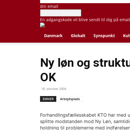
din email
En adgangskode vil blive sendt til dig på emai
Danmark
Globalt
Synspunkt
Kul
Ny løn og strukt
OK
18. oktober 2004
EMNER
Arbejdsplads
Forhandlingsfællesskabet KTO har med uds
splitte modstanden mod Ny Løn, samtidi
holdning til problemerne med indførelse