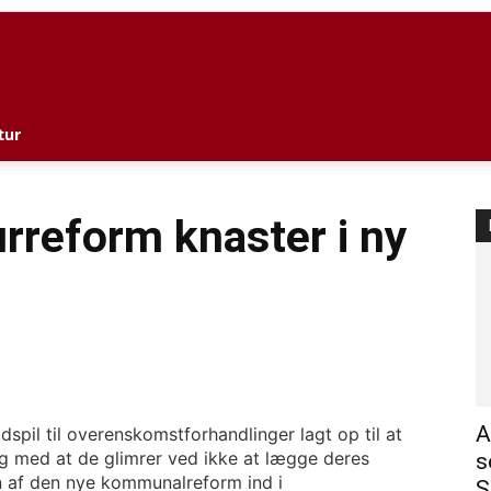
l
tur
urreform knaster i ny
A
pil til overenskomstforhandlinger lagt op til at
g med at de glimrer ved ikke at lægge deres
s
n af den nye kommunalreform ind i
S