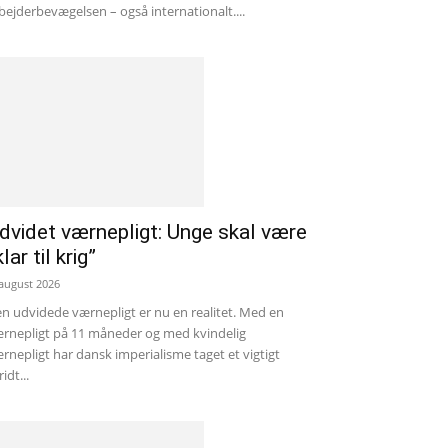
bejderbevægelsen – også internationalt....
dvidet værnepligt: Unge skal være
klar til krig”
 august 2026
n udvidede værnepligt er nu en realitet. Med en
rnepligt på 11 måneder og med kvindelig
rnepligt har dansk imperialisme taget et vigtigt
ridt...