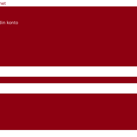
net
din konto