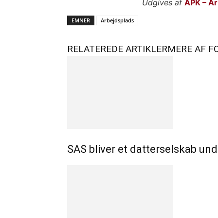
Udgives af
APK – Ar
EMNER
Arbejdsplads
RELATEREDE ARTIKLER
MERE AF F
SAS bliver et datterselskab un