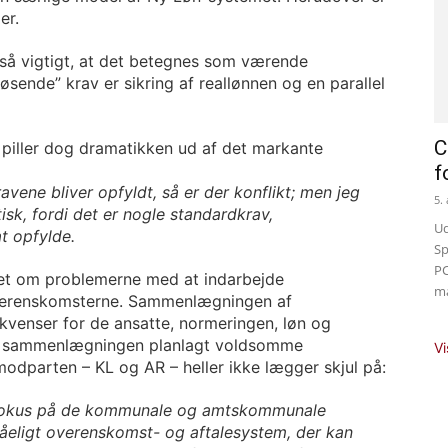
er.
 så vigtigt, at det betegnes som værende
øsende” krav er sikring af reallønnen og en parallel
C
piller dog dramatikken ud af det markante
f
avene bliver opfyldt, så er der konflikt; men jeg
5.
sk, fordi det er nogle standardkrav,
Ud
t opfylde.
Sp
PC
et om problemerne med at indarbejde
ma
overenskomsterne. Sammenlægningen af
kvenser for de ansatte, normeringen, løn og
 på sammenlægningen planlagt voldsomme
Vi
 modparten – KL og AR – heller ikke lægger skjul på:
fokus på de kommunale og amtskommunale
tåeligt overenskomst- og aftalesystem, der kan