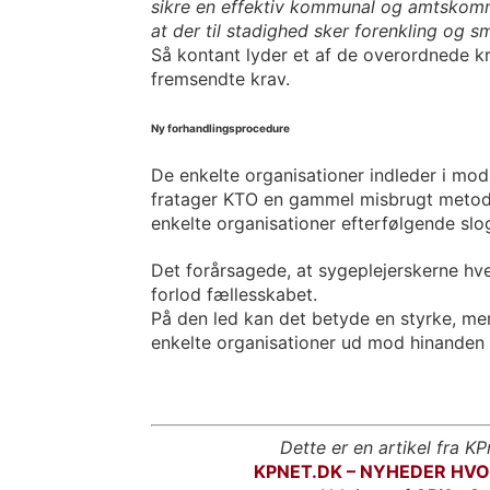
sikre en effektiv kommunal og amtskomm
at der til stadighed sker forenkling og 
Så kontant lyder et af de overordnede kr
fremsendte krav.
Ny forhandlingsprocedure
De enkelte organisationer indleder i mods
fratager KTO en gammel misbrugt metode
enkelte organisationer efterfølgende slo
Det forårsagede, at sygeplejerskerne hver
forlod fællesskabet.
På den led kan det betyde en styrke, men 
enkelte organisationer ud mod hinanden e
Dette er en artikel fra KP
KPNET.DK – NYHEDER HV