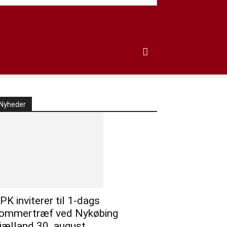
Nyheder
PK inviterer til 1-dags
ommertræf ved Nykøbing
jælland 30. august