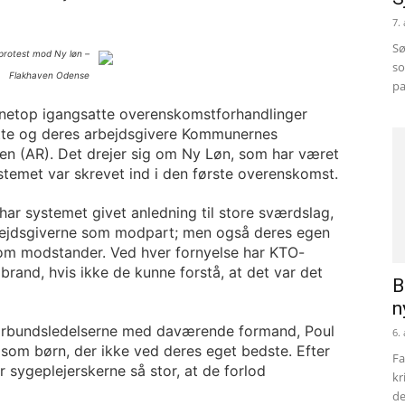
7.
Sø
 protest mod Ny løn –
so
Flakhaven Odense
pa
 netop igangsatte overenskomstforhandlinger
tte og deres arbejdsgivere Kommunernes
en (AR). Det drejer sig om Ny Løn, som har været
temet var skrevet ind i den første overenskomst.
ar systemet givet anledning til store sværdslag,
bejdsgiverne som modpart; men også deres egen
som modstander. Ved hver fornyelse har KTO-
rand, hvis ikke de kunne forstå, at det var det
B
n
 forbundsledelserne med daværende formand, Poul
6.
som børn, der ikke ved deres eget bedste. Efter
Fa
r sygeplejerskerne så stor, at de forlod
kr
de