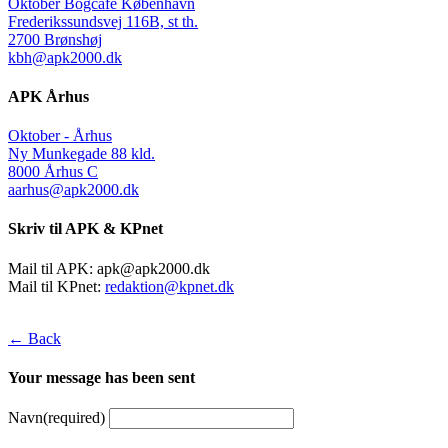
Oktober Bogcafé København
Frederikssundsvej 116B, st th.
2700 Brønshøj
kbh@apk2000.dk
APK Århus
Oktober - Århus
Ny Munkegade 88 kld.
8000 Århus C
aarhus@apk2000.dk
Skriv til APK & KPnet
Mail til APK:
apk@apk2000.dk
Mail til KPnet:
redaktion@kpnet.dk
← Back
Your message has been sent
Navn
(required)