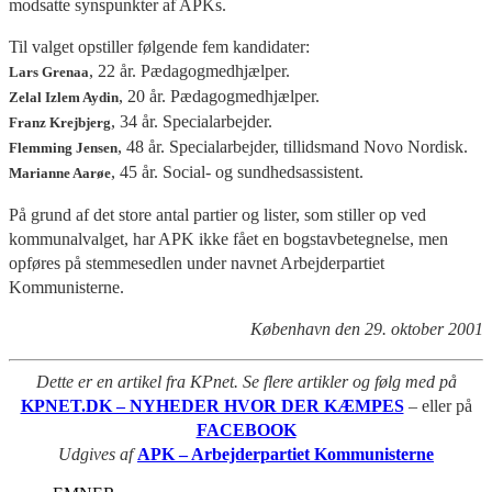
modsatte synspunkter af APKs.
Til valget opstiller følgende fem kandidater:
, 22 år. Pædagogmedhjælper.
Lars Grenaa
, 20 år. Pædagogmedhjælper.
Zelal Izlem Aydin
, 34 år. Specialarbejder.
Franz Krejbjerg
, 48 år. Specialarbejder, tillidsmand Novo Nordisk.
Flemming Jensen
, 45 år. Social- og sundhedsassistent.
Marianne Aarøe
På grund af det store antal partier og lister, som stiller op ved
kommunalvalget, har APK ikke fået en bogstavbetegnelse, men
opføres på stemmesedlen under navnet Arbejderpartiet
Kommunisterne.
København den 29. oktober 2001
Dette er en artikel fra KPnet. Se flere artikler og følg med på
KPNET.DK – NYHEDER HVOR DER KÆMPES
– eller på
FACEBOOK
Udgives af
APK – Arbejderpartiet Kommunisterne