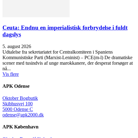
Ceuta: Endnu en imperialistisk forbrydelse i fuldt
dagslys
5. august 2026
Udtalelse fra sekretariatet for Centralkomiteen i Spaniens
Kommunistiske Parti (Marxist-Leninist) – PCE(m-l) De dramatiske
scener med tusindvis af unge marokkanere, der desperat forsøger at
nå...
Vis flere
APK Odense
Oktober Bogbutik
Skibhusvej 100
5000 Odense C
odense@apk2000.dk
APK København