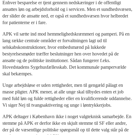
Enhver besparelse er tjent gennem nedskæringer i de offentligt
ansattes løn og arbejdsforhold og i servicen. Men et sundhedsvæsen,
der slider de ansatte ned, er også et sundhedsvæsen hvor helbredet
for patienterne er i fare.
APK vil sætte ind mod hemmelighedskræmmeri og pamperi. På en
lang række centrale områder er forvaltningen lagt ud til
selskabskonstruktioner, hvor embedsmænd på lukkede
bestyrelsesmøder træffer beslutninger hen over hovedet på de
ansatte og de politiske institutioner. Sådan fungerer f.eks.
Hovedstadens Sygehusfællesskab. Det kommunale pampervælde
skal bekæmpes.
Unge arbejdsløse er uden rettigheder, men til gengæld pålagt en
masse pligter. APK mener, at alle unge skal tilbydes enten et job
med fuld løn og fulde rettigheder eller en kvalificerende uddannelse.
Vi siger Nej til tvangsaktivering og unge i løntrykkerjobs.
APK deltager i København ikke i noget valgteknisk samarbejde. En
stemme på APK er derfor ikke en skjult stemme til SF eller andre,
der på de væsentlige politiske spørgsmål op til dette valg står på de