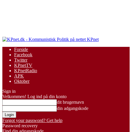
KPnet
Forside
Facebook
Twitter
KPnetTV
KPnetRadio
APK
Oktober
Sign in
Velkommen! Log ind på din konto
dit brugernavn
din adgangskode
Forgot your password? Get help
Password recovery
Find din adgangskode