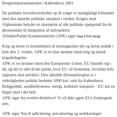
Borgerrepræsentationen i København 2001.
De politiske hovedoverskrifter op til valget er uundgåeligt forbundet
med den aktuelle politiske situation i verden. Krigen mod
Afghanistan betyder en skærpelse af alle politiske spørgsmål fra de
økonomiske til integration af indvandrere.
ArbejderPartiet Kommunisterne (APK) siger
Stop USA’s krig!
Krig og terror er fortsættelsen af stormagternes del og hersk politik i
hele den 3. verden. APK er en klar stemme imod krig og dansk
krigsdeltagelse.
APK er en stemme imod den Europæiske Union. EU blander sig i
alt, og det er nået til det punkt, hvor EU vil bestemme, hvordan hele
regionen skal udvikles. Den såkaldte Øresundsregion er i
virkeligheden politisk besluttet 1000 km. væk fra København.
Boligpolitik, sundhedsvæsen, energi, kollektiv transport – EU har en
finger med i det hele.
APK siger fra overfor direktiver! Vi vil ikke agere EUs forlængede
arm.
APK siger Nej til udlicitering, privatisering og nedskæringer.