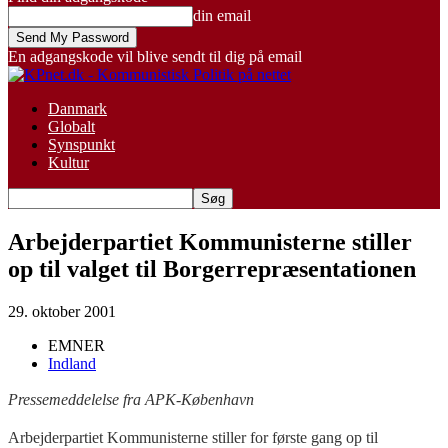
din email
En adgangskode vil blive sendt til dig på email
Danmark
Globalt
Synspunkt
Kultur
Arbejderpartiet Kommunisterne stiller
op til valget til Borgerrepræsentationen
29. oktober 2001
EMNER
Indland
Pressemeddelelse fra APK-København
Arbejderpartiet Kommunisterne stiller for første gang op til