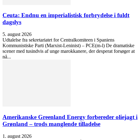
Ceuta: Endnu en imperialistisk forbrydelse i fuldt
dagslys
5. august 2026
Udtalelse fra sekretariatet for Centralkomiteen i Spaniens
Kommunistiske Parti (Marxist-Leninist) – PCE(m-l) De dramatiske
scener med tusindvis af unge marokkanere, der desperat forsøger at
nå...
Amerikanske Greenland Energy forbereder oliejagt i
Grønland – trods manglende tilladelse
1. august 2026