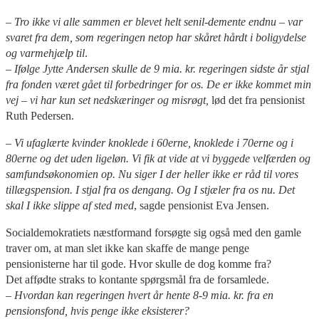
– Tro ikke vi alle sammen er blevet helt senil-demente endnu – var
svaret fra dem, som regeringen netop har skåret hårdt i boligydelse
og varmehjælp til
.
– Ifølge Jytte Andersen skulle de 9 mia. kr. regeringen sidste år stjal
fra fonden været gået til forbedringer for os. De er ikke kommet min
vej – vi har kun set nedskæringer og misrøgt,
lød det fra pensionist
Ruth Pedersen.
– Vi ufaglærte kvinder knoklede i 60erne, knoklede i 70erne og i
80erne og det uden ligeløn. Vi fik at vide at vi byggede velfærden og
samfundsøkonomien op. Nu siger I der heller ikke er råd til vores
tillægspension. I stjal fra os dengang. Og I stjæler fra os nu. Det
skal I ikke slippe af sted med
, sagde pensionist Eva Jensen.
Socialdemokratiets næstformand forsøgte sig også med den gamle
traver om, at man slet ikke kan skaffe de mange penge
pensionisterne har til gode. Hvor skulle de dog komme fra?
Det affødte straks to kontante spørgsmål fra de forsamlede.
– Hvordan kan regeringen hvert år hente 8-9 mia. kr. fra en
pensionsfond, hvis penge ikke eksisterer?