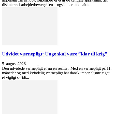
imperialistisk krig og folkemord er et af de centrale spørgsmål, der
diskuteres i arbejderbevægelsen – også internationalt....
Udvidet værnepligt: Unge skal være ”klar til krig”
5. august 2026
Den udvidede værnepligt er nu en realitet. Med en værnepligt på 11
måneder og med kvindelig værnepligt har dansk imperialisme taget
et vigtigt skridt...