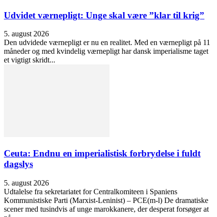
Udvidet værnepligt: Unge skal være ”klar til krig”
5. august 2026
Den udvidede værnepligt er nu en realitet. Med en værnepligt på 11
måneder og med kvindelig værnepligt har dansk imperialisme taget
et vigtigt skridt...
Ceuta: Endnu en imperialistisk forbrydelse i fuldt
dagslys
5. august 2026
Udtalelse fra sekretariatet for Centralkomiteen i Spaniens
Kommunistiske Parti (Marxist-Leninist) – PCE(m-l) De dramatiske
scener med tusindvis af unge marokkanere, der desperat forsøger at