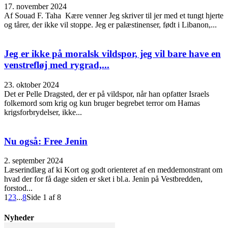
17. november 2024
Af Souad F. Taha Kære venner Jeg skriver til jer med et tungt hjerte
og tårer, der ikke vil stoppe. Jeg er palæstinenser, født i Libanon,...
Jeg er ikke på moralsk vildspor, jeg vil bare have en
venstrefløj med rygrad,...
23. oktober 2024
Det er Pelle Dragsted, der er på vildspor, når han opfatter Israels
folkemord som krig og kun bruger begrebet terror om Hamas
krigsforbrydelser, ikke...
Nu også: Free Jenin
2. september 2024
Læserindlæg af ki Kort og godt orienteret af en meddemonstrant om
hvad der for få dage siden er sket i bl.a. Jenin på Vestbredden,
forstod...
1
2
3
...
8
Side 1 af 8
Nyheder