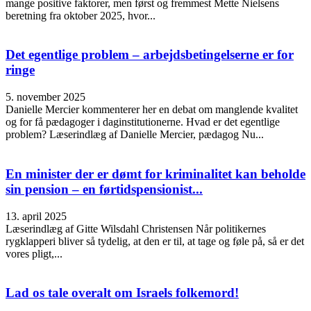
mange positive faktorer, men først og fremmest Mette Nielsens
beretning fra oktober 2025, hvor...
Det egentlige problem – arbejdsbetingelserne er for
ringe
5. november 2025
Danielle Mercier kommenterer her en debat om manglende kvalitet
og for få pædagoger i daginstitutionerne. Hvad er det egentlige
problem? Læserindlæg af Danielle Mercier, pædagog Nu...
En minister der er dømt for kriminalitet kan beholde
sin pension – en førtidspensionist...
13. april 2025
Læserindlæg af Gitte Wilsdahl Christensen Når politikernes
rygklapperi bliver så tydelig, at den er til, at tage og føle på, så er det
vores pligt,...
Lad os tale overalt om Israels folkemord!