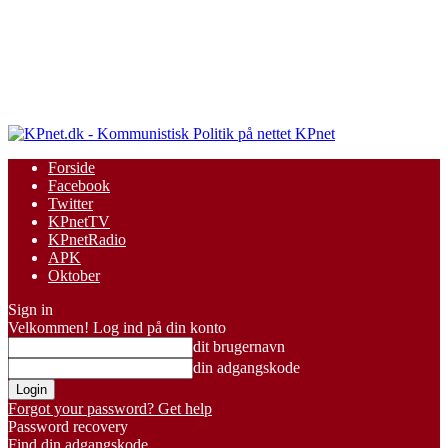
KPnet
Forside
Facebook
Twitter
KPnetTV
KPnetRadio
APK
Oktober
Sign in
Velkommen! Log ind på din konto
dit brugernavn
din adgangskode
Forgot your password? Get help
Password recovery
Find din adgangskode