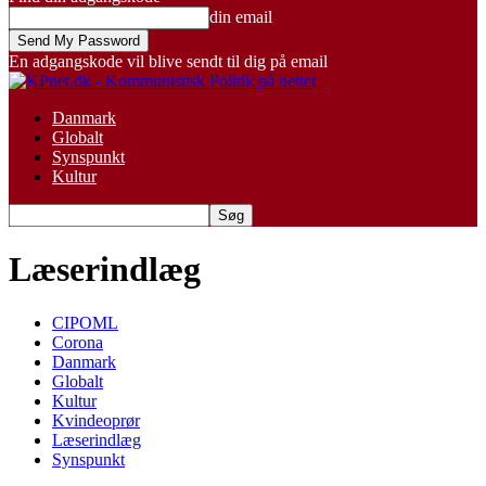
din email
En adgangskode vil blive sendt til dig på email
Danmark
Globalt
Synspunkt
Kultur
Læserindlæg
CIPOML
Corona
Danmark
Globalt
Kultur
Kvindeoprør
Læserindlæg
Synspunkt