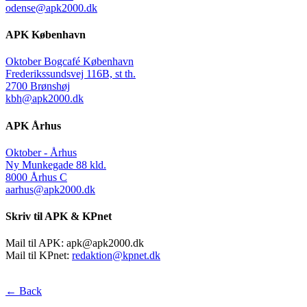
odense@apk2000.dk
APK København
Oktober Bogcafé København
Frederikssundsvej 116B, st th.
2700 Brønshøj
kbh@apk2000.dk
APK Århus
Oktober - Århus
Ny Munkegade 88 kld.
8000 Århus C
aarhus@apk2000.dk
Skriv til APK & KPnet
Mail til APK:
apk@apk2000.dk
Mail til KPnet:
redaktion@kpnet.dk
← Back