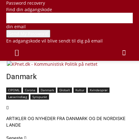
Password recovery
Find din adgangskode
din email
En adgangskode vil blive sendt til dig på email
Danmark
CIPOML
Corona
Danmark
Globalt
Kultur
Kvindeoprør
Læserindlæg
Synspunkt
ARTIKLER OG NYHEDER FRA DANMARK OG DE NORDISKE
LANDE
Seneste