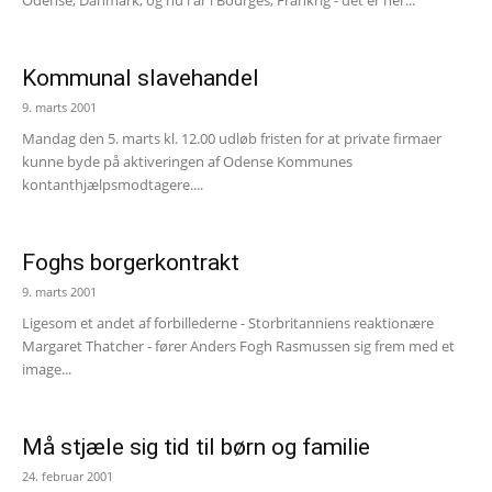
Odense, Danmark, og nu i år i Bourges, Frankrig - det er her...
Kommunal slavehandel
9. marts 2001
Mandag den 5. marts kl. 12.00 udløb fristen for at private firmaer
kunne byde på aktiveringen af Odense Kommunes
kontanthjælpsmodtagere....
Foghs borgerkontrakt
9. marts 2001
Ligesom et andet af forbillederne - Storbritanniens reaktionære
Margaret Thatcher - fører Anders Fogh Rasmussen sig frem med et
image...
Må stjæle sig tid til børn og familie
24. februar 2001