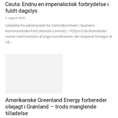
Ceuta: Endnu en imperialistisk forbrydelse i
fuldt dagslys
5. august 2026
Udtalelse fra sekretariatet for Centralkomiteen i Spaniens
Kommunistiske Parti (Marxist-Leninist) – PCE(m-l) De dramatiske
scener med tusindvis af unge marokkanere, der desperat forsøger at
nå...
Amerikanske Greenland Energy forbereder
oliejagt i Grønland – trods manglende
tilladelse