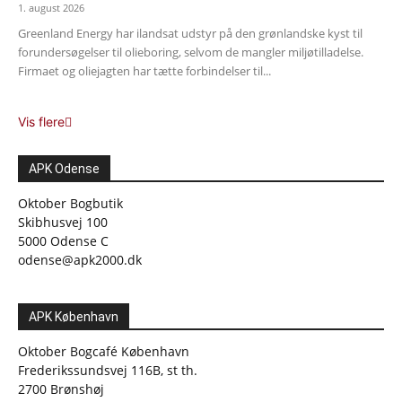
1. august 2026
Greenland Energy har ilandsat udstyr på den grønlandske kyst til
forundersøgelser til olieboring, selvom de mangler miljøtilladelse.
Firmaet og oliejagten har tætte forbindelser til...
Vis flere
APK Odense
Oktober Bogbutik
Skibhusvej 100
5000 Odense C
odense@apk2000.dk
APK København
Oktober Bogcafé København
Frederikssundsvej 116B, st th.
2700 Brønshøj