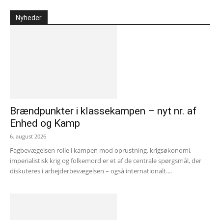
Nyheder
Brændpunkter i klassekampen – nyt nr. af
Enhed og Kamp
6. august 2026
Fagbevægelsen rolle i kampen mod oprustning, krigsøkonomi,
imperialistisk krig og folkemord er et af de centrale spørgsmål, der
diskuteres i arbejderbevægelsen – også internationalt....