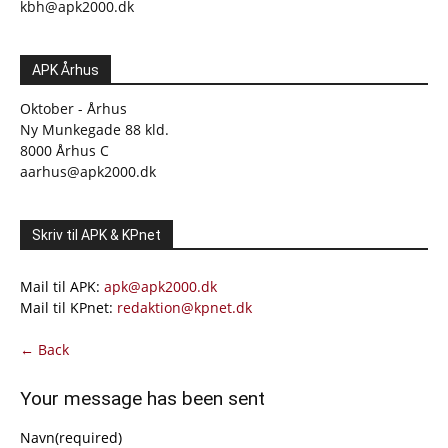
kbh@apk2000.dk
APK Århus
Oktober - Århus
Ny Munkegade 88 kld.
8000 Århus C
aarhus@apk2000.dk
Skriv til APK & KPnet
Mail til APK:
apk@apk2000.dk
Mail til KPnet:
redaktion@kpnet.dk
← Back
Your message has been sent
Navn
(required)