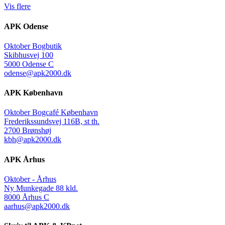
Vis flere
APK Odense
Oktober Bogbutik
Skibhusvej 100
5000 Odense C
odense@apk2000.dk
APK København
Oktober Bogcafé København
Frederikssundsvej 116B, st th.
2700 Brønshøj
kbh@apk2000.dk
APK Århus
Oktober - Århus
Ny Munkegade 88 kld.
8000 Århus C
aarhus@apk2000.dk