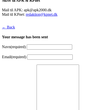
Skriv til APK & KPnet
Mail til APK:
apk@apk2000.dk
Mail til KPnet:
redaktion@kpnet.dk
← Back
Your message has been sent
Navn
(required)
Email
(required)