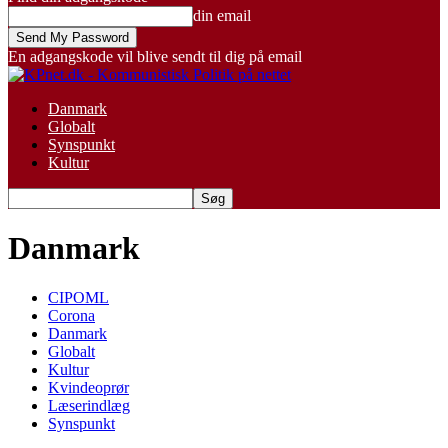
din email
En adgangskode vil blive sendt til dig på email
Danmark
Globalt
Synspunkt
Kultur
Danmark
CIPOML
Corona
Danmark
Globalt
Kultur
Kvindeoprør
Læserindlæg
Synspunkt