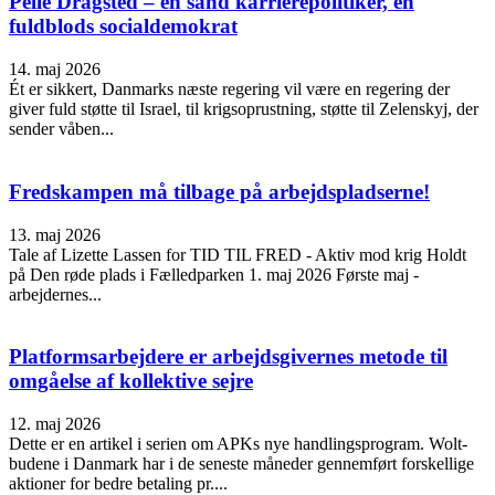
Pelle Dragsted – en sand karrierepolitiker, en
fuldblods socialdemokrat
14. maj 2026
Ét er sikkert, Danmarks næste regering vil være en regering der
giver fuld støtte til Israel, til krigsoprustning, støtte til Zelenskyj, der
sender våben...
Fredskampen må tilbage på arbejdspladserne!
13. maj 2026
Tale af Lizette Lassen for TID TIL FRED - Aktiv mod krig Holdt
på Den røde plads i Fælledparken 1. maj 2026 Første maj -
arbejdernes...
Platformsarbejdere er arbejdsgivernes metode til
omgåelse af kollektive sejre
12. maj 2026
Dette er en artikel i serien om APKs nye handlingsprogram. Wolt-
budene i Danmark har i de seneste måneder gennemført forskellige
aktioner for bedre betaling pr....