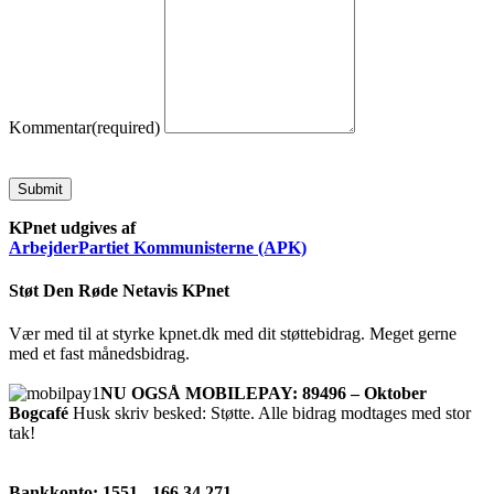
Kommentar
(required)
Submit
KPnet udgives af
ArbejderPartiet Kommunisterne (APK)
Støt Den Røde Netavis KPnet
Vær med til at styrke kpnet.dk med dit støttebidrag. Meget gerne
med et fast månedsbidrag.
NU OGSÅ MOBILEPAY: 89496 – Oktober
Bogcafé
Husk skriv besked: Støtte. Alle bidrag modtages med stor
tak!
Bankkonto: 1551 - 166 34 271