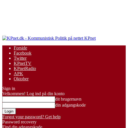
KPnet
Forside
Facebook
Twitter
KPnetTV
KPnetRadio
APK
Oktober
Sign in
Velkommen! Log ind på din konto
dit brugernavn
din adgangskode
Forgot your password? Get help
Password recovery
Find din adgangskode