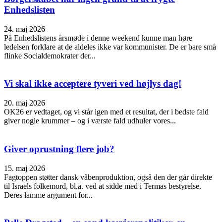
Enhedslisten
24. maj 2026
På Enhedslistens årsmøde i denne weekend kunne man høre
ledelsen forklare at de aldeles ikke var kommunister. De er bare små
flinke Socialdemokrater der...
Vi skal ikke acceptere tyveri ved højlys dag!
20. maj 2026
OK26 er vedtaget, og vi står igen med et resultat, der i bedste fald
giver nogle krummer – og i værste fald udhuler vores...
Giver oprustning flere job?
15. maj 2026
Fagtoppen støtter dansk våbenproduktion, også den der går direkte
til Israels folkemord, bl.a. ved at sidde med i Termas bestyrelse.
Deres lamme argument for...