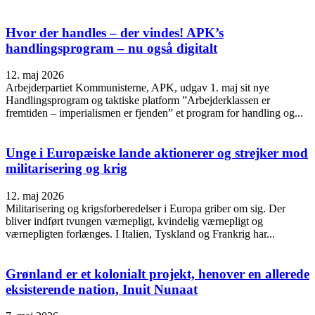
Hvor der handles – der vindes! APK’s
handlingsprogram – nu også digitalt
12. maj 2026
Arbejderpartiet Kommunisterne, APK, udgav 1. maj sit nye
Handlingsprogram og taktiske platform ”Arbejderklassen er
fremtiden – imperialismen er fjenden” et program for handling og...
Unge i Europæiske lande aktionerer og strejker mod
militarisering og krig
12. maj 2026
Militarisering og krigsforberedelser i Europa griber om sig. Der
bliver indført tvungen værnepligt, kvindelig værnepligt og
værnepligten forlænges. I Italien, Tyskland og Frankrig har...
Grønland er et kolonialt projekt, henover en allerede
eksisterende nation, Inuit Nunaat