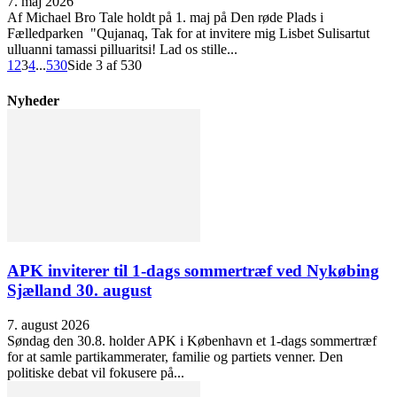
7. maj 2026
Af Michael Bro Tale holdt på 1. maj på Den røde Plads i
Fælledparken "Qujanaq, Tak for at invitere mig Lisbet Sulisartut
ulluanni tamassi pilluaritsi! Lad os stille...
1
2
3
4
...
530
Side 3 af 530
Nyheder
APK inviterer til 1-dags sommertræf ved Nykøbing
Sjælland 30. august
7. august 2026
Søndag den 30.8. holder APK i København et 1-dags sommertræf
for at samle partikammerater, familie og partiets venner. Den
politiske debat vil fokusere på...