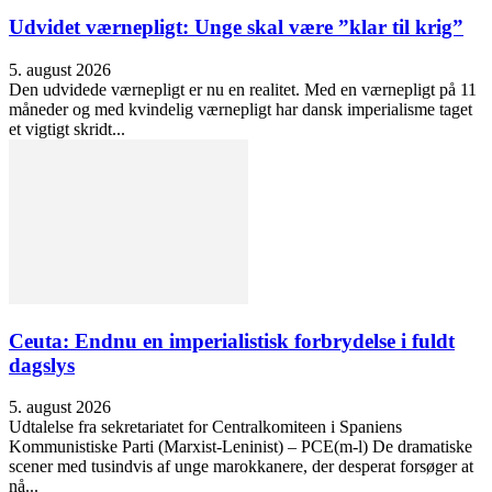
Udvidet værnepligt: Unge skal være ”klar til krig”
5. august 2026
Den udvidede værnepligt er nu en realitet. Med en værnepligt på 11
måneder og med kvindelig værnepligt har dansk imperialisme taget
et vigtigt skridt...
Ceuta: Endnu en imperialistisk forbrydelse i fuldt
dagslys
5. august 2026
Udtalelse fra sekretariatet for Centralkomiteen i Spaniens
Kommunistiske Parti (Marxist-Leninist) – PCE(m-l) De dramatiske
scener med tusindvis af unge marokkanere, der desperat forsøger at
nå...