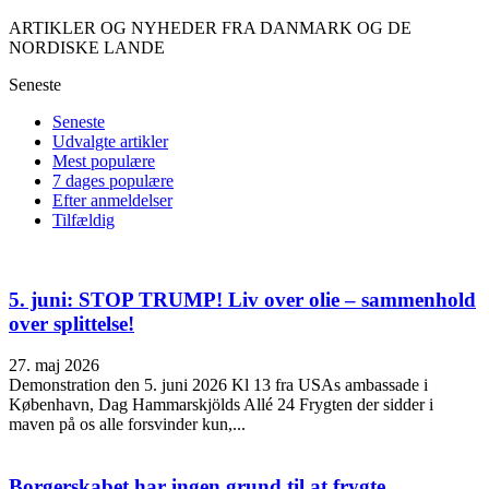
ARTIKLER OG NYHEDER FRA DANMARK OG DE
NORDISKE LANDE
Seneste
Seneste
Udvalgte artikler
Mest populære
7 dages populære
Efter anmeldelser
Tilfældig
5. juni: STOP TRUMP! Liv over olie – sammenhold
over splittelse!
27. maj 2026
Demonstration den 5. juni 2026 Kl 13 fra USAs ambassade i
København, Dag Hammarskjölds Allé 24 Frygten der sidder i
maven på os alle forsvinder kun,...
Borgerskabet har ingen grund til at frygte