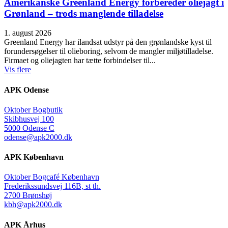
Amerikanske Greenland Energy forbereder oliejagt i
Grønland – trods manglende tilladelse
1. august 2026
Greenland Energy har ilandsat udstyr på den grønlandske kyst til
forundersøgelser til olieboring, selvom de mangler miljøtilladelse.
Firmaet og oliejagten har tætte forbindelser til...
Vis flere
APK Odense
Oktober Bogbutik
Skibhusvej 100
5000 Odense C
odense@apk2000.dk
APK København
Oktober Bogcafé København
Frederikssundsvej 116B, st th.
2700 Brønshøj
kbh@apk2000.dk
APK Århus