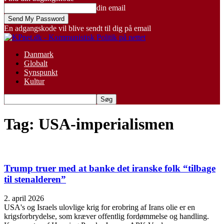
din email
En adgangskode vil blive sendt til dig på email
Danmark
Globalt
Synspunkt
Kultur
Tag: USA-imperialismen
Trump truer med at banke det iranske folk “tilbage
til stenalderen”
2. april 2026
USA's og Israels ulovlige krig for erobring af Irans olie er en
krigsforbrydelse, som kræver offentlig fordømmelse og handling.