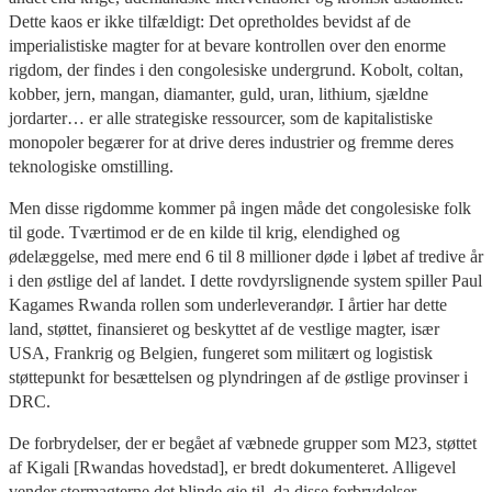
Dette kaos er ikke tilfældigt: Det opretholdes bevidst af de
imperialistiske magter for at bevare kontrollen over den enorme
rigdom, der findes i den congolesiske undergrund. Kobolt, coltan,
kobber, jern, mangan, diamanter, guld, uran, lithium, sjældne
jordarter… er alle strategiske ressourcer, som de kapitalistiske
monopoler begærer for at drive deres industrier og fremme deres
teknologiske omstilling.
Men disse rigdomme kommer på ingen måde det congolesiske folk
til gode. Tværtimod er de en kilde til krig, elendighed og
ødelæggelse, med mere end 6 til 8 millioner døde i løbet af tredive år
i den østlige del af landet. I dette rovdyrslignende system spiller Paul
Kagames Rwanda rollen som underleverandør. I årtier har dette
land, støttet, finansieret og beskyttet af de vestlige magter, især
USA, Frankrig og Belgien, fungeret som militært og logistisk
støttepunkt for besættelsen og plyndringen af de østlige provinser i
DRC.
De forbrydelser, der er begået af væbnede grupper som M23, støttet
af Kigali [Rwandas hovedstad], er bredt dokumenteret. Alligevel
vender stormagterne det blinde øje til, da disse forbrydelser