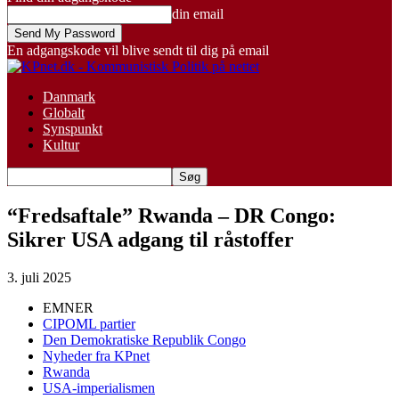
din email
En adgangskode vil blive sendt til dig på email
Danmark
Globalt
Synspunkt
Kultur
“Fredsaftale” Rwanda – DR Congo:
Sikrer USA adgang til råstoffer
3. juli 2025
EMNER
CIPOML partier
Den Demokratiske Republik Congo
Nyheder fra KPnet
Rwanda
USA-imperialismen