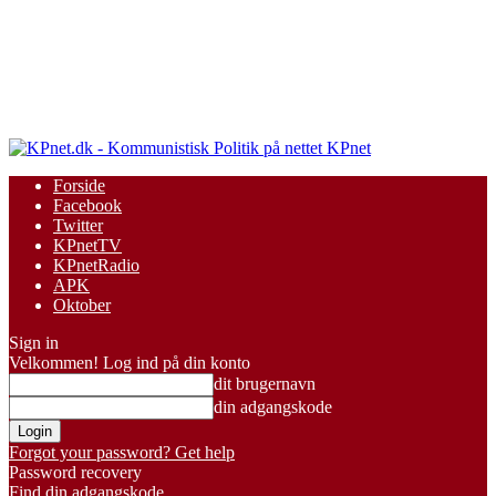
KPnet
Forside
Facebook
Twitter
KPnetTV
KPnetRadio
APK
Oktober
Sign in
Velkommen! Log ind på din konto
dit brugernavn
din adgangskode
Forgot your password? Get help
Password recovery
Find din adgangskode