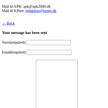
Mail til APK:
apk@apk2000.dk
Mail til KPnet:
redaktion@kpnet.dk
← Back
Your message has been sent
Navn
(required)
Email
(required)