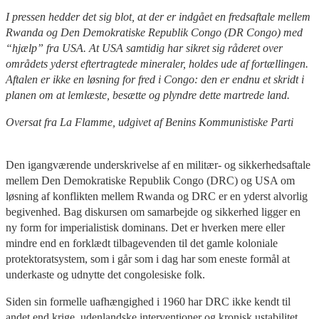
I pressen hedder det sig blot, at der er indgået en fredsaftale mellem
Rwanda og Den Demokratiske Republik Congo (DR Congo) med
“hjælp” fra USA. At USA samtidig har sikret sig råderet over
områdets yderst eftertragtede mineraler, holdes ude af fortællingen.
Aftalen er ikke en løsning for fred i Congo: den er endnu et skridt i
planen om at lemlæste, besætte og plyndre dette martrede land.
Oversat fra La Flamme, udgivet af Benins Kommunistiske Parti
Den igangværende underskrivelse af en militær- og sikkerhedsaftale
mellem Den Demokratiske Republik Congo (DRC) og USA om
løsning af konflikten mellem Rwanda og DRC er en yderst alvorlig
begivenhed. Bag diskursen om samarbejde og sikkerhed ligger en
ny form for imperialistisk dominans. Det er hverken mere eller
mindre end en forklædt tilbagevenden til det gamle koloniale
protektoratsystem, som i går som i dag har som eneste formål at
underkaste og udnytte det congolesiske folk.
Siden sin formelle uafhængighed i 1960 har DRC ikke kendt til
andet end krige, udenlandske interventioner og kronisk ustabilitet.