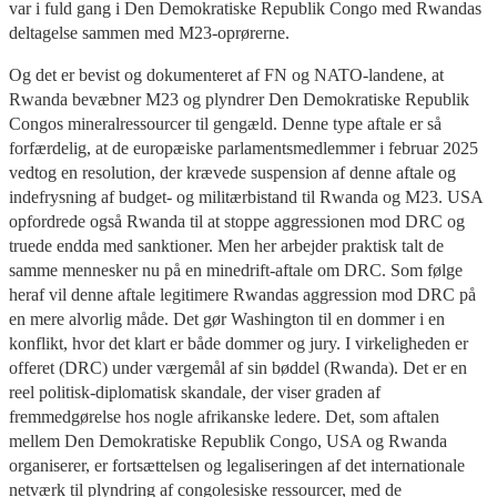
var i fuld gang i Den Demokratiske Republik Congo med Rwandas
deltagelse sammen med M23-oprørerne.
Og det er bevist og dokumenteret af FN og NATO-landene, at
Rwanda bevæbner M23 og plyndrer Den Demokratiske Republik
Congos mineralressourcer til gengæld. Denne type aftale er så
forfærdelig, at de europæiske parlamentsmedlemmer i februar 2025
vedtog en resolution, der krævede suspension af denne aftale og
indefrysning af budget- og militærbistand til Rwanda og M23. USA
opfordrede også Rwanda til at stoppe aggressionen mod DRC og
truede endda med sanktioner. Men her arbejder praktisk talt de
samme mennesker nu på en minedrift-aftale om DRC. Som følge
heraf vil denne aftale legitimere Rwandas aggression mod DRC på
en mere alvorlig måde. Det gør Washington til en dommer i en
konflikt, hvor det klart er både dommer og jury. I virkeligheden er
offeret (DRC) under værgemål af sin bøddel (Rwanda). Det er en
reel politisk-diplomatisk skandale, der viser graden af
fremmedgørelse hos nogle afrikanske ledere. Det, som aftalen
mellem Den Demokratiske Republik Congo, USA og Rwanda
organiserer, er fortsættelsen og legaliseringen af det internationale
netværk til plyndring af congolesiske ressourcer, med de