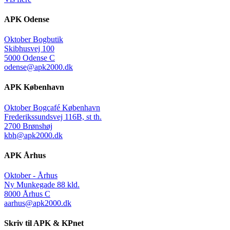
APK Odense
Oktober Bogbutik
Skibhusvej 100
5000 Odense C
odense@apk2000.dk
APK København
Oktober Bogcafé København
Frederikssundsvej 116B, st th.
2700 Brønshøj
kbh@apk2000.dk
APK Århus
Oktober - Århus
Ny Munkegade 88 kld.
8000 Århus C
aarhus@apk2000.dk
Skriv til APK & KPnet