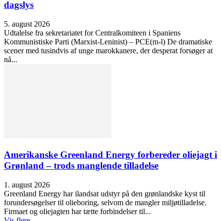
dagslys
5. august 2026
Udtalelse fra sekretariatet for Centralkomiteen i Spaniens
Kommunistiske Parti (Marxist-Leninist) – PCE(m-l) De dramatiske
scener med tusindvis af unge marokkanere, der desperat forsøger at
nå...
Amerikanske Greenland Energy forbereder oliejagt i
Grønland – trods manglende tilladelse
1. august 2026
Greenland Energy har ilandsat udstyr på den grønlandske kyst til
forundersøgelser til olieboring, selvom de mangler miljøtilladelse.
Firmaet og oliejagten har tætte forbindelser til...
Vis flere