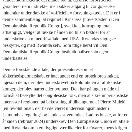
garanterer dem indirekte, men sikker adgang til congolesiske
mineraler under dække af »officielle« forsyningskæder. Det er i
denne sammenhæng, at regimet i Kinshasa [hovedstaden i Den
Demokratiske Republik Congo], svækket, korrupt og totalt
afhængigt, vælger at række hånden ud til sin bøddel for at
underskrive en minedrift-aftale med USA, Rwandas vigtigste
beskytter, og med Rwanda selv. Som følge heraf vil Den
Demokratiske Republik Congo institutionalisere sin egen
underkastelse.
Denne forestående aftale, der præsenteres som et
sikkerhedspartnerskab, er intet andet end en protektoratstraktat,
ligesom dem, der blev underskrevet på kolonitiden af afrikanske
konger, der blev narret eller tvunget. Den har på ingen måde til
formål at beskytte det congolesiske folk, men at sikre imperialistiske
interesser i regionen på bekostning af tilhængerne af Pierre Mulélé
[en revolutionær, der havde været undervisningsminister i
Lumumbas regering] og landets suverænitet. Lad os huske, at for et
år siden (februar 2024) underskrev Den Europæiske Union en aftale
med Rwanda om bæredygtige værdikæder for råvarer, mens krigen