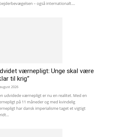
bejderbevægelsen – også internationalt....
dvidet værnepligt: Unge skal være
klar til krig”
 august 2026
n udvidede værnepligt er nu en realitet. Med en
rnepligt på 11 måneder og med kvindelig
rnepligt har dansk imperialisme taget et vigtigt
ridt...