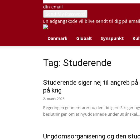
din email
En adgangskode vil blive sendt til dig på emai
Danmark
Globalt
Synspunkt
Kul
Tag: Studerende
Studerende siger nej til angreb på
på krig
2. marts 2023
Regeringen gennemfører nu den tidligere S-regering
beslutningen om at nyuddannede under 30 år skal...
Ungdomsorganisering og den stude