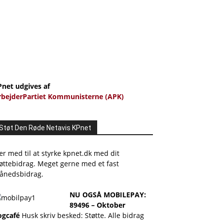
Pnet udgives af
rbejderPartiet Kommunisterne (APK)
Støt Den Røde Netavis KPnet
r med til at styrke kpnet.dk med dit
øttebidrag. Meget gerne med et fast
ånedsbidrag.
NU OGSÅ MOBILEPAY:
89496 – Oktober
ogcafé
Husk skriv besked: Støtte. Alle bidrag