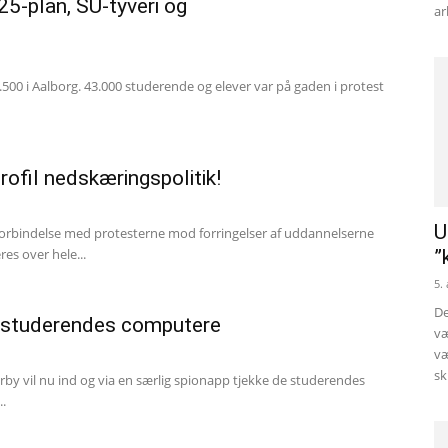
-plan, SU-tyveri og
ar
.500 i Aalborg. 43.000 studerende og elever var på gaden i protest
urofil nedskæringspolitik!
U
forbindelse med protesterne mod forringelser af uddannelserne
es over hele...
”
5.
De
ke studerendes computere
væ
væ
sk
by vil nu ind og via en særlig spionapp tjekke de studerendes
.