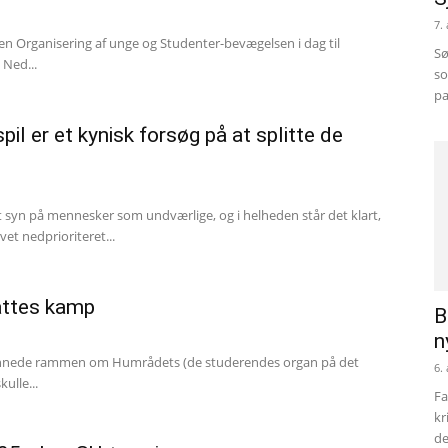
7.
len Organisering af unge og Studenter-bevægelsen i dag til
Sø
Ned...
so
pa
 er et kynisk forsøg på at splitte de
 syn på mennesker som undværlige, og i helheden står det klart,
et nedprioriteret...
attes kamp
B
n
n dannede rammen om Humrådets (de studerendes organ på det
6.
ulle...
Fa
kr
de