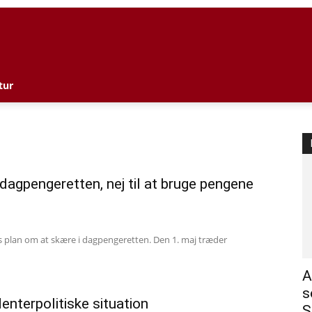
l
tur
 dagpengeretten, nej til at bruge pengene
s plan om at skære i dagpengeretten. Den 1. maj træder
A
s
nterpolitiske situation
S