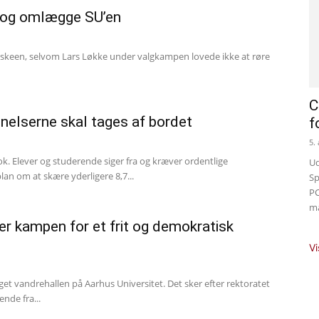
 og omlægge SU’en
beskeen, selvom Lars Løkke under valgkampen lovede ikke at røre
C
nelserne skal tages af bordet
f
5.
. Elever og studerende siger fra og kræver ordentlige
Ud
n om at skære yderligere 8,7...
Sp
PC
ma
ter kampen for et frit og demokratisk
Vi
et vandrehallen på Aarhus Universitet. Det sker efter rektoratet
ende fra...