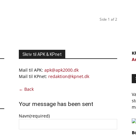
Side 1 af 2
K
Skriv til APK & KPnet
A
Mail til APK:
apk@apk2000.dk
Mail til KPnet:
redaktion@kpnet.dk
← Back
Væ
st
Your message has been sent
m
Navn
(required)
B