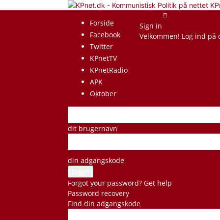
KP
Forside
Sign in
Facebook
Velkommen! Log ind på 
Twitter
KPnetTV
KPnetRadio
APK
Oktober
dit brugernavn
din adgangskode
Forgot your password? Get help
Password recovery
Find din adgangskode