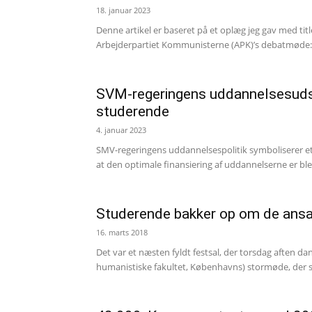
18. januar 2023
Denne artikel er baseret på et oplæg jeg gav med tit
Arbejderpartiet Kommunisterne (APK)’s debatmøde: 
SVM-regeringens uddannelsesudspil
studerende
4. januar 2023
SMV-regeringens uddannelsespolitik symboliserer et
at den optimale finansiering af uddannelserne er blev
Studerende bakker op om de ans
16. marts 2018
Det var et næsten fyldt festsal, der torsdag afte
humanistiske fakultet, Københavns) stormøde, der sk