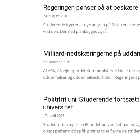
Regeringen pønser på at beskære
24. august 2016
Studerende frygter at nye angreb på SU’en er i stø
ved den. Dermed planlægges også...
Milliard-nedskæringerne på uddan
27. oktober 2015
Af APK, Arbejderpartiet Kommunisterne Nu er det nok
uddannelser og uddannelsesforhold. Regeringens pla
Politifrit uni: Studerende fortsæt
universitet
17. april 2015
Studenterbevægelsen Et andet universitet har indtag
onsdag eftermiddag fik politiet til at fjerne de stúder