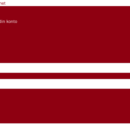
net
din konto