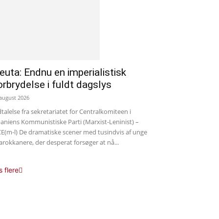
euta: Endnu en imperialistisk
orbrydelse i fuldt dagslys
 august 2026
talelse fra sekretariatet for Centralkomiteen i
aniens Kommunistiske Parti (Marxist-Leninist) –
E(m-l) De dramatiske scener med tusindvis af unge
rokkanere, der desperat forsøger at nå...
s flere