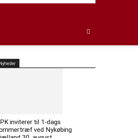
Nyheder
PK inviterer til 1-dags
ommertræf ved Nykøbing
jælland 30. august