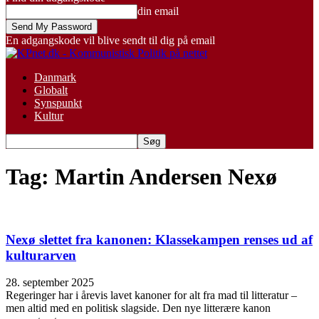
din email
En adgangskode vil blive sendt til dig på email
Danmark
Globalt
Synspunkt
Kultur
Tag: Martin Andersen Nexø
Nexø slettet fra kanonen: Klassekampen renses ud af
kulturarven
28. september 2025
Regeringer har i årevis lavet kanoner for alt fra mad til litteratur –
men altid med en politisk slagside. Den nye litterære kanon