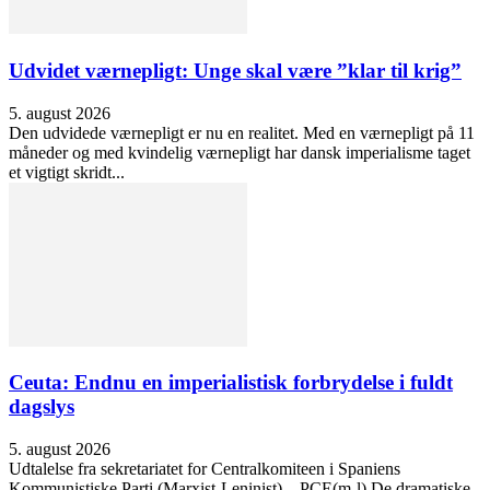
Udvidet værnepligt: Unge skal være ”klar til krig”
5. august 2026
Den udvidede værnepligt er nu en realitet. Med en værnepligt på 11
måneder og med kvindelig værnepligt har dansk imperialisme taget
et vigtigt skridt...
Ceuta: Endnu en imperialistisk forbrydelse i fuldt
dagslys
5. august 2026
Udtalelse fra sekretariatet for Centralkomiteen i Spaniens
Kommunistiske Parti (Marxist-Leninist) – PCE(m-l) De dramatiske