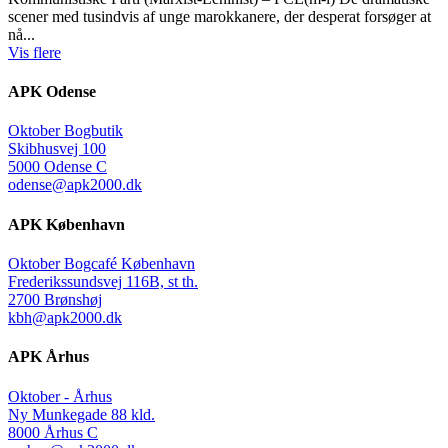
scener med tusindvis af unge marokkanere, der desperat forsøger at
nå...
Vis flere
APK Odense
Oktober Bogbutik
Skibhusvej 100
5000 Odense C
odense@apk2000.dk
APK København
Oktober Bogcafé København
Frederikssundsvej 116B, st th.
2700 Brønshøj
kbh@apk2000.dk
APK Århus
Oktober - Århus
Ny Munkegade 88 kld.
8000 Århus C