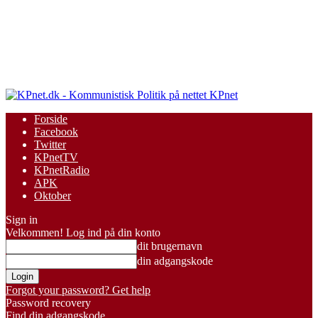
KPnet
Forside
Facebook
Twitter
KPnetTV
KPnetRadio
APK
Oktober
Sign in
Velkommen! Log ind på din konto
dit brugernavn
din adgangskode
Forgot your password? Get help
Password recovery
Find din adgangskode