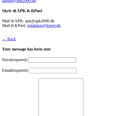
aarhus@apk2000.dk
Skriv til APK & KPnet
Mail til APK:
apk@apk2000.dk
Mail til KPnet:
redaktion@kpnet.dk
← Back
Your message has been sent
Navn
(required)
Email
(required)