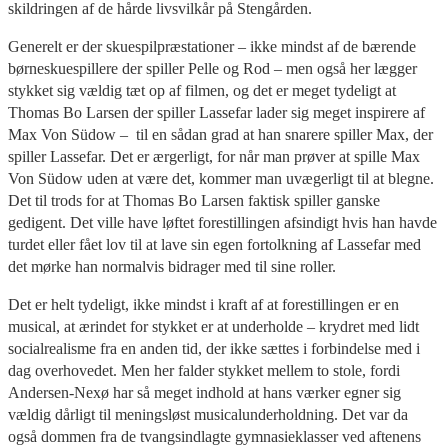
skildringen af de hårde livsvilkår på Stengården.
Generelt er der skuespilpræstationer – ikke mindst af de bærende
børneskuespillere der spiller Pelle og Rod – men også her lægger
stykket sig vældig tæt op af filmen, og det er meget tydeligt at
Thomas Bo Larsen der spiller Lassefar lader sig meget inspirere af
Max Von Südow – til en sådan grad at han snarere spiller Max, der
spiller Lassefar. Det er ærgerligt, for når man prøver at spille Max
Von Südow uden at være det, kommer man uvægerligt til at blegne.
Det til trods for at Thomas Bo Larsen faktisk spiller ganske
gedigent. Det ville have løftet forestillingen afsindigt hvis han havde
turdet eller fået lov til at lave sin egen fortolkning af Lassefar med
det mørke han normalvis bidrager med til sine roller.
Det er helt tydeligt, ikke mindst i kraft af at forestillingen er en
musical, at ærindet for stykket er at underholde – krydret med lidt
socialrealisme fra en anden tid, der ikke sættes i forbindelse med i
dag overhovedet. Men her falder stykket mellem to stole, fordi
Andersen-Nexø har så meget indhold at hans værker egner sig
vældig dårligt til meningsløst musicalunderholdning. Det var da
også dommen fra de tvangsindlagte gymnasieklasser ved aftenens