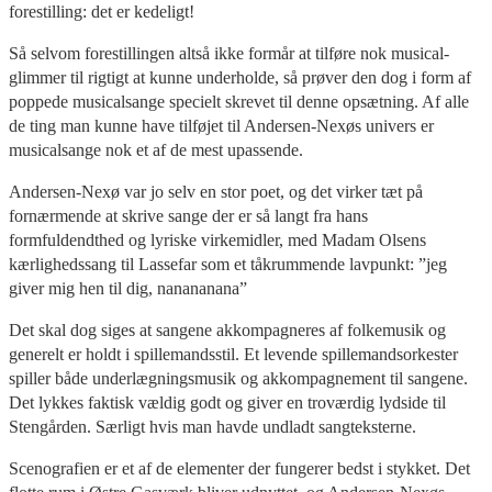
forestilling: det er kedeligt!
Så selvom forestillingen altså ikke formår at tilføre nok musical-
glimmer til rigtigt at kunne underholde, så prøver den dog i form af
poppede musicalsange specielt skrevet til denne opsætning. Af alle
de ting man kunne have tilføjet til Andersen-Nexøs univers er
musicalsange nok et af de mest upassende.
Andersen-Nexø var jo selv en stor poet, og det virker tæt på
fornærmende at skrive sange der er så langt fra hans
formfuldendthed og lyriske virkemidler, med Madam Olsens
kærlighedssang til Lassefar som et tåkrummende lavpunkt: ”jeg
giver mig hen til dig, nanananana”
Det skal dog siges at sangene akkompagneres af folkemusik og
generelt er holdt i spillemandsstil. Et levende spillemandsorkester
spiller både underlægningsmusik og akkompagnement til sangene.
Det lykkes faktisk vældig godt og giver en troværdig lydside til
Stengården. Særligt hvis man havde undladt sangteksterne.
Scenografien er et af de elementer der fungerer bedst i stykket. Det