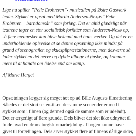
Lige nu spiller ”Pelle Erobreren”- musicallen på Østre Gasværk
teater. Stykket er opsat med Martin Andersen-Nexøs “Pelle
Erobreren – barndomsår” som forlæg. Det er altid glædeligt når
teatrene tager en stor socialistisk forfatter som Andersen-Nexø op,
så flere mennesker kan blive bekendt med hans værker. Og det er en
underholdende oplevelse at se denne opsætning ikke mindst på
grund af scenografien og skuespilpræstationerne, men desværre så
lader stykket en del nerve og dybde tilbage at ønske, og kommer
mere til at handle om lidelse end om kamp.
Af Marie Herget
Opsætningen lægger sig meget tæt op ad Bille Augusts filmatisering.
Således er det stort set en-til-en de samme scener der er med i
stykket som i filmen (og dermed også de samme som er udeladt).
Det er ærgerligt af flere grunde. Dels bliver det slet ikke udnyttet til
fulde hvad en dramaturgisk omarbejdning af bogen kunne have
givet til fortællingen. Dels arver stykket flere af filmens dårlige sider,