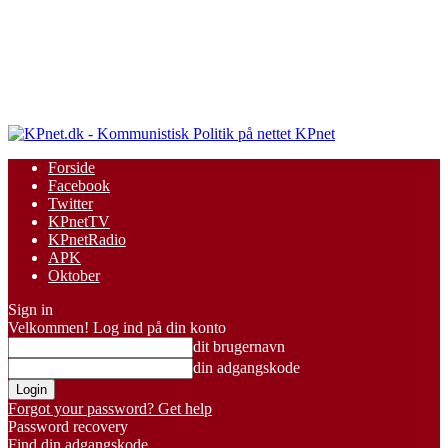
KPnet
Forside
Facebook
Twitter
KPnetTV
KPnetRadio
APK
Oktober
Sign in
Velkommen! Log ind på din konto
dit brugernavn
din adgangskode
Forgot your password? Get help
Password recovery
Find din adgangskode