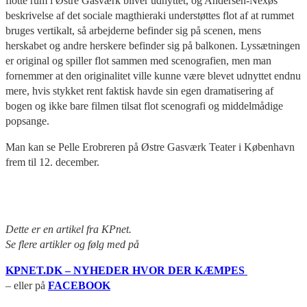
flotte rum i Østre Gasværk bliver udnyttet, og Andersen-Nexøs
beskrivelse af det sociale magthieraki understøttes flot af at rummet
bruges vertikalt, så arbejderne befinder sig på scenen, mens
herskabet og andre herskere befinder sig på balkonen. Lyssætningen
er original og spiller flot sammen med scenografien, men man
fornemmer at den originalitet ville kunne være blevet udnyttet endnu
mere, hvis stykket rent faktisk havde sin egen dramatisering af
bogen og ikke bare filmen tilsat flot scenografi og middelmådige
popsange.
Man kan se Pelle Erobreren på Østre Gasværk Teater i København
frem til 12. december.
Det
te er en artikel fra KPnet.
Se flere artikler og følg med på
KPNET.DK – NYHEDER HVOR DER KÆMPES
– eller på
FACEBOOK