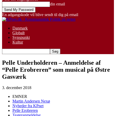
din email
En adgangskode vil blive sendt til dig på email
Danmark
Globalt
Synspunkt
Kultur
Pelle Underholderen – Anmeldelse af
“Pelle Erobreren” som musical på Østre
Gasværk
3. december 2018
EMNER
Martin Andersen Nexø
Nyheder fra KPnet
Pelle Erobreren
Teateranmeldelse