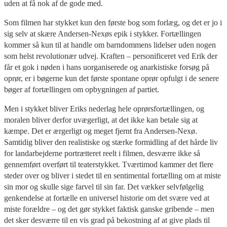
uden at få nok af de gode med.
Som filmen har stykket kun den første bog som forlæg, og det er jo i
sig selv at skære Andersen-Nexøs epik i stykker. Fortællingen
kommer så kun til at handle om barndommens lidelser uden nogen
som helst revolutionær udvej. Kraften – personificeret ved Erik der
får et gok i nøden i hans uorganiserede og anarkistiske forsøg på
oprør, er i bøgerne kun det første spontane oprør opfulgt i de senere
bøger af fortællingen om opbygningen af partiet.
Men i stykket bliver Eriks nederlag hele oprørsfortællingen, og
moralen bliver derfor uvægerligt, at det ikke kan betale sig at
kæmpe. Det er ærgerligt og meget fjernt fra Andersen-Nexø.
Samtidig bliver den realistiske og stærke formidling af det hårde liv
for landarbejderne portrætteret reelt i filmen, desværre ikke så
gennemført overført til teaterstykket. Tværtimod kammer det flere
steder over og bliver i stedet til en sentimental fortælling om at miste
sin mor og skulle sige farvel til sin far. Det vækker selvfølgelig
genkendelse at fortælle en universel historie om det svære ved at
miste forældre – og det gør stykket faktisk ganske gribende – men
det sker desværre til en vis grad på bekostning af at give plads til