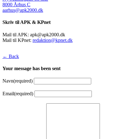
8000 Århus C
aarhus@apk2000.dk
Skriv til APK & KPnet
Mail til APK:
apk@apk2000.dk
Mail til KPnet:
redaktion@kpnet.dk
← Back
Your message has been sent
Navn
(required)
Email
(required)