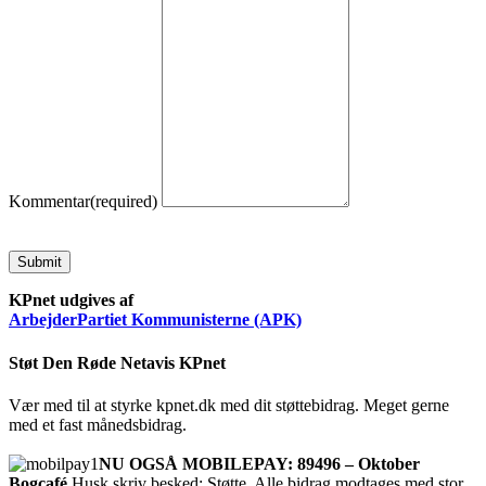
Kommentar
(required)
Submit
KPnet udgives af
ArbejderPartiet Kommunisterne (APK)
Støt Den Røde Netavis KPnet
Vær med til at styrke kpnet.dk med dit støttebidrag. Meget gerne
med et fast månedsbidrag.
NU OGSÅ MOBILEPAY: 89496 – Oktober
Bogcafé
Husk skriv besked: Støtte. Alle bidrag modtages med stor