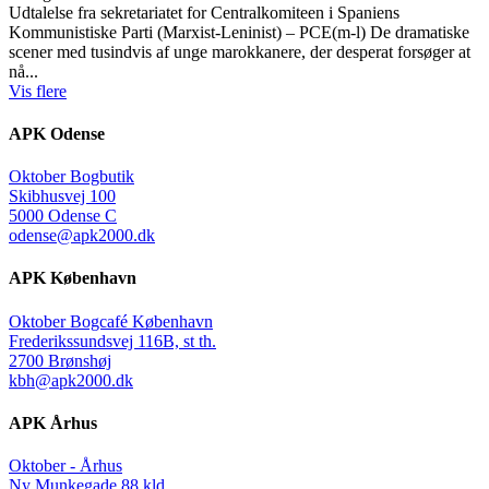
Udtalelse fra sekretariatet for Centralkomiteen i Spaniens
Kommunistiske Parti (Marxist-Leninist) – PCE(m-l) De dramatiske
scener med tusindvis af unge marokkanere, der desperat forsøger at
nå...
Vis flere
APK Odense
Oktober Bogbutik
Skibhusvej 100
5000 Odense C
odense@apk2000.dk
APK København
Oktober Bogcafé København
Frederikssundsvej 116B, st th.
2700 Brønshøj
kbh@apk2000.dk
APK Århus
Oktober - Århus
Ny Munkegade 88 kld.