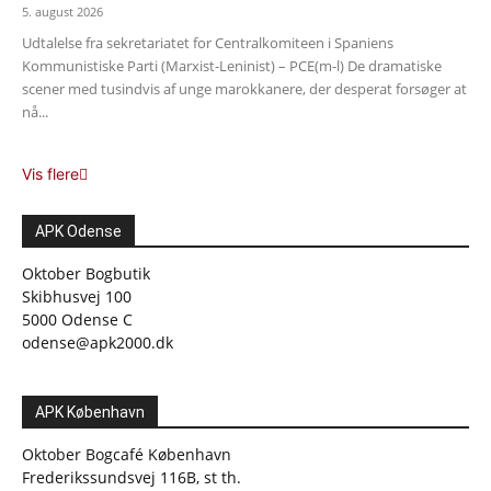
5. august 2026
Udtalelse fra sekretariatet for Centralkomiteen i Spaniens
Kommunistiske Parti (Marxist-Leninist) – PCE(m-l) De dramatiske
scener med tusindvis af unge marokkanere, der desperat forsøger at
nå...
Vis flere
APK Odense
Oktober Bogbutik
Skibhusvej 100
5000 Odense C
odense@apk2000.dk
APK København
Oktober Bogcafé København
Frederikssundsvej 116B, st th.