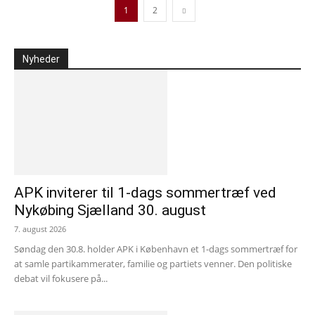
1
2
Nyheder
APK inviterer til 1-dags sommertræf ved
Nykøbing Sjælland 30. august
7. august 2026
Søndag den 30.8. holder APK i København et 1-dags sommertræf for
at samle partikammerater, familie og partiets venner. Den politiske
debat vil fokusere på...