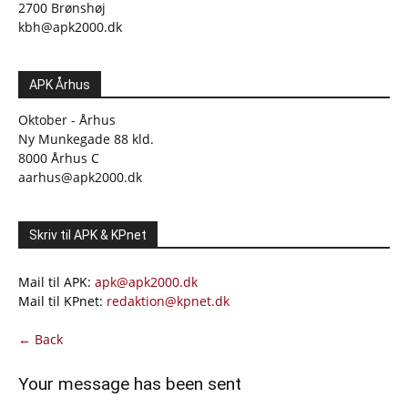
2700 Brønshøj
kbh@apk2000.dk
APK Århus
Oktober - Århus
Ny Munkegade 88 kld.
8000 Århus C
aarhus@apk2000.dk
Skriv til APK & KPnet
Mail til APK:
apk@apk2000.dk
Mail til KPnet:
redaktion@kpnet.dk
← Back
Your message has been sent