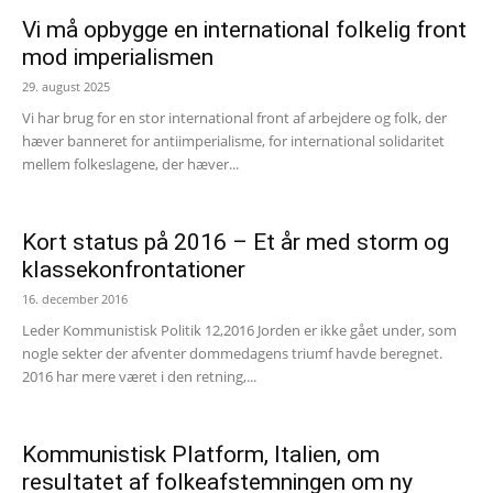
Vi må opbygge en international folkelig front
mod imperialismen
29. august 2025
Vi har brug for en stor international front af arbejdere og folk, der
hæver banneret for antiimperialisme, for international solidaritet
mellem folkeslagene, der hæver...
Kort status på 2016 – Et år med storm og
klassekonfrontationer
16. december 2016
Leder Kommunistisk Politik 12,2016 Jorden er ikke gået under, som
nogle sekter der afventer dommedagens triumf havde beregnet.
2016 har mere været i den retning,...
Kommunistisk Platform, Italien, om
resultatet af folkeafstemningen om ny