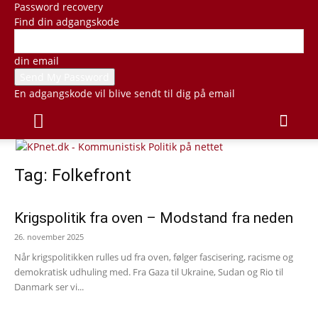
Password recovery
Find din adgangskode
din email
En adgangskode vil blive sendt til dig på email
Tag: Folkefront
Krigspolitik fra oven – Modstand fra neden
26. november 2025
Når krigspolitikken rulles ud fra oven, følger fascisering, racisme og
demokratisk udhuling med. Fra Gaza til Ukraine, Sudan og Rio til
Danmark ser vi...