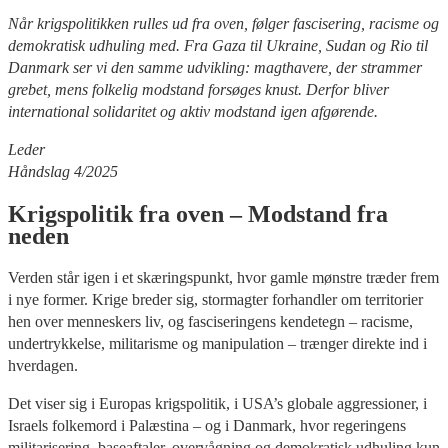
Når krigspolitikken rulles ud fra oven, følger fascisering, racisme og
demokratisk udhuling med. Fra Gaza til Ukraine, Sudan og Rio til
Danmark ser vi den samme udvikling: magthavere, der strammer
grebet, mens folkelig modstand forsøges knust. Derfor bliver
international solidaritet og aktiv modstand igen afgørende.
Leder
Håndslag 4/2025
Krigspolitik fra oven – Modstand fra
neden
Verden står igen i et skæringspunkt, hvor gamle mønstre træder frem
i nye former. Krige breder sig, stormagter forhandler om territorier
hen over menneskers liv, og fasciseringens kendetegn – racisme,
undertrykkelse, militarisme og manipulation – trænger direkte ind i
hverdagen.
Det viser sig i Europas krigspolitik, i USA’s globale aggressioner, i
Israels folkemord i Palæstina – og i Danmark, hvor regeringens
militarisering, baseaftaler, overvågning og demokratisk udhuling kun