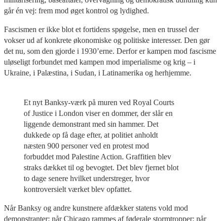
går én vej: frem mod øget kontrol og lydighed.
Fascismen er ikke blot et fortidens spøgelse, men en trussel der
vokser ud af konkrete økonomiske og politiske interesser. Den gør
det nu, som den gjorde i 1930’erne. Derfor er kampen mod fascisme
uløseligt forbundet med kampen mod imperialisme og krig – i
Ukraine, i Palæstina, i Sudan, i Latinamerika og herhjemme.
Et nyt Banksy-værk på muren ved Royal Courts
of Justice i London viser en dommer, der slår en
liggende demonstrant med sin hammer. Det
dukkede op få dage efter, at politiet anholdt
næsten 900 personer ved en protest mod
forbuddet mod Palestine Action. Graffitien blev
straks dækket til og bevogtet. Det blev fjernet blot
to dage senere hvilket understreger, hvor
kontroversielt værket blev opfattet.
Når Banksy og andre kunstnere afdækker statens vold mod
demonstranter; når Chicago rammes af føderale stormtropper; når