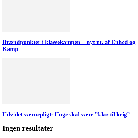
Brændpunkter i klassekampen – nyt nr. af Enhed og
Kamp
Udvidet værnepligt: Unge skal være ”klar til krig”
Ingen resultater