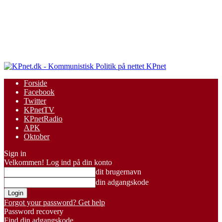
KPnet
Forside
Facebook
Twitter
KPnetTV
KPnetRadio
APK
Oktober
Sign in
Velkommen! Log ind på din konto
dit brugernavn
din adgangskode
Forgot your password? Get help
Password recovery
Find din adgangskode