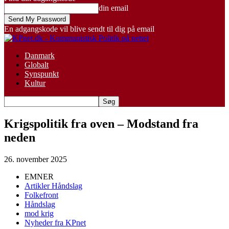
din email
En adgangskode vil blive sendt til dig på email
Danmark
Globalt
Synspunkt
Kultur
Krigspolitik fra oven – Modstand fra
neden
26. november 2025
EMNER
Artikler Håndslag
Folkefront
Håndslag
mod krig
Nyheder fra KPnet