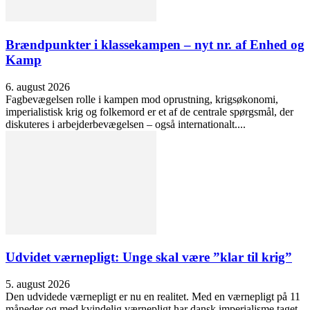
Brændpunkter i klassekampen – nyt nr. af Enhed og
Kamp
6. august 2026
Fagbevægelsen rolle i kampen mod oprustning, krigsøkonomi,
imperialistisk krig og folkemord er et af de centrale spørgsmål, der
diskuteres i arbejderbevægelsen – også internationalt....
Udvidet værnepligt: Unge skal være ”klar til krig”
5. august 2026
Den udvidede værnepligt er nu en realitet. Med en værnepligt på 11
måneder og med kvindelig værnepligt har dansk imperialisme taget