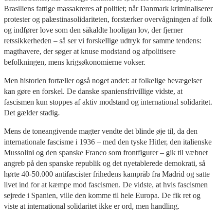
Brasiliens fattige massakreres af politiet; når Danmark kriminaliserer
protester og palæstinasolidariteten, forstærker overvågningen af folk
og indfører love som den såkaldte hooligan lov, der fjerner
retssikkerheden – så ser vi forskellige udtryk for samme tendens:
magthavere, der søger at knuse modstand og afpolitisere
befolkningen, mens krigs­økono­mierne vokser.
Men historien fortæller også noget andet: at folkelige bevægelser
kan gøre en forskel. De danske spaniensfrivillige vidste, at
fascismen kun stoppes af aktiv modstand og international solidaritet.
Det gælder stadig.
Mens de toneangivende magter vendte det blinde øje til, da den
internationale fascisme i 1936 – med den tyske Hitler, den italienske
Mussolini og den spanske Franco som frontfigurer – gik til væbnet
angreb på den spanske republik og det nyetablerede demokrati, så
hørte 40-50.000 antifascister frihedens kampråb fra Madrid og satte
livet ind for at kæmpe mod fascismen. De vidste, at hvis fascismen
sejrede i Spanien, ville den komme til hele Europa. De fik ret og
viste at international solidaritet ikke er ord, men handling.