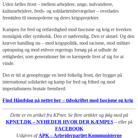
Uden fælles front – mellem arbejdere, unge, indvandrere,
kulturarbejdere, freds- og solidaritetsbevægelser – overlades
fremtiden til monopolerne og deres krigsprojekter.
Kampen for fred og retfærdighed mod fascisme og krig er hverken
nostalgisk eller symbolsk. Den er nødvendig. Den er aktuel. Og den
kræver handling nu – mod krigspolitik, mod racisme, mod militær
optrapning og mod enhver regerings forsøg på at udhule de
rettigheder, som generationer før os kæmpede livet af sig for at
vinde.
Det er tid at genopbygge en bred folkelig front, der bygger på
international solidaritet og kamp for fred og frihed og mod
imperialismens brutale fremfærd.
Find Håndslag på nettet her – tidsskriftet mod fascisme og krig
Dette er en artikel fra KPnet. Se flere artikler og følg med på
KPNET.DK – NYHEDER HVOR DER KÆMPES
– eller på
FACEBOOK
Udgives af
APK – Arbejderpartiet Kommunisterne