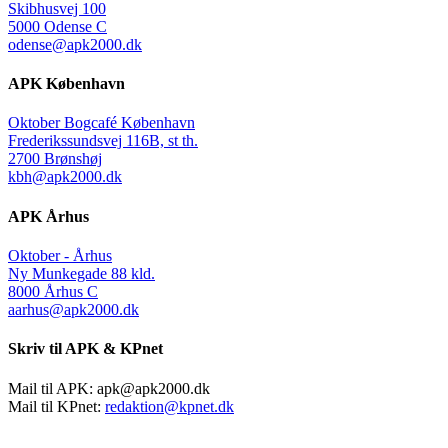
Skibhusvej 100
5000 Odense C
odense@apk2000.dk
APK København
Oktober Bogcafé København
Frederikssundsvej 116B, st th.
2700 Brønshøj
kbh@apk2000.dk
APK Århus
Oktober - Århus
Ny Munkegade 88 kld.
8000 Århus C
aarhus@apk2000.dk
Skriv til APK & KPnet
Mail til APK:
apk@apk2000.dk
Mail til KPnet:
redaktion@kpnet.dk